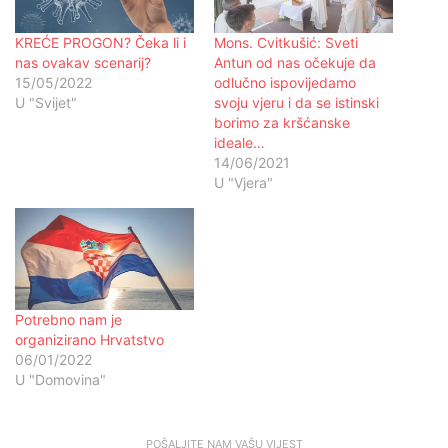
KREĆE PROGON? Čeka li i
Mons. Cvitkušić: Sveti
nas ovakav scenarij?
Antun od nas očekuje da
15/05/2022
odlučno ispovijedamo
U "Svijet"
svoju vjeru i da se istinski
borimo za kršćanske
ideale…
14/06/2021
U "Vjera"
Potrebno nam je
organizirano Hrvatstvo
06/01/2022
U "Domovina"
POŠALJITE NAM VAŠU VIJEST