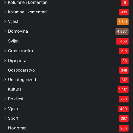
Kolumne i komentari
9
Kolumne i komentari
433
Vijesti
6.841
Domovina
4.987
Svijet
1.458
Crna kronika
218
Dijaspora
36
Gospodarstvo
348
Uncategorized
317
Kultura
1.417
Povijest
778
Vjera
489
Sport
387
Nogomet
206