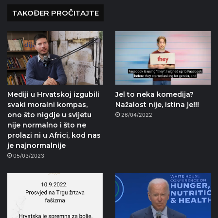
TAKOĐER PROČITAJTE
Mediji u Hrvatskoj izgubili
Jel to neka komedija?
svaki moralni kompas,
Nažalost nije, istina je!!!
ono što nigdje u svijetu
26/04/2022
nije normalno i što ne
prolazi ni u Africi, kod nas
je najnormalnije
05/03/2023