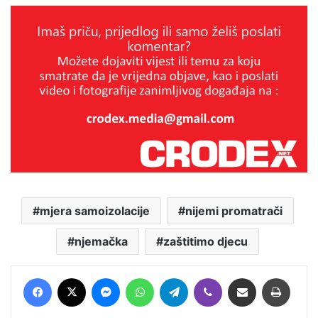
mjera samoizolacije
nijemi promatrači
njemačka
zaštitimo djecu
Facebook
X
Messenger
WhatsApp
Telegram
Viber
Podijeli putem E-maila
Printaj