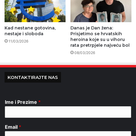
Kad nestane gotovina,
Danas je Dan žena:
nestaje i sloboda
Prisjetimo se hrvatskih
heroina koje su u vihoru
11/03/2026
rata pretrpjele najveću bol
08/03/2026
KONTAKTIRAJTE NAS
Ime i Prezime
*
Email
*