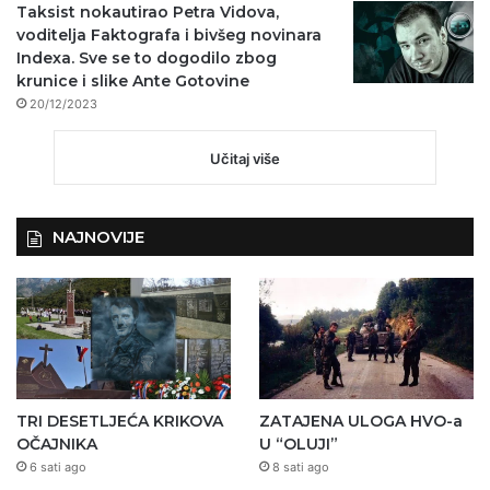
Taksist nokautirao Petra Vidova,
voditelja Faktografa i bivšeg novinara
Indexa. Sve se to dogodilo zbog
krunice i slike Ante Gotovine
20/12/2023
Učitaj više
NAJNOVIJE
TRI DESETLJEĆA KRIKOVA
ZATAJENA ULOGA HVO-a
OČAJNIKA
U “OLUJI”
6 sati ago
8 sati ago