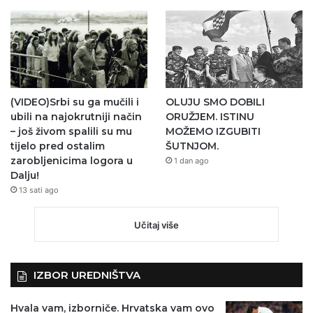
(VIDEO)Srbi su ga mučili i
OLUJU SMO DOBILI
ubili na najokrutniji način
ORUŽJEM. ISTINU
– još živom spalili su mu
MOŽEMO IZGUBITI
tijelo pred ostalim
ŠUTNJOM.
zarobljenicima logora u
1 dan ago
Dalju!
13 sati ago
Učitaj više
IZBOR UREDNIŠTVA
Hvala vam, izborniče. Hrvatska vam ovo