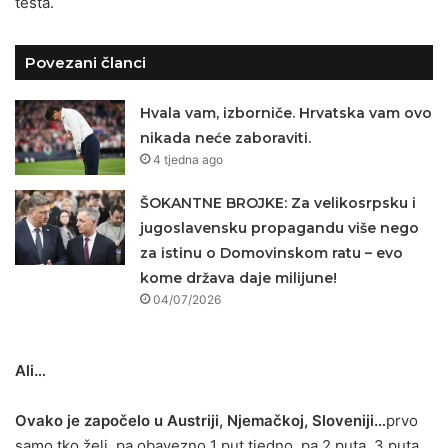
testa.
Povezani članci
Hvala vam, izborniče. Hrvatska vam ovo
nikada neće zaboraviti.
4 tjedna ago
ŠOKANTNE BROJKE: Za velikosrpsku i
jugoslavensku propagandu više nego
za istinu o Domovinskom ratu – evo
kome država daje milijune!
04/07/2026
Ali…
Ovako je započelo u Austriji, Njemačkoj, Sloveniji…
prvo
samo tko želi, pa obavezno 1 put tjedno, pa 2 puta, 3 puta…