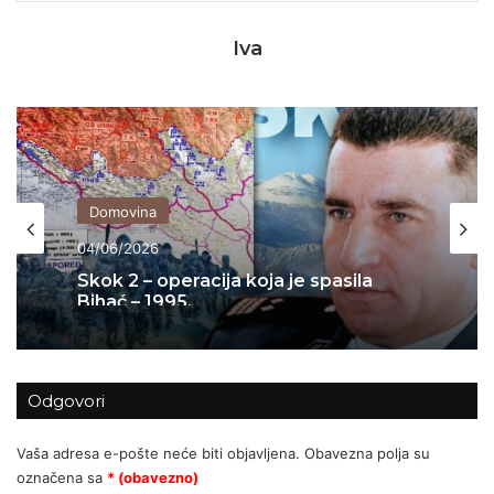
Iva
Domovina
04/06/2026
Skok 2 – operacija koja je spasila
Bihać – 1995.
Odgovori
Vaša adresa e-pošte neće biti objavljena.
Obavezna polja su
označena sa
* (obavezno)