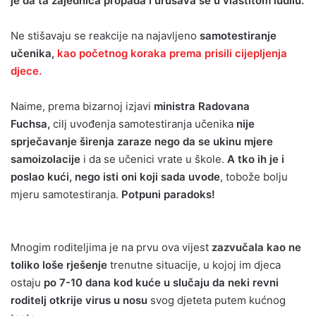
je da ta zajednica propada i urušava se u vlastitom ludilu.
Ne stišavaju se reakcije na najavljeno
samotestiranje
učenika,
kao početnog koraka prema prisili cijepljenja
djece.
Naime, prema bizarnoj izjavi
ministra Radovana
Fuchsa,
cilj uvođenja samotestiranja učenika
nije
sprječavanje širenja zaraze nego da se ukinu mjere
samoizolacije
i da se učenici vrate u škole.
A tko ih je i
poslao kući, nego isti oni koji sada uvode
, tobože bolju
mjeru samotestiranja.
Potpuni paradoks!
Mnogim roditeljima je na prvu ova vijest
zazvučala kao ne
toliko loše rješenje
trenutne situacije, u kojoj im djeca
ostaju
po 7-10 dana kod kuće u slučaju da neki revni
roditelj otkrije virus u nosu
svog djeteta putem kućnog