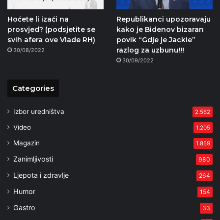
Hoćete li izaći na
Republikanci upozoravaju
prosvjed? (podsjetite se
kako je Bidenov bizaran
svih afera ove Vlade RH)
povik “Gdje je Jackie”
razlog za uzbunu!!!
30/08/2022
30/09/2022
Categories
Izbor uredništva
2.562
Video
1.205
Magazin
1.859
Zanimljivosti
980
Ljepota i zdravlje
264
Humor
154
Gastro
33