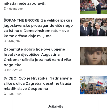
nikada neće zaboraviti.
4 tjedna ago
ŠOKANTNE BROJKE: Za velikosrpsku i
jugoslavensku propagandu više nego
za istinu o Domovinskom ratu – evo
kome država daje milijune!
04/07/2026
Zapamtite dobro lice ove ubijene
hrvatske djevojčice: Augustina
Grebenar učinila je za naš narod više
nego itko
10/06/2026
(VIDEO) Ovo je Hrvatska! Nadnaravne
slike s ulica Zagreba, desetine tisuća
mladih slave Gospodina
06/06/2026
Učitaj više