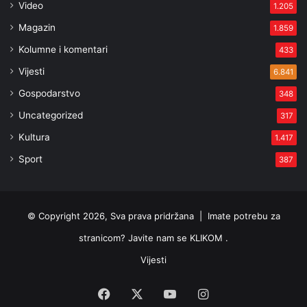
Video
1.205
Magazin
1.859
Kolumne i komentari
433
Vijesti
6.841
Gospodarstvo
348
Uncategorized
317
Kultura
1.417
Sport
387
© Copyright 2026, Sva prava pridržana |
Imate potrebu za
stranicom? Javite nam se KLIKOM .
Vijesti
Facebook
X
YouTube
Instagram