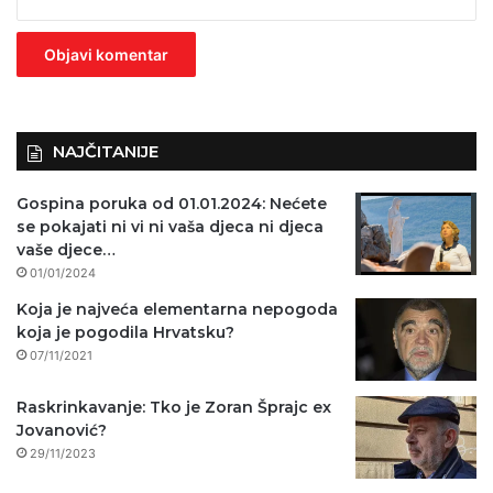
z
n
o
)
NAJČITANIJE
Gospina poruka od 01.01.2024: Nećete
se pokajati ni vi ni vaša djeca ni djeca
vaše djece…
01/01/2024
Koja je najveća elementarna nepogoda
koja je pogodila Hrvatsku?
07/11/2021
Raskrinkavanje: Tko je Zoran Šprajc ex
Jovanović?
29/11/2023