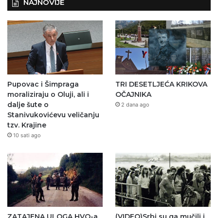
NAJNOVIJE
Pupovac i Šimpraga
TRI DESETLJEĆA KRIKOVA
moraliziraju o Oluji, ali i
OČAJNIKA
dalje šute o
2 dana ago
Stanivukovićevu veličanju
tzv. Krajine
10 sati ago
ZATAJENA ULOGA HVO-a
(VIDEO)Srbi su ga mučili i