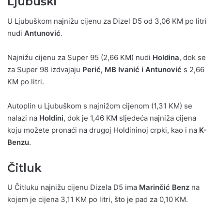
Ljubuški
U Ljubuškom najnižu cijenu za Dizel D5 od 3,06 KM po litri
nudi
Antunović
.
Najnižu cijenu za Super 95 (2,66 KM) nudi
Holdina
, dok se
za Super 98 izdvajaju
Perić, MB Ivanić i Antunović
s 2,66
KM po litri.
Autoplin u Ljubuškom s najnižom cijenom (1,31 KM) se
nalazi na
Holdini
, dok je 1,46 KM sljedeća najniža cijena
koju možete pronaći na drugoj Holdininoj crpki, kao i na
K-
Benzu
.
Čitluk
U Čitluku najnižu cijenu Dizela D5 ima
Marinčić Benz
na
kojem je cijena 3,11 KM po litri, što je pad za 0,10 KM.