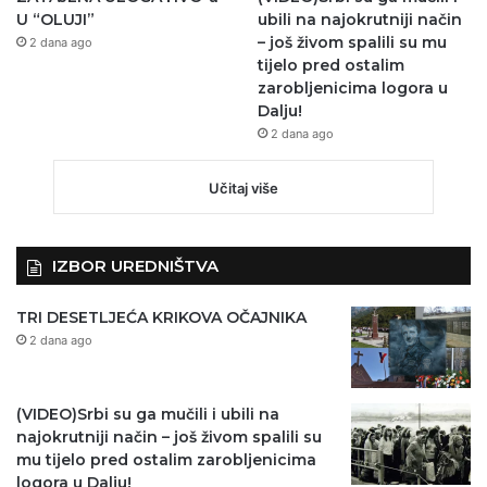
U “OLUJI”
ubili na najokrutniji način
– još živom spalili su mu
2 dana ago
tijelo pred ostalim
zarobljenicima logora u
Dalju!
2 dana ago
Učitaj više
IZBOR UREDNIŠTVA
TRI DESETLJEĆA KRIKOVA OČAJNIKA
2 dana ago
(VIDEO)Srbi su ga mučili i ubili na
najokrutniji način – još živom spalili su
mu tijelo pred ostalim zarobljenicima
logora u Dalju!