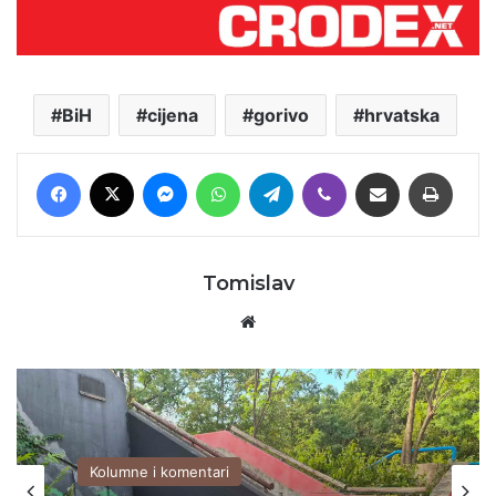
BiH
cijena
gorivo
hrvatska
Facebook
X
Messenger
WhatsApp
Telegram
Viber
Podijeli putem E-maila
Printaj
Tomislav
Website
Kolumne i komentari