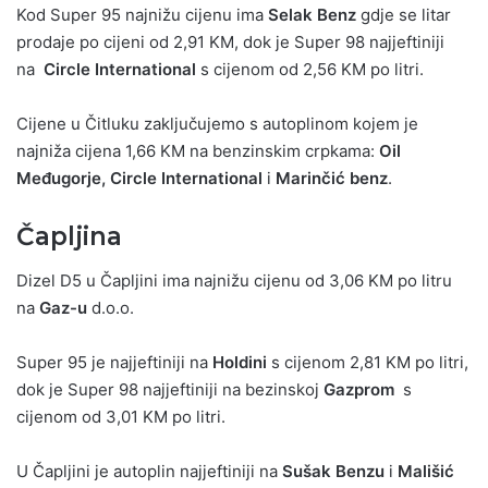
Kod Super 95 najnižu cijenu ima
Selak Benz
gdje se litar
prodaje po cijeni od 2,91 KM, dok je Super 98 najjeftiniji
na
Circle International
s cijenom od 2,56 KM po litri.
Cijene u Čitluku zaključujemo s autoplinom kojem je
najniža cijena 1,66 KM na benzinskim crpkama:
Oil
Međugorje, Circle International
i
Marinčić benz
.
Čapljina
Dizel D5 u Čapljini ima najnižu cijenu od 3,06 KM po litru
na
Gaz-u
d.o.o.
Super 95 je najjeftiniji na
Holdini
s cijenom 2,81 KM po litri,
dok je Super 98 najjeftiniji na bezinskoj
Gazprom
s
cijenom od 3,01 KM po litri.
U Čapljini je autoplin najjeftiniji na
Sušak Benzu
i
Mališić