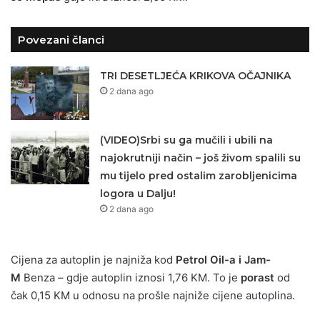
Povezani članci
TRI DESETLJEĆA KRIKOVA OČAJNIKA
2 dana ago
(VIDEO)Srbi su ga mučili i ubili na
najokrutniji način – još živom spalili su
mu tijelo pred ostalim zarobljenicima
logora u Dalju!
2 dana ago
Cijena za autoplin je najniža kod
Petrol Oil-a i Jam-
M
Benza – gdje autoplin iznosi 1,76 KM. To je
porast
od
čak 0,15 KM u odnosu na prošle najniže cijene autoplina.