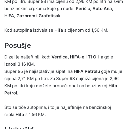
KM po litri. Super 98 ima cijenu od 2,96 KM po litri na svim
benzinskim crpkama koje ga nude:
Perišić, Auto Ana,
HIFA, Gazprom i Grafotisak
..
Kod autoplina izdvaja se
Hifa
s cijenom od 1,56 KM.
Posušje
Dizel je najjeftiniji kod:
Verdića, HIFA-e i TI Oil
-a gdje
iznosi 3,16 KM.
Super 95 je najisplativije sipati na
HIFA Petrolu
gdje mu je
cijena 2,71 KM po litri. Za Super 98 najniža cijena je 2,96
KM po litri koju možete pronaći opet na benzinskoj
Hifa
Petrol
.
Što se tiče autoplina, i to je najjeftinije na benzinskoj
crpki
Hifa
s 1,56 KM.