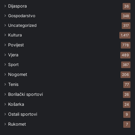
Dijaspora
36
Gospodarstvo
348
Uncategorized
317
Kultura
1.417
Povijest
778
Vjera
489
Sport
387
Nogomet
206
Tenis
77
Borilački sportovi
26
Košarka
24
Ostali sportovi
9
Rukomet
7