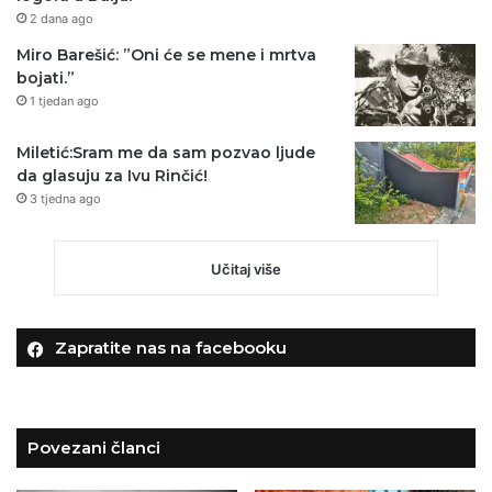
2 dana ago
Miro Barešić: ”Oni će se mene i mrtva
bojati.”
1 tjedan ago
Miletić:Sram me da sam pozvao ljude
da glasuju za Ivu Rinčić!
3 tjedna ago
Učitaj više
Zapratite nas na facebooku
Povezani članci