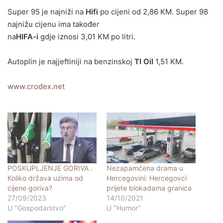
Super 95 je najniži na
Hifi
po cijeni od 2,86 KM. Super 98
najnižu cijenu ima također
na
HIFA-i
gdje iznosi 3,01 KM po litri.
Autoplin je najjeftiniji na benzinskoj
TI Oil
1,51 KM.
www.crodex.net
POSKUPLJENJE GORIVA .
Nezapamćena drama u
Koliko država uzima od
Hercegovini: Hercegovci
cijene goriva?
prijete blokadama granica
27/09/2023
14/10/2021
U "Gospodarstvo"
U "Humor"