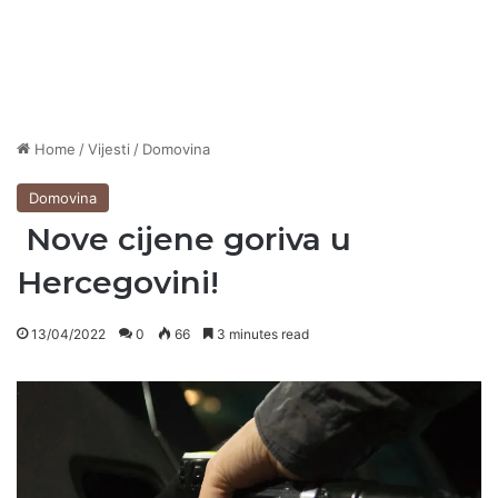
Home
/
Vijesti
/
Domovina
Domovina
Nove cijene goriva u
Hercegovini!
13/04/2022
0
66
3 minutes read