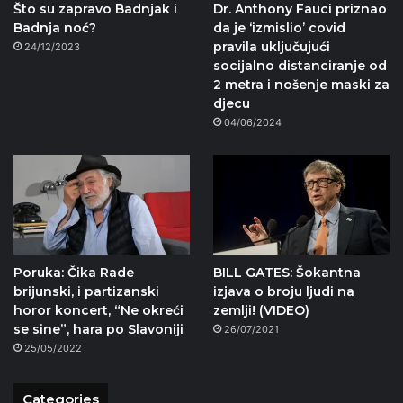
Što su zapravo Badnjak i
Dr. Anthony Fauci priznao
Badnja noć?
da je ‘izmislio’ covid
pravila uključujući
24/12/2023
socijalno distanciranje od
2 metra i nošenje maski za
djecu
04/06/2024
Poruka: Čika Rade
BILL GATES: Šokantna
brijunski, i partizanski
izjava o broju ljudi na
horor koncert, “Ne okreći
zemlji! (VIDEO)
se sine”, hara po Slavoniji
26/07/2021
25/05/2022
Categories