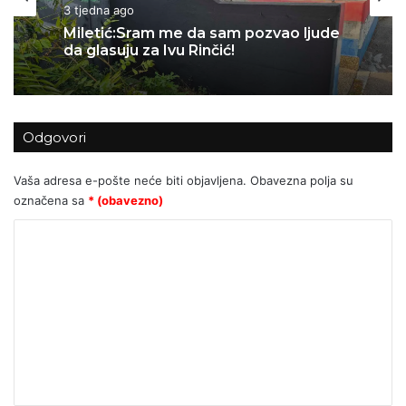
06/07/2026
Kolumne i komentari
Za Sedlarov ‘Vukovar’ nula, a ‘Svadbi’
3 tjedna ago
stotine tisuća eura?
Odgovori
Miletić:Sram me da sam pozvao ljude
da glasuju za Ivu Rinčić!
Vaša adresa e-pošte neće biti objavljena.
Obavezna polja su
označena sa
* (obavezno)
K
o
m
e
n
t
a