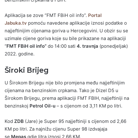
Aplikacija se zove “FMT FBiH oil info”.
Portal
Jabuka.tv
pomoću navedene aplikacije iznosi podatke o
najjeftinijim cijenama goriva u Hercegovini. U obzir su se
uzimale cijene goriva koje su bile prikazane na aplikaciji
“
FMT FBiH oil info”
do 14:00 sati
4. travnja
(ponedjeljak)
2022. godine.
Široki Brijeg
U Širokom Brijegu nije bilo promjena među najjeftinijim
cijenama na benzinskim crpkama. Tako je Dizel D5 u
Širokom Brijegu, prema aplikaciji FMT FBIH, najjeftiniji na
benzinskoj
Petrol Oil-u
– s cijenom od 3,11 KM po litri.
Kod
ZDB
(Jare) je Super 95 najjeftiniji s cijenom od 2,66
KM po litri. Za najnižu cijenu Super 98 izdvajaja
se
Mepas
gdje litra iznosi 2,66 KM.