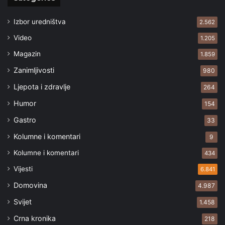
Izbor uredništva
2.562
Video
1.205
Magazin
1.859
Zanimljivosti
980
Ljepota i zdravlje
264
Humor
154
Gastro
33
Kolumne i komentari
9
Kolumne i komentari
434
Vijesti
6.841
Domovina
4.987
Svijet
1.458
Crna kronika
218