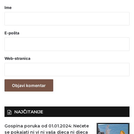
r
Ime
*
(
o
E-pošta
b
a
Web-stranica
v
e
z
n
o
)
NAJČITANIJE
Gospina poruka od 01.01.2024: Nećete
se pokajati ni vi ni vaša djeca ni djeca