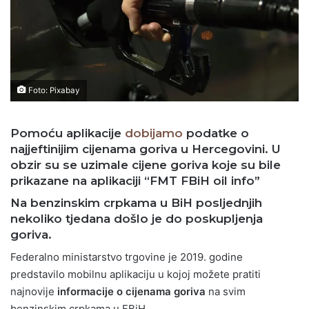
Foto: Pixabay
Pomoću aplikacije
dobijamo
podatke o
najjeftinijim cijenama goriva u Hercegovini. U
obzir su se uzimale cijene goriva koje su bile
prikazane na aplikaciji “FMT FBiH oil info”
Na benzinskim crpkama u BiH posljednjih
nekoliko tjedana došlo je do poskupljenja
goriva.
Federalno ministarstvo trgovine je 2019. godine
predstavilo mobilnu aplikaciju u kojoj možete pratiti
najnovije
informacije o cijenama goriva
na svim
benzinskim crpkama u FBiH.