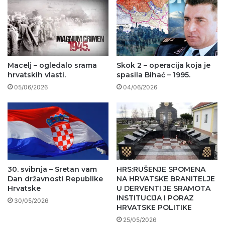
Macelj – ogledalo srama
Skok 2 – operacija koja je
hrvatskih vlasti.
spasila Bihać – 1995.
05/06/2026
04/06/2026
30. svibnja – Sretan vam
HRS:RUŠENJE SPOMENA
Dan državnosti Republike
NA HRVATSKE BRANITELJE
Hrvatske
U DERVENTI JE SRAMOTA
INSTITUCIJA I PORAZ
30/05/2026
HRVATSKE POLITIKE
25/05/2026