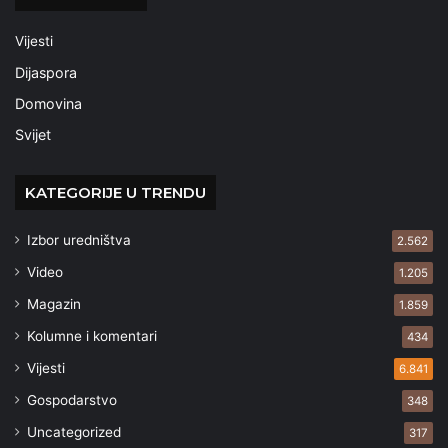
Vijesti
Dijaspora
Domovina
Svijet
KATEGORIJE U TRENDU
Izbor uredništva
2.562
Video
1.205
Magazin
1.859
Kolumne i komentari
434
Vijesti
6.841
Gospodarstvo
348
Uncategorized
317