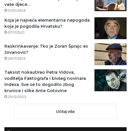
vaše djece…
01/01/2024
Koja je najveća elementarna nepogoda
koja je pogodila Hrvatsku?
07/11/2021
Raskrinkavanje: Tko je Zoran Šprajc ex
Jovanović?
29/11/2023
Taksist nokautirao Petra Vidova,
voditelja Faktografa i bivšeg novinara
Indexa. Sve se to dogodilo zbog
krunice i slike Ante Gotovine
20/12/2023
Učitaj više