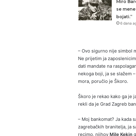
Miro Bare
se mene 
bojati.”
6 dana a
– Ovo sigurno nije simbol m
Ne prijetim ja zaposlenici
dati mandate na raspolaganj
nekoga boji, ja se slažem 
mora, poručio je Škoro.
Škoro je rekao kako ga je j
rekli da je Grad Zagreb ba
– Moj bankomat? Ja kada sa
zagrebačkih branitelja, ja 
recimo, njihov
Mile Kekin
g