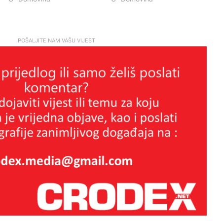
POŠALJITE NAM VAŠU VIJEST
LAŽNI JUBILEJ
Tko štiti nasilne migrante? Slučaj
Egipćanina otvara ozbiljna pitanja o
radu institucija
Grmoja nakon vala prijetnji od