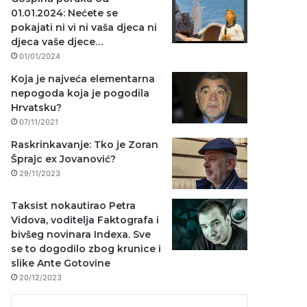
01.01.2024: Nećete se
pokajati ni vi ni vaša djeca ni
djeca vaše djece…
01/01/2024
Koja je najveća elementarna
nepogoda koja je pogodila
Hrvatsku?
07/11/2021
Raskrinkavanje: Tko je Zoran
Šprajc ex Jovanović?
29/11/2023
Taksist nokautirao Petra
Vidova, voditelja Faktografa i
bivšeg novinara Indexa. Sve
se to dogodilo zbog krunice i
slike Ante Gotovine
20/12/2023