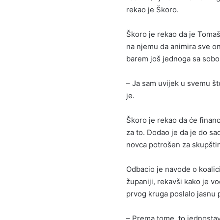
rekao je Škoro.
Škoro je rekao da je Tomaš
na njemu da animira sve one
barem još jednoga sa sob
– Ja sam uvijek u svemu št
je.
Škoro je rekao da će finan
za to. Dodao je da je do sa
novca potrošen za skupštin
Odbacio je navode o koalic
županiji, rekavši kako je v
prvog kruga poslalo jasnu
– Prema tome, to jednostavn