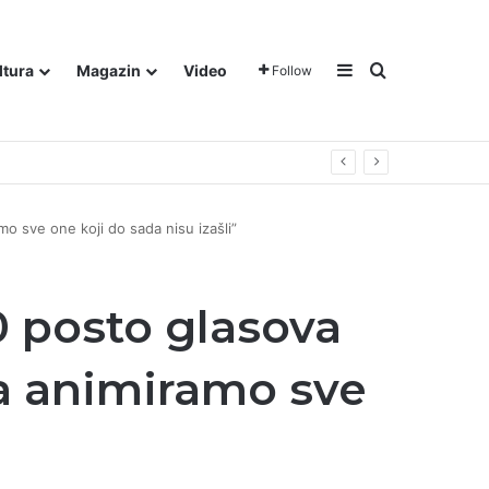
Sidebar
Traži
ltura
Magazin
Video
Follow
o sve one koji do sada nisu izašli”
0 posto glasova
a animiramo sve