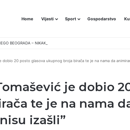
Home
Vijesti
Sport
Gospodarstvo
Ku
EGO BEOGRADA – NIKAKVI MITOVI NE MOGU PROMIJENITI ISTINU
e dobio 20 posto glasova ukupnog broja birača te je na nama da animiram
Tomašević je dobio 2
rača te je na nama d
nisu izašli”