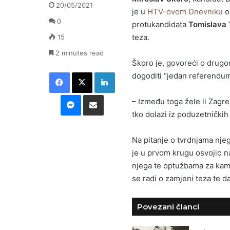
20/05/2021
je u
HTV-ovom Dnevniku
o
0
protukandidata
Tomislava
teza.
15
2 minutes read
Škoro je, govoreći o drugo
Facebook
X
LinkedIn
dogoditi “jedan referendum
Messenger
Podijeli putem E-maila
– Između toga žele li Zagrep
tko dolazi iz poduzetnički
Na pitanje o tvrdnjama nj
je u prvom krugu osvojio n
njega te optužbama za kamp
se radi o zamjeni teza te 
Povezani članci