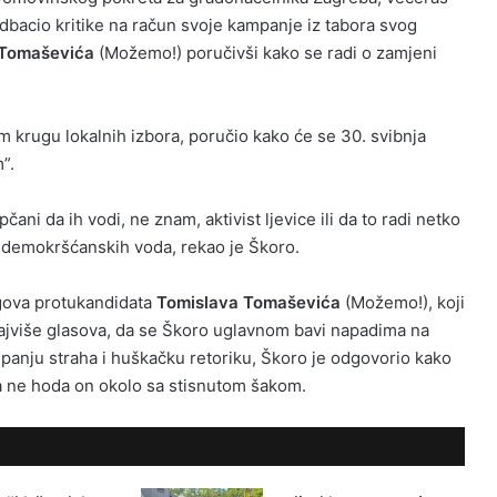
dbacio kritike na račun svoje kampanje iz tabora svog
 Tomaševića
(Možemo!) poručivši kako se radi o zamjeni
m krugu lokalnih izbora, poručio kako će se 30. svibnja
”.
čani da ih vodi, ne znam, aktivist ljevice ili da to radi netko
h demokršćanskih voda, rekao je Škoro.
egova protukandidata
Tomislava Tomaševića
(Možemo!), koji
ajviše glasova, da se Škoro uglavnom bavi napadima na
anju straha i huškačku retoriku, Škoro je odgovorio kako
da ne hoda on okolo sa stisnutom šakom.