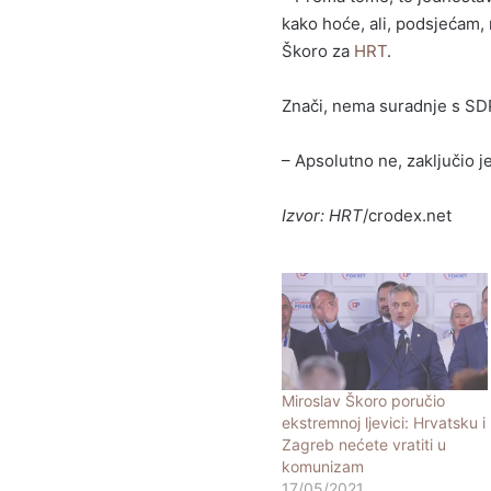
kako hoće, ali, podsjećam,
Škoro za
HRT
.
Znači, nema suradnje s S
– Apsolutno ne, zaključio je
Izvor: HRT
/crodex.net
Miroslav Škoro poručio
ekstremnoj ljevici: Hrvatsku i
Zagreb nećete vratiti u
komunizam
17/05/2021