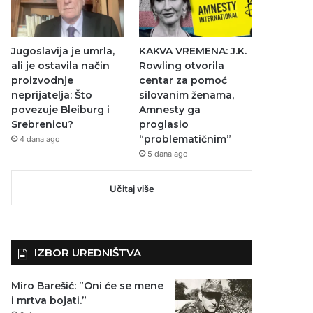
Jugoslavija je umrla,
KAKVA VREMENA: J.K.
ali je ostavila način
Rowling otvorila
proizvodnje
centar za pomoć
neprijatelja: Što
silovanim ženama,
povezuje Bleiburg i
Amnesty ga
Srebrenicu?
proglasio
“problematičnim”
4 dana ago
5 dana ago
Učitaj više
IZBOR UREDNIŠTVA
Miro Barešić: ”Oni će se mene
i mrtva bojati.”