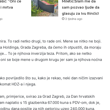
šić: ”Oni će
Miletić:Sram me da
i mrtva
sam pozvao ljude da
glasuju za Ivu Rinčić!
go
3 tjedna ago
ira. To radi netko drugi, to rade oni. Mene se nitko ne boji.
ma Holdinga, Grada Zagreba, da ćemo ih otpustiti, da moraju
e… To je njihova inverzija teza. Pritom, ako se netko
– oni se boje mene u drugom krugu jer sam ja njihova noćna
ako povrijedilo što su, kako je rekao, neki dan ničim izazvani
nkomat HDZ-a i njega.
m, primjerice, svirao za Grad Zagreb, za Dan hrvatskih
sam naplatio s 15 glazbenika 67.000 kuna s PDV-om, dok je,
odinu dana poslije za njih petoricu uzeo 240.000 kuna,