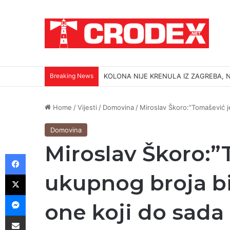
Breaking News
KOLONA NIJE KRENULA IZ ZAGREBA, N
Home
/
Vijesti
/
Domovina
/
Miroslav Škoro:”Tomašević j
Domovina
Miroslav Škoro:”
Facebook
X
ukupnog broja bi
Messenger
one koji do sada 
Podijeli putem E-maila