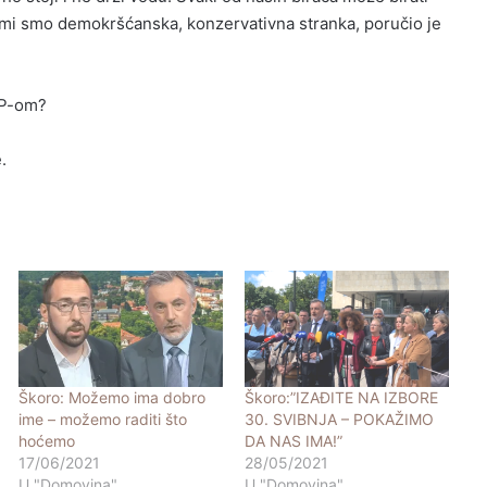
 mi smo demokršćanska, konzervativna stranka, poručio je
DP-om?
.
Škoro: Možemo ima dobro
Škoro:”IZAĐITE NA IZBORE
ime – možemo raditi što
30. SVIBNJA – POKAŽIMO
hoćemo
DA NAS IMA!”
17/06/2021
28/05/2021
U "Domovina"
U "Domovina"