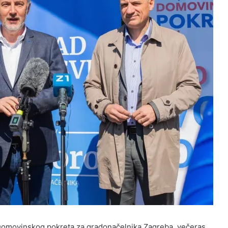
 Domovinskog pokreta za gradonačelnika Zagreba, večeras