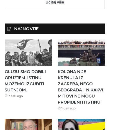
Učitaj više
NAJNOVIJE
OLUJU SMO DOBILI
KOLONA NIJE
ORUŽJEM. ISTINU
KRENULA IZ
MOŽEMO IZGUBITI
ZAGREBA, NEGO
ŠUTNJOM.
BEOGRADA – NIKAKVI
MITOVI NE MOGU
7 sati ago
PROMIJENITI ISTINU
1 dan ago