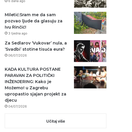
6 dana ago
Miletić:Sram me da sam
pozvao ljude da glasuju za
Ivu Rinčić!
3 tjedna ago
Za Sedlarov ‘Vukovar’ nula, a
‘Svadbi’ stotine tisuća eura?
06/07/2026
KADA KULTURA POSTANE
PARAVAN ZA POLITIČKI
INŽENJERING: Kako je
Možemo! u Zagrebu
upropastio sjajan projekt za
djecu
04/07/2026
Učitaj više