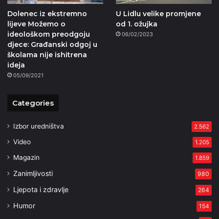
Dolenec iz ekstremno
U Lidlu velike promjene
lijeve Možemo o
od 1. ožujka
ideološkom preodgoju
06/02/2023
djece: Građanski odgoj u
školama nije ishitrena
ideja
05/09/2021
Categories
Izbor uredništva
2.562
Video
1.205
Magazin
1.859
Zanimljivosti
980
Ljepota i zdravlje
264
Humor
154