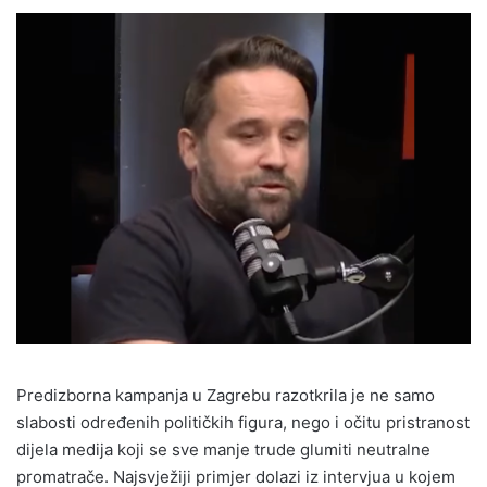
Predizborna kampanja u Zagrebu razotkrila je ne samo
slabosti određenih političkih figura, nego i očitu pristranost
dijela medija koji se sve manje trude glumiti neutralne
promatrače. Najsvježiji primjer dolazi iz intervjua u kojem