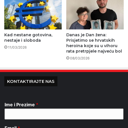
Kad nestane gotovina,
Danas je Dan žena:
nestaje i sloboda
Prisjetimo se hrvatskih
heroina koje su u vihoru
11/03/2026
rata pretrpjele najveću bol
08/03/2026
KONTAKTIRAJTE NAS
Ime i Prezime
*
Email
*