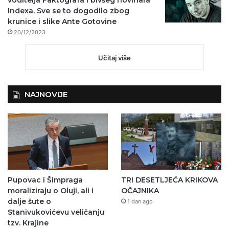
Indexa. Sve se to dogodilo zbog
krunice i slike Ante Gotovine
20/12/2023
Učitaj više
NAJNOVIJE
Pupovac i Šimpraga
TRI DESETLJEĆA KRIKOVA
moraliziraju o Oluji, ali i
OČAJNIKA
dalje šute o
1 dan ago
Stanivukovićevu veličanju
tzv. Krajine