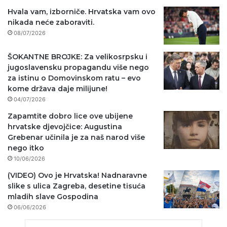
Hvala vam, izborniče. Hrvatska vam ovo
nikada neće zaboraviti.
08/07/2026
ŠOKANTNE BROJKE: Za velikosrpsku i
jugoslavensku propagandu više nego
za istinu o Domovinskom ratu – evo
kome država daje milijune!
04/07/2026
Zapamtite dobro lice ove ubijene
hrvatske djevojčice: Augustina
Grebenar učinila je za naš narod više
nego itko
10/06/2026
(VIDEO) Ovo je Hrvatska! Nadnaravne
slike s ulica Zagreba, desetine tisuća
mladih slave Gospodina
06/06/2026