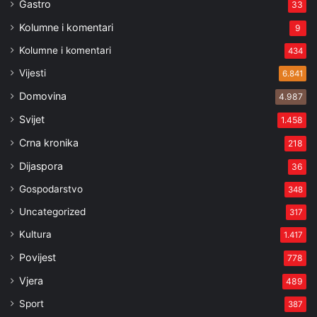
Gastro
33
Kolumne i komentari
9
Kolumne i komentari
434
Vijesti
6.841
Domovina
4.987
Svijet
1.458
Crna kronika
218
Dijaspora
36
Gospodarstvo
348
Uncategorized
317
Kultura
1.417
Povijest
778
Vjera
489
Sport
387