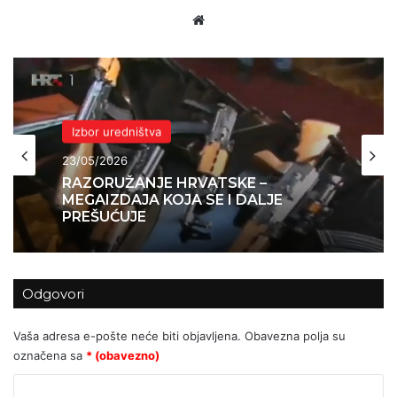
Website
Izbor uredništva
23/05/2026
RAZORUŽANJE HRVATSKE –
MEGAIZDAJA KOJA SE I DALJE
PREŠUĆUJE
Odgovori
Vaša adresa e-pošte neće biti objavljena.
Obavezna polja su
označena sa
* (obavezno)
K