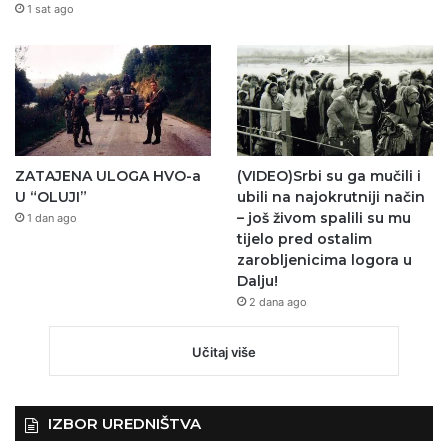
1 sat ago
ZATAJENA ULOGA HVO-a
(VIDEO)Srbi su ga mučili i
U “OLUJI”
ubili na najokrutniji način
– još živom spalili su mu
1 dan ago
tijelo pred ostalim
zarobljenicima logora u
Dalju!
2 dana ago
Učitaj više
IZBOR UREDNIŠTVA