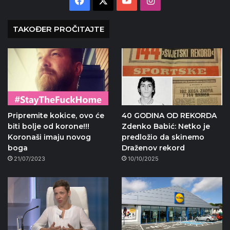
TAKOĐER PROČITAJTE
Pripremite kokice, ovo će
40 GODINA OD REKORDA
biti bolje od korone!!!
Zdenko Babić: Netko je
Koronaši imaju novog
predložio da skinemo
boga
Draženov rekord
21/07/2023
10/10/2025