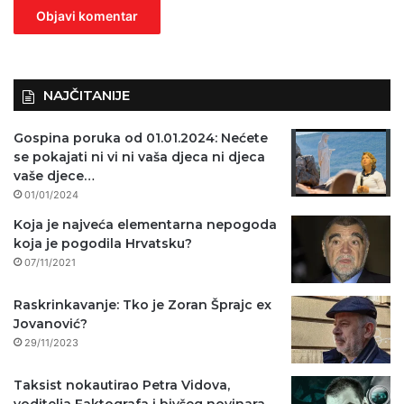
n
o
)
NAJČITANIJE
Gospina poruka od 01.01.2024: Nećete
se pokajati ni vi ni vaša djeca ni djeca
vaše djece…
01/01/2024
Koja je najveća elementarna nepogoda
koja je pogodila Hrvatsku?
07/11/2021
Raskrinkavanje: Tko je Zoran Šprajc ex
Jovanović?
29/11/2023
Taksist nokautirao Petra Vidova,
voditelja Faktografa i bivšeg novinara