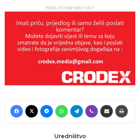
POŠALJITE NAM VAŠU VIJEST
Facebook
X
Messenger
WhatsApp
Telegram
Viber
Podijeli putem E-maila
Printaj
Uredništvo