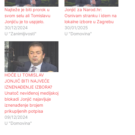
Najteže je biti prorok u
Jonjić za Narod.hr:
svom selu ali Tomislavu
Osnivam stranku i idem na
Jonjiću je to uspjelo.
lokalne izbore u Zagrebu
30/12/2024
30/01/2025
U "Zanimljivosti"
U "Domovina"
HOĆE LI TOMISLAV
JONJIĆ BITI NAJVEĆE
IZNENAĐENJE IZBORA?
Unatoč neviđenoj medijskoj
blokadi Jonjić najavljuje
iznenađenje brojem
prikupljenih potpisa
09/12/2024
U "Domovina"