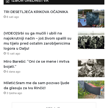
IZBOR UREDNIŠTVA
TRI DESETLJEĆA KRIKOVA OČAJNIKA
8 sati ago
(VIDEO)Srbi su ga mučili i ubili na
najokrutniji način – još živom spalili su
mu tijelo pred ostalim zarobljenicima
logora u Dalju!
15 sati ago
Miro Barešić: ”Oni će se mene i mrtva
bojati.”
6 dana ago
Miletić:Sram me da sam pozvao ljude
da glasuju za Ivu Rinčić!
3 tjedna ago