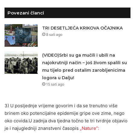
Povezani članci
TRI DESETLJEĆA KRIKOVA OČAJNIKA
8 sati ago
(VIDEO)Srbi su ga mučili i ubili na
najokrutniji način – još živom spalili su
mu tijelo pred ostalim zarobljenicima
logora u Dalju!
15 sati ago
3) U posljednje vrijeme govorim i da se trenutno više
brinem oko potencijalne epidemije gripe ove zime, nego
oko covida.U zadnja dva tjedna točno te tri tvrdnje objavio
je i najugledniji znanstveni časopis
„Nature“: