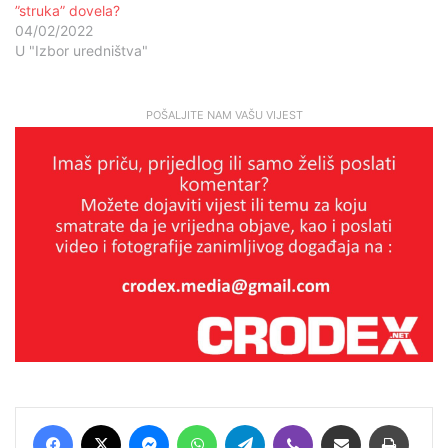
”struka” dovela?
04/02/2022
U "Izbor uredništva"
POŠALJITE NAM VAŠU VIJEST
Facebook
X
Messenger
WhatsApp
Telegram
Viber
Podijeli putem E-maila
Printaj