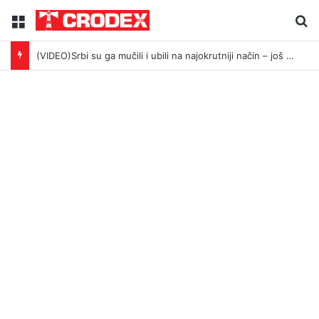
Menu
Tr
(VIDEO)Srbi su ga mučili i ubili na najokrutniji način – još živom spalili su mu tijelo pred ostalim zarobljenicima logora u Dalju!