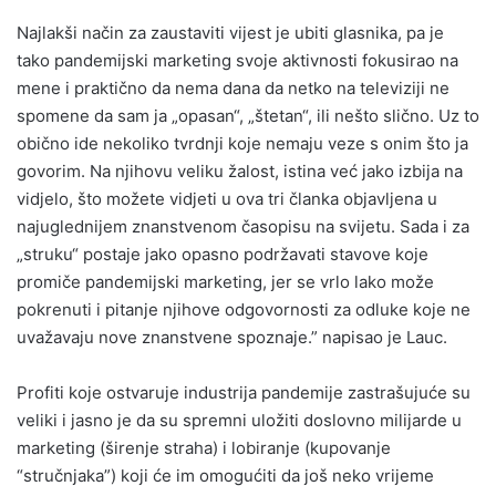
Najlakši način za zaustaviti vijest je ubiti glasnika, pa je
tako pandemijski marketing svoje aktivnosti fokusirao na
mene i praktično da nema dana da netko na televiziji ne
spomene da sam ja „opasan“, „štetan“, ili nešto slično. Uz to
obično ide nekoliko tvrdnji koje nemaju veze s onim što ja
govorim. Na njihovu veliku žalost, istina već jako izbija na
vidjelo, što možete vidjeti u ova tri članka objavljena u
najuglednijem znanstvenom časopisu na svijetu. Sada i za
„struku“ postaje jako opasno podržavati stavove koje
promiče pandemijski marketing, jer se vrlo lako može
pokrenuti i pitanje njihove odgovornosti za odluke koje ne
uvažavaju nove znanstvene spoznaje.” napisao je Lauc.
Profiti koje ostvaruje industrija pandemije zastrašujuće su
veliki i jasno je da su spremni uložiti doslovno milijarde u
marketing (širenje straha) i lobiranje (kupovanje
“stručnjaka”) koji će im omogućiti da još neko vrijeme