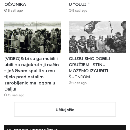
OČAJNIKA
U “OLUJI”
8 sati ago
9 sati ago
(VIDEO)Srbi su ga mučili i
OLUJU SMO DOBILI
ubili na najokrutniji način
ORUŽJEM. ISTINU
– još živom spalili su mu
MOŽEMO IZGUBITI
tijelo pred ostalim
ŠUTNJOM.
zarobljenicima logora u
1 dan ago
Dalju!
15 sati ago
Učitaj više