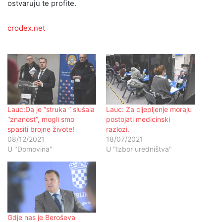
ostvaruju te profite.
crodex.net
Lauc:Da je “struka ” slušala
Lauc: Za cijepljenje moraju
“znanost”, mogli smo
postojati medicinski
spasiti brojne živote!
razlozi.
08/12/2021
18/07/2021
U "Domovina"
U "Izbor uredništva"
Gdje nas je Beroševa