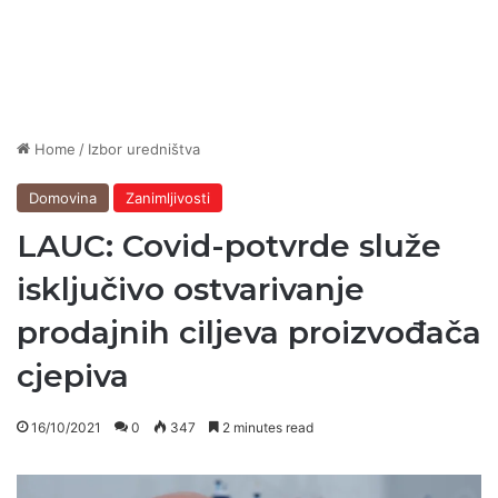
Home
/
Izbor uredništva
Domovina
Zanimljivosti
LAUC: Covid-potvrde služe
isključivo ostvarivanje
prodajnih ciljeva proizvođača
cjepiva
16/10/2021
0
347
2 minutes read