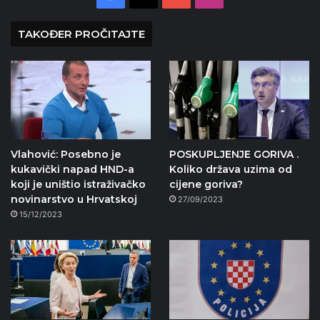
TAKOĐER PROČITAJTE
Vlahović: Posebno je
POSKUPLJENJE GORIVA .
kukavički napad HND-a
Koliko država uzima od
koji je uništio istraživačko
cijene goriva?
novinarstvo u Hrvatskoj
27/09/2023
15/12/2023