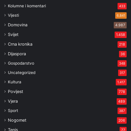
Kolumne i komentari
433
Vijesti
6.841
Domovina
4.987
Svijet
1.458
Crna kronika
218
Dijaspora
36
Gospodarstvo
348
Uncategorized
317
Kultura
1.417
Povijest
778
Vjera
489
Sport
387
Nogomet
206
Tenis
77