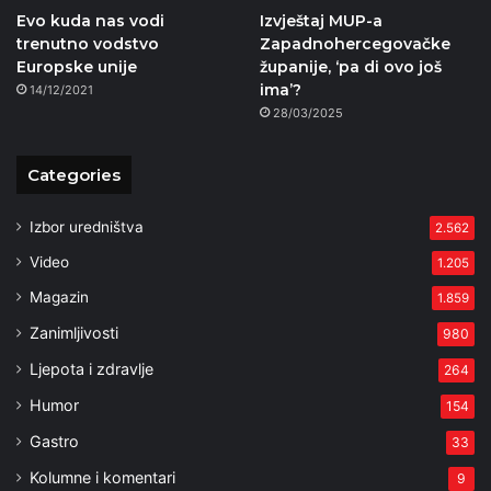
Evo kuda nas vodi
Izvještaj MUP-a
trenutno vodstvo
Zapadnohercegovačke
Europske unije
županije, ‘pa di ovo još
ima’?
14/12/2021
28/03/2025
Categories
Izbor uredništva
2.562
Video
1.205
Magazin
1.859
Zanimljivosti
980
Ljepota i zdravlje
264
Humor
154
Gastro
33
Kolumne i komentari
9