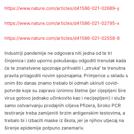
https://www.nature.com/articles/d41586-021-02689-y
https://www.nature.com/articles/d41586-021-02795-x
https://www.nature.com/articles/d41586-021-02558-8
Industriji pandemije ne odgovara niti jedna od te tri
činjenica i zato uporno pokušavaju odgoditi trenutak kada
će te znanstvene spoznaje prihvatiti i „struka“ te trenutna
pravila prilagoditi novim spoznajama. Primjerice u skladu s
onim što danas znamo trebalo bi odmah ukinuti covid-
potvrde koje su zapravo iznimno štetne (jer cijepljeni šire
virus gotovo jednako učinkovito kao i necijepljeni) i služe
samo ostvarivanju prodajnih ciljeva Pfizera, široko PCR
testiranje treba zamijeniti brzim antigenskim testovima, a
trebalo bi i izbaciti maske iz škola, jer je njihov utjecaj na
širenje epidemije potpuno zanemariv.