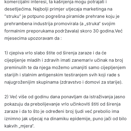
komercijalni interesi, ta kašnjenja mogu potrajati i
desetljećima. Najbolji primjer utjecaja marketinga na
“struku” je potpuno pogrešna piramide prehrane koju je
prehrambena industrija promovirala (a „struka“ svojim
formalnim preporukama podržavala) skoro 30 godina.Već
mjesecima upozoravam da :
1) cjepiva vrlo slabo štite od širenja zaraze i da će
cijepljenje mladih i zdravih imati zanemariv učinak na broj
preminulih te da njega možemo umanjiti samo cijepljenjem
starijih i stalnim antigenskim testiranjem svih koji rade s
najugroženijim skupinama (zdravstvo i domovi za starije).
2) Već više od godinu dana ponavljam da istraživanja jasno
pokazuju da prebolijevanje vrlo učinkoviti štiti od širenja
zaraze i da to što je određeni broj ljudi već prebolio ima
iznimno jak utjecaj na dinamiku epidemije, puno jači od bilo
kakvih „mjera“.