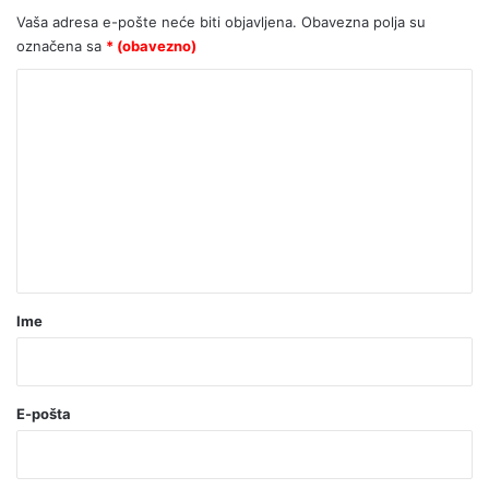
stotine tisuća eura?
Vaša adresa e-pošte neće biti objavljena.
Obavezna polja su
označena sa
* (obavezno)
K
o
m
e
n
t
a
r
Ime
*
(
o
E-pošta
b
a