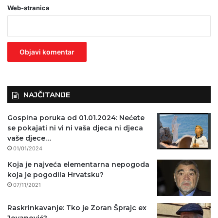
Web-stranica
v
e
z
n
o
)
NAJČITANIJE
Gospina poruka od 01.01.2024: Nećete
se pokajati ni vi ni vaša djeca ni djeca
vaše djece…
01/01/2024
Koja je najveća elementarna nepogoda
koja je pogodila Hrvatsku?
07/11/2021
Raskrinkavanje: Tko je Zoran Šprajc ex
Jovanović?