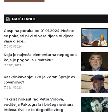
o
)
NAJČITANIJE
Gospina poruka od 01.01.2024: Nećete
se pokajati ni vi ni vaša djeca ni djeca
vaše djece…
01/01/2024
Koja je najveća elementarna nepogoda
koja je pogodila Hrvatsku?
07/11/2021
Raskrinkavanje: Tko je Zoran Šprajc ex
Jovanović?
29/11/2023
Taksist nokautirao Petra Vidova,
voditelja Faktografa i bivšeg novinara
Indexa. Sve se to dogodilo zbog