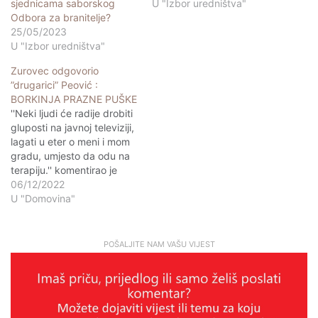
sjednicama saborskog
U "Izbor uredništva"
Odbora za branitelje?
25/05/2023
U "Izbor uredništva"
Zurovec odgovorio
”drugarici” Peović :
BORKINJA PRAZNE PUŠKE
''Neki ljudi će radije drobiti
gluposti na javnoj televiziji,
lagati u eter o meni i mom
gradu, umjesto da odu na
terapiju.'' komentirao je
izjave Katarine Peović u
06/12/2022
emisiji Nedjeljom u "
U "Domovina"
saborski zastupnik i
gradonačelnik Svete
Nedelje Dario Zurovec.
POŠALJITE NAM VAŠU VIJEST
''Kad se ljudi bez dana
ozbiljnog radnog iskustva
poput Katarine…