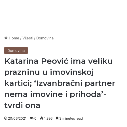
Home
/
Vijesti
/
Domovina
Domovina
Katarina Peović ima veliku
prazninu u imovinskoj
kartici; ‘Izvanbračni partner
nema imovine i prihoda’-
tvrdi ona
20/06/2021
0
1.896
3 minutes read