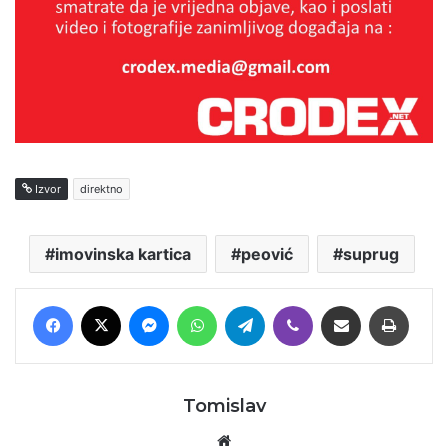
Izvor
direktno
imovinska kartica
peović
suprug
Facebook
X
Messenger
WhatsApp
Telegram
Viber
Podijeli putem E-maila
Printaj
Tomislav
Website