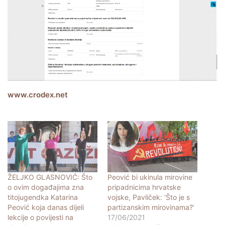
www.crodex.net
ŽELJKO GLASNOVIĆ: Što
Peović bi ukinula mirovine
o ovim događajima zna
pripadnicima hrvatske
titojugendka Katarina
vojske, Pavliček: ‘Što je s
Peović koja danas dijeli
partizanskim mirovinama?’
lekcije o povijesti na
17/06/2021