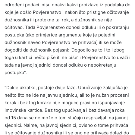
određeni podaci nisu onakvi kakvi proizlaze iz podataka do
koje je došlo Povjerenstvo i nakon što pristigne očitovanje
dužnosnika ili protekne taj rok, a dužnosnik se nije
očitovao. Tada Povjerenstvo donosi odluku ili o pokretanju
postupka (ako primjerice argumente koje je pojedini
dužnosnik naveo Povjerenstvo ne prihvaća) ili se može
dogoditi da dužnosnik pojasni: ‘Dogodilo se to i to i zbog
toga u kartici nešto piše ili ne piše’ i Povjerenstvo to uvaži i
tada na javnoj sjednici donosi odluku o nepokretanju
postupka”.
“Dakle ukratko, postoje dvije faze. Upućivanje zaključka je
nešto što ne ide na javnu sjednicu, ali to je nužan procesni
korak i bez tog koraka nije moguće pravilno ispunjavanje
imovinske kartice. Bez tog upućivanja i bez davanja roka
od 15 dana se ne može o tom slučaju raspravljati na javnoj
sjednici. Naime, na javnoj sjednici, ovisno o tome prihvaća
li se očitovanje dužnosnika ili se ono ne prihvaća dolazi do