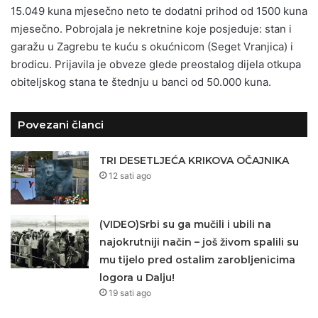
15.049 kuna mjesečno neto te dodatni prihod od 1500 kuna
mjesečno. Pobrojala je nekretnine koje posjeduje: stan i
garažu u Zagrebu te kuću s okućnicom (Seget Vranjica) i
brodicu. Prijavila je obveze glede preostalog dijela otkupa
obiteljskog stana te štednju u banci od 50.000 kuna.
Povezani članci
TRI DESETLJEĆA KRIKOVA OČAJNIKA
12 sati ago
(VIDEO)Srbi su ga mučili i ubili na
najokrutniji način – još živom spalili su
mu tijelo pred ostalim zarobljenicima
logora u Dalju!
19 sati ago