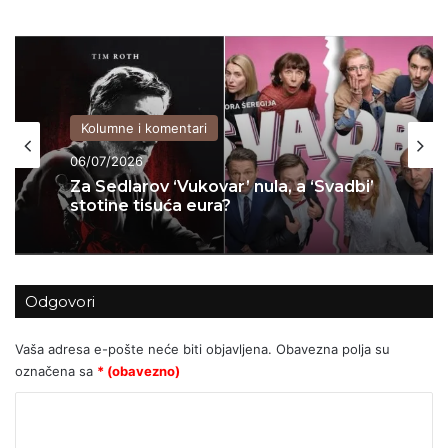
Kolumne i komentari
04/07/2026
KADA KULTURA POSTANE PARAVAN
ZA POLITIČKI INŽENJERING: Kako je
Možemo! u Zagrebu upropastio
sjajan projekt za djecu
Odgovori
Vaša adresa e-pošte neće biti objavljena.
Obavezna polja su
označena sa
* (obavezno)
K
o