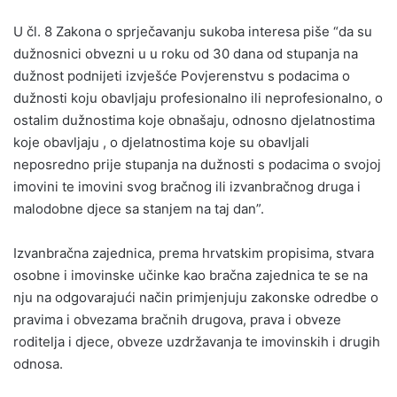
U čl. 8 Zakona o sprječavanju sukoba interesa piše “da su
dužnosnici obvezni u u roku od 30 dana od stupanja na
dužnost podnijeti izvješće Povjerenstvu s podacima o
dužnosti koju obavljaju profesionalno ili neprofesionalno, o
ostalim dužnostima koje obnašaju, odnosno djelatnostima
koje obavljaju , o djelatnostima koje su obavljali
neposredno prije stupanja na dužnosti s podacima o svojoj
imovini te imovini svog bračnog ili izvanbračnog druga i
malodobne djece sa stanjem na taj dan”.
Izvanbračna zajednica, prema hrvatskim propisima, stvara
osobne i imovinske učinke kao bračna zajednica te se na
nju na odgovarajući način primjenjuju zakonske odredbe o
pravima i obvezama bračnih drugova, prava i obveze
roditelja i djece, obveze uzdržavanja te imovinskih i drugih
odnosa.