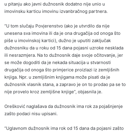
u pitanju ako javni dužnosnik dodatno nije unio u
imovinsku karticu imovinu izvanbračnog partnera.
“U tom slučaju Povjerenstvo (ako je utvrdilo da nije
unesena sva imovina ili da je ona drugačija od onoga što
piše u imovinskoj kartici), dužno je uputiti zaključak
dužnosniku da u roku od 15 dana pojasni uzroke nesklada
ili nesrazmjera. Na to dužnosnik daje svoje očitovanje, jer
se može dogoditi da je nekada situacija u stvarnosti
drugačija od onoga što primjerice proizlazi iz zemljišnih
knjiga. Npr. u zemljišnim knjigama može pisati da je
dužnosnik vlasnik stana, a zapravo je on to prodao pa se to
nije provelo kroz zemljišne knjige”, objasnila je.
Orešković naglašava da dužnosnik ima rok za pojašnjenje
zašto podaci nisu upisani.
“Uglavnom dužnosnik ima rok od 15 dana da pojasni zašto