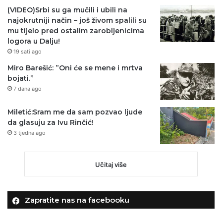
(VIDEO)Srbi su ga mučili i ubili na
najokrutniji način – još živom spalili su
mu tijelo pred ostalim zarobljenicima
logora u Dalju!
19 sati ago
Miro Barešić: ”Oni će se mene i mrtva
bojati.”
7 dana ago
Miletić:Sram me da sam pozvao ljude
da glasuju za Ivu Rinčić!
3 tjedna ago
Učitaj više
Zapratite nas na facebooku