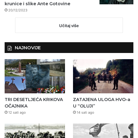
krunice i slike Ante Gotovine
20/12/2023
Učitaj više
NAJNOVIJE
TRI DESETLJEĆA KRIKOVA
ZATAJENA ULOGA HVO-a
OČAJNIKA
U “OLUJI”
12 sati ago
14 sati ago