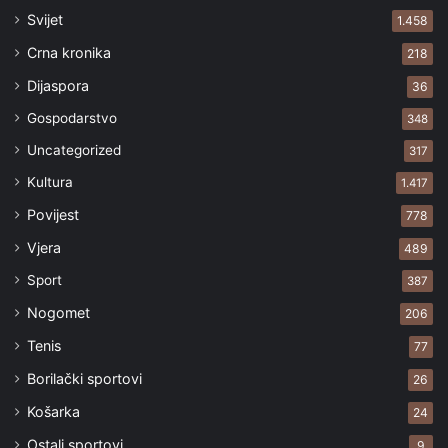
Svijet
1.458
Crna kronika
218
Dijaspora
36
Gospodarstvo
348
Uncategorized
317
Kultura
1.417
Povijest
778
Vjera
489
Sport
387
Nogomet
206
Tenis
77
Borilački sportovi
26
Košarka
24
Ostali sportovi
9