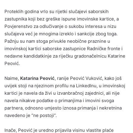
Proteklih godina vrlo su rijetki slučajevi saborskih
zastupnika koji bez greške ispune imovinske kartice, a
Povjerenstvo za odlučivanje o sukobu interesa u nizu
slučajeva već je mnogima izreklo i sankcije zbog toga.
Pažnju su nam stoga privukle neobične praznine u
imovinskoj kartici saborske zastupnice Radničke fronte i
nedavne kandidatkinje za riječku gradonačelnicu Katarine
Peović.
Naime,
Katarina Peović
, ranije Peović Vuković, kako još
uvijek stoji na njezinom profilu na LinkedInu, u imovinskoj
kartici je navela da živi u izvanbračnoj zajednici, ali nije
navela nikakve podatke o primanjima i imovini svoga
partnera, odnosno umjesto iznosa primanja i nekretnina
navedeno je “ne postoji”.
Inače, Peović je uredno prijavila visinu vlastite plaće