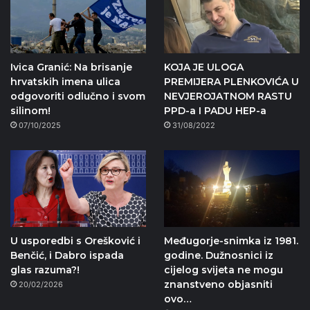
Ivica Granić: Na brisanje
KOJA JE ULOGA
hrvatskih imena ulica
PREMIJERA PLENKOVIĆA U
odgovoriti odlučno i svom
NEVJEROJATNOM RASTU
silinom!
PPD-a I PADU HEP-a
07/10/2025
31/08/2022
U usporedbi s Orešković i
Međugorje-snimka iz 1981.
Benčić, i Dabro ispada
godine. Dužnosnici iz
glas razuma?!
cijelog svijeta ne mogu
znanstveno objasniti
20/02/2026
ovo…