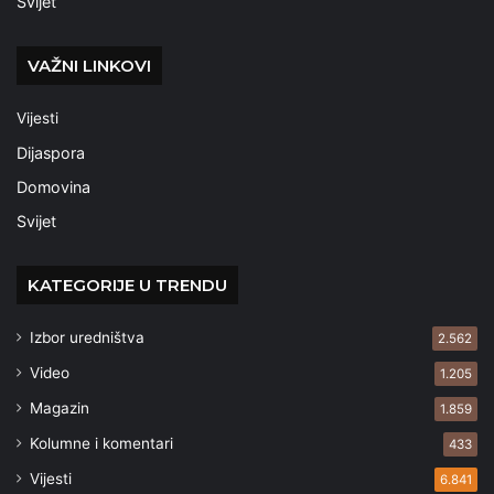
Svijet
VAŽNI LINKOVI
Vijesti
Dijaspora
Domovina
Svijet
KATEGORIJE U TRENDU
Izbor uredništva
2.562
Video
1.205
Magazin
1.859
Kolumne i komentari
433
Vijesti
6.841