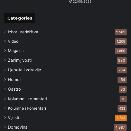
22/09/2023
Categories
Izbor uredništva
2.562
Video
1.205
Magazin
1.859
Zanimljivosti
980
Ljepota i zdravlje
264
Humor
154
Gastro
33
Kolumne i komentari
9
Kolumne i komentari
433
Vijesti
6.841
Domovina
4.987