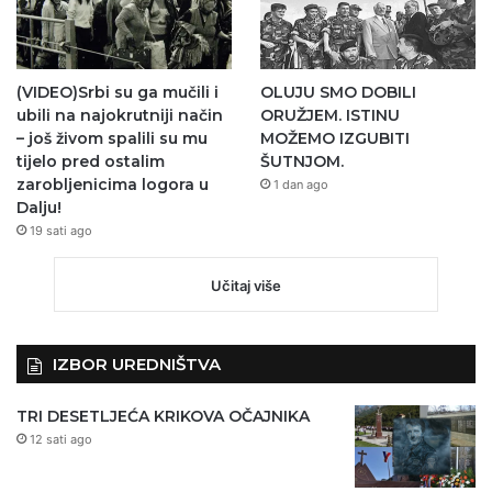
(VIDEO)Srbi su ga mučili i
OLUJU SMO DOBILI
ubili na najokrutniji način
ORUŽJEM. ISTINU
– još živom spalili su mu
MOŽEMO IZGUBITI
tijelo pred ostalim
ŠUTNJOM.
zarobljenicima logora u
1 dan ago
Dalju!
19 sati ago
Učitaj više
IZBOR UREDNIŠTVA
TRI DESETLJEĆA KRIKOVA OČAJNIKA
12 sati ago