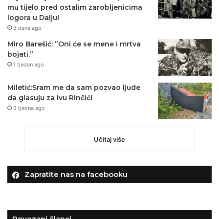
mu tijelo pred ostalim zarobljenicima
logora u Dalju!
3 dana ago
Miro Barešić: ”Oni će se mene i mrtva
bojati.”
1 tjedan ago
Miletić:Sram me da sam pozvao ljude
da glasuju za Ivu Rinčić!
3 tjedna ago
Učitaj više
Zapratite nas na facebooku
Povezani članci