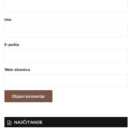
a
r
Ime
*
(
o
E-pošta
b
a
Web-stranica
v
e
z
n
o
)
NAJČITANIJE