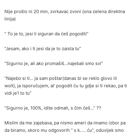
Nije prošlo ni 20 min, zvrkavac zvoni (ona zelena direktna
linija)
“ To je to, jesi li siguran da ćeš pogoditi”
“Jesam, ako i ti jesi da je to zaista tu”
“Sigurno je, ali ako promašiš…najebali smo svi”
“Najebo si ti… ja sam poštar(danas bi se reklo glovo ili
wolt), ja isporučujem, al’ pogodit ću tu gdje si ti rekao, pa ti
vidi je’l to tu”
“Sigurno je, 100%, idite odmah, s čim ćeš…” ??
Mislim da me zajebava, pa nismo ameri da imamo izbor pa
da biramo, skoro mu odgovorih “ s k….. ću”, oduvijek smo