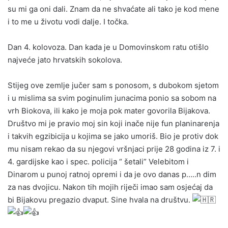
su mi ga oni dali. Znam da ne shvaćate ali tako je kod mene
i to me u životu vodi dalje. I točka.
Dan 4. kolovoza. Dan kada je u Domovinskom ratu otišlo
najveće jato hrvatskih sokolova.
Stijeg ove zemlje jučer sam s ponosom, s dubokom sjetom
i u mislima sa svim poginulim junacima ponio sa sobom na
vrh Biokova, ili kako je moja pok mater govorila Bijakova.
Društvo mi je pravio moj sin koji inače nije fun planinarenja
i takvih egzibicija u kojima se jako umoriš. Bio je protiv dok
mu nisam rekao da su njegovi vršnjaci prije 28 godina iz 7. i
4. gardijske kao i spec. policija “ šetali” Velebitom i
Dinarom u punoj ratnoj opremi i da je ovo danas p…..n dim
za nas dvojicu. Nakon tih mojih riječi imao sam osjećaj da
bi Bijakovu pregazio dvaput. Sine hvala na društvu.