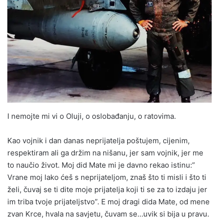
I nemojte mi vi o Oluji, o oslobađanju, o ratovima.
Kao vojnik i dan danas neprijatelja poštujem, cijenim,
respektiram ali ga držim na nišanu, jer sam vojnik, jer me
to naučio život. Moj did Mate mi je davno rekao istinu:”
Vrane moj lako ćeš s neprijateljom, znaš što ti misli i što ti
želi, čuvaj se ti dite moje prijatelja koji ti se za to izdaju jer
im triba tvoje prijateljstvo”. E moj dragi dida Mate, od mene
zvan Krce, hvala na savjetu, čuvam se…uvik si bija u pravu.