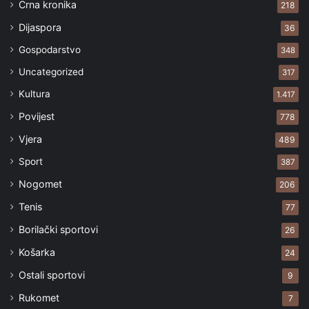
Crna kronika
218
Dijaspora
36
Gospodarstvo
348
Uncategorized
317
Kultura
1.417
Povijest
778
Vjera
489
Sport
387
Nogomet
206
Tenis
77
Borilački sportovi
26
Košarka
24
Ostali sportovi
9
Rukomet
7