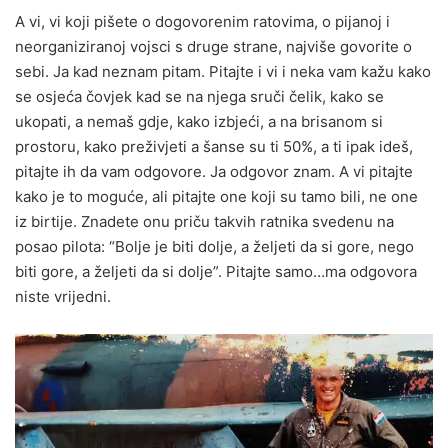
A vi, vi koji pišete o dogovorenim ratovima, o pijanoj i
neorganiziranoj vojsci s druge strane, najviše govorite o
sebi. Ja kad neznam pitam. Pitajte i vi i neka vam kažu kako
se osjeća čovjek kad se na njega sruči čelik, kako se
ukopati, a nemaš gdje, kako izbjeći, a na brisanom si
prostoru, kako preživjeti a šanse su ti 50%, a ti ipak ideš,
pitajte ih da vam odgovore. Ja odgovor znam. A vi pitajte
kako je to moguće, ali pitajte one koji su tamo bili, ne one
iz birtije. Znadete onu priču takvih ratnika svedenu na
posao pilota: “Bolje je biti dolje, a željeti da si gore, nego
biti gore, a željeti da si dolje”. Pitajte samo…ma odgovora
niste vrijedni.