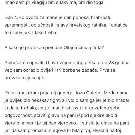
Imao sam privilegiju biti s takvima, biti dio toga.
Dan 4. kolovoza za mene je dan ponosa, hrabrosti,
spremnosti, odlučnosti i slave hrvatskog ratnika. I ostat će
to i zauvijek. I tako treba
A kako je protekao prvi dan Oluje očima pilota?
Pokušat ću opisati. U ovo vrijeme tog petka prije 28 godina
već sam odradio dvije ili tri borbene zadaće. Prva se
urezala u sjećanje.
Dolazi moj dragi prijatelj general Jozo Čuletić. Među nama
je uvijek bio nekakav fight, ali volio sam ga jer je bio hrabar
kada je trebalo, jer je imao hrabrosti i preuzeti na sebe
odgovornost, staviti glavu na panj ispod sjekire ako ti
vjeruje, a meni je taj dan vjerovao…i stavio je glavu na panj
jer da sam promašio njegova bi bila prva, Hvala ti na toj