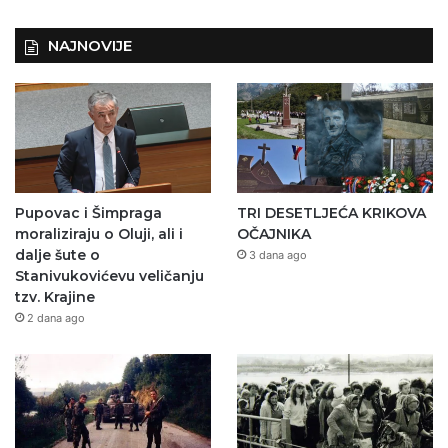
NAJNOVIJE
Pupovac i Šimpraga
TRI DESETLJEĆA KRIKOVA
moraliziraju o Oluji, ali i
OČAJNIKA
dalje šute o
3 dana ago
Stanivukovićevu veličanju
tzv. Krajine
2 dana ago