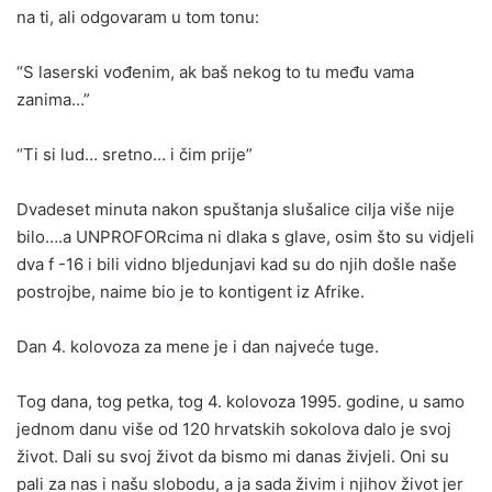
na ti, ali odgovaram u tom tonu:
“S laserski vođenim, ak baš nekog to tu među vama
zanima…”
“Ti si lud… sretno… i čim prije”
Dvadeset minuta nakon spuštanja slušalice cilja više nije
bilo….a UNPROFORcima ni dlaka s glave, osim što su vidjeli
dva f -16 i bili vidno bljedunjavi kad su do njih došle naše
postrojbe, naime bio je to kontigent iz Afrike.
Dan 4. kolovoza za mene je i dan najveće tuge.
Tog dana, tog petka, tog 4. kolovoza 1995. godine, u samo
jednom danu više od 120 hrvatskih sokolova dalo je svoj
život. Dali su svoj život da bismo mi danas živjeli. Oni su
pali za nas i našu slobodu, a ja sada živim i njihov život jer