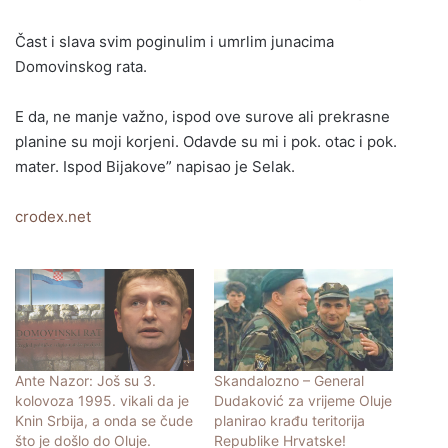
Čast i slava svim poginulim i umrlim junacima
Domovinskog rata.
E da, ne manje važno, ispod ove surove ali prekrasne
planine su moji korjeni. Odavde su mi i pok. otac i pok.
mater. Ispod Bijakove” napisao je Selak.
crodex.net
Ante Nazor: Još su 3.
Skandalozno – General
kolovoza 1995. vikali da je
Dudaković za vrijeme Oluje
Knin Srbija, a onda se čude
planirao krađu teritorija
što je došlo do Oluje.
Republike Hrvatske!