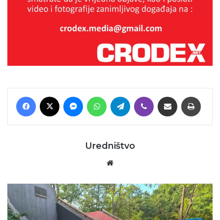
Facebook
X
Messenger
WhatsApp
Telegram
Viber
Podijeli putem E-maila
Printaj
Uredništvo
Website