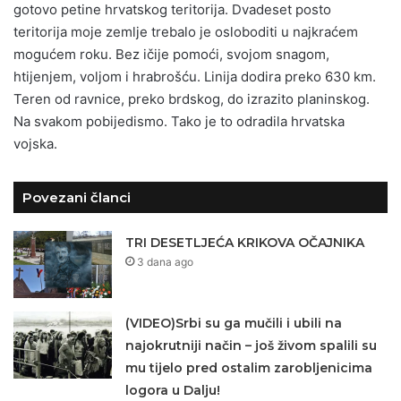
gotovo petine hrvatskog teritorija. Dvadeset posto
teritorija moje zemlje trebalo je osloboditi u najkraćem
mogućem roku. Bez ičije pomoći, svojom snagom,
htijenjem, voljom i hrabrošću. Linija dodira preko 630 km.
Teren od ravnice, preko brdskog, do izrazito planinskog.
Na svakom pobijedismo. Tako je to odradila hrvatska
vojska.
Povezani članci
TRI DESETLJEĆA KRIKOVA OČAJNIKA
3 dana ago
(VIDEO)Srbi su ga mučili i ubili na
najokrutniji način – još živom spalili su
mu tijelo pred ostalim zarobljenicima
logora u Dalju!