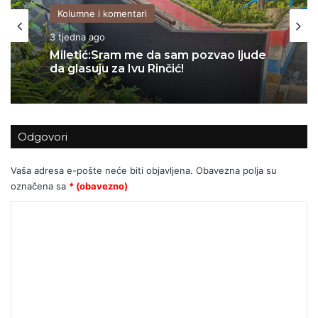
Kolumne i komentari
06/07/2026
Za Sedlarov ‘Vukovar’ nula, a ‘Svadbi’
stotine tisuća eura?
Odgovori
Vaša adresa e-pošte neće biti objavljena.
Obavezna polja su
označena sa
* (obavezno)
K
o
m
e
n
t