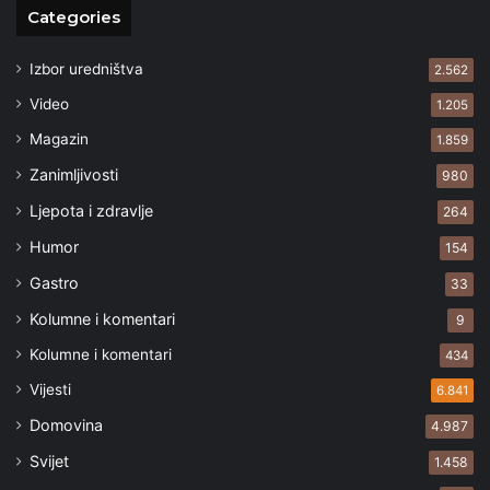
Categories
Izbor uredništva
2.562
Video
1.205
Magazin
1.859
Zanimljivosti
980
Ljepota i zdravlje
264
Humor
154
Gastro
33
Kolumne i komentari
9
Kolumne i komentari
434
Vijesti
6.841
Domovina
4.987
Svijet
1.458