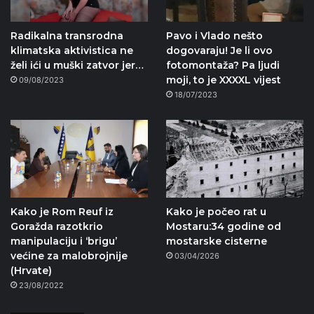
Radikalna transrodna
Pavo i Vlado nešto
klimatska aktivistica ne
dogovaraju! Je li ovo
želi ići u muški zatvor jer…
fotomontaža? Pa ljudi
moji, to je XXXXL vijest
09/08/2023
18/07/2023
Kako je Rom Reuf iz
Kako je počeo rat u
Goražda razotkrio
Mostaru:34 godine od
manipulaciju i ‘brigu’
mostarske cisterne
većine za malobrojnije
03/04/2026
(Hrvate)
23/08/2022