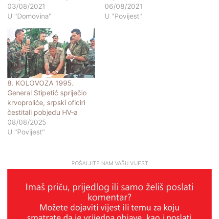
03/08/2021
06/08/2021
U "Domovina"
U "Povijest"
8. KOLOVOZA 1995.
General Stipetić spriječio
krvoproliće, srpski oficiri
čestitali pobjedu HV-a
08/08/2025
U "Povijest"
POŠALJITE NAM VAŠU VIJEST