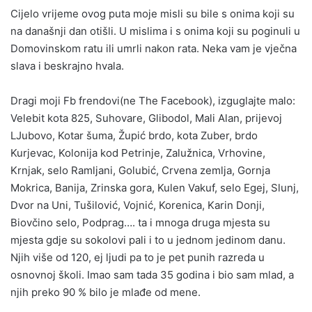
Cijelo vrijeme ovog puta moje misli su bile s onima koji su
na današnji dan otišli. U mislima i s onima koji su poginuli u
Domovinskom ratu ili umrli nakon rata. Neka vam je vječna
slava i beskrajno hvala.
Dragi moji Fb frendovi(ne The Facebook), izguglajte malo:
Velebit kota 825, Suhovare, Glibodol, Mali Alan, prijevoj
LJubovo, Kotar šuma, Župić brdo, kota Zuber, brdo
Kurjevac, Kolonija kod Petrinje, Zalužnica, Vrhovine,
Krnjak, selo Ramljani, Golubić, Crvena zemlja, Gornja
Mokrica, Banija, Zrinska gora, Kulen Vakuf, selo Egej, Slunj,
Dvor na Uni, Tušilović, Vojnić, Korenica, Karin Donji,
Biovčino selo, Podprag…. ta i mnoga druga mjesta su
mjesta gdje su sokolovi pali i to u jednom jedinom danu.
Njih više od 120, ej ljudi pa to je pet punih razreda u
osnovnoj školi. Imao sam tada 35 godina i bio sam mlad, a
njih preko 90 % bilo je mlađe od mene.