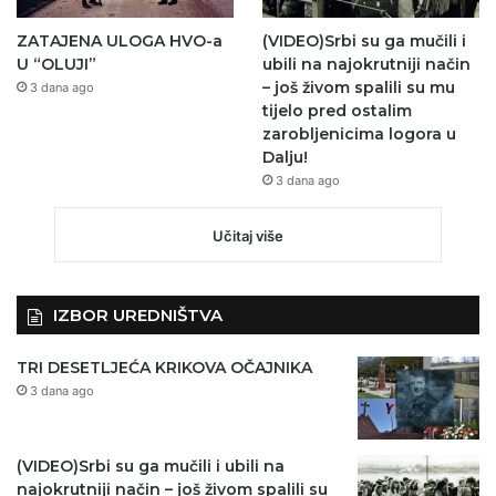
ZATAJENA ULOGA HVO-a
(VIDEO)Srbi su ga mučili i
U “OLUJI”
ubili na najokrutniji način
– još živom spalili su mu
3 dana ago
tijelo pred ostalim
zarobljenicima logora u
Dalju!
3 dana ago
Učitaj više
IZBOR UREDNIŠTVA
TRI DESETLJEĆA KRIKOVA OČAJNIKA
3 dana ago
(VIDEO)Srbi su ga mučili i ubili na
najokrutniji način – još živom spalili su