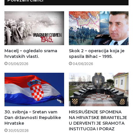
Macelj – ogledalo srama
Skok 2 – operacija koja je
hrvatskih vlasti.
spasila Bihać – 1995.
05/06/2026
04/06/2026
30. svibnja – Sretan vam
HRS:RUŠENJE SPOMENA
Dan državnosti Republike
NA HRVATSKE BRANITELJE
Hrvatske
U DERVENTI JE SRAMOTA
INSTITUCIJA I PORAZ
30/05/2026