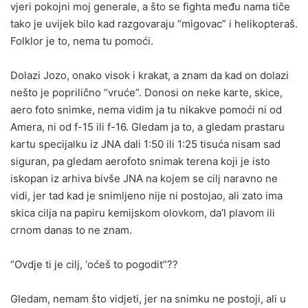
vjeri pokojni moj generale, a što se fighta među nama tiče
tako je uvijek bilo kad razgovaraju “migovac” i helikopteraš.
Folklor je to, nema tu pomoći.
Dolazi Jozo, onako visok i krakat, a znam da kad on dolazi
nešto je poprilično “vruće”. Donosi on neke karte, skice,
aero foto snimke, nema vidim ja tu nikakve pomoći ni od
Amera, ni od f-15 ili f-16. Gledam ja to, a gledam prastaru
kartu specijalku iz JNA dali 1:50 ili 1:25 tisuća nisam sad
siguran, pa gledam aerofoto snimak terena koji je isto
iskopan iz arhiva bivše JNA na kojem se cilj naravno ne
vidi, jer tad kad je snimljeno nije ni postojao, ali zato ima
skica cilja na papiru kemijskom olovkom, da’l plavom ili
crnom danas to ne znam.
“Ovdje ti je cilj, ‘oćeš to pogodit”??
Gledam, nemam što vidjeti, jer na snimku ne postoji, ali u