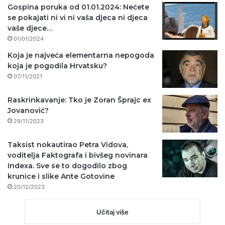
Gospina poruka od 01.01.2024: Nećete
se pokajati ni vi ni vaša djeca ni djeca
vaše djece…
01/01/2024
Koja je najveća elementarna nepogoda
koja je pogodila Hrvatsku?
07/11/2021
Raskrinkavanje: Tko je Zoran Šprajc ex
Jovanović?
29/11/2023
Taksist nokautirao Petra Vidova,
voditelja Faktografa i bivšeg novinara
Indexa. Sve se to dogodilo zbog
krunice i slike Ante Gotovine
20/12/2023
Učitaj više