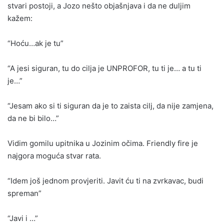
stvari postoji, a Jozo nešto objašnjava i da ne duljim
kažem:
“Hoću…ak je tu”
“A jesi siguran, tu do cilja je UNPROFOR, tu ti je… a tu ti
je…”
“Jesam ako si ti siguran da je to zaista cilj, da nije zamjena,
da ne bi bilo…”
Vidim gomilu upitnika u Jozinim očima. Friendly fire je
najgora moguća stvar rata.
“Idem još jednom provjeriti. Javit ću ti na zvrkavac, budi
spreman”
“Javi i …”