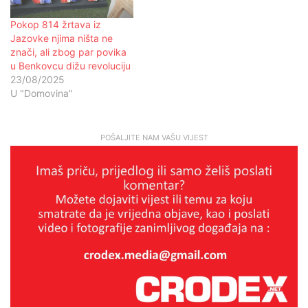
Pokop 814 žrtava iz
Jazovke njima ništa ne
znači, ali zbog par povika
u Benkovcu dižu revoluciju
23/08/2025
U "Domovina"
POŠALJITE NAM VAŠU VIJEST