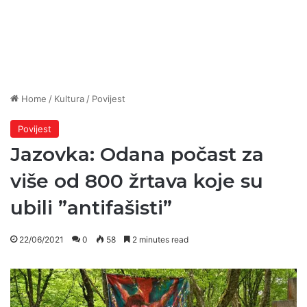
Home
/
Kultura
/
Povijest
Povijest
Jazovka: Odana počast za
više od 800 žrtava koje su
ubili ”antifašisti”
22/06/2021
0
58
2 minutes read