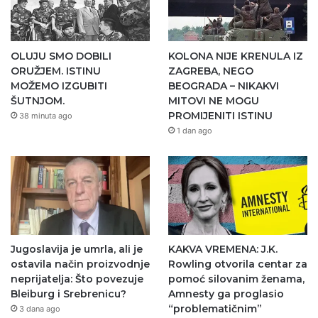
OLUJU SMO DOBILI
KOLONA NIJE KRENULA IZ
ORUŽJEM. ISTINU
ZAGREBA, NEGO
MOŽEMO IZGUBITI
BEOGRADA – NIKAKVI
ŠUTNJOM.
MITOVI NE MOGU
PROMIJENITI ISTINU
38 minuta ago
1 dan ago
Jugoslavija je umrla, ali je
KAKVA VREMENA: J.K.
ostavila način proizvodnje
Rowling otvorila centar za
neprijatelja: Što povezuje
pomoć silovanim ženama,
Bleiburg i Srebrenicu?
Amnesty ga proglasio
“problematičnim”
3 dana ago