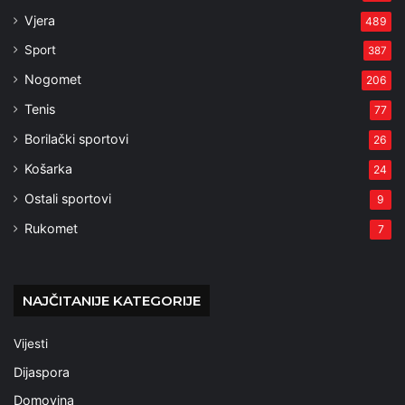
Vjera
489
Sport
387
Nogomet
206
Tenis
77
Borilački sportovi
26
Košarka
24
Ostali sportovi
9
Rukomet
7
NAJČITANIJE KATEGORIJE
Vijesti
Dijaspora
Domovina