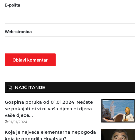
o
E-pošta
b
a
Web-stranica
v
e
z
n
o
)
NAJČITANIJE
Gospina poruka od 01.01.2024: Nećete
se pokajati ni vi ni vaša djeca ni djeca
vaše djece…
01/01/2024
Koja je najveća elementarna nepogoda
koja je pogodila Hrvatsku?