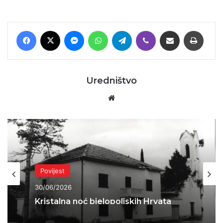
Facebook
X
Messenger
WhatsApp
Telegram
Viber
Podijeli putem E-maila
Printaj
Uredništvo
Website
Povijest
30/06/2026
Kristalna noć bjelopoljskih Hrvata