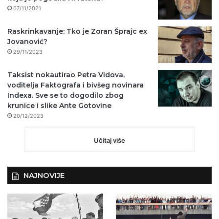
07/11/2021
Raskrinkavanje: Tko je Zoran Šprajc ex
Jovanović?
29/11/2023
Taksist nokautirao Petra Vidova,
voditelja Faktografa i bivšeg novinara
Indexa. Sve se to dogodilo zbog
krunice i slike Ante Gotovine
20/12/2023
Učitaj više
NAJNOVIJE