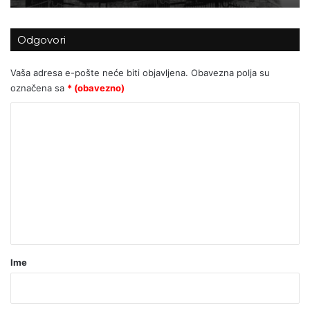
Odgovori
Vaša adresa e-pošte neće biti objavljena.
Obavezna polja su
označena sa
* (obavezno)
K
o
m
e
n
t
a
r
Ime
*
(