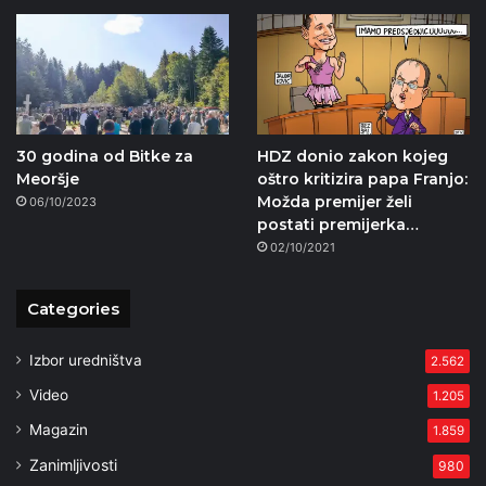
30 godina od Bitke za
HDZ donio zakon kojeg
Meoršje
oštro kritizira papa Franjo:
Možda premijer želi
06/10/2023
postati premijerka…
02/10/2021
Categories
Izbor uredništva
2.562
Video
1.205
Magazin
1.859
Zanimljivosti
980