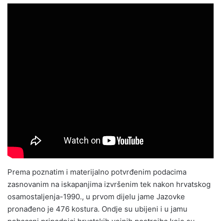
Prema poznatim i materijalno potvrđenim podacima
zasnovanim na iskapanjima izvršenim tek nakon hrvatskog
osamostaljenja-1990., u prvom dijelu jame Jazovke
pronađeno je 476 kostura. Ondje su ubijeni i u jamu