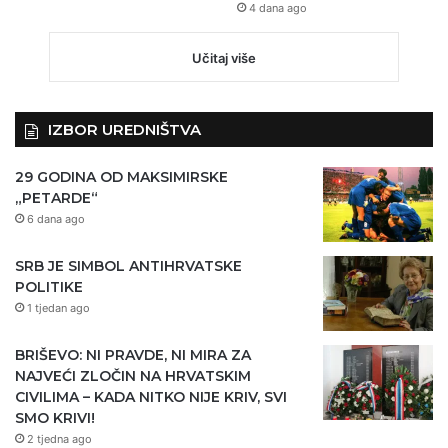
4 dana ago
Učitaj više
IZBOR UREDNIŠTVA
29 GODINA OD MAKSIMIRSKE
„PETARDE“
6 dana ago
SRB JE SIMBOL ANTIHRVATSKE
POLITIKE
1 tjedan ago
BRIŠEVO: NI PRAVDE, NI MIRA ZA
NAJVEĆI ZLOČIN NA HRVATSKIM
CIVILIMA – KADA NITKO NIJE KRIV, SVI
SMO KRIVI!
2 tjedna ago