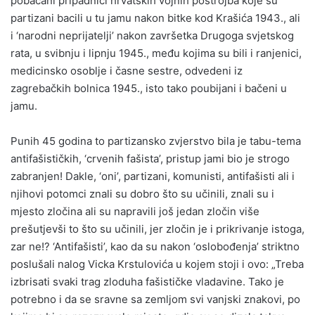
pobacani pripadnici hrvatskih vojnih postrojba koje su
partizani bacili u tu jamu nakon bitke kod Krašića 1943., ali
i ‘narodni neprijatelji’ nakon završetka Drugoga svjetskog
rata, u svibnju i lipnju 1945., među kojima su bili i ranjenici,
medicinsko osoblje i časne sestre, odvedeni iz
zagrebačkih bolnica 1945., isto tako poubijani i bačeni u
jamu.
Punih 45 godina to partizansko zvjerstvo bila je tabu-tema
antifašističkih, ‘crvenih fašista’, pristup jami bio je strogo
zabranjen! Dakle, ‘oni’, partizani, komunisti, antifašisti ali i
njihovi potomci znali su dobro što su učinili, znali su i
mjesto zločina ali su napravili još jedan zločin više
prešutjevši to što su učinili, jer zločin je i prikrivanje istoga,
zar ne!? ‘Antifašisti’, kao da su nakon ‘oslobođenja’ striktno
poslušali nalog Vicka Krstulovića u kojem stoji i ovo: „Treba
izbrisati svaki trag zloduha fašističke vladavine. Tako je
potrebno i da se sravne sa zemljom svi vanjski znakovi, po