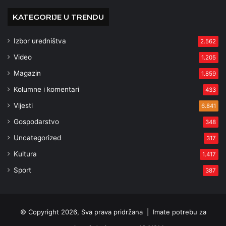
KATEGORIJE U TRENDU
Izbor uredništva
2.562
Video
1.205
Magazin
1.859
Kolumne i komentari
433
Vijesti
6.841
Gospodarstvo
348
Uncategorized
317
Kultura
1.417
Sport
387
© Copyright 2026, Sva prava pridržana |
Imate potrebu za