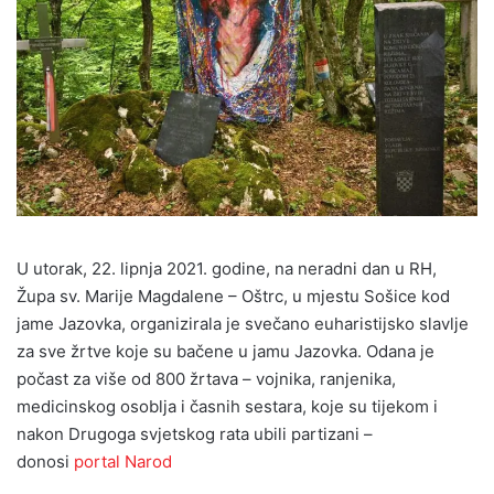
U utorak, 22. lipnja 2021. godine, na neradni dan u RH,
Župa sv. Marije Magdalene – Oštrc, u mjestu Sošice kod
jame Jazovka, organizirala je svečano euharistijsko slavlje
za sve žrtve koje su bačene u jamu Jazovka. Odana je
počast za više od 800 žrtava – vojnika, ranjenika,
medicinskog osoblja i časnih sestara, koje su tijekom i
nakon Drugoga svjetskog rata ubili partizani –
donosi
portal Narod