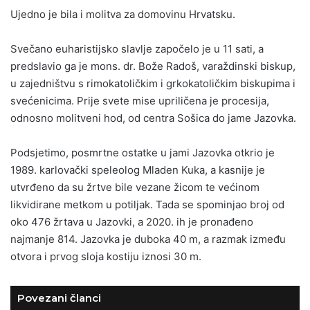
Ujedno je bila i molitva za domovinu Hrvatsku.
Svečano euharistijsko slavlje započelo je u 11 sati, a
predslavio ga je mons. dr. Bože Radoš, varaždinski biskup,
u zajedništvu s rimokatoličkim i grkokatoličkim biskupima i
svećenicima. Prije svete mise upriličena je procesija,
odnosno molitveni hod, od centra Sošica do jame Jazovka.
Podsjetimo, posmrtne ostatke u jami Jazovka otkrio je
1989. karlovački speleolog Mladen Kuka, a kasnije je
utvrđeno da su žrtve bile vezane žicom te većinom
likvidirane metkom u potiljak. Tada se spominjao broj od
oko 476 žrtava u Jazovki, a 2020. ih je pronađeno
najmanje 814. Jazovka je duboka 40 m, a razmak između
otvora i prvog sloja kostiju iznosi 30 m.
Povezani članci