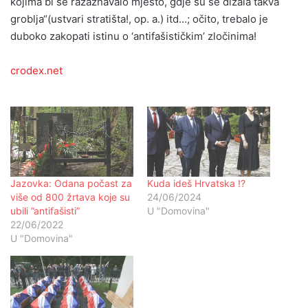
kojima bi se razaznavalo mjesto, gdje su se dizala takva
groblja“(ustvari stratišta!, op. a.) itd…; očito, trebalo je
duboko zakopati istinu o ‘antifašističkim’ zločinima!
crodex.net
Jazovka: Odana počast za
Kuda ideš Hrvatska !?
više od 800 žrtava koje su
24/06/2024
ubili ”antifašisti”
U "Domovina"
22/06/2022
U "Domovina"