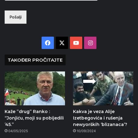
Pošalji
Facebook
X
YouTube
Instagram
TAKOĐER PROČITAJTE
Kaže ”drug” Ranko :
Kakva je veza Alije
“Jonjiću, moji su pobijedili
Izetbegovića i rušenja
’45.”
newyorških ‘blizanaca’?
04/05/2025
10/09/2024