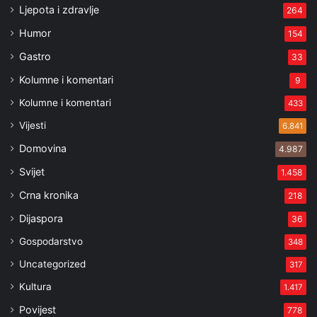
Ljepota i zdravlje
264
Humor
154
Gastro
33
Kolumne i komentari
9
Kolumne i komentari
433
Vijesti
6.841
Domovina
4.987
Svijet
1.458
Crna kronika
218
Dijaspora
36
Gospodarstvo
348
Uncategorized
317
Kultura
1.417
Povijest
778