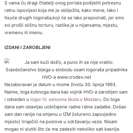
S vama ću dragi čitatelji ovog portala podijeliti potresnu
ratnu ispovijest koja me je obilježila, kako mene, tako i
tisuće drugih logoraša,koji će se lako prepoznati, jer smo
svi prošli sličnu torturu, razlika je u nijansama, mjestu,
vremenu ili imenu.
IZDANI I ZAROBLJENI
Nezaboravan je datum u mome životu 30. lipnja 1993.
Naime, toga kobnoga dana kao vojnik HVO-a zarobljen sam
i odveden u
logor IV. osnovna škola u Mostaru
. Do toga
dana sam obavljao uobičajene radne ratne zadatke. Došao
sam dan ranije na smjenu u IZM (istureno zapovjedno
mjesto) Vrapčići na poslove u održavanju veze. Nisam
mogao ni slutiti što će me zadesiti nekoliko sati kasnije.