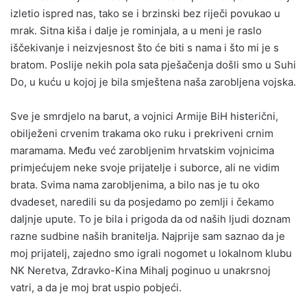
izletio ispred nas, tako se i brzinski bez riječi povukao u
mrak. Sitna kiša i dalje je rominjala, a u meni je raslo
iščekivanje i neizvjesnost što će biti s nama i što mi je s
bratom. Poslije nekih pola sata pješačenja došli smo u Suhi
Do, u kuću u kojoj je bila smještena naša zarobljena vojska.
Sve je smrdjelo na barut, a vojnici Armije BiH histerični,
obilježeni crvenim trakama oko ruku i prekriveni crnim
maramama. Među već zarobljenim hrvatskim vojnicima
primjećujem neke svoje prijatelje i suborce, ali ne vidim
brata. Svima nama zarobljenima, a bilo nas je tu oko
dvadeset, naredili su da posjedamo po zemlji i čekamo
daljnje upute. To je bila i prigoda da od naših ljudi doznam
razne sudbine naših branitelja. Najprije sam saznao da je
moj prijatelj, zajedno smo igrali nogomet u lokalnom klubu
NK Neretva, Zdravko-Kina Mihalj poginuo u unakrsnoj
vatri, a da je moj brat uspio pobjeći.