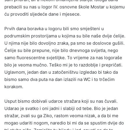
prebacili su nas u logor IV. osnovne škole Mostar u kojemu
ću provoditi sljedeće dane i mjesece.
Prvih dana boravka u logoru bili smo smješteni u
podrumskim prostorijama u kojima su bile naše dvije ćelije.
U njima nije bilo dovoljno zraka, pa smo se doslovce gušili.
Ćelije su bile prepune, nije bilo dnevnoga svijetla, nego
samo fluorescentne svjetiljke. To vrijeme za nas logoraše
bilo je veoma mučno. Teško mi je to razdoblje i prepričati.
Uglavnom, jedan dan u zatočeništvu izgledao bi tako da
bismo samo dva puta na dan izlazili na WC i to trčećim
korakom.
Usput bismo dobivali udarce stražara koji su nas čuvali.
Udarao je svatko i oni jadni i slabiji od tebe. Bio je jedan
stražar, zvali su ga Ziko, rastom veoma nizak, a da bi me
mogao udariti nogom, naredio bi mi da se spustim dvije do