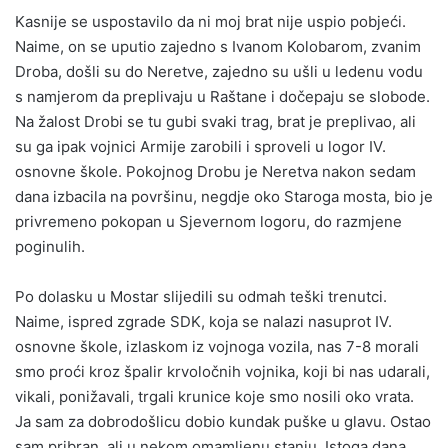
Kasnije se uspostavilo da ni moj brat nije uspio pobjeći.
Naime, on se uputio zajedno s Ivanom Kolobarom, zvanim
Droba, došli su do Neretve, zajedno su ušli u ledenu vodu
s namjerom da preplivaju u Raštane i dočepaju se slobode.
Na žalost Drobi se tu gubi svaki trag, brat je preplivao, ali
su ga ipak vojnici Armije zarobili i sproveli u logor IV.
osnovne škole. Pokojnog Drobu je Neretva nakon sedam
dana izbacila na površinu, negdje oko Staroga mosta, bio je
privremeno pokopan u Sjevernom logoru, do razmjene
poginulih.
Po dolasku u Mostar slijedili su odmah teški trenutci.
Naime, ispred zgrade SDK, koja se nalazi nasuprot IV.
osnovne škole, izlaskom iz vojnoga vozila, nas 7-8 morali
smo proći kroz špalir krvoločnih vojnika, koji bi nas udarali,
vikali, ponižavali, trgali krunice koje smo nosili oko vrata.
Ja sam za dobrodošlicu dobio kundak puške u glavu. Ostao
sam pribran, ali u nekom omamljenu stanju. Istoga dana