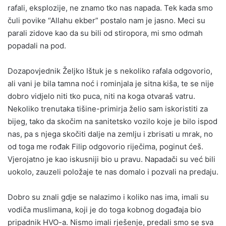
rafali, eksplozije, ne znamo tko nas napada. Tek kada smo
čuli povike “Allahu ekber” postalo nam je jasno. Meci su
parali zidove kao da su bili od stiropora, mi smo odmah
popadali na pod.
Dozapovjednik Željko Ištuk je s nekoliko rafala odgovorio,
ali vani je bila tamna noć i rominjala je sitna kiša, te se nije
dobro vidjelo niti tko puca, niti na koga otvaraš vatru.
Nekoliko trenutaka tišine-primirja želio sam iskoristiti za
bijeg, tako da skočim na sanitetsko vozilo koje je bilo ispod
nas, pa s njega skočiti dalje na zemlju i zbrisati u mrak, no
od toga me rođak Filip odgovorio riječima, poginut ćeš.
Vjerojatno je kao iskusniji bio u pravu. Napadači su već bili
uokolo, zauzeli položaje te nas domalo i pozvali na predaju.
Dobro su znali gdje se nalazimo i koliko nas ima, imali su
vodiča muslimana, koji je do toga kobnog događaja bio
pripadnik HVO-a. Nismo imali rješenje, predali smo se sva