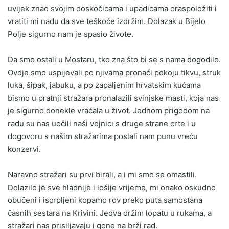
uvijek znao svojim doskočicama i upadicama oraspoložiti i
vratiti mi nadu da sve teškoće izdržim. Dolazak u Bijelo
Polje sigurno nam je spasio živote.
Da smo ostali u Mostaru, tko zna što bi se s nama dogodilo.
Ovdje smo uspijevali po njivama pronaći pokoju tikvu, struk
luka, šipak, jabuku, a po zapaljenim hrvatskim kućama
bismo u pratnji stražara pronalazili svinjske masti, koja nas
je sigurno donekle vraćala u život. Jednom prigodom na
radu su nas uočili naši vojnici s druge strane crte i u
dogovoru s našim stražarima poslali nam punu vreću
konzervi.
Naravno stražari su prvi birali, a i mi smo se omastili.
Dolazilo je sve hladnije i lošije vrijeme, mi onako oskudno
obučeni i iscrpljeni kopamo rov preko puta samostana
časnih sestara na Krivini. Jedva držim lopatu u rukama, a
stražari nas prisiljavaju i gone na brži rad.