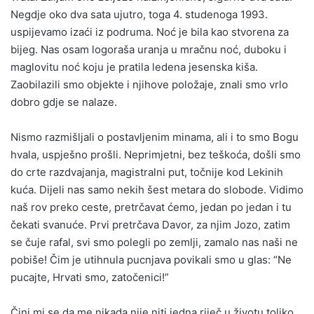
Negdje oko dva sata ujutro, toga 4. studenoga 1993.
uspijevamo izaći iz podruma. Noć je bila kao stvorena za
bijeg. Nas osam logoraša uranja u mračnu noć, duboku i
maglovitu noć koju je pratila ledena jesenska kiša.
Zaobilazili smo objekte i njihove položaje, znali smo vrlo
dobro gdje se nalaze.
Nismo razmišljali o postavljenim minama, ali i to smo Bogu
hvala, uspješno prošli. Neprimjetni, bez teškoća, došli smo
do crte razdvajanja, magistralni put, točnije kod Lekinih
kuća. Dijeli nas samo nekih šest metara do slobode. Vidimo
naš rov preko ceste, pretrčavat ćemo, jedan po jedan i tu
čekati svanuće. Prvi pretrčava Davor, za njim Jozo, zatim
se čuje rafal, svi smo polegli po zemlji, zamalo nas naši ne
pobiše! Čim je utihnula pucnjava povikali smo u glas: “Ne
pucajte, Hrvati smo, zatočenici!”
Čini mi se da me nikada nije niti jedna riječ u životu toliko