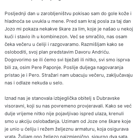
Posljednji dan u zarobljeništvu pokisao sam do gole kože i
hladnoća se uvukla u mene. Pred sam kraj posla za taj dan
Jozo mi pokaza nekakve škare za lim, koje je našao u nekoj
kući i stavio ih u kombinezon. Već se smračilo, nas osam
čeka večeru u ćeliji i razgovaramo. Razmišljam kako se
osloboditi, svoj plan predstavim Davoru Andriću.
Dogovorimo se ili ćemo svi bježati ili nitko, svi smo isprva
bili za, osim Pere Paponje. Poslije duljega nagovaranja
pristao je i Pero. Stražari nam ubacuju večeru, zaključavaju
nas i odlaze nekuda u selo.
Iznad nas je stanovala izbjeglička obitelj s Dubravske
visoravni, koji su nas povremeno provjeravali. Kako se već
dulje vrijeme nitko nije pojavljivao ispred ulaza, krenuli
smo u akciju oslobađanja. Uzimam od Joze one škare koje
je unio u ćeliju i režem željeznu armaturu, koja osigurava
vrata. Žuljam ono željezo naizmjenično, sigurno dva sata.