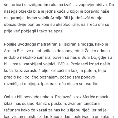
šestorica i s uzdignutim rukama izašli iz zapovjedništva. Do
našega objekta bila je jedna kuća u kojoj je boravilo naše
osiguranje. Jedan vojnik Armije BiH je došavši do nje
ubacio dvije bombe koje su eksplodirale, na sreću oni su
prije već pobjegli i tako se spasili.
Poslije uvodnoga maltretiranja i ispiranja mozga, kako je
Armija BiH sve oslobodila, a dozapovjednik Željko odmah
je dobio nekoliko šamara, poveli su nas u Suhi Do, gdje su
bili i ostali zarobljeni vojnici HVO-a. Prolazeći iznad naših
kuća, kroz zaraslo šiblje, krećući se kozjim putem, to je
predio koji odlično poznajem, počeo sam ponovo
razmišljati o bijegu. Ipak na sreću nisam se usudio.
Oni su bili posvuda uokolo. Prolazeći kroz Marića mahalu
izlazi naš susjed Ramiz s puškom, zvanom tandžara,
računam kako će kazati za nas koju lijepu riječ, jer mi je
kao vrstan majstor zidar, kuću zidao i pokrivao, a on kako je