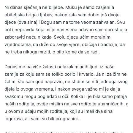
Ni danas sjećanja ne blijede. Muku je samo zasjenila
obiteljska briga i ljubav, nakon rata sam dobio još dvoje
djece (dva sina) i Bogu sam na tome veoma zahvalan. Svu
bol i nepravdu koja mi je nanesena odavno sam oprostio, a
zaboraviti neću nikada. Svoju djecu učim moralnim
vrjednotama, da drže do svoje vjere, običaja i tradicije, da
ne treba nikoga mrziti, o bilo kome da se radi.
Danas me najviše žalosti odlazak mladih ljudi iz naše
zemlje za koju sam se toliko borio i krvario. Ja ni za čim ne
žalim, što sam god napravio, ne stidim se niti jednoga svog
djela iz ovoga vremena, i nakon svega važno mi je da ja
svakomu mogu pogledati u oči. Kolika li je bila samo patnja
naših roditelja, ovdje mislim na sve roditelje utamničenih, a
u ovom slučaju mojih roditelja, koji su imali dva sina
logoraša, a i sami su bili prognanici.