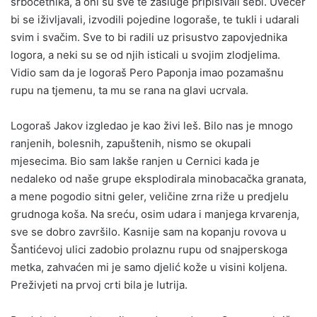
srbočetnika, a oni su sve te zasluge pripisivali sebi. Uvečer
bi se iživljavali, izvodili pojedine logoraše, te tukli i udarali
svim i svačim. Sve to bi radili uz prisustvo zapovjednika
logora, a neki su se od njih isticali u svojim zlodjelima.
Vidio sam da je logoraš Pero Paponja imao pozamašnu
rupu na tjemenu, ta mu se rana na glavi ucrvala.
Logoraš Jakov izgledao je kao živi leš. Bilo nas je mnogo
ranjenih, bolesnih, zapuštenih, nismo se okupali
mjesecima. Bio sam lakše ranjen u Cernici kada je
nedaleko od naše grupe eksplodirala minobacačka granata,
a mene pogodio sitni geler, veličine zrna riže u predjelu
grudnoga koša. Na sreću, osim udara i manjega krvarenja,
sve se dobro završilo. Kasnije sam na kopanju rovova u
Šantićevoj ulici zadobio prolaznu rupu od snajperskoga
metka, zahvaćen mi je samo djelić kože u visini koljena.
Preživjeti na prvoj crti bila je lutrija.