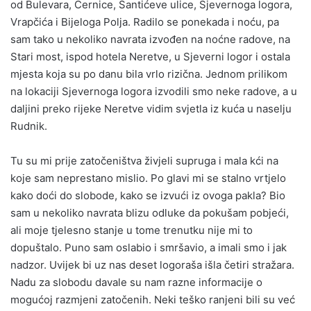
od Bulevara, Cernice, Šantićeve ulice, Sjevernoga logora,
Vrapčića i Bijeloga Polja. Radilo se ponekada i noću, pa
sam tako u nekoliko navrata izvođen na noćne radove, na
Stari most, ispod hotela Neretve, u Sjeverni logor i ostala
mjesta koja su po danu bila vrlo rizična. Jednom prilikom
na lokaciji Sjevernoga logora izvodili smo neke radove, a u
daljini preko rijeke Neretve vidim svjetla iz kuća u naselju
Rudnik.
Tu su mi prije zatočeništva živjeli supruga i mala kći na
koje sam neprestano mislio. Po glavi mi se stalno vrtjelo
kako doći do slobode, kako se izvući iz ovoga pakla? Bio
sam u nekoliko navrata blizu odluke da pokušam pobjeći,
ali moje tjelesno stanje u tome trenutku nije mi to
dopuštalo. Puno sam oslabio i smršavio, a imali smo i jak
nadzor. Uvijek bi uz nas deset logoraša išla četiri stražara.
Nadu za slobodu davale su nam razne informacije o
mogućoj razmjeni zatočenih. Neki teško ranjeni bili su već