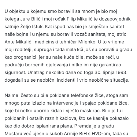
U objektu u kojemu smo boravili sa mnom je bio moj
kolega Jure Bilić i moj rođak Filip Mikulić te dozapovjednik
satnije Željo Ištuk. Kat ispod nas bio je smješten sanitet
naše bojne i u njemu su boravili vozač saniteta, moj stric
Ante Mikulić i medicinski tehničar Milenko. U to vrijeme
moji roditelji, supruga i tada mala kći još su boravili u gradu
kao prognanici, jer su naše kuće bile, može se reći, u
području borbenih djelovanja i nitko im nije garantirao
sigurnost. Unatrag nekoliko dana od toga 30. lipnja 1993.
događali su se neobični incidenti i vrlo neobične situacije.
Naime, često su bile pokidane telefonske žice, stoga sam
mnogo puta izlazio na intervencije i spajao pokidane žice,
koje bi netko uporno kidao i vješto maskirao. Bilo je tu i
pokidanih i ostalih raznih kablova, što se kasnije pokazalo
kao dio dobro isplanirana plana. Premda je u gradu
Mostaru već bjesnio sukob Armije BiH s HVO-om, tada su