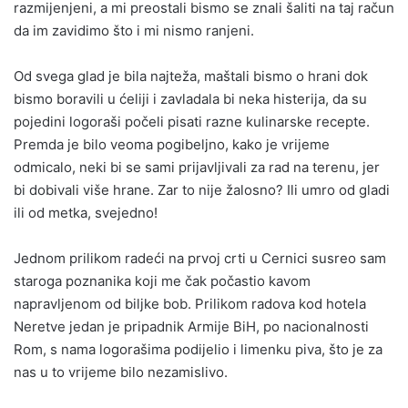
razmijenjeni, a mi preostali bismo se znali šaliti na taj račun
da im zavidimo što i mi nismo ranjeni.
Od svega glad je bila najteža, maštali bismo o hrani dok
bismo boravili u ćeliji i zavladala bi neka histerija, da su
pojedini logoraši počeli pisati razne kulinarske recepte.
Premda je bilo veoma pogibeljno, kako je vrijeme
odmicalo, neki bi se sami prijavljivali za rad na terenu, jer
bi dobivali više hrane. Zar to nije žalosno? Ili umro od gladi
ili od metka, svejedno!
Jednom prilikom radeći na prvoj crti u Cernici susreo sam
staroga poznanika koji me čak počastio kavom
napravljenom od biljke bob. Prilikom radova kod hotela
Neretve jedan je pripadnik Armije BiH, po nacionalnosti
Rom, s nama logorašima podijelio i limenku piva, što je za
nas u to vrijeme bilo nezamislivo.