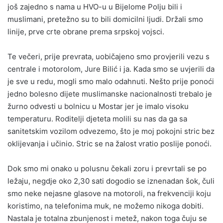
još zajedno s nama u HVO-u u Bijelome Polju bili i
muslimani, pretežno su to bili domicilni ljudi. Držali smo
linije, prve crte obrane prema srpskoj vojsci.
Te večeri, prije prevrata, uobičajeno smo provjerili vezu s
centrale i motorolom, Jure Bilić i ja. Kada smo se uvjerili da
je sve u redu, mogli smo malo odahnuti. Nešto prije ponoći
jedno bolesno dijete muslimanske nacionalnosti trebalo je
žurno odvesti u bolnicu u Mostar jer je imalo visoku
temperaturu. Roditelji djeteta molili su nas da ga sa
sanitetskim vozilom odvezemo, što je moj pokojni stric bez
oklijevanja i učinio. Stric se na žalost vratio poslije ponoći.
Dok smo mi onako u polusnu čekali zoru i prevrtali se po
ležaju, negdje oko 2,30 sati dogodio se iznenadan šok, čuli
smo neke nejasne glasove na motoroli, na frekvenciji koju
koristimo, na telefonima muk, ne možemo nikoga dobiti.
Nastala je totalna zbunjenost i metež, nakon toga čuju se