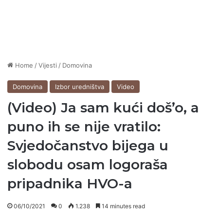
Home
/
Vijesti
/
Domovina
Domovina
Izbor uredništva
Video
(Video) Ja sam kući doš’o, a
puno ih se nije vratilo:
Svjedočanstvo bijega u
slobodu osam logoraša
pripadnika HVO-a
06/10/2021
0
1.238
14 minutes read