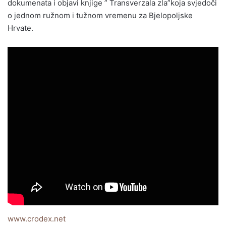
dokumenata i objavi knjige ” Transverzala zla”koja svjedoči
o jednom ružnom i tužnom vremenu za Bjelopoljske
Hrvate.
www.crodex.net