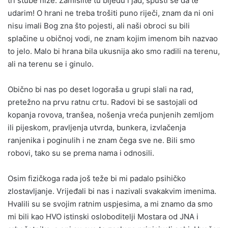
tri stube niže. Zamislite tu bijedu i jad, spusti se da te
udarim! O hrani ne treba trošiti puno riječi, znam da ni oni
nisu imali Bog zna što pojesti, ali naši obroci su bili
splačine u običnoj vodi, ne znam kojim imenom bih nazvao
to jelo. Malo bi hrana bila ukusnija ako smo radili na terenu,
ali na terenu se i ginulo.
Obično bi nas po deset logoraša u grupi slali na rad,
pretežno na prvu ratnu crtu. Radovi bi se sastojali od
kopanja rovova, tranšea, nošenja vreća punjenih zemljom
ili pijeskom, pravljenja utvrda, bunkera, izvlačenja
ranjenika i poginulih i ne znam čega sve ne. Bili smo
robovi, tako su se prema nama i odnosili.
Osim fizičkoga rada još teže bi mi padalo psihičko
zlostavljanje. Vrijeđali bi nas i nazivali svakakvim imenima.
Hvalili su se svojim ratnim uspjesima, a mi znamo da smo
mi bili kao HVO istinski osloboditelji Mostara od JNA i