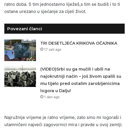
ratno doba. S tim jednostavno liježeš,s tim se budiš i to ti
ostane urezano u sjećanje za cijeli život.
Povezani članci
TRI DESETLJEĆA KRIKOVA OČAJNIKA
17 sati ago
(VIDEO)Srbi su ga mučili i ubili na
najokrutniji način – još živom spalili su
mu tijelo pred ostalim zarobljenicima
logora u Dalju!
1 dan ago
Najružnije vrijeme je ratno vrijeme, zato smo mi logoraši i
utamničeni najveći zagovornici mira i pravde u ovoj zemlji.