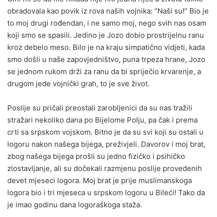
obradovala kao povik iz rova naših vojnika: “Naši su!” Bio je
to moj drugi rođendan, i ne samo moj, nego svih nas osam
koji smo se spasili. Jedino je Jozo dobio prostrijelnu ranu
kroz debelo meso. Bilo je na kraju simpatično vidjeti, kada
smo došli u naše zapovjedništvo, puna trpeza hrane, Jozo
se jednom rukom drži za ranu da bi spriječio krvarenje, a
drugom jede vojnički grah, to je sve život.
Poslije su pričali preostali zarobljenici da su nas tražili
stražari nekoliko dana po Bijelome Polju, pa čak i prema
crti sa srpskom vojskom. Bitno je da su svi koji su ostali u
logoru nakon našega bijega, preživjeli. Davorov i moj brat,
zbog našega bijega prošli su jedno fizičko i psihičko
zlostavljanje, ali su dočekali razmjenu poslije provedenih
devet mjeseci logora. Moj brat je prije muslimanskoga
logora bio i tri mjeseca u srpskom logoru u Bileći! Tako da
je imao godinu dana logoraškoga staža.