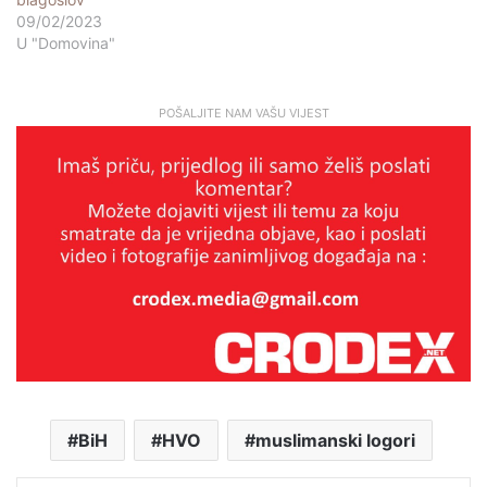
09/02/2023
U "Domovina"
POŠALJITE NAM VAŠU VIJEST
BiH
HVO
muslimanski logori