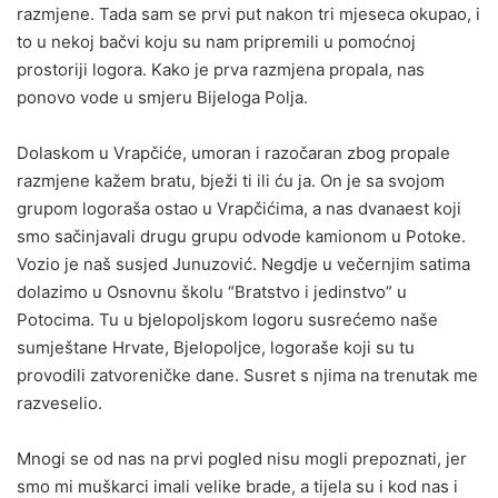
razmjene. Tada sam se prvi put nakon tri mjeseca okupao, i
to u nekoj bačvi koju su nam pripremili u pomoćnoj
prostoriji logora. Kako je prva razmjena propala, nas
ponovo vode u smjeru Bijeloga Polja.
Dolaskom u Vrapčiće, umoran i razočaran zbog propale
razmjene kažem bratu, bježi ti ili ću ja. On je sa svojom
grupom logoraša ostao u Vrapčićima, a nas dvanaest koji
smo sačinjavali drugu grupu odvode kamionom u Potoke.
Vozio je naš susjed Junuzović. Negdje u večernjim satima
dolazimo u Osnovnu školu “Bratstvo i jedinstvo” u
Potocima. Tu u bjelopoljskom logoru susrećemo naše
sumještane Hrvate, Bjelopoljce, logoraše koji su tu
provodili zatvoreničke dane. Susret s njima na trenutak me
razveselio.
Mnogi se od nas na prvi pogled nisu mogli prepoznati, jer
smo mi muškarci imali velike brade, a tijela su i kod nas i