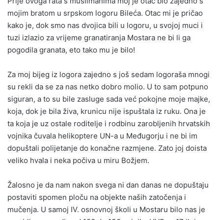
Prije ovoga rata s muslimanima moj je otac bio zajedno s
mojim bratom u srpskom logoru Bileća. Otac mi je pričao
kako je, dok smo nas dvojica bili u logoru, u svojoj muci i
tuzi izlazio za vrijeme granatiranja Mostara ne bi li ga
pogodila granata, eto tako mu je bilo!
Za moj bijeg iz logora zajedno s još sedam logoraša mnogi
su rekli da se za nas netko dobro molio. U to sam potpuno
siguran, a to su bile zasluge sada već pokojne moje majke,
koja, dok je bila živa, krunicu nije ispuštala iz ruku. Ona je
ta koja je uz ostale roditelje i rodbinu zarobljenih hrvatskih
vojnika čuvala helikoptere UN-a u Međugorju i ne bi im
dopuštali polijetanje do konačne razmjene. Zato joj doista
veliko hvala i neka počiva u miru Božjem.
Žalosno je da nam nakon svega ni dan danas ne dopuštaju
postaviti spomen ploču na objekte naših zatočenja i
mučenja. U samoj IV. osnovnoj školi u Mostaru bilo nas je