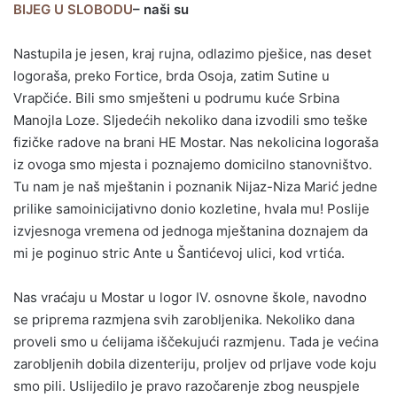
BIJEG U SLOBODU
– naši su
Nastupila je jesen, kraj rujna, odlazimo pješice, nas deset
logoraša, preko Fortice, brda Osoja, zatim Sutine u
Vrapčiće. Bili smo smješteni u podrumu kuće Srbina
Manojla Loze. Sljedećih nekoliko dana izvodili smo teške
fizičke radove na brani HE Mostar. Nas nekolicina logoraša
iz ovoga smo mjesta i poznajemo domicilno stanovništvo.
Tu nam je naš mještanin i poznanik Nijaz-Niza Marić jedne
prilike samoinicijativno donio kozletine, hvala mu! Poslije
izvjesnoga vremena od jednoga mještanina doznajem da
mi je poginuo stric Ante u Šantićevoj ulici, kod vrtića.
Nas vraćaju u Mostar u logor IV. osnovne škole, navodno
se priprema razmjena svih zarobljenika. Nekoliko dana
proveli smo u ćelijama iščekujući razmjenu. Tada je većina
zarobljenih dobila dizenteriju, proljev od prljave vode koju
smo pili. Uslijedilo je pravo razočarenje zbog neuspjele