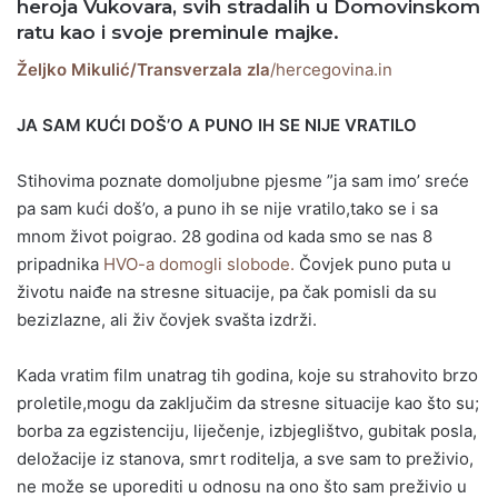
heroja Vukovara, svih stradalih u Domovinskom
ratu kao i svoje preminule majke.
Željko Mikulić/Transverzala zla
/hercegovina.in
JA SAM KUĆI DOŠ’O A PUNO IH SE NIJE VRATILO
Stihovima poznate domoljubne pjesme ”ja sam imo’ sreće
pa sam kući doš’o, a puno ih se nije vratilo,tako se i sa
mnom život poigrao. 28 godina od kada smo se nas 8
pripadnika
HVO-a domogli slobode.
Čovjek puno puta u
životu naiđe na stresne situacije, pa čak pomisli da su
bezizlazne, ali živ čovjek svašta izdrži.
Kada vratim film unatrag tih godina, koje su strahovito brzo
proletile,mogu da zaključim da stresne situacije kao što su;
borba za egzistenciju, liječenje, izbjeglištvo, gubitak posla,
deložacije iz stanova, smrt roditelja, a sve sam to preživio,
ne može se uporediti u odnosu na ono što sam preživio u