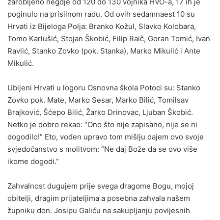
zarobljeno negdje od 120 do 130 vojnika HVO-a, 17 ih je
poginulo na prisilnom radu. Od ovih sedamnaest 10 su
Hrvati iz Bijeloga Polja: Branko Kožul, Slavko Kolobara,
Tomo Karlušić, Stojan Škobić, Filip Raič, Goran Tomić, Ivan
Ravlić, Stanko Zovko (pok. Stanka), Marko Mikulić i Ante
Mikulić.
Ubijeni Hrvati u logoru Osnovna škola Potoci su: Stanko
Zovko pok. Mate, Marko Sesar, Marko Bilić, Tomilsav
Brajković, Šćepo Bilić, Žarko Drinovac, Ljuban Škobić.
Netko je dobro rekao: “Ono što nije zapisano, nije se ni
dogodilo!” Eto, vođen upravo tom mišlju dajem ovo svoje
svjedočanstvo s molitvom: “Ne daj Bože da se ovo više
ikome dogodi.”
Zahvalnost dugujem prije svega dragome Bogu, mojoj
obitelji, dragim prijateljima a posebna zahvala našem
župniku don. Josipu Galiću na sakupljanju povijesnih