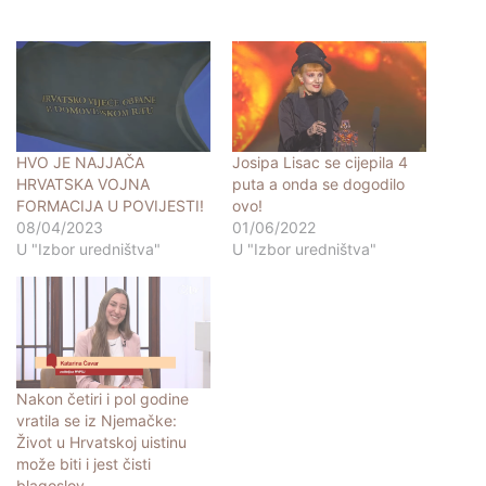
HVO JE NAJJAČA
Josipa Lisac se cijepila 4
HRVATSKA VOJNA
puta a onda se dogodilo
FORMACIJA U POVIJESTI!
ovo!
08/04/2023
01/06/2022
U "Izbor uredništva"
U "Izbor uredništva"
Nakon četiri i pol godine
vratila se iz Njemačke:
Život u Hrvatskoj uistinu
može biti i jest čisti
blagoslov