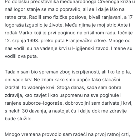
Po dolasku predstavnika međunarodnoga Crvenoga križa u
naš logor stanje se malo popravilo, ali se i dalje išlo na
ratne crte. Radili smo fizičke poslove, bivali ranjavani, a 17
logoraša izgubilo je živote. Među njima je moj stric Ante i
rođak Marko koji je prvi poginuo na prisilnom radu, točnije
12. srpnja 1993. preko puta Franjevačke crkve. Mnoge od
nas vodili su na vađenje krvi u Higijenski zavod. I mene su
vodili dva puta.
Tada nisam bio spreman zbog iscrpljenosti, ali tko te pita,
oni vade krv. Ne znam kako smo uopće tako slabašni
izdržali to vađenje krvi. Stoga danas, kada sam dobra
zdravlja, kao zavjet i kao uspomenu na sve poginule i
ranjene suborce-logoraše, dobrovoljni sam darivatelj krvi,
s nekih 30 davanja, a nastojat ću i dalje dok me zdravlje
bude služilo.
Mnogo vremena provodio sam radeći na prvoj ratnoj crti,