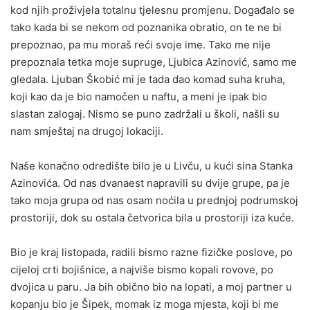
kod njih proživjela totalnu tjelesnu promjenu. Događalo se
tako kada bi se nekom od poznanika obratio, on te ne bi
prepoznao, pa mu moraš reći svoje ime. Tako me nije
prepoznala tetka moje supruge, Ljubica Azinović, samo me
gledala. Ljuban Škobić mi je tada dao komad suha kruha,
koji kao da je bio namočen u naftu, a meni je ipak bio
slastan zalogaj. Nismo se puno zadržali u školi, našli su
nam smještaj na drugoj lokaciji.
Naše konačno odredište bilo je u Livču, u kući sina Stanka
Azinovića. Od nas dvanaest napravili su dvije grupe, pa je
tako moja grupa od nas osam noćila u prednjoj podrumskoj
prostoriji, dok su ostala četvorica bila u prostoriji iza kuće.
Bio je kraj listopada, radili bismo razne fizičke poslove, po
cijeloj crti bojišnice, a najviše bismo kopali rovove, po
dvojica u paru. Ja bih obično bio na lopati, a moj partner u
kopanju bio je Šipek, momak iz moga mjesta, koji bi me