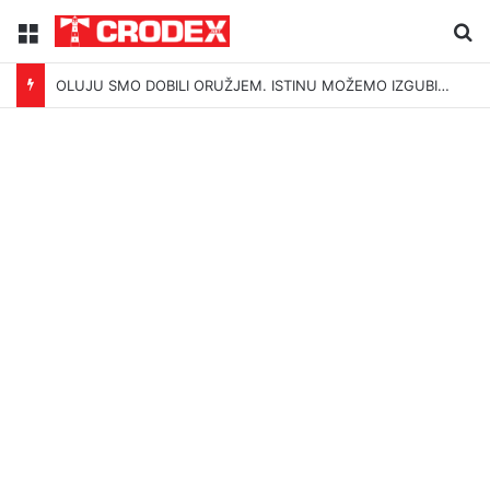
Menu
Tr
OLUJU SMO DOBILI ORUŽJEM. ISTINU MOŽEMO IZGUBITI ŠUTNJOM.