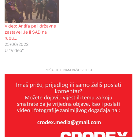
Video: Antifa pali državne
zastave! Je li SAD na
rubu…
25/06/2022
U "Video"
POŠALJITE NAM VAŠU VIJEST