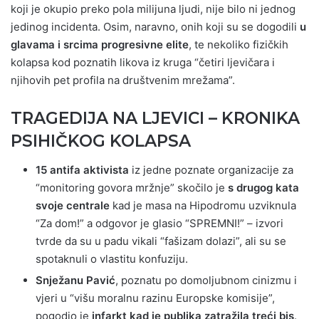
koji je okupio preko pola milijuna ljudi, nije bilo ni jednog
jedinog incidenta. Osim, naravno, onih koji su se dogodili
u
glavama i srcima progresivne elite
, te nekoliko fizičkih
kolapsa kod poznatih likova iz kruga “četiri ljevičara i
njihovih pet profila na društvenim mrežama”.
TRAGEDIJA NA LJEVICI – KRONIKA
PSIHIČKOG KOLAPSA
15 antifa aktivista
iz jedne poznate organizacije za
“monitoring govora mržnje” skočilo je
s drugog kata
svoje centrale
kad je masa na Hipodromu uzviknula
“Za dom!” a odgovor je glasio “SPREMNI!” – izvori
tvrde da su u padu vikali “fašizam dolazi”, ali su se
spotaknuli o vlastitu konfuziju.
Snježanu Pavić
, poznatu po domoljubnom cinizmu i
vjeri u “višu moralnu razinu Europske komisije”,
pogodio je
infarkt kad je publika zatražila treći bis
.