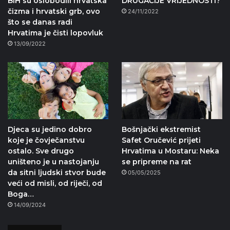
BiH su oslobodili hrvatska
DRUGAČIJE VRIJEDNOSTI?
čizma i hrvatski grb, ovo
24/11/2022
što se danas radi
Hrvatima je čisti lopovluk
13/09/2022
Djeca su jedino dobro
Bošnjački ekstremist
koje je čovječanstvu
Safet Oručević prijeti
ostalo. Sve drugo
Hrvatima u Mostaru: Neka
uništeno je u nastojanju
se pripreme na rat
da sitni ljudski stvor bude
05/05/2025
veći od misli, od riječi, od
Boga…
14/09/2024