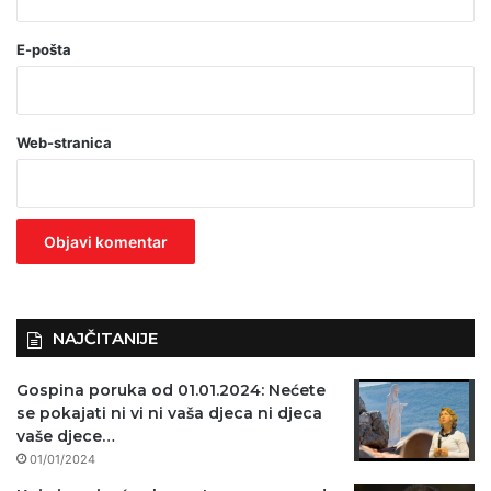
(
o
E-pošta
b
a
Web-stranica
v
e
z
n
o
)
NAJČITANIJE
Gospina poruka od 01.01.2024: Nećete
se pokajati ni vi ni vaša djeca ni djeca
vaše djece…
01/01/2024