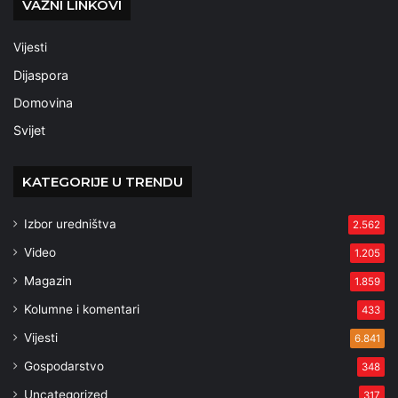
VAŽNI LINKOVI
Vijesti
Dijaspora
Domovina
Svijet
KATEGORIJE U TRENDU
Izbor uredništva
2.562
Video
1.205
Magazin
1.859
Kolumne i komentari
433
Vijesti
6.841
Gospodarstvo
348
Uncategorized
317