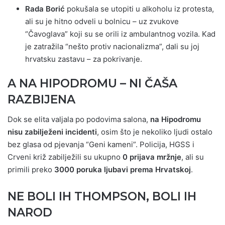
Rada Borić
pokušala se utopiti u alkoholu iz protesta,
ali su je hitno odveli u bolnicu – uz zvukove
“Čavoglava” koji su se orili iz ambulantnog vozila. Kad
je zatražila “nešto protiv nacionalizma”, dali su joj
hrvatsku zastavu – za pokrivanje.
A NA HIPODROMU – NI ČAŠA
RAZBIJENA
Dok se elita valjala po podovima salona,
na Hipodromu
nisu zabilježeni incidenti
, osim što je nekoliko ljudi ostalo
bez glasa od pjevanja “Geni kameni”. Policija, HGSS i
Crveni križ zabilježili su ukupno
0 prijava mržnje
, ali su
primili preko
3000 poruka ljubavi prema Hrvatskoj
.
NE BOLI IH THOMPSON, BOLI IH
NAROD