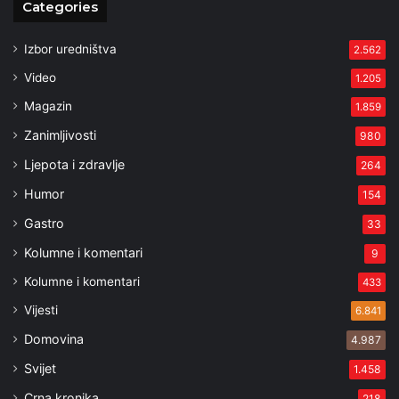
Categories
Izbor uredništva
2.562
Video
1.205
Magazin
1.859
Zanimljivosti
980
Ljepota i zdravlje
264
Humor
154
Gastro
33
Kolumne i komentari
9
Kolumne i komentari
433
Vijesti
6.841
Domovina
4.987
Svijet
1.458
Crna kronika
218