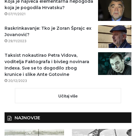
Koja je najveća elementarna nepogoda
koja je pogodila Hrvatsku?
07/11/2021
Raskrinkavanje: Tko je Zoran Šprajc ex
Jovanović?
29/11/2023
Taksist nokautirao Petra Vidova,
voditelja Faktografa i bivšeg novinara
Indexa. Sve se to dogodilo zbog
krunice i slike Ante Gotovine
20/12/2023
Učitaj više
NAJNOVIJE