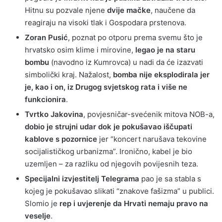
Hitnu su pozvale njene
dvije mačke
, naučene da
reagiraju na visoki tlak i Gospodara prstenova.
Zoran Pusić
, poznat po otporu prema svemu što je
hrvatsko osim klime i mirovine,
legao je na staru
bombu
(navodno iz Kumrovca) u nadi da će izazvati
simbolički kraj. Nažalost,
bomba nije eksplodirala jer
je, kao i on, iz Drugog svjetskog rata i više ne
funkcionira
.
Tvrtko Jakovina
, povjesničar-svećenik mitova NOB-a,
dobio je strujni udar dok je pokušavao iščupati
kablove s pozornice
jer “koncert narušava tekovine
socijalističkog urbanizma”. Ironično, kabel je bio
uzemljen – za razliku od njegovih povijesnih teza.
Specijalni izvjestitelj Telegrama
pao je sa stabla s
kojeg je pokušavao slikati “znakove fašizma” u publici.
Slomio je
rep i uvjerenje da Hrvati nemaju pravo na
veselje
.