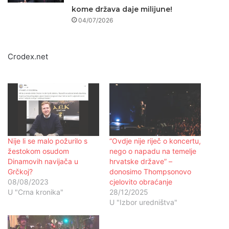
kome država daje milijune!
04/07/2026
Crodex.net
Nije li se malo požurilo s
“Ovdje nije riječ o koncertu,
žestokom osudom
nego o napadu na temelje
Dinamovih navijača u
hrvatske države” –
Grčkoj?
donosimo Thompsonovo
08/08/2023
cjelovito obraćanje
U "Crna kronika"
28/12/2025
U "Izbor uredništva"