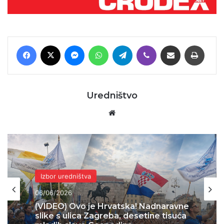
Facebook
X
Messenger
WhatsApp
Telegram
Viber
Podijeli putem E-maila
Printaj
Uredništvo
Website
Domovina
04/06/2026
Skok 2 – operacija koja je spasila
Bihać – 1995.