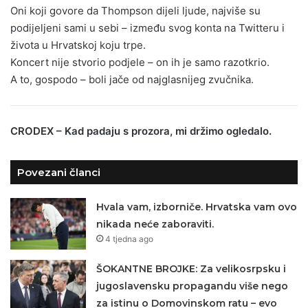
Oni koji govore da Thompson dijeli ljude, najviše su
podijeljeni sami u sebi – između svog konta na Twitteru i
života u Hrvatskoj koju trpe.
Koncert nije stvorio podjele – on ih je samo razotkrio.
A to, gospodo – boli jače od najglasnijeg zvučnika.
CRODEX – Kad padaju s prozora, mi držimo ogledalo.
Povezani članci
Hvala vam, izborniče. Hrvatska vam ovo
nikada neće zaboraviti.
4 tjedna ago
ŠOKANTNE BROJKE: Za velikosrpsku i
jugoslavensku propagandu više nego
za istinu o Domovinskom ratu – evo