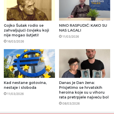
Gojko Šušak rodio se
NINO RASPUDIĆ: KAKO SU
zahvaljujući čovjeku koji
NAS LAGALI
nije mogao šutjeti!
11/03/2026
16/03/2026
Kad nestane gotovina,
Danas je Dan žena:
nestaje i sloboda
Prisjetimo se hrvatskih
heroina koje su u vihoru
11/03/2026
rata pretrpjele najveću bol
08/03/2026