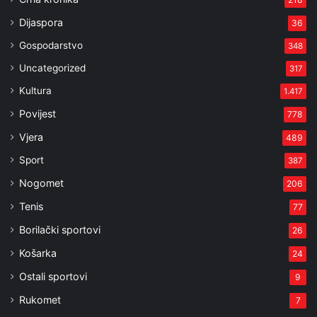
Dijaspora
36
Gospodarstvo
348
Uncategorized
317
Kultura
1.417
Povijest
778
Vjera
489
Sport
387
Nogomet
206
Tenis
77
Borilački sportovi
26
Košarka
24
Ostali sportovi
9
Rukomet
7