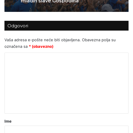
Odgovori
Vaša adresa e-pošte neće biti objavljena.
Obavezna polja su
označena sa
* (obavezno)
K
o
m
e
n
t
a
r
Ime
*