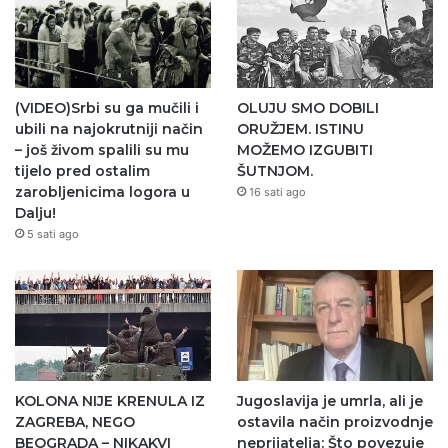
(VIDEO)Srbi su ga mučili i
OLUJU SMO DOBILI
ubili na najokrutniji način
ORUŽJEM. ISTINU
– još živom spalili su mu
MOŽEMO IZGUBITI
tijelo pred ostalim
ŠUTNJOM.
zarobljenicima logora u
16 sati ago
Dalju!
5 sati ago
KOLONA NIJE KRENULA IZ
Jugoslavija je umrla, ali je
ZAGREBA, NEGO
ostavila način proizvodnje
BEOGRADA – NIKAKVI
neprijatelja: Što povezuje