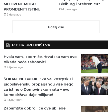
MITOVI NE MOGU
Bleiburg i Srebrenicu?
PROMIJENITI ISTINU
4 dana ago
2 dana ago
Učitaj više
IZBOR UREDNIŠTVA
Hvala vam, izborniče. Hrvatska vam ovo
nikada neće zaboraviti.
4 tjedna ago
ŠOKANTNE BROJKE: Za velikosrpsku i
jugoslavensku propagandu više nego
za istinu o Domovinskom ratu – evo
kome država daje milijune!
04/07/2026
Zapamtite dobro lice ove ubijene