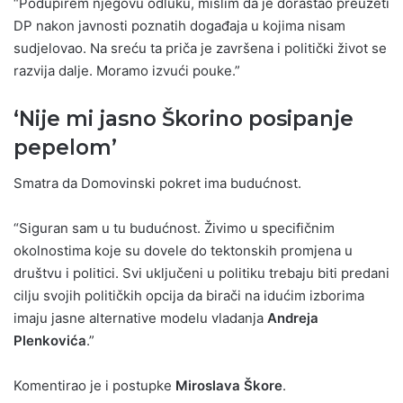
“Podupirem njegovu odluku, mislim da je dorastao preuzeti
DP nakon javnosti poznatih događaja u kojima nisam
sudjelovao. Na sreću ta priča je završena i politički život se
razvija dalje. Moramo izvući pouke.”
‘Nije mi jasno Škorino posipanje
pepelom’
Smatra da Domovinski pokret ima budućnost.
“Siguran sam u tu budućnost. Živimo u specifičnim
okolnostima koje su dovele do tektonskih promjena u
društvu i politici. Svi uključeni u politiku trebaju biti predani
cilju svojih političkih opcija da birači na idućim izborima
imaju jasne alternative modelu vladanja
Andreja
Plenkovića
.”
Komentirao je i postupke
Miroslava Škore
.