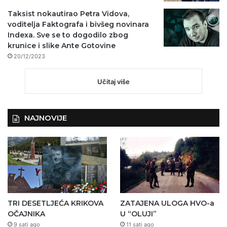
Taksist nokautirao Petra Vidova,
voditelja Faktografa i bivšeg novinara
Indexa. Sve se to dogodilo zbog
krunice i slike Ante Gotovine
20/12/2023
Učitaj više
NAJNOVIJE
TRI DESETLJEĆA KRIKOVA
ZATAJENA ULOGA HVO-a
OČAJNIKA
U “OLUJI”
9 sati ago
11 sati ago