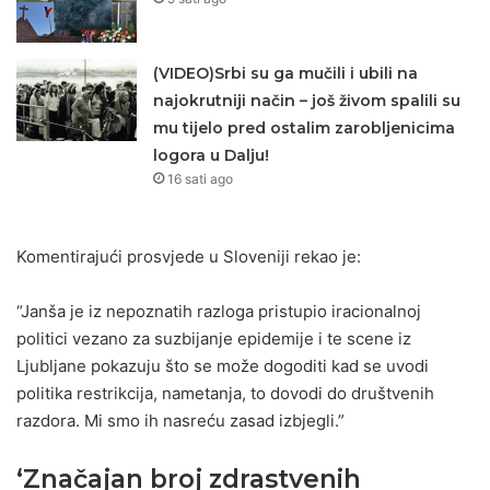
(VIDEO)Srbi su ga mučili i ubili na
najokrutniji način – još živom spalili su
mu tijelo pred ostalim zarobljenicima
logora u Dalju!
16 sati ago
Komentirajući prosvjede u Sloveniji rekao je:
“Janša je iz nepoznatih razloga pristupio iracionalnoj
politici vezano za suzbijanje epidemije i te scene iz
Ljubljane pokazuju što se može dogoditi kad se uvodi
politika restrikcija, nametanja, to dovodi do društvenih
razdora. Mi smo ih nasreću zasad izbjegli.”
‘Značajan broj zdrastvenih