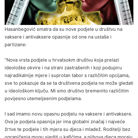
Hasanbegović smatra da su nove podjele u društvu na
vaksere i antivaksere opasnije od one na ustaše i
partizane:
“Nova vrsta podjele u hrvatsokm društvu koja prelazi
ideološke okvire i na strani zastrašenih i koji podupiru
najradikalnije mjere i suprotan tabor s različitim opcijama,
sve to pokazuje da se ta društvena podjela ne može gledati
u ideološkom ključu. Mi smo društvo bremenito različitim
povijesno utemeljeenim podjelama.
I sad imamo novu opasnu podjelu na vaksere i antivaksere.
Ova je podjela opasnija jer ima globalni značaj i najveće
žrtve te podjele i tih mjera su djeca i mladež. Roditelji bez
ograničenja mogu sjediti u kafićima, a njihova djeca moraju