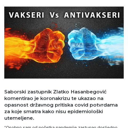
Saborski zastupnik Zlatko Hasanbegović
komentirao je koronakrizu te ukazao na
opasnost državnog pritiska covid potvrdama
za koje smatra kako nisu epidemiološki
utemeljene.
“Osobno sam od početka pandemije zastupao dosljedno