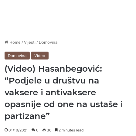
Home
/
Vijesti
/
Domovina
Domovina
Video
(Video) Hasanbegović:
“Podjele u društvu na
vaksere i antivaksere
opasnije od one na ustaše i
partizane”
01/10/2021
0
36
2 minutes read