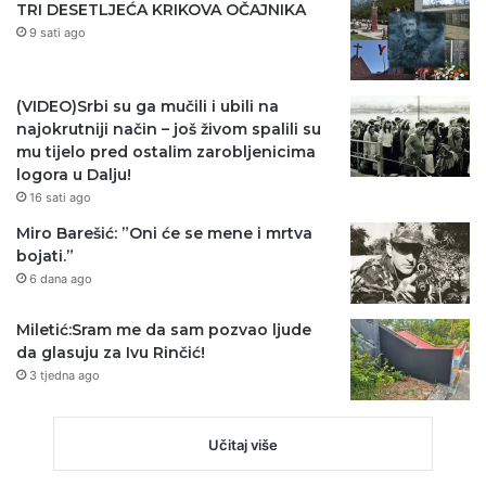
TRI DESETLJEĆA KRIKOVA OČAJNIKA
9 sati ago
(VIDEO)Srbi su ga mučili i ubili na
najokrutniji način – još živom spalili su
mu tijelo pred ostalim zarobljenicima
logora u Dalju!
16 sati ago
Miro Barešić: ”Oni će se mene i mrtva
bojati.”
6 dana ago
Miletić:Sram me da sam pozvao ljude
da glasuju za Ivu Rinčić!
3 tjedna ago
Učitaj više