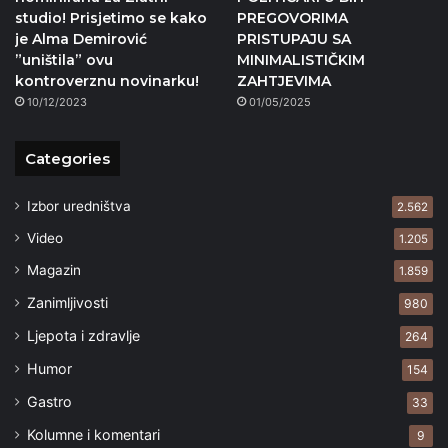
studio! Prisjetimo se kako
PREGOVORIMA
je Alma Demirović
PRISTUPAJU SA
”uništila” ovu
MINIMALISTIČKIM
kontroverznu novinarku!
ZAHTJEVIMA
10/12/2023
01/05/2025
Categories
Izbor uredništva
2.562
Video
1.205
Magazin
1.859
Zanimljivosti
980
Ljepota i zdravlje
264
Humor
154
Gastro
33
Kolumne i komentari
9