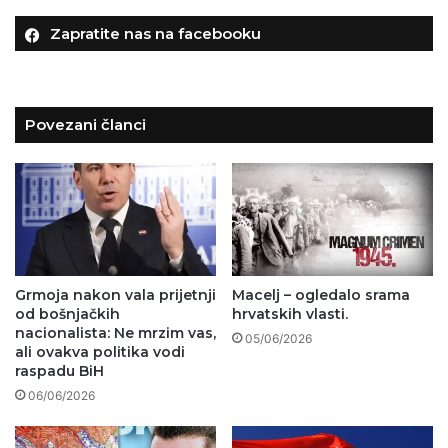
Zapratite nas na facebooku
Povezani članci
Grmoja nakon vala prijetnji
Macelj – ogledalo srama
od bošnjačkih
hrvatskih vlasti.
nacionalista: Ne mrzim vas,
05/06/2026
ali ovakva politika vodi
raspadu BiH
06/06/2026