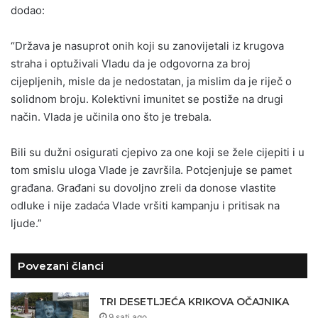
dodao:
“Država je nasuprot onih koji su zanovijetali iz krugova
straha i optuživali Vladu da je odgovorna za broj
cijepljenih, misle da je nedostatan, ja mislim da je riječ o
solidnom broju. Kolektivni imunitet se postiže na drugi
način. Vlada je učinila ono što je trebala.
Bili su dužni osigurati cjepivo za one koji se žele cijepiti i u
tom smislu uloga Vlade je završila. Potcjenjuje se pamet
građana. Građani su dovoljno zreli da donose vlastite
odluke i nije zadaća Vlade vršiti kampanju i pritisak na
ljude.”
Povezani članci
TRI DESETLJEĆA KRIKOVA OČAJNIKA
9 sati ago