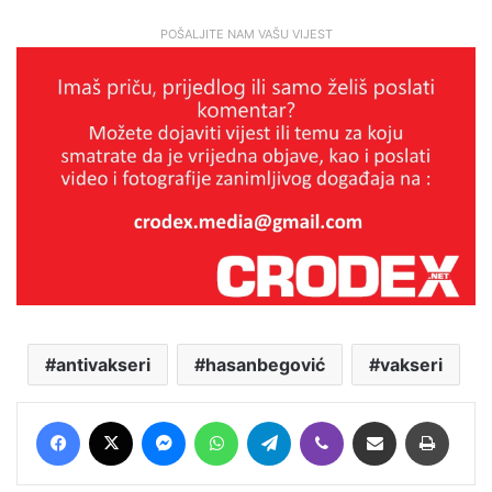
POŠALJITE NAM VAŠU VIJEST
antivakseri
hasanbegović
vakseri
Facebook
X
Messenger
WhatsApp
Telegram
Viber
Podijeli putem E-maila
Printaj