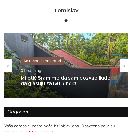
Tomislav
Website
Kolumne i komentari
06/07/2026
Za Sedlarov ‘Vukovar’ nula, a ‘Svadbi’
stotine tisuća eura?
Odgovori
Vaša adresa e-pošte neće biti objavljena.
Obavezna polja su