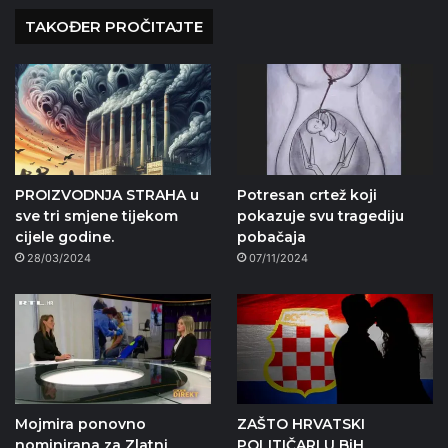
TAKOĐER PROČITAJTE
PROIZVODNJA STRAHA u
Potresan crtež koji
sve tri smjene tijekom
pokazuje svu tragediju
cijele godine.
pobačaja
28/03/2024
07/11/2024
Mojmira ponovno
ZAŠTO HRVATSKI
nominirana za Zlatni
POLITIČARI U BiH