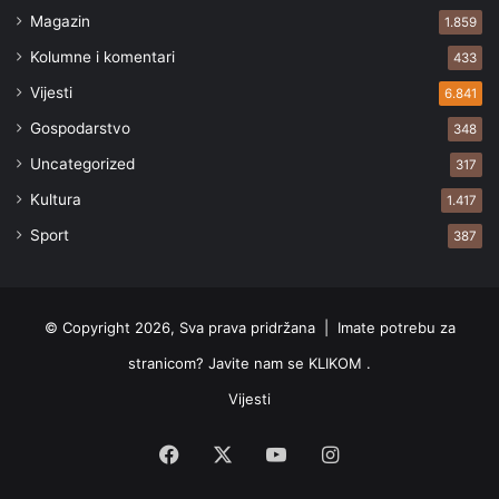
Magazin
1.859
Kolumne i komentari
433
Vijesti
6.841
Gospodarstvo
348
Uncategorized
317
Kultura
1.417
Sport
387
© Copyright 2026, Sva prava pridržana |
Imate potrebu za
stranicom? Javite nam se KLIKOM .
Vijesti
Facebook
X
YouTube
Instagram