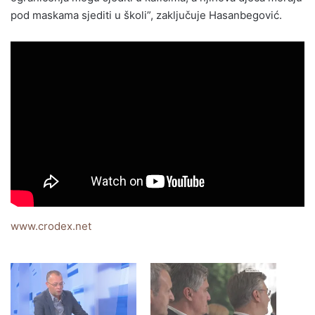
pod maskama sjediti u školi”, zaključuje Hasanbegović.
www.crodex.net