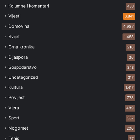
Kolumne i komentari
433
Vijesti
6.841
Domovina
4.987
Svijet
1.458
Crna kronika
218
Dijaspora
36
Gospodarstvo
348
Uncategorized
317
Kultura
1.417
Povijest
778
Vjera
489
Sport
387
Nogomet
206
Tenis
77