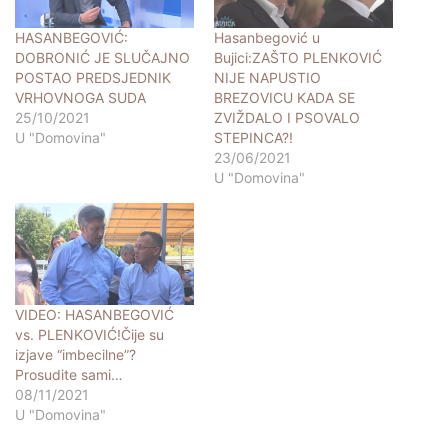
HASANBEGOVIĆ:
Hasanbegović u
DOBRONIĆ JE SLUČAJNO
Bujici:ZAŠTO PLENKOVIĆ
POSTAO PREDSJEDNIK
NIJE NAPUSTIO
VRHOVNOGA SUDA
BREZOVICU KADA SE
25/10/2021
ZVIŽDALO I PSOVALO
U "Domovina"
STEPINCA?!
23/06/2021
U "Domovina"
VIDEO: HASANBEGOVIĆ
vs. PLENKOVIĆ!Čije su
izjave “imbecilne”?
Prosudite sami…
08/11/2021
U "Domovina"