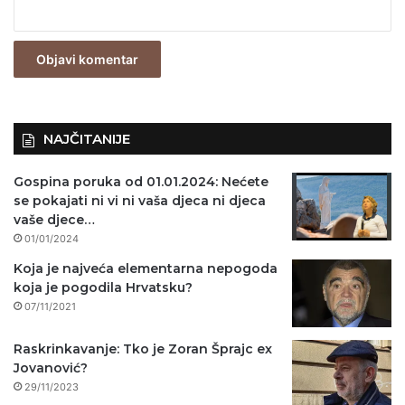
e
z
n
o
)
NAJČITANIJE
Gospina poruka od 01.01.2024: Nećete
se pokajati ni vi ni vaša djeca ni djeca
vaše djece…
01/01/2024
Koja je najveća elementarna nepogoda
koja je pogodila Hrvatsku?
07/11/2021
Raskrinkavanje: Tko je Zoran Šprajc ex
Jovanović?
29/11/2023