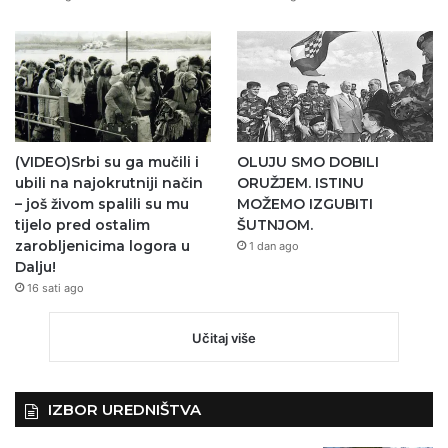
(VIDEO)Srbi su ga mučili i
OLUJU SMO DOBILI
ubili na najokrutniji način
ORUŽJEM. ISTINU
– još živom spalili su mu
MOŽEMO IZGUBITI
tijelo pred ostalim
ŠUTNJOM.
zarobljenicima logora u
1 dan ago
Dalju!
16 sati ago
Učitaj više
IZBOR UREDNIŠTVA