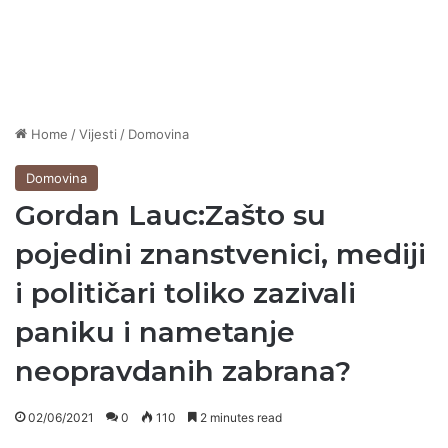
Home
/
Vijesti
/
Domovina
Domovina
Gordan Lauc:Zašto su
pojedini znanstvenici, mediji
i političari toliko zazivali
paniku i nametanje
neopravdanih zabrana?
02/06/2021
0
110
2 minutes read