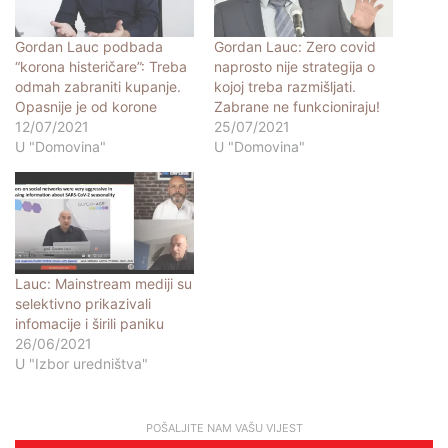
Gordan Lauc podbada
Gordan Lauc: Zero covid
“korona histeričare”: Treba
naprosto nije strategija o
odmah zabraniti kupanje.
kojoj treba razmišljati.
Opasnije je od korone
Zabrane ne funkcioniraju!
12/07/2021
25/07/2021
U "Domovina"
U "Domovina"
Lauc: Mainstream mediji su
selektivno prikazivali
infomacije i širili paniku
26/06/2021
U "Izbor uredništva"
POŠALJITE NAM VAŠU VIJEST