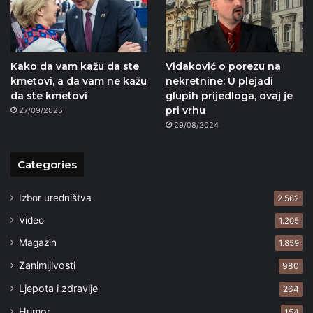
Kako da vam kažu da ste
Vidaković o porezu na
kmetovi, a da vam ne kažu
nekretnine: U plejadi
da ste kmetovi
glupih prijedloga, ovaj je
pri vrhu
27/09/2025
29/08/2024
Categories
Izbor uredništva
2.562
Video
1.205
Magazin
1.859
Zanimljivosti
980
Ljepota i zdravlje
264
Humor
154