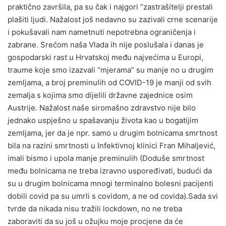
praktično završila, pa su čak i najgori ”zastrašitelji prestali
plašiti ljudi. Nažalost još nedavno su zazivali crne scenarije
i pokušavali nam nametnuti nepotrebna ograničenja i
zabrane. Srećom naša Vlada ih nije poslušala i danas je
gospodarski rast u Hrvatskoj među najvećima u Europi,
traume koje smo izazvali “mjerama” su manje no u drugim
zemljama, a broj preminulih od COVID-19 je manji od svih
zemalja s kojima smo dijelili državne zajednice osim
Austrije. Nažalost naše siromašno zdravstvo nije bilo
jednako uspješno u spašavanju života kao u bogatijim
zemljama, jer da je npr. samo u drugim bolnicama smrtnost
bila na razini smrtnosti u Infektivnoj klinici Fran Mihaljević,
imali bismo i upola manje preminulih (Doduše smrtnost
među bolnicama ne treba izravno uspoređivati, budući da
su u drugim bolnicama mnogi terminalno bolesni pacijenti
dobili covid pa su umrli s covidom, a ne od covida).Sada svi
tvrde da nikada nisu tražili lockdown, no ne treba
zaboraviti da su još u ožujku moje procjene da će