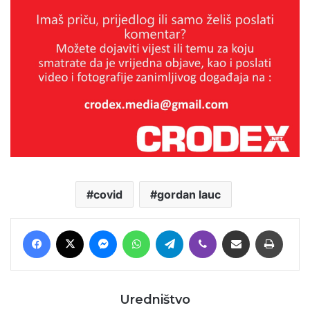
covid
gordan lauc
Facebook
X
Messenger
WhatsApp
Telegram
Viber
Podijeli putem E-maila
Printaj
Uredništvo