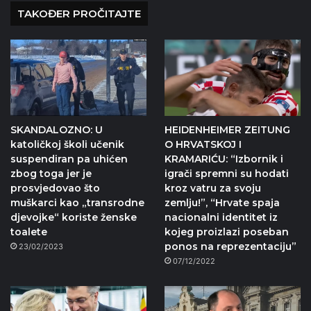
TAKOĐER PROČITAJTE
SKANDALOZNO: U
HEIDENHEIMER ZEITUNG
katoličkoj školi učenik
O HRVATSKOJ I
suspendiran pa uhićen
KRAMARIĆU: “Izbornik i
zbog toga jer je
igrači spremni su hodati
prosvjedovao što
kroz vatru za svoju
muškarci kao „transrodne
zemlju!”, “Hrvate spaja
djevojke“ koriste ženske
nacionalni identitet iz
toalete
kojeg proizlazi poseban
ponos na reprezentaciju”
23/02/2023
07/12/2022