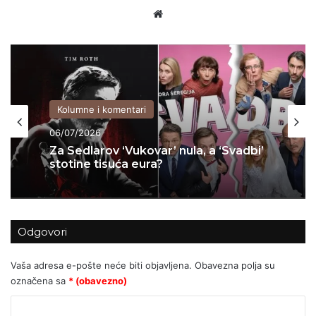
Website
Kolumne i komentari
06/07/2026
Za Sedlarov ‘Vukovar’ nula, a ‘Svadbi’
stotine tisuća eura?
Odgovori
Vaša adresa e-pošte neće biti objavljena.
Obavezna polja su
označena sa
* (obavezno)
K