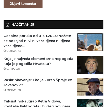
n
o
)
NAJČITANIJE
Gospina poruka od 01.01.2024: Nećete
se pokajati ni vi ni vaša djeca ni djeca
vaše djece…
01/01/2024
Koja je najveća elementarna nepogoda
koja je pogodila Hrvatsku?
07/11/2021
Raskrinkavanje: Tko je Zoran Šprajc ex
Jovanović?
29/11/2023
Taksist nokautirao Petra Vidova,
voditelja Faktografa i bivšeg novinara