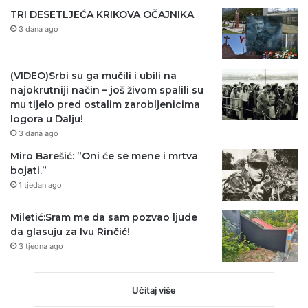
TRI DESETLJEĆA KRIKOVA OČAJNIKA
3 dana ago
(VIDEO)Srbi su ga mučili i ubili na
najokrutniji način – još živom spalili su
mu tijelo pred ostalim zarobljenicima
logora u Dalju!
3 dana ago
Miro Barešić: ”Oni će se mene i mrtva
bojati.”
1 tjedan ago
Miletić:Sram me da sam pozvao ljude
da glasuju za Ivu Rinčić!
3 tjedna ago
Učitaj više