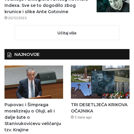
Indexa. Sve se to dogodilo zbog
krunice i slike Ante Gotovine
20/12/2023
Učitaj više
NAJNOVIJE
Pupovac i Šimpraga
TRI DESETLJEĆA KRIKOVA
moraliziraju o Oluji, ali i
OČAJNIKA
dalje šute o
3 dana ago
Stanivukovićevu veličanju
tzv. Krajine