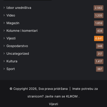
Izbor uredništva
2.562
Video
1.205
Magazin
1.859
Kolumne i komentari
434
Vijesti
6.841
Gospodarstvo
348
Uncategorized
317
Kultura
1.417
Sport
387
© Copyright 2026, Sva prava pridržana |
Imate potrebu za
stranicom? Javite nam se KLIKOM .
Vijesti