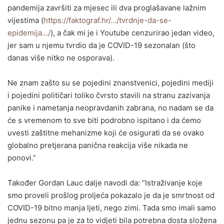
pandemija završiti za mjesec ili dva proglašavane lažnim
vijestima (
https://faktograf.hr/…/tvrdnje-da-se-
epidemija…/
), a čak mi je i Youtube cenzurirao jedan video,
jer sam u njemu tvrdio da je COVID-19 sezonalan (što
danas više nitko ne osporava).
Ne znam zašto su se pojedini znanstvenici, pojedini mediji
i pojedini političari toliko čvrsto stavili na stranu zazivanja
panike i nametanja neopravdanih zabrana, no nadam se da
će s vremenom to sve biti podrobno ispitano i da ćemo
uvesti zaštitne mehanizme koji će osigurati da se ovako
globalno pretjerana panična reakcija više nikada ne
ponovi.”
Također Gordan Lauc dalje navodi da: ”Istraživanje koje
smo proveli prošlog proljeća pokazalo je da je smrtnost od
COVID-19 bitno manja ljeti, nego zimi. Tada smo imali samo
jednu sezonu pa je za to vidjeti bila potrebna dosta složena