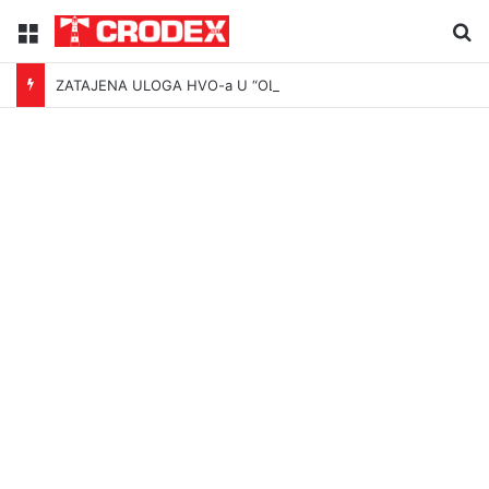
Menu
Tr
ZATAJENA ULOGA HVO-a U “OLUJI”