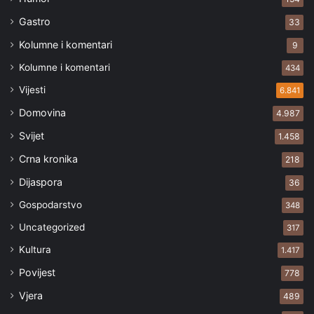
Gastro
33
Kolumne i komentari
9
Kolumne i komentari
434
Vijesti
6.841
Domovina
4.987
Svijet
1.458
Crna kronika
218
Dijaspora
36
Gospodarstvo
348
Uncategorized
317
Kultura
1.417
Povijest
778
Vjera
489