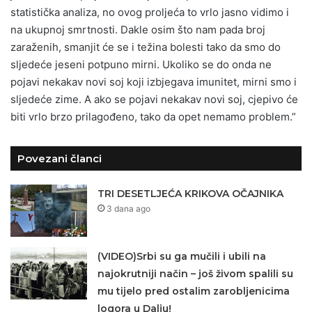
statistička analiza, no ovog proljeća to vrlo jasno vidimo i
na ukupnoj smrtnosti. Dakle osim što nam pada broj
zaraženih, smanjit će se i težina bolesti tako da smo do
sljedeće jeseni potpuno mirni. Ukoliko se do onda ne
pojavi nekakav novi soj koji izbjegava imunitet, mirni smo i
sljedeće zime. A ako se pojavi nekakav novi soj, cjepivo će
biti vrlo brzo prilagođeno, tako da opet nemamo problem.”
Povezani članci
TRI DESETLJEĆA KRIKOVA OČAJNIKA
3 dana ago
(VIDEO)Srbi su ga mučili i ubili na
najokrutniji način – još živom spalili su
mu tijelo pred ostalim zarobljenicima
logora u Dalju!