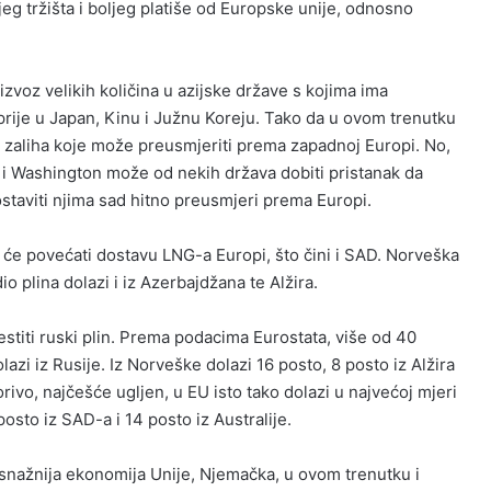
jeg tržišta i boljeg platiše od Europske unije, odnosno
izvoz velikih količina u azijske države s kojima ima
rije u Japan, Kinu i Južnu Koreju. Tako da u ovom trenutku
 zaliha koje može preusmjeriti prema zapadnoj Europi. No,
ti i Washington može od nekih država dobiti pristanak da
dostaviti njima sad hitno preusmjeri prema Europi.
da će povećati dostavu LNG-a Europi, što čini i SAD. Norveška
dio plina dolazi i iz Azerbajdžana te Alžira.
titi ruski plin. Prema podacima Eurostata, više od 40
lazi iz Rusije. Iz Norveške dolazi 16 posto, 8 posto iz Alžira
orivo, najčešće ugljen, u EU isto tako dolazi u najvećoj mjeri
posto iz SAD-a i 14 posto iz Australije.
jsnažnija ekonomija Unije, Njemačka, u ovom trenutku i