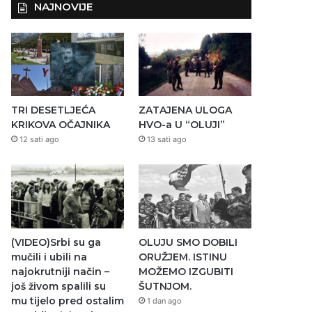
NAJNOVIJE
TRI DESETLJEĆA
ZATAJENA ULOGA
KRIKOVA OČAJNIKA
HVO-a U “OLUJI”
12 sati ago
13 sati ago
(VIDEO)Srbi su ga
OLUJU SMO DOBILI
mučili i ubili na
ORUŽJEM. ISTINU
najokrutniji način –
MOŽEMO IZGUBITI
još živom spalili su
ŠUTNJOM.
mu tijelo pred ostalim
1 dan ago