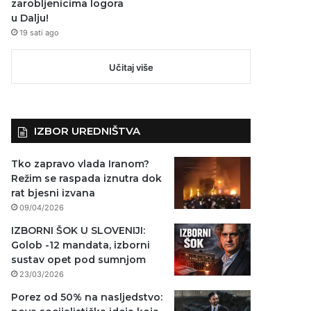
zarobljenicima logora
u Dalju!
19 sati ago
Učitaj više
IZBOR UREDNIŠTVA
Tko zapravo vlada Iranom?
Režim se raspada iznutra dok
rat bjesni izvana
09/04/2026
IZBORNI ŠOK U SLOVENIJI:
Golob -12 mandata, izborni
sustav opet pod sumnjom
23/03/2026
Porez od 50% na nasljedstvo: