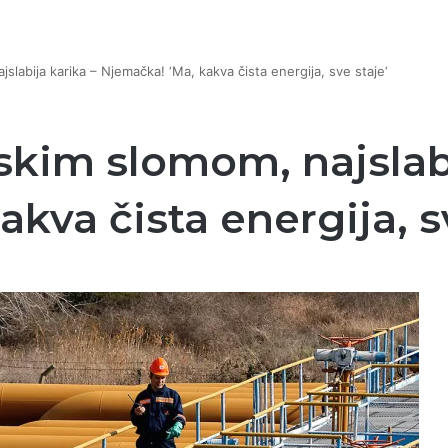
labija karika – Njemačka! ‘Ma, kakva čista energija, sve staje‘
kim slomom, najslabi
kva čista energija, s