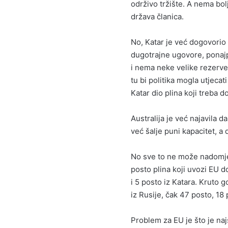
održivo tržište. A nema bol
država članica.
No, Katar je već dogovorio 
dugotrajne ugovore, ponajp
i nema neke velike rezerve
tu bi politika mogla utjeca
Katar dio plina koji treba 
Australija je već najavila 
već šalje puni kapacitet, a 
No sve to ne može nadomjes
posto plina koji uvozi EU do
i 5 posto iz Katara. Kruto g
iz Rusije, čak 47 posto, 18 
Problem za EU je što je na