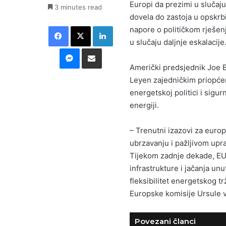
Europi da prezimi u slučaju
3 minutes read
dovela do zastoja u opskrbi
Facebook
X
LinkedIn
napore o političkom rješen
u slučaju daljnje eskalacije
Messenger
Podijeli putem E-maila
Američki predsjednik Joe B
Leyen zajedničkim priopćen
energetskoj politici i sigur
energiji.
– Trenutni izazovi za euro
ubrzavanju i pažljivom uprav
Tijekom zadnje dekade, EU 
infrastrukture i jačanja un
fleksibilitet energetskog 
Europske komisije Ursule 
Povezani članci