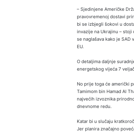
– Sjedinjene Američke Drža
pravovremenoj dostavi prirod
bi se izbjegli šokovi u dost
invazije na Ukrajinu – sto
se naglašava kako je SAD v
EU.
O detaljima daljnje suradn
energetskog vijeća 7 velja
No prije toga će američki 
Tamimom bin Hamad Al Than
najvećih izvoznika prirodno
dnevnome redu.
Katar bi u slučaju kratkor
Jer planira značajno poveć