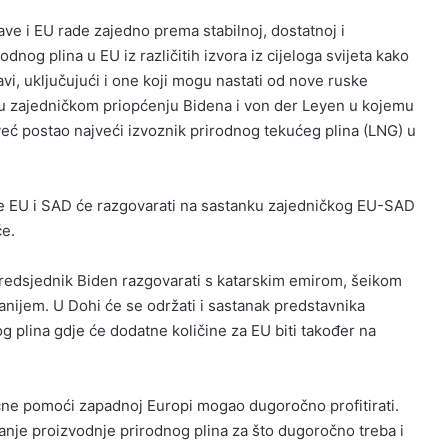
ve i EU rade zajedno prema stabilnoj, dostatnoj i
nog plina u EU iz različitih izvora iz cijeloga svijeta kako
avi, uključujući i one koji mogu nastati od nove ruske
ji u zajedničkom priopćenju Bidena i von der Leyen u kojemu
eć postao najveći izvoznik prirodnog tekućeg plina (LNG) u
je EU i SAD će razgovarati na sastanku zajedničkog EU-SAD
če.
predsjednik Biden razgovarati s katarskim emirom, šeikom
ijem. U Dohi će se održati i sastanak predstavnika
g plina gdje će dodatne količine za EU biti također na
očne pomoći zapadnoj Europi mogao dugoročno profitirati.
anje proizvodnje prirodnog plina za što dugoročno treba i