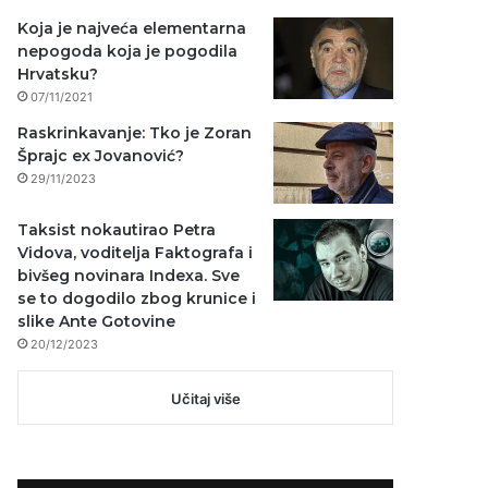
Koja je najveća elementarna
nepogoda koja je pogodila
Hrvatsku?
07/11/2021
Raskrinkavanje: Tko je Zoran
Šprajc ex Jovanović?
29/11/2023
Taksist nokautirao Petra
Vidova, voditelja Faktografa i
bivšeg novinara Indexa. Sve
se to dogodilo zbog krunice i
slike Ante Gotovine
20/12/2023
Učitaj više