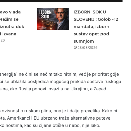
avo vlada
IZBORNI ŠOK U
Režim se
SLOVENIJI: Golob -12
iznutra dok
mandata, izborni
i izvana
sustav opet pod
026
sumnjom
23/03/2026
nergija” ne čini se nečim tako hitnim, već je prioritet gdje
m bi se ublažila posljedica mogućeg prekida dostave ruskoga
alna, ako Rusija ponovi invaziju na Ukrajinu, a Zapad
 ovisnost o ruskom plinu, ona je i dalje prevelika. Kako bi
eta, Amerikanci i EU ubrzano traže alternativne puteve
kolnostima, kad su cijene otišle u nebo, nije lako.