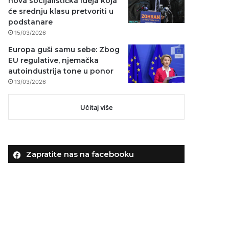
nova socijalistička ideja koja
će srednju klasu pretvoriti u
podstanare
15/03/2026
Europa guši samu sebe: Zbog
EU regulative, njemačka
autoindustrija tone u ponor
13/03/2026
Učitaj više
Zapratite nas na facebooku