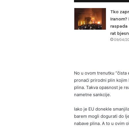
Tko zapr
Iranom? 
raspada 
rat bjesn
09/04/2
No u ovom trenutku “čista e
pronaći prirodni plin koji
plina. Takva opasnost je re
nametne sankcije.
Iako je EU donekle smanjila
barem mogli dogurati do lj
nabave plina. A to u ovim o