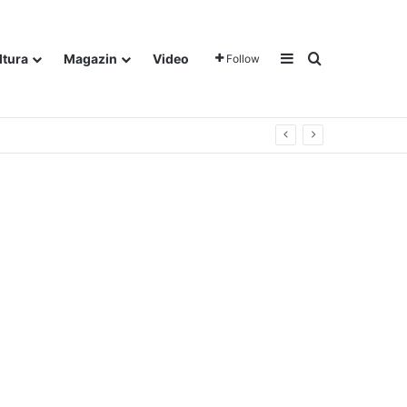
Sidebar
Traži
ltura
Magazin
Video
Follow
gora u Dalju!