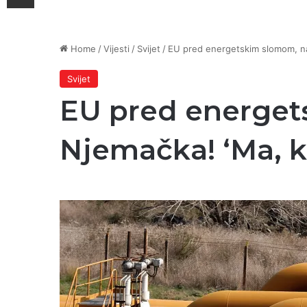
Home
/
Vijesti
/
Svijet
/
EU pred energetskim slomom, najs
Svijet
EU pred energets
Njemačka! ‘Ma, ka