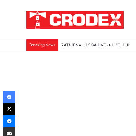
Breaking News
(VIDEO)Srbi su ga mučili i ubili na najokr
Facebook
X
Messenger
Podijeli putem E-maila