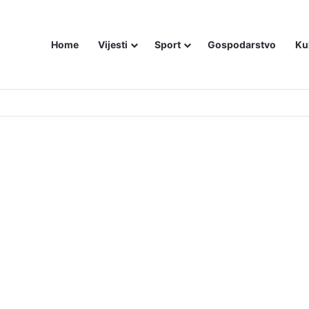
Home
Vijesti
Sport
Gospodarstvo
Ku
utniji način – još živom spalili su mu tijelo pred ostalim zarobljenicima lo