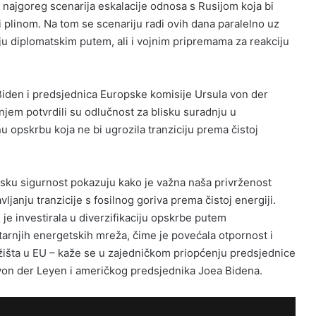
 najgoreg scenarija eskalacije odnosa s Rusijom koja bi
 plinom. Na tom se scenariju radi ovih dana paralelno uz
ju diplomatskim putem, ali i vojnim pripremama za reakciju
.
iden i predsjednica Europske komisije Ursula von der
jem potvrdili su odlučnost za blisku suradnju u
nu opskrbu koja ne bi ugrozila tranziciju prema čistoj
psku sigurnost pokazuju kako je važna naša privrženost
ljanju tranzicije s fosilnog goriva prema čistoj energiji.
je investirala u diverzifikaciju opskrbe putem
utarnjih energetskih mreža, čime je povećala otpornost i
tržišta u EU – kaže se u zajedničkom priopćenju predsjednice
von der Leyen i američkog predsjednika Joea Bidena.