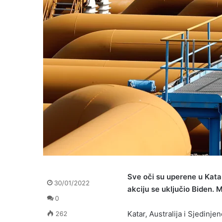
Sve oči su uperene u Katar,
30/01/2022
akciju se uključio Biden. M
0
Katar, Australija i Sjedinj
262