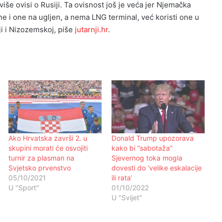
jviše ovisi o Rusiji. Ta ovisnost još je veća jer Njemačka
ne i one na ugljen, a nema LNG terminal, već koristi one u
i i Nizozemskoj, piše
jutarnji.hr
.
Ako Hrvatska završi 2. u
Donald Trump upozorava
skupini morati će osvojiti
kako bi “sabotaža”
turnir za plasman na
Sjevernog toka mogla
Svjetsko prvenstvo
dovesti do ‘velike eskalacije
05/10/2021
ili rata’
U "Sport"
01/10/2022
U "Svijet"