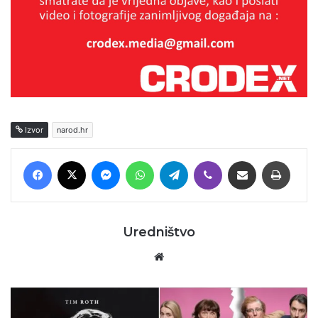
Izvor
narod.hr
Facebook
X
Messenger
WhatsApp
Telegram
Viber
Podijeli putem E-maila
Printaj
Uredništvo
Website