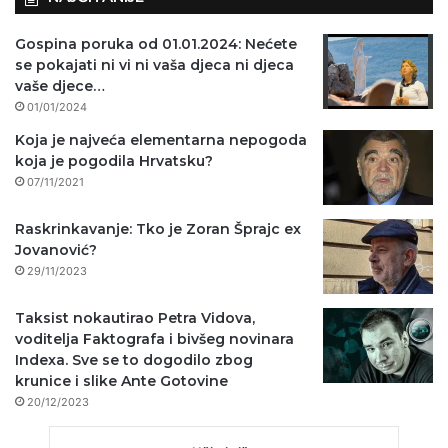
Gospina poruka od 01.01.2024: Nećete
se pokajati ni vi ni vaša djeca ni djeca
vaše djece…
01/01/2024
Koja je najveća elementarna nepogoda
koja je pogodila Hrvatsku?
07/11/2021
Raskrinkavanje: Tko je Zoran Šprajc ex
Jovanović?
29/11/2023
Taksist nokautirao Petra Vidova,
voditelja Faktografa i bivšeg novinara
Indexa. Sve se to dogodilo zbog
krunice i slike Ante Gotovine
20/12/2023