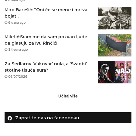
Miro Barešić: ”Oni će se mene i mrtva
bojati.”
6 dana ago
Miletić:Sram me da sam pozvao ljude
da glasuju za Ivu Rinčić!
3 tjedna ago
Za Sedlarov ‘Vukovar’ nula, a ‘Svadbi’
stotine tisuća eura?
06/07/2026
Učitaj više
Zapratite nas na facebooku