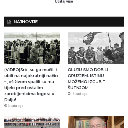
Učitaj više
NAJNOVIJE
(VIDEO)Srbi su ga mučili i
OLUJU SMO DOBILI
ubili na najokrutniji način
ORUŽJEM. ISTINU
– još živom spalili su mu
MOŽEMO IZGUBITI
tijelo pred ostalim
ŠUTNJOM.
zarobljenicima logora u
13 sati ago
Dalju!
3 sata ago