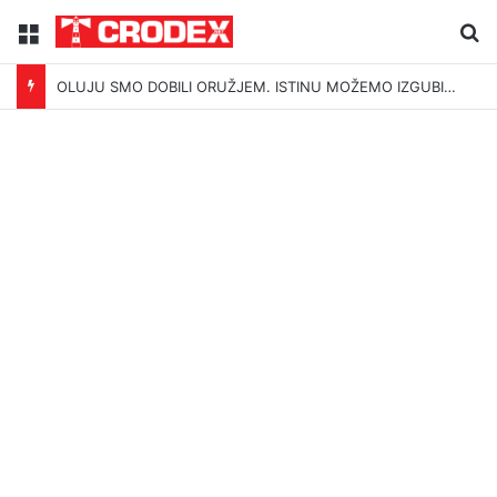
Menu
Tr
OLUJU SMO DOBILI ORUŽJEM. ISTINU MOŽEMO IZGUBITI ŠUTNJOM.