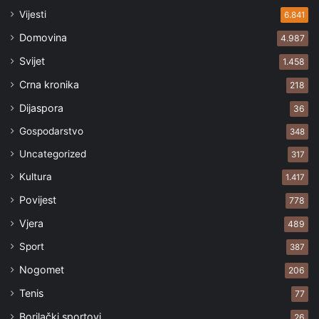
Vijesti
6.841
Domovina
4.987
Svijet
1.458
Crna kronika
218
Dijaspora
36
Gospodarstvo
348
Uncategorized
317
Kultura
1.417
Povijest
778
Vjera
489
Sport
387
Nogomet
206
Tenis
77
Borilački sportovi
26