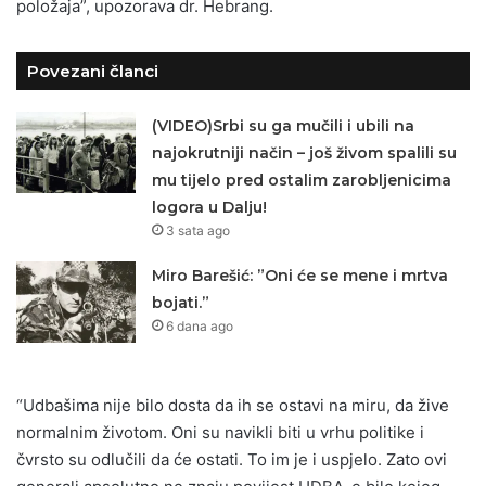
položaja”, upozorava dr. Hebrang.
Povezani članci
(VIDEO)Srbi su ga mučili i ubili na
najokrutniji način – još živom spalili su
mu tijelo pred ostalim zarobljenicima
logora u Dalju!
3 sata ago
Miro Barešić: ”Oni će se mene i mrtva
bojati.”
6 dana ago
“Udbašima nije bilo dosta da ih se ostavi na miru, da žive
normalnim životom. Oni su navikli biti u vrhu politike i
čvrsto su odlučili da će ostati. To im je i uspjelo. Zato ovi