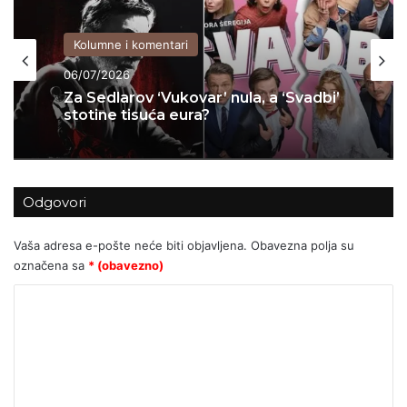
Kolumne i komentari
04/07/2026
Kolumne i komentari
KADA KULTURA POSTANE PARAVAN
06/07/2026
ZA POLITIČKI INŽENJERING: Kako je
Možemo! u Zagrebu upropastio
sjajan projekt za djecu
Za Sedlarov ‘Vukovar’ nula, a ‘Svadbi’
Odgovori
stotine tisuća eura?
Vaša adresa e-pošte neće biti objavljena.
Obavezna polja su
označena sa
* (obavezno)
K
o
m
e