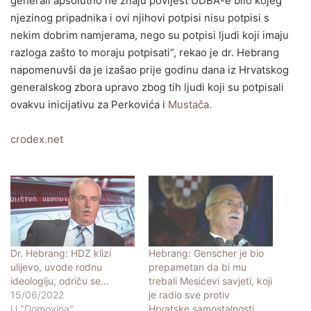
generali apsolutno ne znaju povijest UDBA-e bilo kojeg
njezinog pripadnika i ovi njihovi potpisi nisu potpisi s
nekim dobrim namjerama, nego su potpisi ljudi koji imaju
razloga zašto to moraju potpisati”, rekao je dr. Hebrang
napomenuvši da je izašao prije godinu dana iz Hrvatskog
generalskog zbora upravo zbog tih ljudi koji su potpisali
ovakvu inicijativu za Perkovića i
Mustača.
crodex.net
Dr. Hebrang: HDZ klizi
Hebrang: Genscher je bio
ulijevo, uvode rodnu
prepametan da bi mu
ideologiju, odriču se…
trebali Mesićevi savjeti, koji
15/06/2022
je radio sve protiv
U "Domovina"
Hrvatske samostalnosti