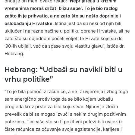
onda je on meni ovako rekao:
“Neprijatelja u kriznim
vremenima moraš držati blizu sebe”. To je bio razlog
zašto ih je prihvatio, a ne zato što su nešto doprinijeli
oslobađanju Hrvatske.
Istina jest da su neki od njih bili
uključeni na razne načine u politiku obrane Hrvatske, ali ne
zato što su odjednom počeli voljeti te Hrvate koje su do
’90-ih ubijali, već da spase svoju vlastitu glavu”, ističe dr.
Hebrang.
Hebrang: “Udbaši su navikli biti u
vrhu politike”
“To je bila pomoć iz računice, a ne iz uvjerenja i zbog toga
sam energično protiv toga da se bilo kojem udbašu
progleda kroz prste za bilo koju stvar. Njihov je zločin
prevelik da bi se mogao izvući s nekim drugim pozitivnim
potezima. Tim više što su ti pozitivni potezi bili uvijek iz
čiste računice za očuvanje svoje egzistencije, karijere i