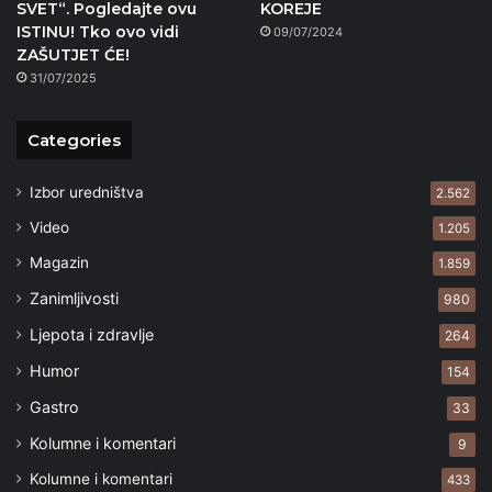
SVET“. Pogledajte ovu
KOREJE
ISTINU! Tko ovo vidi
09/07/2024
ZAŠUTJET ĆE!
31/07/2025
Categories
Izbor uredništva
2.562
Video
1.205
Magazin
1.859
Zanimljivosti
980
Ljepota i zdravlje
264
Humor
154
Gastro
33
Kolumne i komentari
9
Kolumne i komentari
433