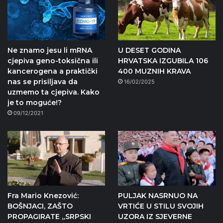
Ne znamo jesu li mRNA
U DESET GODINA
cjepiva geno-toksična ili
HRVATSKA IZGUBILA 106
kancerogena a praktički
400 MUZNIH KRAVA
nas se prisiljava da
16/02/2025
uzmemo ta cjepiva. Kako
je to moguće!?
09/12/2021
Fra Mario Knezović:
PULJAK NASRNUO NA
BOŠNJACI, ZAŠTO
VRTIĆE U STILU SVOJIH
PROPAGIRATE „SRPSKI
UZORA IZ SJEVERNE