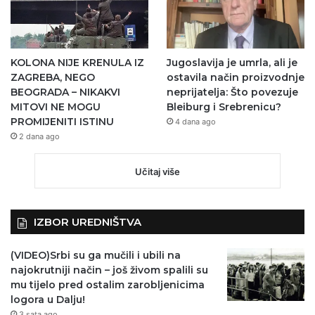
KOLONA NIJE KRENULA IZ
Jugoslavija je umrla, ali je
ZAGREBA, NEGO
ostavila način proizvodnje
BEOGRADA – NIKAKVI
neprijatelja: Što povezuje
MITOVI NE MOGU
Bleiburg i Srebrenicu?
PROMIJENITI ISTINU
4 dana ago
2 dana ago
Učitaj više
IZBOR UREDNIŠTVA
(VIDEO)Srbi su ga mučili i ubili na
najokrutniji način – još živom spalili su
mu tijelo pred ostalim zarobljenicima
logora u Dalju!
3 sata ago