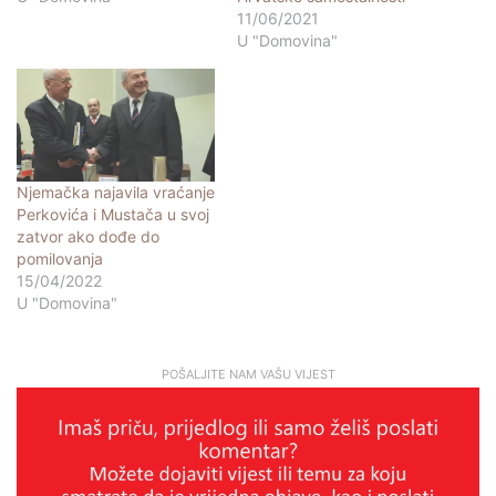
11/06/2021
U "Domovina"
Njemačka najavila vraćanje
Perkovića i Mustača u svoj
zatvor ako dođe do
pomilovanja
15/04/2022
U "Domovina"
POŠALJITE NAM VAŠU VIJEST