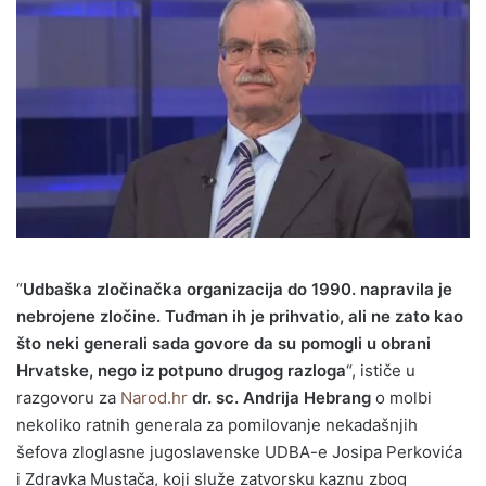
“
Udbaška zločinačka organizacija do 1990. napravila je
nebrojene zločine. Tuđman ih je prihvatio, ali ne zato kao
što neki generali sada govore da su pomogli u obrani
Hrvatske, nego iz potpuno drugog razloga
“, ističe u
razgovoru za
Narod.hr
dr. sc. Andrija Hebrang
o molbi
nekoliko ratnih generala za pomilovanje nekadašnjih
šefova zloglasne jugoslavenske UDBA-e Josipa Perkovića
i Zdravka Mustača, koji služe zatvorsku kaznu zbog