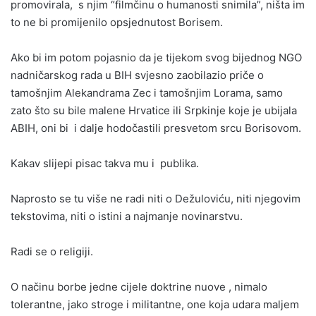
promovirala, s njim “filmčinu o humanosti snimila”, ništa im
to ne bi promijenilo opsjednutost Borisem.
Ako bi im potom pojasnio da je tijekom svog bijednog NGO
nadničarskog rada u BIH svjesno zaobilazio priče o
tamošnjim Alekandrama Zec i tamošnjim Lorama, samo
zato što su bile malene Hrvatice ili Srpkinje koje je ubijala
ABIH, oni bi i dalje hodočastili presvetom srcu Borisovom.
Kakav slijepi pisac takva mu i publika.
Naprosto se tu više ne radi niti o Dežuloviću, niti njegovim
tekstovima, niti o istini a najmanje novinarstvu.
Radi se o religiji.
O načinu borbe jedne cijele doktrine nuove , nimalo
tolerantne, jako stroge i militantne, one koja udara maljem