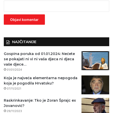
e
z
n
o
)
NAJČITANIJE
Gospina poruka od 01.01.2024: Nećete
se pokajati ni vi ni vaša djeca ni djeca
vaše djece…
01/01/2024
Koja je najveća elementarna nepogoda
koja je pogodila Hrvatsku?
07/11/2021
Raskrinkavanje: Tko je Zoran Šprajc ex
Jovanović?
29/11/2023