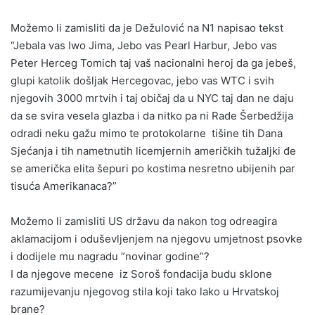
Možemo li zamisliti da je Dežulović na N1 napisao tekst
“Jebala vas Iwo Jima, Jebo vas Pearl Harbur, Jebo vas
Peter Herceg Tomich taj vaš nacionalni heroj da ga jebeš,
glupi katolik došljak Hercegovac, jebo vas WTC i svih
njegovih 3000 mrtvih i taj običaj da u NYC taj dan ne daju
da se svira vesela glazba i da nitko pa ni Rade Šerbedžija
odradi neku gažu mimo te protokolarne tišine tih Dana
Sjećanja i tih nametnutih licemjernih američkih tužaljki đe
se američka elita šepuri po kostima nesretno ubijenih par
tisuća Amerikanaca?”
Možemo li zamisliti US državu da nakon tog odreagira
aklamacijom i oduševljenjem na njegovu umjetnost psovke
i dodijele mu nagradu ”novinar godine”?
I da njegove mecene iz Soroš fondacija budu sklone
razumijevanju njegovog stila koji tako lako u Hrvatskoj
brane?