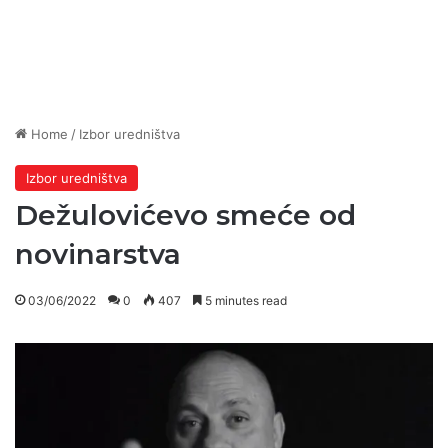
Home
/
Izbor uredništva
Izbor uredništva
Dežulovićevo smeće od
novinarstva
03/06/2022
0
407
5 minutes read