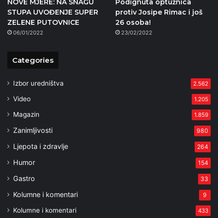
NOVE MJERE: NA SNAGU
Podignuta optužnica
STUPA UVOĐENJE SUPER
protiv Josipe Rimac i još
ZELENE PUTOVNICE
26 osoba!
06/01/2022
23/02/2022
Categories
Izbor uredništva
2.562
Video
1.205
Magazin
1.859
Zanimljivosti
980
Ljepota i zdravlje
264
Humor
154
Gastro
33
Kolumne i komentari
9
Kolumne i komentari
433