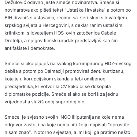
Dežulović odavno jeste smeće novinarstva. Smeće si
novinarstva ako pišeš tekst “Ustaška Hrvatska” a potom po
BIH divaniš s ustašama, recimo sa serijskim silovateljem
srpskog svijeta u Hercegovini, s deklariranim ustaškim
krilnikom, silovateljem HOS-ovih zatočenica Gabele i
Dretelja, a njegov filmski uradak predstavljaš kao čin
antifašiste i demokrate.
Smeće si ako pljuješ na svakog korumpiranog HDZ-ovskog
debila a potom po Dalmaciji promoviraš
ženu
kurtizanu,
koja je u korupcijskom skandalu tebi omiljenog
predsjednika, krivotvorila CV kako bi se dokopala
diplomatske pozicije. Smeće si ako se boriš za jednu
vrijednost a služiš onoj suprotnoj njoj.
Smeće je svjesno svojih NGO liliputanija na koje nema
odgovor zašto, i na koje nema niti želju napisati “oprostite
nisam znao”. Notorno svjestan, a mi koji ga pratimo nešto