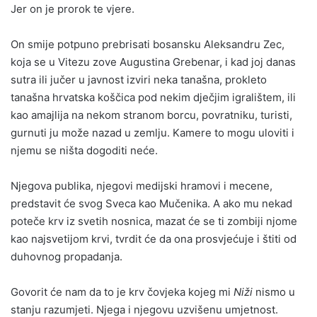
Jer on je prorok te vjere.
On smije potpuno prebrisati bosansku Aleksandru Zec,
koja se u Vitezu zove Augustina Grebenar, i kad joj danas
sutra ili jučer u javnost izviri neka tanašna, prokleto
tanašna hrvatska koščica pod nekim dječjim igralištem, ili
kao amajlija na nekom stranom borcu, povratniku, turisti,
gurnuti ju može nazad u zemlju. Kamere to mogu uloviti i
njemu se ništa dogoditi neće.
Njegova publika, njegovi medijski hramovi i mecene,
predstavit će svog Sveca kao Mučenika. A ako mu nekad
poteče krv iz svetih nosnica, mazat će se ti zombiji njome
kao najsvetijom krvi, tvrdit će da ona prosvjećuje i štiti od
duhovnog propadanja.
Govorit će nam da to je krv čovjeka kojeg mi
Niži
nismo u
stanju razumjeti. Njega i njegovu uzvišenu umjetnost.