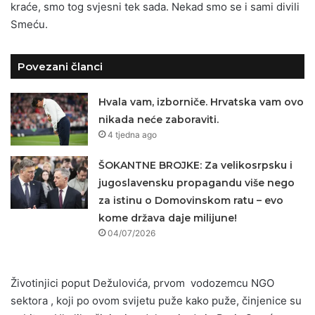
kraće, smo tog svjesni tek sada. Nekad smo se i sami divili
Smeću.
Povezani članci
Hvala vam, izborniče. Hrvatska vam ovo
nikada neće zaboraviti.
4 tjedna ago
ŠOKANTNE BROJKE: Za velikosrpsku i
jugoslavensku propagandu više nego
za istinu o Domovinskom ratu – evo
kome država daje milijune!
04/07/2026
Životinjici poput Dežulovića, prvom vodozemcu NGO
sektora , koji po ovom svijetu puže kako puže, činjenice su