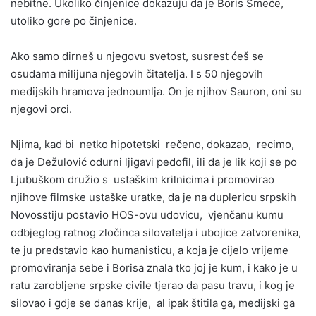
nebitne. Ukoliko činjenice dokazuju da je Boris Smeće,
utoliko gore po činjenice.
Ako samo dirneš u njegovu svetost, susrest ćeš se
osudama milijuna njegovih čitatelja. I s 50 njegovih
medijskih hramova jednoumlja. On je njihov Sauron, oni su
njegovi orci.
Njima, kad bi netko hipotetski rečeno, dokazao, recimo,
da je Dežulović odurni ljigavi pedofil, ili da je lik koji se po
Ljubuškom družio s ustaškim krilnicima i promovirao
njihove filmske ustaške uratke, da je na duplericu srpskih
Novosstiju postavio HOS-ovu udovicu, vjenčanu kumu
odbjeglog ratnog zločinca silovatelja i ubojice zatvorenika,
te ju predstavio kao humanisticu, a koja je cijelo vrijeme
promoviranja sebe i Borisa znala tko joj je kum, i kako je u
ratu zarobljene srpske civile tjerao da pasu travu, i kog je
silovao i gdje se danas krije, al ipak štitila ga, medijski ga