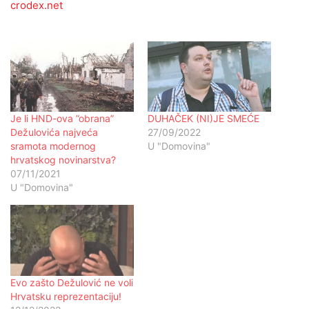
crodex.net
Je li HND-ova ”obrana”
DUHAČEK (NI)JE SMEĆE
Dežulovića najveća
27/09/2022
sramota modernog
U "Domovina"
hrvatskog novinarstva?
07/11/2021
U "Domovina"
Evo zašto Dežulović ne voli
Hrvatsku reprezentaciju!