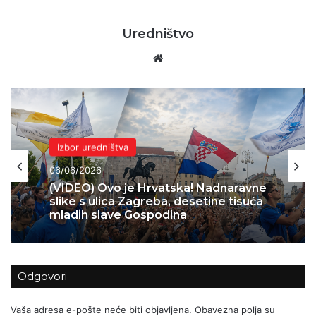
Uredništvo
Website
Domovina
04/06/2026
Skok 2 – operacija koja je spasila
Bihać – 1995.
Odgovori
Vaša adresa e-pošte neće biti objavljena.
Obavezna polja su