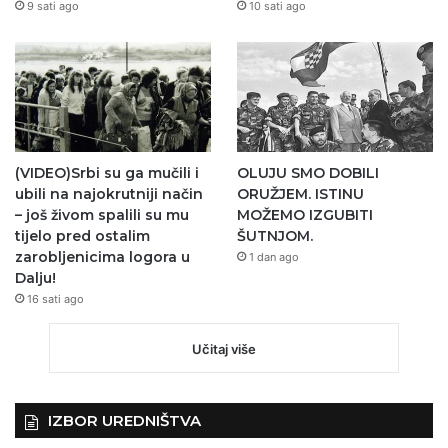
9 sati ago
10 sati ago
(VIDEO)Srbi su ga mučili i
OLUJU SMO DOBILI
ubili na najokrutniji način
ORUŽJEM. ISTINU
– još živom spalili su mu
MOŽEMO IZGUBITI
tijelo pred ostalim
ŠUTNJOM.
zarobljenicima logora u
1 dan ago
Dalju!
16 sati ago
Učitaj više
IZBOR UREDNIŠTVA