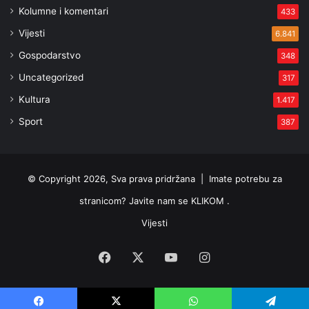
Kolumne i komentari
433
Vijesti
6.841
Gospodarstvo
348
Uncategorized
317
Kultura
1.417
Sport
387
© Copyright 2026, Sva prava pridržana |
Imate potrebu za
stranicom? Javite nam se KLIKOM .
Vijesti
Facebook
X
YouTube
Instagram