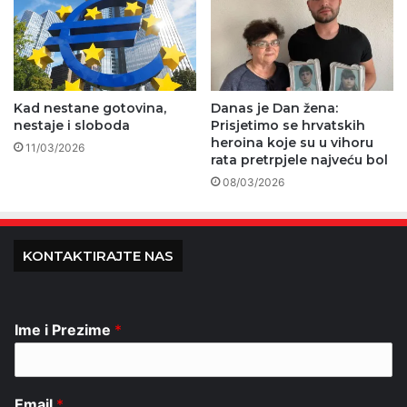
Kad nestane gotovina,
Danas je Dan žena:
nestaje i sloboda
Prisjetimo se hrvatskih
heroina koje su u vihoru
11/03/2026
rata pretrpjele najveću bol
08/03/2026
KONTAKTIRAJTE NAS
Ime i Prezime
*
Email
*