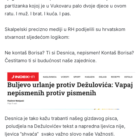
partizanka kojoj je u Vukovaru palo dvoje djece u ovom
ratu. I muž. I brat. I kuća. I pas.
Skalpelski precizno mediji u RH podijelili su hrvatskom
stvarnost sljedećom logikom:
Ne kontaš Borisa? Ti si Desnica, nepismen! Kontaš Borisa?
Čestitamo ti si budućnost naše zajednice.
Desnica je tako kažu trabanti našeg gizdavog pisca,
poludjela na Dežulovićev tekst a napredna ljevica nije,
ljevica ”shvaća” svako važno slovo naše Važnosti.