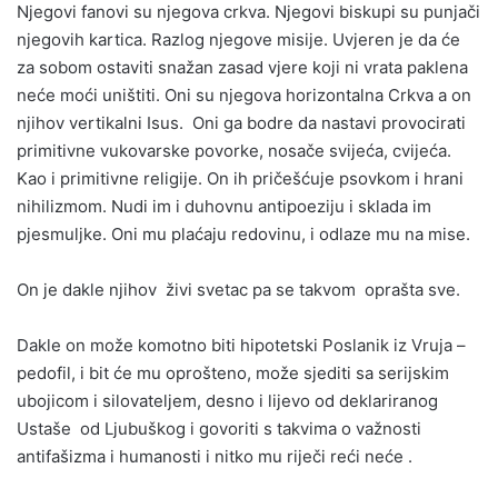
Njegovi fanovi su njegova crkva. Njegovi biskupi su punjači
njegovih kartica. Razlog njegove misije. Uvjeren je da će
za sobom ostaviti snažan zasad vjere koji ni vrata paklena
neće moći uništiti. Oni su njegova horizontalna Crkva a on
njihov vertikalni Isus. Oni ga bodre da nastavi provocirati
primitivne vukovarske povorke, nosače svijeća, cvijeća.
Kao i primitivne religije. On ih pričešćuje psovkom i hrani
nihilizmom. Nudi im i duhovnu antipoeziju i sklada im
pjesmuljke. Oni mu plaćaju redovinu, i odlaze mu na mise.
On je dakle njihov živi svetac pa se takvom oprašta sve.
Dakle on može komotno biti hipotetski Poslanik iz Vruja –
pedofil, i bit će mu oprošteno, može sjediti sa serijskim
ubojicom i silovateljem, desno i lijevo od deklariranog
Ustaše od Ljubuškog i govoriti s takvima o važnosti
antifašizma i humanosti i nitko mu riječi reći neće .