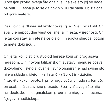
u potiljak protiv svega što ona nije i na sve što joj se nađe
na putu. Bijesna je to sekta novih NGO talibana. Od zla oca i
od gore matere.
Dežulović je Glavni inkvizitor te religije. Njen prvi kalif. On
spaljuje nepoćudne vještice, imena, mjesta, vrijednosti. On
je taj koji stavlja mete na čelo a oni, njegova sljedba, potom
te mete dokrajčuju.
On je taj koji čisti društvo od hereze koju on proglašava
herezom. U njihovom talibanskom sustavu njemu je posve
dozvoljeno javno silovanje, javno onaniranje nad svime što
nije u skladu s idejom kalifata, čika Soroš inkvizicije.
Nazovite kako hoćete. I prije nego pošalje ljude na lomaču
on osobno čita završnu presudu. Spaljivač svega što nije
na ideološkom i dogmatskom programu njegovih mecena.
Njegovih nadbiskupa.