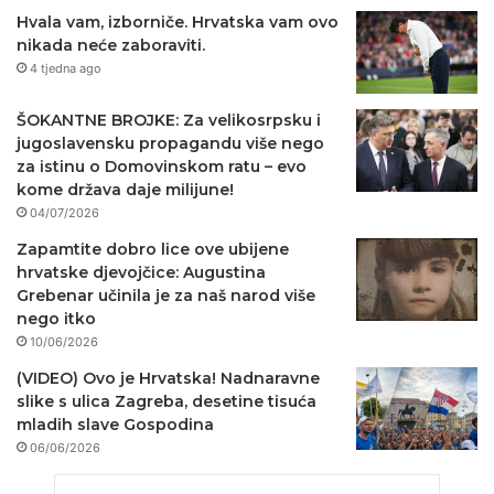
Hvala vam, izborniče. Hrvatska vam ovo
nikada neće zaboraviti.
4 tjedna ago
ŠOKANTNE BROJKE: Za velikosrpsku i
jugoslavensku propagandu više nego
za istinu o Domovinskom ratu – evo
kome država daje milijune!
04/07/2026
Zapamtite dobro lice ove ubijene
hrvatske djevojčice: Augustina
Grebenar učinila je za naš narod više
nego itko
10/06/2026
(VIDEO) Ovo je Hrvatska! Nadnaravne
slike s ulica Zagreba, desetine tisuća
mladih slave Gospodina
06/06/2026