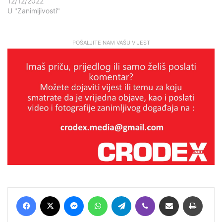
12/12/2022
U "Zanimljivosti"
POŠALJITE NAM VAŠU VIJEST
Facebook
X
Messenger
WhatsApp
Telegram
Viber
Podijeli putem E-maila
Printaj