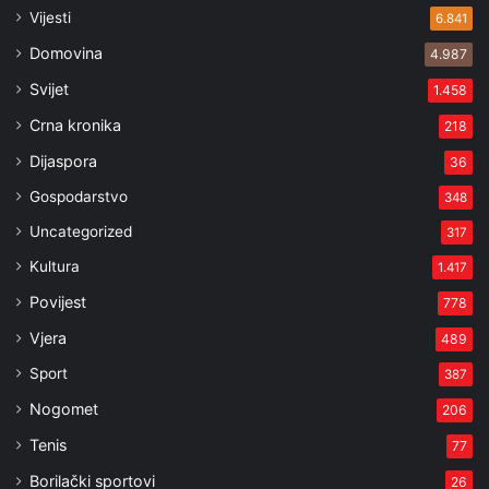
Vijesti
6.841
Domovina
4.987
Svijet
1.458
Crna kronika
218
Dijaspora
36
Gospodarstvo
348
Uncategorized
317
Kultura
1.417
Povijest
778
Vjera
489
Sport
387
Nogomet
206
Tenis
77
Borilački sportovi
26