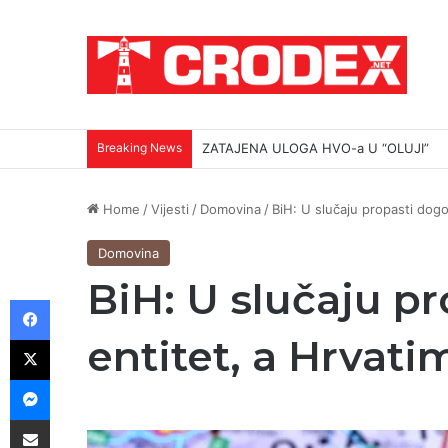
Breaking News
ZATAJENA ULOGA HVO-a U “OLUJI”
Home
/
Vijesti
/
Domovina
/
BiH: U slučaju propasti dogo
Domovina
BiH: U slučaju p
Facebook
X
entitet, a Hrvati
Messenger
Podijeli putem E-maila