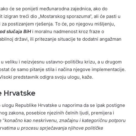
 kako će se ponijeti međunarodna zajednica, ako do
t izigran treći dio „Mostarskog sporazuma“, ali će pasti u
i za postizanjem rješenja. To će, po njegovu mišljenju,
 od slučaja BiH
i moralnu nadmenost kroz fraze o
ilnoj državi, ili pritezanje situacije te dodatni angažman
 veliku i neizvjesnu ustavno-političku krizu, a u drugom
stat će samo pitanje stila i načina njegove implementacije.
 Visoki predstavnik odigra svoju ulogu, kaže.
e Hrvatske
uje ulogu Republike Hrvatske u naporima da se ipak postigne
og zakona, posebice njezinih čelnih ljudi, premijera i
e “
konačno kao neskrivenu, značajnu i kategoričnu potporu
atima u procesu sprječavanja njihove političke