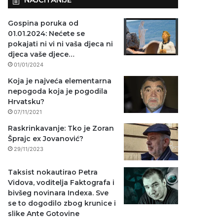
Gospina poruka od
01.01.2024: Nećete se
pokajati ni vi ni vaša djeca ni
djeca vaše djece…
01/01/2024
Koja je najveća elementarna
nepogoda koja je pogodila
Hrvatsku?
07/11/2021
Raskrinkavanje: Tko je Zoran
Šprajc ex Jovanović?
29/11/2023
Taksist nokautirao Petra
Vidova, voditelja Faktografa i
bivšeg novinara Indexa. Sve
se to dogodilo zbog krunice i
slike Ante Gotovine