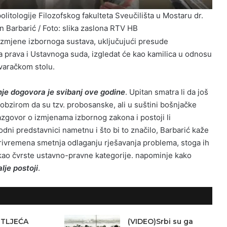
politologije Filozofskog fakulteta Sveučilišta u Mostaru dr.
 Barbarić / Foto: slika zaslona RTV HB
izmjene izbornoga sustava, uključujući presude
 prava i Ustavnoga suda, izgledat će kao kamilica u odnosu
ovaračkom stolu.
nje dogovora je svibanj ove godine
. Upitan smatra li da još
obzirom da su tzv. probosanske, ali u suštini bošnjačke
azgovor o izmjenama izbornog zakona i postoji li
i predstavnici nametnu i što bi to značilo, Barbarić kaže
privremena smetnja odlaganju rješavanja problema, stoga ih
kao čvrste ustavno-pravne kategorije. napominje kako
lje postoji
.
ETLJEĆA
(VIDEO)Srbi su ga