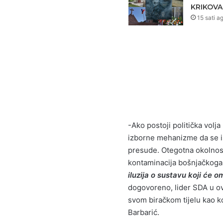
KRIKOVA
15 sati a
-Ako postoji politička volja
izborne mehanizme da se i
presude. Otegotna okolnost
kontaminacija bošnjačkoga 
iluzija o sustavu koji će
dogovoreno, lider SDA u o
svom biračkom tijelu kao ko
Barbarić.