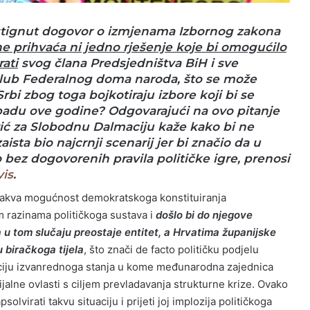
stignut dogovor o izmjenama Izbornog zakona
e prihvaća ni jedno rješenje koje bi omogućilo
ati
svog člana Predsjedništva BiH i sve
 klub Federalnog doma naroda, što se može
Srbi zbog toga bojkotiraju izbore koji bi se
topadu ove godine? Odgovarajući na ovo pitanje
rić za Slobodnu Dalmaciju kaže kako bi ne
ista bio najcrnji scenarij jer bi značio da u
o bez dogovorenih pravila političke igre, prenosi
vis
.
 kakva mogućnost demokratskoga konstituiranja
m razinama političkoga sustava i
došlo bi do njegove
 u tom slučaju preostaje entitet, a Hrvatima županijske
u biračkoga tijela
, što znači de facto političku podjelu
aciju izvanrednoga stanja u kome međunarodna zajednica
alne ovlasti s ciljem prevladavanja strukturne krize. Ovako
solvirati takvu situaciju i prijeti joj implozija političkoga