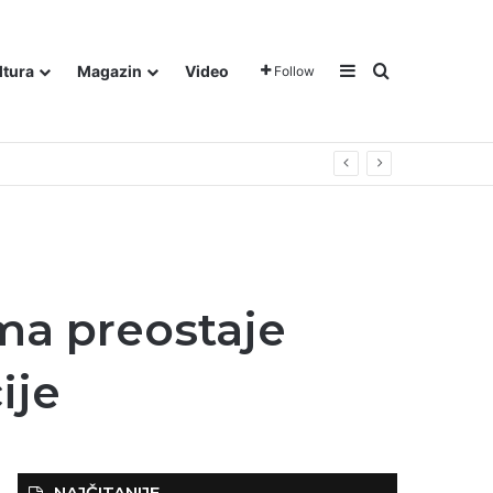
Sidebar
Traži
ltura
Magazin
Video
Follow
ma preostaje
ije
NAJČITANIJE