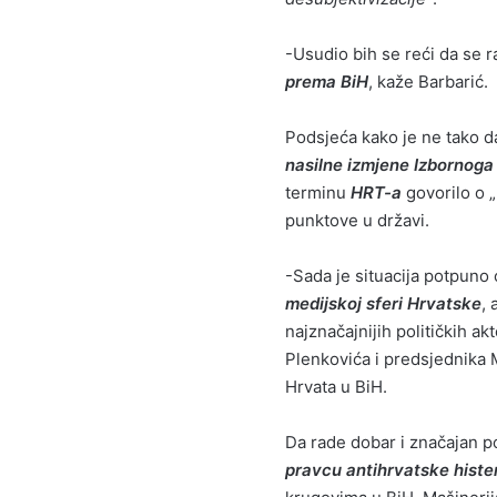
-Usudio bih se reći da se 
prema BiH
, kaže Barbarić.
Podsjeća kako je ne tako 
nasilne izmjene Izbornog
terminu
HRT-a
govorilo o 
punktove u državi.
-Sada je situacija potpuno 
medijskoj sferi Hrvatske
, 
najznačajnijih političkih ak
Plenkovića i predsjednika M
Hrvata u BiH.
Da rade dobar i značajan p
pravcu antihrvatske hister