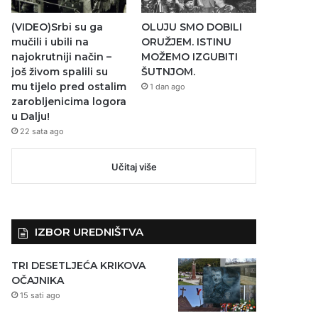
(VIDEO)Srbi su ga
OLUJU SMO DOBILI
mučili i ubili na
ORUŽJEM. ISTINU
najokrutniji način –
MOŽEMO IZGUBITI
još živom spalili su
ŠUTNJOM.
mu tijelo pred ostalim
1 dan ago
zarobljenicima logora
u Dalju!
22 sata ago
Učitaj više
IZBOR UREDNIŠTVA
TRI DESETLJEĆA KRIKOVA
OČAJNIKA
15 sati ago