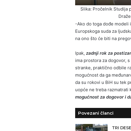
Slika: Pročelnik Studija 
Dražen
-Ako do toga dođe modeli 
Europskoga suda za ljudska
na ono što će biti na preg
Ipak,
zadnji rok za postiza
ima prostora za dogovor, s 
stranke, praktično odbile r
mogućnost da ga međunarodn
da su rokovi u BiH su tek 
uopće ne treba razmatrati 
mogućnost za dogovor i da
Povezani članci
TRI DES