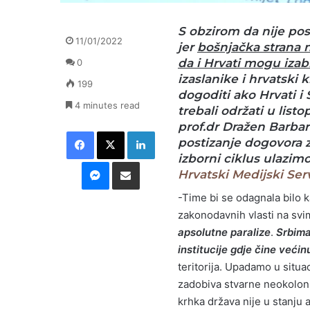
S obzirom da nije po
11/01/2022
jer
bošnjačka strana n
da i Hrvati mogu izabr
0
izaslanike i hrvatski
199
dogoditi ako Hrvati i 
4 minutes read
trebali održati u lis
prof.dr Dražen Barba
Facebook
X
LinkedIn
postizanje dogovora za
izborni ciklus ulazim
Messenger
Podijeli putem E-maila
Hrvatski Medijski Ser
-Time bi se odagnala bilo
zakonodavnih vlasti na svi
apsolutne paralize
.
Srbima
institucije gdje čine većin
teritorija. Upadamo u situ
zadobiva stvarne neokolonij
krhka država nije u stanju ap