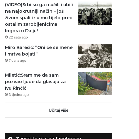
(VIDEO)Srbi su ga mučili i ubili
na najokrutniji način – još
živom spalili su mu tijelo pred
ostalim zarobljenicima
logora u Dalju!
22 sata ago
Miro Barešić: ”Oni će se mene
i mrtva bojati.”
7 dana ago
Miletić:Sram me da sam
pozvao ljude da glasuju za
Ivu Rinčić!
3 tjedna ago
Učitaj više
Zapratite nas na facebooku