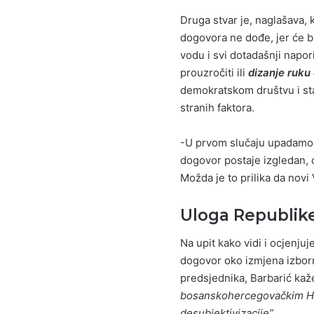
Druga stvar je, naglašava,
dogovora ne dođe, jer će bi
vodu i svi dotadašnji napor
prouzročiti ili
dizanje ruku
demokratskom društvu i stab
stranih faktora.
-U prvom slučaju upadamo u
dogovor postaje izgledan, o
Možda je to prilika da novi
Uloga Republik
Na upit kako vidi i ocjenj
dogovor oko izmjena izborn
predsjednika, Barbarić kaž
bosanskohercegovačkim Hrv
desubjektivizacije”
.