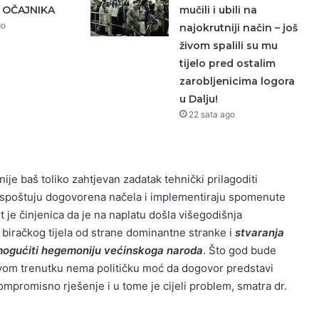
 OČAJNIKA
mučili i ubili na
go
najokrutniji način – još
živom spalili su mu
tijelo pred ostalim
zarobljenicima logora
u Dalju!
22 sata ago
 nije baš toliko zahtjevan zadatak tehnički prilagoditi
spoštuju dogovorena načela i implementiraju spomenute
 je činjenica da je na naplatu došla višegodišnja
biračkog tijela od strane dominantne stranke i
stvaranja
 omogućiti hegemoniju većinskoga naroda
. Što god bude
vom trenutku nema političku moć da dogovor predstavi
mpromisno rješenje i u tome je cijeli problem, smatra dr.