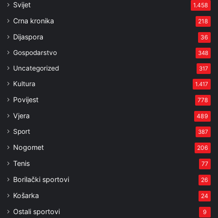
Svijet
1.458
Crna kronika
218
Dijaspora
36
Gospodarstvo
348
Uncategorized
317
Kultura
1.417
Povijest
778
Vjera
489
Sport
387
Nogomet
206
Tenis
77
Borilački sportovi
26
Košarka
24
Ostali sportovi
9