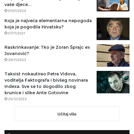
vaše djece…
01/01/2024
Koja je najveća elementarna nepogoda
koja je pogodila Hrvatsku?
07/11/2021
Raskrinkavanje: Tko je Zoran Šprajc ex
Jovanović?
29/11/2023
Taksist nokautirao Petra Vidova,
voditelja Faktografa i bivšeg novinara
Indexa. Sve se to dogodilo zbog
krunice i slike Ante Gotovine
20/12/2023
Učitaj više