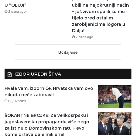
U “OLUJI”
ubili na najokrutniji način
– još živom spalili su mu
2 dana ago
tijelo pred ostalim
zarobljenicima logora u
Dalju!
2 dana ago
Učitaj više
IZBOR UREDNIŠTVA
Hvala vam, izborniče. Hrvatska vam ovo
nikada neće zaboraviti.
08/07/2026
ŠOKANTNE BROJKE: Za velikosrpsku i
jugoslavensku propagandu više nego
za istinu o Domovinskom ratu – evo
kome država daje milijune!