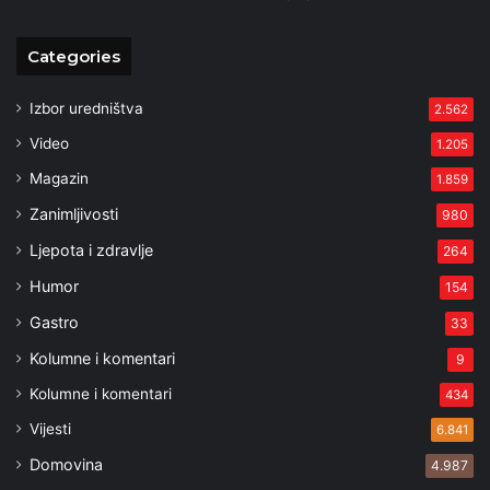
Categories
Izbor uredništva
2.562
Video
1.205
Magazin
1.859
Zanimljivosti
980
Ljepota i zdravlje
264
Humor
154
Gastro
33
Kolumne i komentari
9
Kolumne i komentari
434
Vijesti
6.841
Domovina
4.987