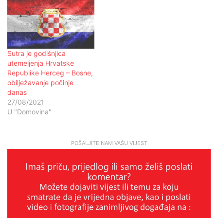
Sutra je godišnjica
utemeljenja Hrvatske
Republike Herceg – Bosne,
obilježavanje počinje
danas
27/08/2021
U "Domovina"
POŠALJITE NAM VAŠU VIJEST