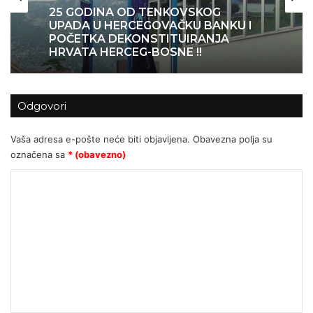
06/04/2026
02/04/2026
25 GODINA OD TENKOVSKOG
UPADA U HERCEGOVAČKU BANKU I
POČETKA DEKONSTITUIRANJA
HRVATA HERCEG-BOSNE !!
Autizam se gotovo utrostručio kod
djece i mladih u posljednjem
Odgovori
desetljeću – istraživači pokušavaju
objasniti zašto
Vaša adresa e-pošte neće biti objavljena.
Obavezna polja su
označena sa
* (obavezno)
K
o
m
e
n
t
a