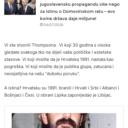
jugoslavensku propagandu više nego
za istinu o Domovinskom ratu – evo
kome država daje milijune!
04/07/2026
Vi ste stvorili Thompsona . Vi koji 30 godina s visoka
gledate svakoga tko ne dijeli vaše političke i estetske
stavove. Vi koji mislite da je Hrvatska 1991. nastala kao
pogreška. Vi koji mislite da je publika glupa, zatucana i
neosjetljiva na vašu “duboku poruku”.
A istina? Hrvatsku su 1991. branili i Hrvati i Srbi i Albanci i
Bošnjaci i Česi. U obrani Lipika zapovijedao je Libijac.