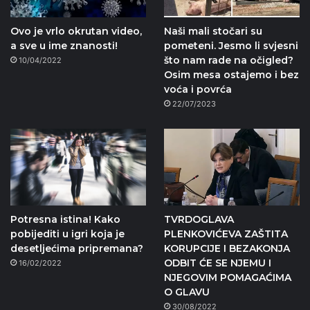
Ovo je vrlo okrutan video,
Naši mali stočari su
a sve u ime znanosti!
pometeni. Jesmo li svjesni
što nam rade na očigled?
10/04/2022
Osim mesa ostajemo i bez
voća i povrća
22/07/2023
Potresna istina! Kako
TVRDOGLAVA
pobijediti u igri koja je
PLENKOVIĆEVA ZAŠTITA
desetljećima pripremana?
KORUPCIJE I BEZAKONJA
ODBIT ĆE SE NJEMU I
16/02/2022
NJEGOVIM POMAGAĆIMA
O GLAVU
30/08/2022