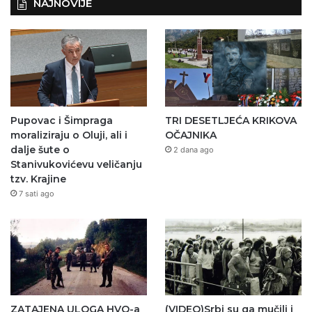
NAJNOVIJE
Pupovac i Šimpraga
TRI DESETLJEĆA KRIKOVA
moraliziraju o Oluji, ali i
OČAJNIKA
dalje šute o
2 dana ago
Stanivukovićevu veličanju
tzv. Krajine
7 sati ago
ZATAJENA ULOGA HVO-a
(VIDEO)Srbi su ga mučili i