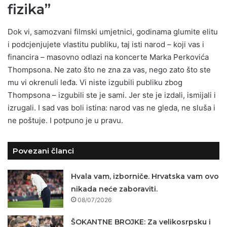
fizika”
Dok vi, samozvani filmski umjetnici, godinama glumite elitu
i podcjenjujete vlastitu publiku, taj isti narod – koji vas i
financira – masovno odlazi na koncerte Marka Perkovića
Thompsona. Ne zato što ne zna za vas, nego zato što ste
mu vi okrenuli leđa. Vi niste izgubili publiku zbog
Thompsona – izgubili ste je sami. Jer ste je izdali, ismijali i
izrugali. I sad vas boli istina: narod vas ne gleda, ne sluša i
ne poštuje. I potpuno je u pravu.
Povezani članci
Hvala vam, izborniče. Hrvatska vam ovo
nikada neće zaboraviti.
08/07/2026
ŠOKANTNE BROJKE: Za velikosrpsku i