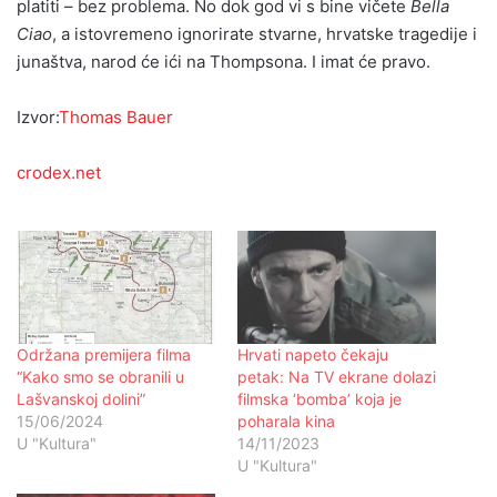
platiti – bez problema. No dok god vi s bine vičete
Bella
Ciao
, a istovremeno ignorirate stvarne, hrvatske tragedije i
junaštva, narod će ići na Thompsona. I imat će pravo.
Izvor:
Thomas Bauer
crodex.net
Održana premijera filma
Hrvati napeto čekaju
“Kako smo se obranili u
petak: Na TV ekrane dolazi
Lašvanskoj dolini”
filmska ‘bomba’ koja je
15/06/2024
poharala kina
U "Kultura"
14/11/2023
U "Kultura"