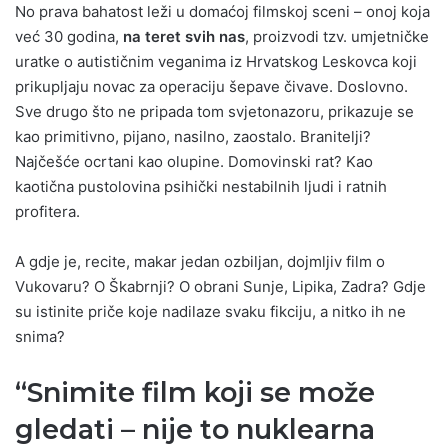
No prava bahatost leži u domaćoj filmskoj sceni – onoj koja
već 30 godina,
na teret svih nas
, proizvodi tzv. umjetničke
uratke o autističnim veganima iz Hrvatskog Leskovca koji
prikupljaju novac za operaciju šepave čivave. Doslovno.
Sve drugo što ne pripada tom svjetonazoru, prikazuje se
kao primitivno, pijano, nasilno, zaostalo. Branitelji?
Najčešće ocrtani kao olupine. Domovinski rat? Kao
kaotična pustolovina psihički nestabilnih ljudi i ratnih
profitera.
A gdje je, recite, makar jedan ozbiljan, dojmljiv film o
Vukovaru? O Škabrnji? O obrani Sunje, Lipika, Zadra? Gdje
su istinite priče koje nadilaze svaku fikciju, a nitko ih ne
snima?
“Snimite film koji se može
gledati – nije to nuklearna