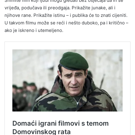
Snimite film koji ljudi mogu gledati bez osjećaja da ih se
vrijeđa, podučava ili preodgaja. Prikažite junake, ali i
njihove rane. Prikažite istinu – i publika će to znati cijeniti.
U takvom filmu može se reći i nešto duboko, pa i kritično –
ako je iskreno i utemeljeno.