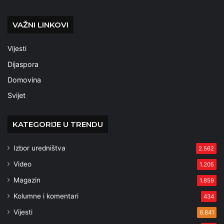
VAŽNI LINKOVI
Vijesti
Dijaspora
Domovina
Svijet
KATEGORIJE U TRENDU
Izbor uredništva
2.562
Video
1.205
Magazin
1.859
Kolumne i komentari
434
Vijesti
6.841