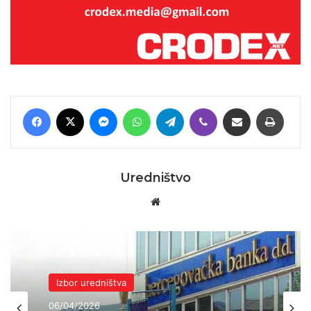
Facebook
X
Messenger
WhatsApp
Telegram
Viber
Podijeli putem E-maila
Printaj
Uredništvo
Website
Izbor uredništva
Izbor uredništva