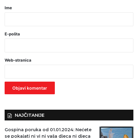
r
Ime
*
(
o
E-pošta
b
a
Web-stranica
v
e
z
n
o
)
NAJČITANIJE
Gospina poruka od 01.01.2024: Nećete
se pokajati ni vi ni vaša djeca ni djeca