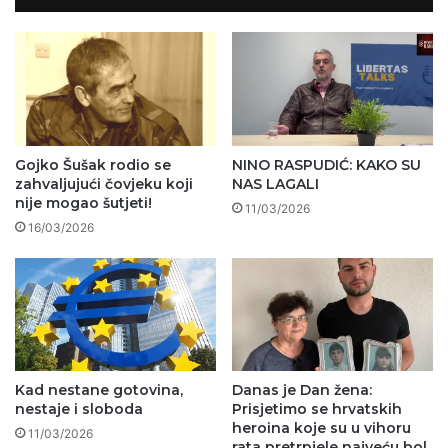
Gojko Šušak rodio se
NINO RASPUDIĆ: KAKO SU
zahvaljujući čovjeku koji
NAS LAGALI
nije mogao šutjeti!
11/03/2026
16/03/2026
Kad nestane gotovina,
Danas je Dan žena:
nestaje i sloboda
Prisjetimo se hrvatskih
heroina koje su u vihoru
11/03/2026
rata pretrpjele najveću bol