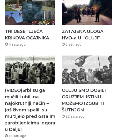
TRI DESETLJEĆA
ZATAJENA ULOGA
KRIKOVA OČAJNIKA
HVO-a U “OLUJI”
4 sata ago
6 sati ago
(VIDEO)Srbi su ga
OLUJU SMO DOBILI
mučili i ubili na
ORUŽJEM. ISTINU
najokrutniji način –
MOŽEMO IZGUBITI
još živom spalili su
ŠUTNJOM.
mu tijelo pred ostalim
22 sata ago
zarobljenicima logora
u Dalju!
12 sati ago