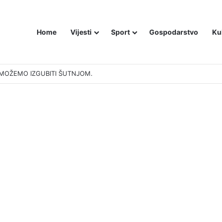
Home
Vijesti
Sport
Gospodarstvo
Ku
EGO BEOGRADA – NIKAKVI MITOVI NE MOGU PROMIJENITI ISTINU