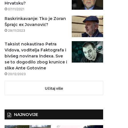
Hrvatsku?
07/11/2021
Raskrinkavanje: Tko je Zoran
Šprajc ex Jovanović?
29/11/2023
Taksist nokautirao Petra
Vidova, voditelja Faktografa i
bivšeg novinara Indexa. Sve
se to dogodilo zbog krunice i
slike Ante Gotovine
20/12/2023
Učitaj više
NAJNOVIJE