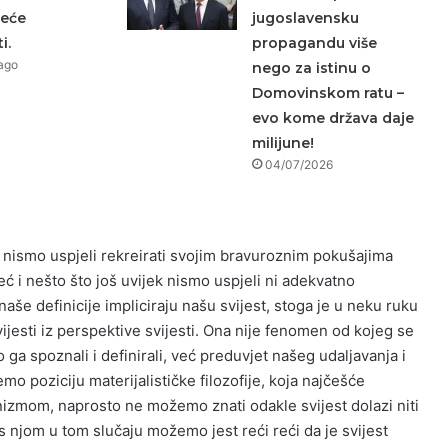
neće
jugoslavensku
i.
propagandu više
ago
nego za istinu o
Domovinskom ratu –
evo kome država daje
milijune!
04/07/2026
o nismo uspjeli rekreirati svojim bravuroznim pokušajima
već i nešto što još uvijek nismo uspjeli ni adekvatno
 naše definicije impliciraju našu svijest, stoga je u neku ruku
ijesti iz perspektive svijesti. Ona nije fenomen od kojeg se
ga spoznali i definirali, već preduvjet našeg udaljavanja i
mo poziciju materijalističke filozofije, koja najčešće
izmom, naprosto ne možemo znati odakle svijest dolazi niti
 s njom u tom slučaju možemo jest reći reći da je svijest