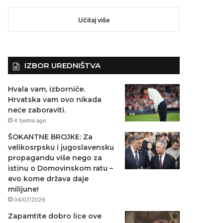
Učitaj više
IZBOR UREDNIŠTVA
Hvala vam, izborniče.
Hrvatska vam ovo nikada
neće zaboraviti.
4 tjedna ago
ŠOKANTNE BROJKE: Za
velikosrpsku i jugoslavensku
propagandu više nego za
istinu o Domovinskom ratu –
evo kome država daje
milijune!
04/07/2026
Zapamtite dobro lice ove