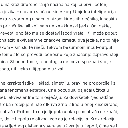
uma kroz diferenciranje načina na koji bi prvi i potonji
a jezika – u ovom slučaju, kineskog. Umjetna inteligencija
jeka zatvorenog u sobu s nizom kineskih rječnika, kineskih
h priručnika, ali koji sam ne zna kineski jezik. On, dakle,
revesti ono što mu se dostavi ispod vrata – tj. može poput
alaziti ekvivalentne znakove između dva jezika, no to nije
dskom – smislu te riječi. Takvom bezumnom input-output
o tome što se prevodi, odnosno koje značenje zapravo stoji
enica. Shodno tome, tehnologija ne može spoznati što je
poga, niti kako u lijepome uživati.
e karakteristike – sklad, simetriju, pravilne proporcije i sl.
ana fenomena estetike. One pobuđuju osjećaj užitka u
 sebi ekvivalentne tom osjećaju. Za dovršetak “jednadžbe
treban recipijent, što otkriva zrno istine u onoj klišeiziranoj
omatrača. Pritom, to da je ljepota u oku promatrača ne znači,
 da je ljepota relativna, već da je relacijska. Kroz relaciju
ta vrijednog divljenja stvara se uživanje u ljepoti, čime se i