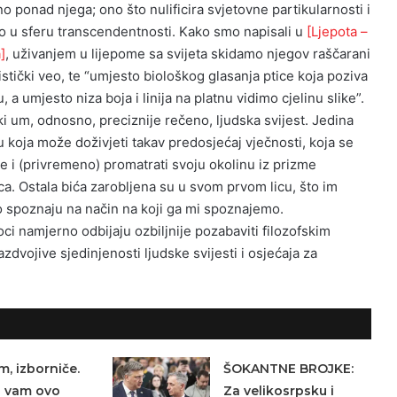
no ponad njega; ono što nulificira svjetovne partikularnosti i
o u sferu transcendentnosti. Kako smo napisali u
[Ljepota –
]
, uživanjem u lijepome sa svijeta skidamo njegov raščarani
stički veo, te “umjesto biološkog glasanja ptice koja poziva
a umjesto niza boja i linija na platnu vidimo cjelinu slike”.
ki um, odnosno, preciznije rečeno, ljudska svijest. Jedina
u koja može doživjeti takav predosjećaj vječnosti, koja se
e i (privremeno) promatrati svoju okolinu iz prizme
ca. Ostala bića zarobljena su u svom prvom licu, što im
 spoznaju na način na koji ga mi spoznajemo.
ci namjerno odbijaju ozbiljnije pozabaviti filozofskim
vojive sjedinjenosti ljudske svijesti i osjećaja za
m, izborniče.
ŠOKANTNE BROJKE:
a vam ovo
Za velikosrpsku i