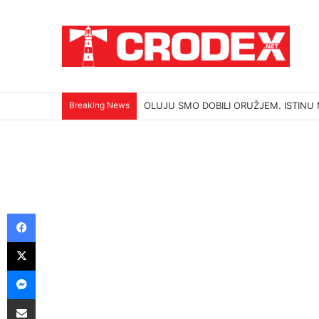
Breaking News
KOLONA NIJE KRENULA IZ ZAGREBA, N
Facebook
X
Messenger
Podijeli putem E-maila