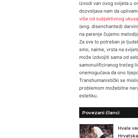
izvodi van ovog svijeta u o
dozvoljava nam da uplivam
više od subjektivnog ukusa
(eng. disenchanted) darvini
na parenje čujemo melodiju, 
Za sve to potreban je ljuds
smo, naime, vrsta na svijet
može izdvojiti sama od seb
samonulificiranog trećeg li
onemogućava da ono lijepo
Transhumanistički se mislio
problemom možebitne nerazd
estetiku.
Povezani članci
Hvala va
Hrvatsk