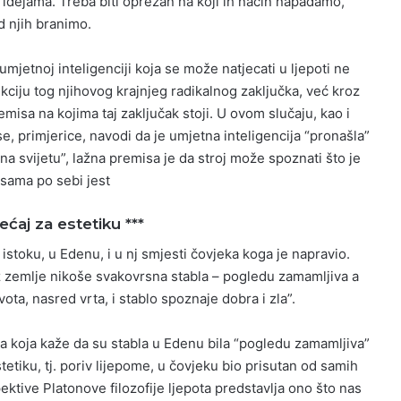
 idejama. Treba biti oprezan na koji ih način napadamo,
d njih branimo.
mjetnoj inteligenciji koja se može natjecati u ljepoti ne
ukciju tog njihovog krajnjeg radikalnog zaključka, već kroz
emisa na kojima taj zaključak stoji. U ovom slučaju, kao i
, primjerice, navodi da je umjetna inteligencija “pronašla”
 na svijetu”, lažna premisa je da stroj može spoznati što je
 sama po sebi jest
jećaj za estetiku ***
 istoku, u Edenu, i u nj smjesti čovjeka koga je napravio.
iz zemlje nikoše svakovrsna stabla – pogledu zamamljiva a
vota, nasred vrta, i stablo spoznaje dobra i zla”.
a koja kaže da su stabla u Edenu bila “pogledu zamamljiva”
stetiku, tj. poriv lijepome, u čovjeku bio prisutan od samih
ektive Platonove filozofije ljepota predstavlja ono što nas