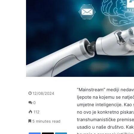
”Mainstream” mediji nedavno
12/08/2024
ljepote na kojemu se natječ
0
umjetne inteligencije. Kao
no ovo je konkretno piskar
112
transhumanističke premise 
5 minutes read
usadio u naše društvo. Kak
Facebook
X
LinkedIn