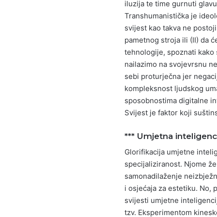
iluzija te time gurnuti gla
Transhumanistička je ideolog
svijest kao takva ne posto
pametnog stroja ili (II) da
tehnologije, spoznati kako 
nailazimo na svojevrsnu ne
sebi proturječna jer negac
kompleksnost ljudskog uma.
sposobnostima digitalne inte
Svijest je faktor koji sušt
*** Umjetna inteligencij
Glorifikacija umjetne intel
specijaliziranost. Njome žel
samonadilaženje neizbježno 
i osjećaja za estetiku. No, 
svijesti umjetne inteligenc
tzv. Eksperimentom kineske