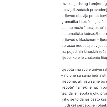
razliku ljudskog i umjetnog 
obavljali zadatak prevođenj
prijevod obavlja poput čov
gramatika i stručnih jezični
uistinu može “nesvjesno” p
matematičke jednadžbe pron
prijevod u klasičnom – lju
obrascu nedostaje svijest 
iza pojedinih kineskih reč
lijepo, koje je značenje lije
Ljepota ima svoje univerzaln
– no one su samo jedna str
lijepome, ali nisu same po
ljepote” na neki je način po
tezi da je ljepota u oku pr
kako se to danas često kaže,
(ljudske) percepcije i objek