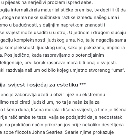
vu u pijesak na nerješivi problem ispred sebe.
ija internalizirala materijalističke premise, tvrdeći ili (I) da
ji, stoga nema neke suštinske razlike između našeg uma i
 ćemo u budućnosti, s daljnjim napretkom znanosti i
se svijest može usaditi u u stroj. U jednom i drugom slučaju
gaciju kompleksnosti ljudskog uma. No, ta je negacija sama
ija kompleksnosti ljudskog uma, kako je pokazano, implicira
 Posljedično, kada raspravljamo o potencijalnim
ligencije, prvi korak rasprave mora biti onaj o svijesti.
inski razdvaja naš um od bilo kojeg umjetno stvorenog “uma”.
a, svijest i osjećaj za estetiku ***
igencije zaboravlja uzeti u obzir njezinu ekstremnu
imo replicirati ljudski um, no ta je naša želja za
lišena duha, lišena morala i lišena svijesti, a time je lišena
prije raščlambe te teze, valja se podsjetiti da je nedostatak
ije na praktičan način prikazan još prije nekoliko desetljeća
 sobe filozofa Johna Searlea. Searle njime prokazuje