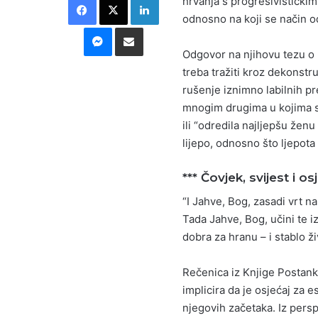
hrvanja s progresivističkim
odnosno na koji se način o
Messenger
Podijeli putem E-maila
Odgovor na njihovu tezu o u
treba tražiti kroz dekonstr
rušenje iznimno labilnih pr
mnogim drugima u kojima se
ili “odredila najljepšu ženu
lijepo, odnosno što ljepota
*** Čovjek, svijest i os
“I Jahve, Bog, zasadi vrt na
Tada Jahve, Bog, učini te 
dobra za hranu – i stablo ži
Rečenica iz Knjige Postank
implicira da je osjećaj za e
njegovih začetaka. Iz persp