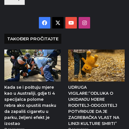
Facebook
X
YouTube
Instagram
TAKOĐER PROČITAJTE
Kada se i poštuju mjere
UDRUGA
kao u Australiji, gdje ti 4
VIGILARE:”ODLUKA O
specijalca polome
UKIDANJU MJERE
rebra ako spustiš masku
RODITELJ-ODGOJITELJ
da zapališ cigaretu u
POTVRĐUJE DA JE
parku, željeni efekt je
ZAGREBAČKA VLAST NA
izostao
LINIJI KULTURE SMRTI”