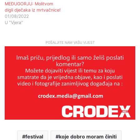
MEĐUGORJU: Molitvom
digli dječaka iz mrtvačnice!
01/08/2022
U "Vjera"
POŠALJITE NAM VAŠU VIJEST
festival
koje dobro moram činiti