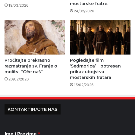
mostarske fratre.
19/03/2026
24/02/2026
Pročitajte prekrasno
Pogledajte film
razmatranje sv. Franje o
‘Sedmorica’ – potresan
molitvi “Oče naš”
prikaz ubojstva
mostarskih fratara
20/02/2026
15/02/2026
KONTAKTIRAJTE NAS
Ime i Prezime
*