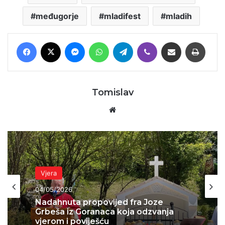
međugorje
mladifest
mladih
Facebook
X
Messenger
WhatsApp
Telegram
Viber
Podijeli putem E-maila
Printaj
Tomislav
Website
Vjera
04/05/2026
Nadahnuta propovijed fra Joze
Grbeša iz Goranaca koja odzvanja
vjerom i poviješću