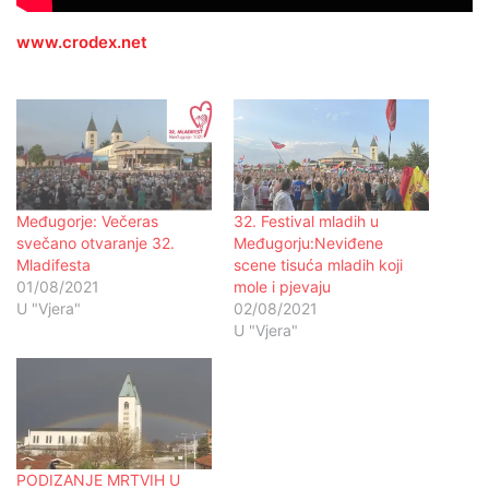
www.crodex.net
Međugorje: Večeras
32. Festival mladih u
svečano otvaranje 32.
Međugorju:Neviđene
Mladifesta
scene tisuća mladih koji
01/08/2021
mole i pjevaju
U "Vjera"
02/08/2021
U "Vjera"
PODIZANJE MRTVIH U