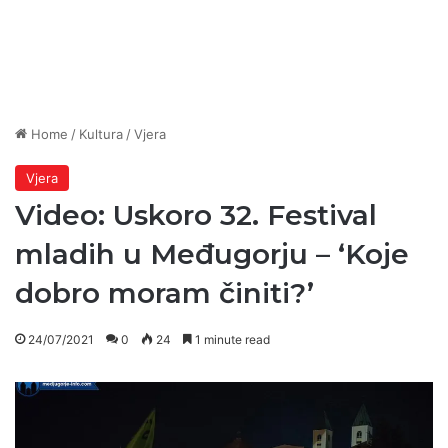
Home
/
Kultura
/
Vjera
Vjera
Video: Uskoro 32. Festival
mladih u Međugorju – ‘Koje
dobro moram činiti?’
24/07/2021
0
24
1 minute read