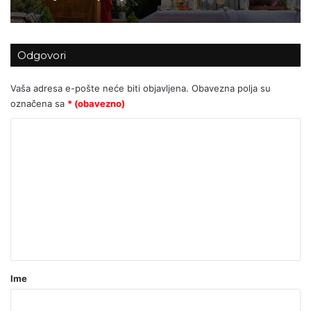
Odgovori
Vaša adresa e-pošte neće biti objavljena.
Obavezna polja su
označena sa
* (obavezno)
K
o
m
e
n
t
a
r
Ime
*