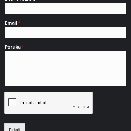
Email
*
Poruka
*
Pošalji