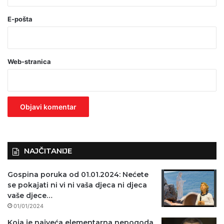
(
o
E-pošta
b
a
Web-stranica
v
e
z
n
o
)
NAJČITANIJE
Gospina poruka od 01.01.2024: Nećete
se pokajati ni vi ni vaša djeca ni djeca
vaše djece…
01/01/2024
Koja je najveća elementarna nepogoda