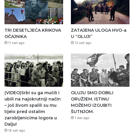
TRI DESETLJEĆA KRIKOVA
ZATAJENA ULOGA HVO-a
OČAJNIKA
U “OLUJI”
11 sati ago
13 sati ago
(VIDEO)Srbi su ga mučili i
OLUJU SMO DOBILI
ubili na najokrutniji način
ORUŽJEM. ISTINU
– još živom spalili su mu
MOŽEMO IZGUBITI
tijelo pred ostalim
ŠUTNJOM.
zarobljenicima logora u
1 dan ago
Dalju!
18 sati ago