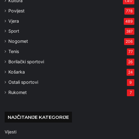
Kultura
1.417
Povijest
778
Vjera
489
Sport
387
Nogomet
206
Tenis
77
Borilački sportovi
26
Košarka
24
Ostali sportovi
9
Rukomet
7
NAJČITANIJE KATEGORIJE
Vijesti