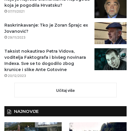
koja je pogodila Hrvatsku?
07/11/2021
Raskrinkavanje: Tko je Zoran Šprajc ex
Jovanović?
29/11/2023
Taksist nokautirao Petra Vidova,
voditelja Faktografa i bivšeg novinara
Indexa. Sve se to dogodilo zbog
krunice i slike Ante Gotovine
20/12/2023
Učitaj više
NAJNOVIJE