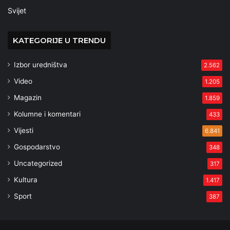
Svijet
KATEGORIJE U TRENDU
Izbor uredništva
2.562
Video
1.205
Magazin
1.859
Kolumne i komentari
433
Vijesti
6.841
Gospodarstvo
348
Uncategorized
317
Kultura
1.417
Sport
387