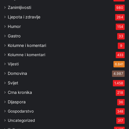
Zanimljivosti
980
Ljepota i zdravlje
264
Humor
154
Gastro
33
Kolumne i komentari
9
Kolumne i komentari
433
Vijesti
6.841
Domovina
4.987
Svijet
1.458
Crna kronika
218
Dijaspora
36
Gospodarstvo
348
Uncategorized
317