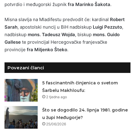
potvrdio i međugorski župnik
fra Marinko Šakota
.
Misna slavlja na Mladifestu predvodit će: kardinal
Robert
Sarah
, apostolski nuncij u BiH nadbiskup
Luigi Pezzuto
,
nadbiskup
mons.
Tadeusz Wojda
, biskup
mons. Guido
Gallese
te provincijal Hercegovačke franjevačke
provincije
fra Miljenko Šteko
.
Povezani članci
5 fascinantnih činjenica o svetom
Šarbelu Makhloufu:
2 tjedna ago
Što se dogodilo 24. lipnja 1981. godine
u župi Međugorje?
25/06/2026