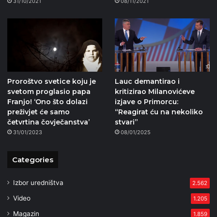
31/10/2021
08/11/2021
Proroštvo svetice koju je
Lauc demantirao i
svetom proglasio papa
kritizirao Milanovićeve
Franjo! ‘Ono što dolazi
izjave o Primorcu:
preživjet će samo
“Reagirat ću na nekoliko
četvrtina čovječanstva’
stvari”
31/01/2023
08/01/2025
Categories
Izbor uredništva
2.562
Video
1.205
Magazin
1.859