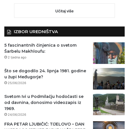
Učitaj više
IZBOR UREDNIŠTVA
5 fascinantnih činjenica o svetom
Šarbelu Makhloufu:
2 tjedna ago
Što se dogodilo 24. lipnja 1981. godine
u župi Međugorje?
25/06/2026
Svetom Ivi u Podmilačju hodočasti se
od davnina, donosimo videozapis iz
1969.
24/06/2026
FRA PETAR LJUBIČIĆ: TIJELOVO – DAN