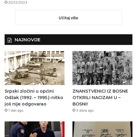
20/12/2023
Učitaj više
NAJNOVIJE
Srpski zločini u općini
ZNANSTVENICI IZ BOSNE
Odžak (1992. – 1995.)-nitko
OTKRILI NACIZAM U –
još nije odgovarao
BOSNI!
1 dan ago
3 dana ago