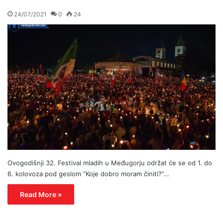
24/07/2021
0
24
Ovogodišnji 32. Festival mladih u Međugorju održat će se od 1. do
6. kolovoza pod geslom “Koje dobro moram činiti?”…
Read More »