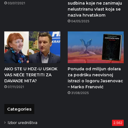
sudbina koje ne zanimaju
03/07/2021
nelustriranu vlast koja se
naziva hrvatskom
04/05/2025
AKO STE U HDZ-U USKOK
Ponuda od milijun dolara
VAS NEĆE TERETITI ZA
za podršku neovisnoj
DAVANJE MITA?
istrazi o logoru Jasenovac
– Marko Franović
07/11/2021
31/08/2025
Categories
Izbor uredništva
2.562