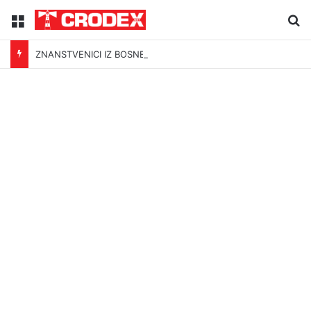
Menu
Tr
ZNANSTVENICI IZ BOSNE OTKRILI NACIZAM U – BOSNI!