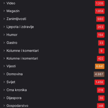
Video
1.205
Magazin
1.858
Zanimljivosti
980
Ljepota i zdravlje
263
Humor
154
Gastro
33
Kolumne i komentari
9
Kolumne i komentari
422
Vijesti
6.841
Domovina
4.987
Svijet
1.458
Crna kronika
218
Dijaspora
36
Gospodarstvo
348