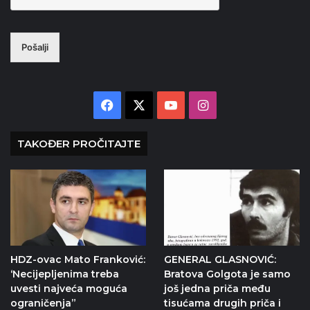
Pošalji
Facebook
X
YouTube
Instagram
TAKOĐER PROČITAJTE
HDZ-ovac Mato Franković:
GENERAL GLASNOVIĆ:
‘Necijepljenima treba
Bratova Golgota je samo
uvesti najveća moguća
još jedna priča među
ograničenja”
tisućama drugih priča i