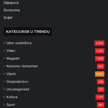
Dijaspora
Domovina
Svijet
KATEGORIJE U TRENDU
Izbor uredništva
2.562
Video
1.205
Magazin
1.858
Kolumne i komentari
422
Vijesti
6.841
Gospodarstvo
348
Uncategorized
317
Kultura
1.417
Sport
387