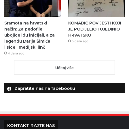
Sramota na hrvatski
KOMADIĆ POVIJESTI KOJI
način: Za pedofile i
JE PODIJELIO I UJEDINIO
ubojice idu inicijali, a za
HRVATSKU
legendu Darija Šimića
5 dana ago
lisice i medijski linč
4 dana ago
Učitaj više
Zapratite nas na facebooku
KONTAKTIRAJTE NAS