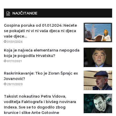
NAJČITANIJE
Gospina poruka od 01.01.2024: Nećete
se pokajati ni vi ni vaša djeca ni djeca
vaše djece…
01/01/2024
Koja je najveća elementarna nepogoda
koja je pogodila Hrvatsku?
07/11/2021
Raskrinkavanje: Tko je Zoran Šprajc ex
Jovanović?
29/11/2023
Taksist nokautirao Petra Vidova,
voditelja Faktografa i bivšeg novinara
Indexa. Sve se to dogodilo zbog
krunice i slike Ante Gotovine