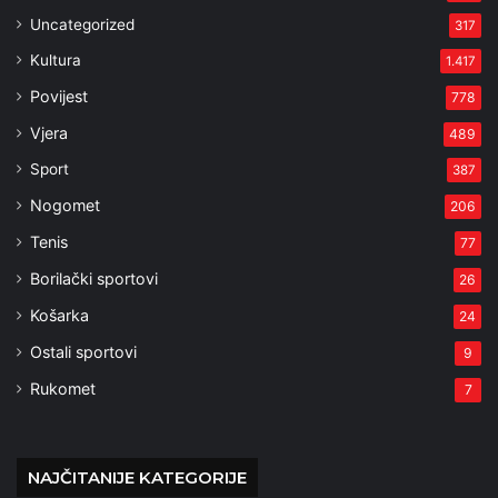
Uncategorized
317
Kultura
1.417
Povijest
778
Vjera
489
Sport
387
Nogomet
206
Tenis
77
Borilački sportovi
26
Košarka
24
Ostali sportovi
9
Rukomet
7
NAJČITANIJE KATEGORIJE