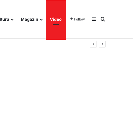
Sidebar
Traži
ltura
Magazin
Video
Follow
gora u Dalju!