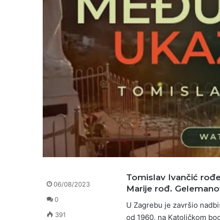
Tomislav Ivančić rođe
06/08/2023
Marije rođ. Gelemanov
0
U Zagrebu je završio nadbis
391
od 1960. na Katoličkom bo