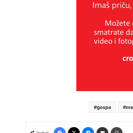
gospa
me
Facebook
X
Messenger
Podijeli putem E-maila
Printa
Podijeli