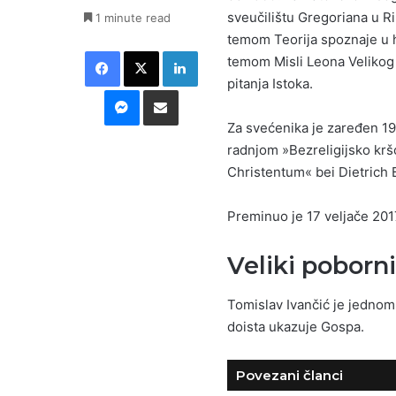
sveučilištu Gregoriana u Ri
1 minute read
temom Teorija spoznaje u hr
Facebook
X
LinkedIn
temom Misli Leona Velikog 
pitanja Istoka.
Messenger
Podijeli putem E-maila
Za svećenika je zaređen 196
radnjom »Bezreligijsko krš
Christentum« bei Dietrich 
Preminuo je 17 veljače 201
Veliki poborn
Tomislav Ivančić je jednom 
doista ukazuje Gospa.
Povezani članci