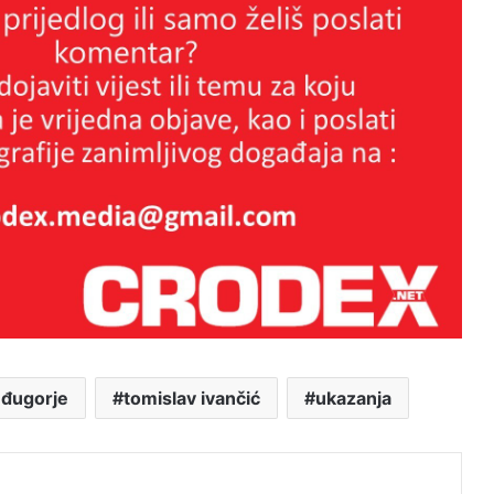
NAJVEĆI POLITIČKI GUBITNIK NA
OVIM PROSTORIMA JE TITO!
Nadahnuta propovijed fra Joze
Grbeša iz Goranaca koja odzvanja
vjerom i poviješću
Tko je bio Gojko Šušak, ratni
ministar obrane pobjedničke
đugorje
tomislav ivančić
ukazanja
hrvatske vojske?
Na današnji dan 1992 dogodila se
j
velika bitka za Livno. 34 godine od