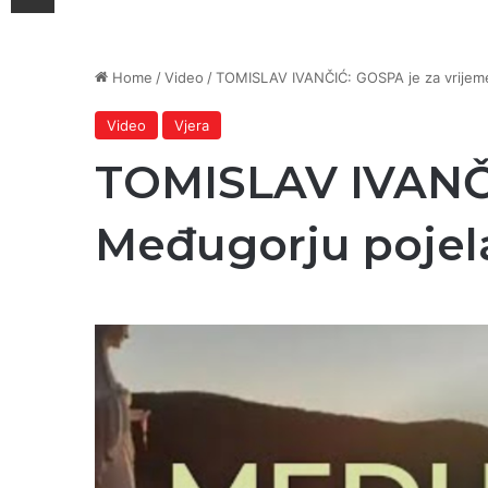
Home
/
Video
/
TOMISLAV IVANČIĆ: GOSPA je za vrijem
Video
Vjera
TOMISLAV IVANČI
Međugorju pojel