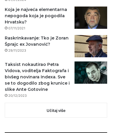
Koja je najveća elementarna
nepogoda koja je pogodila
Hrvatsku?
07/11/2021
Raskrinkavanje: Tko je Zoran
Šprajc ex Jovanović?
29/11/2023
Taksist nokautirao Petra
Vidova, voditelja Faktografa i
bivšeg novinara Indexa. Sve
se to dogodilo zbog krunice i
slike Ante Gotovine
20/12/2023
Učitaj više