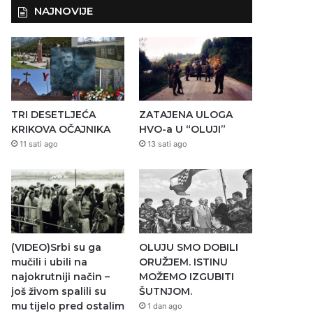
NAJNOVIJE
TRI DESETLJEĆA
ZATAJENA ULOGA
KRIKOVA OČAJNIKA
HVO-a U “OLUJI”
11 sati ago
13 sati ago
(VIDEO)Srbi su ga
OLUJU SMO DOBILI
mučili i ubili na
ORUŽJEM. ISTINU
najokrutniji način –
MOŽEMO IZGUBITI
još živom spalili su
ŠUTNJOM.
mu tijelo pred ostalim
1 dan ago