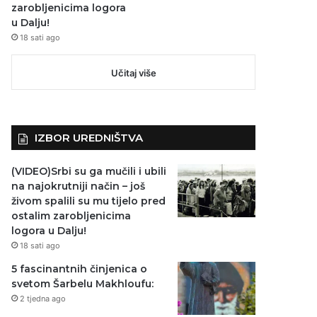
zarobljenicima logora
u Dalju!
18 sati ago
Učitaj više
IZBOR UREDNIŠTVA
(VIDEO)Srbi su ga mučili i ubili
na najokrutniji način – još
živom spalili su mu tijelo pred
ostalim zarobljenicima
logora u Dalju!
18 sati ago
5 fascinantnih činjenica o
svetom Šarbelu Makhloufu:
2 tjedna ago