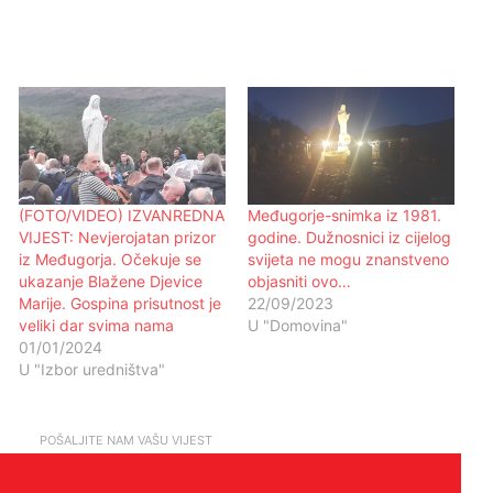
(FOTO/VIDEO) IZVANREDNA
Međugorje-snimka iz 1981.
VIJEST: Nevjerojatan prizor
godine. Dužnosnici iz cijelog
iz Međugorja. Očekuje se
svijeta ne mogu znanstveno
ukazanje Blažene Djevice
objasniti ovo…
Marije. Gospina prisutnost je
22/09/2023
veliki dar svima nama
U "Domovina"
01/01/2024
U "Izbor uredništva"
POŠALJITE NAM VAŠU VIJEST