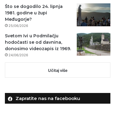
Što se dogodilo 24. lipnja
1981. godine u župi
Međugorje?
25/06/2026
Svetom Ivi u Podmilačju
hodočasti se od davnina,
donosimo videozapis iz 1969.
24/06/2026
Učitaj više
Zapratite nas na facebooku