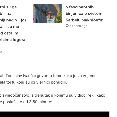
rbi su ga
5 fascinantnih
bili na
činjenica o svetom
iji način – još
Šarbelu Makhloufu:
2 tjedna ago
lili su mu
ed ostalim
nicima logora
go
ati Tomislav Ivančić govori o tome kako je za vrijeme
a tortu koju su joj vjernici ponudili.
 svjedočanstvo, a trenutak u kojemu su vidioci rekli kako
e poslušajte od 3:50 minute: