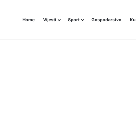
Home
Vijesti
Sport
Gospodarstvo
Ku
utniji način – još živom spalili su mu tijelo pred ostalim zarobljenicima lo