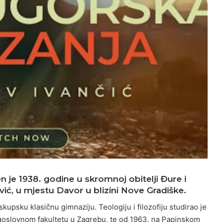
n je 1938. godine u skromnoj obitelji Đure i
ić, u mjestu Davor u blizini Nove Gradiške.
kupsku klasičnu gimnaziju. Teologiju i filozofiju studirao je
goslovnom fakultetu u Zagrebu, te od 1963. na Papinskom