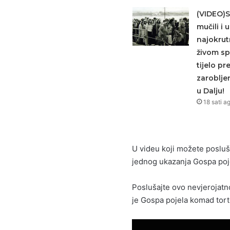
(VIDEO)S
mučili i u
najokrutn
živom spa
tijelo pr
zaroblje
u Dalju!
18 sati a
U videu koji možete posluš
jednog ukazanja Gospa pojel
Poslušajte ovo nevjerojatno
je Gospa pojela komad tort