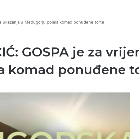
e ukazanja u Međugorju pojela komad ponuđene torte
Ć: GOSPA je za vrije
a komad ponuđene t