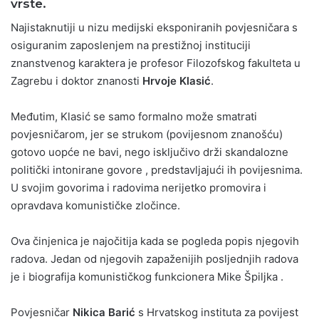
vrste.
Najistaknutiji u nizu medijski eksponiranih povjesničara s
osiguranim zaposlenjem na prestižnoj instituciji
znanstvenog karaktera je profesor Filozofskog fakulteta u
Zagrebu i doktor znanosti
Hrvoje Klasić
.
Međutim, Klasić se samo formalno može smatrati
povjesničarom, jer se strukom (povijesnom znanošću)
gotovo uopće ne bavi, nego isključivo drži skandalozne
politički intonirane govore , predstavljajući ih povijesnima.
U svojim govorima i radovima nerijetko promovira i
opravdava komunističke zločince.
Ova činjenica je najočitija kada se pogleda popis njegovih
radova. Jedan od njegovih zapaženijih posljednjih radova
je i biografija komunističkog funkcionera Mike Špiljka .
Povjesničar
Nikica Barić
s Hrvatskog instituta za povijest