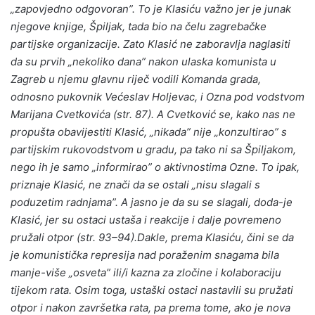
„zapovjedno odgovoran”. To je Klasiću važno jer je junak
njegove knjige, Špiljak, tada bio na čelu zagrebačke
partijske organizacije. Zato Klasić ne zaboravlja naglasiti
da su prvih „nekoliko dana” nakon ulaska komunista u
Zagreb u njemu glavnu riječ vodili Komanda grada,
odnosno pukovnik Većeslav Holjevac, i Ozna pod vodstvom
Marijana Cvetkovića (str. 87). A Cvetković se, kako nas ne
propušta obavijestiti Klasić, „nikada” nije „konzultirao” s
partijskim rukovodstvom u gradu, pa tako ni sa Špiljakom,
nego ih je samo „informirao” o aktivnostima Ozne. To ipak,
priznaje Klasić, ne znači da se ostali „nisu slagali s
poduzetim radnjama”. A jasno je da su se slagali, doda-je
Klasić, jer su ostaci ustaša i reakcije i dalje povremeno
pružali otpor (str. 93–94).Dakle, prema Klasiću, čini se da
je komunistička represija nad poraženim snagama bila
manje-više „osveta” ili/i kazna za zločine i kolaboraciju
tijekom rata. Osim toga, ustaški ostaci nastavili su pružati
otpor i nakon završetka rata, pa prema tome, ako je nova