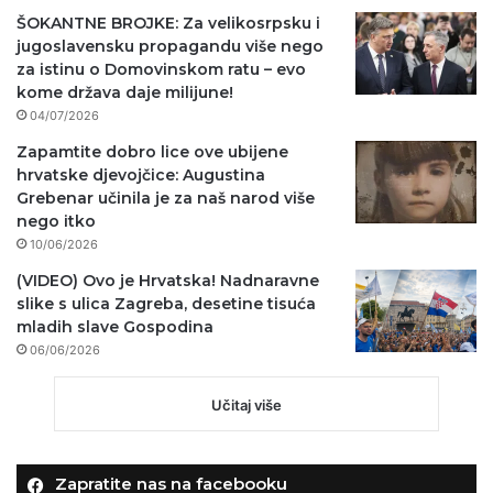
ŠOKANTNE BROJKE: Za velikosrpsku i
jugoslavensku propagandu više nego
za istinu o Domovinskom ratu – evo
kome država daje milijune!
04/07/2026
Zapamtite dobro lice ove ubijene
hrvatske djevojčice: Augustina
Grebenar učinila je za naš narod više
nego itko
10/06/2026
(VIDEO) Ovo je Hrvatska! Nadnaravne
slike s ulica Zagreba, desetine tisuća
mladih slave Gospodina
06/06/2026
Učitaj više
Zapratite nas na facebooku