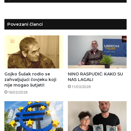
Povezani članci
Gojko Šušak rodio se
NINO RASPUDIĆ: KAKO SU
zahvaljujući čovjeku koji
NAS LAGALI
nije mogao šutjeti!
11/03/2026
16/03/2026