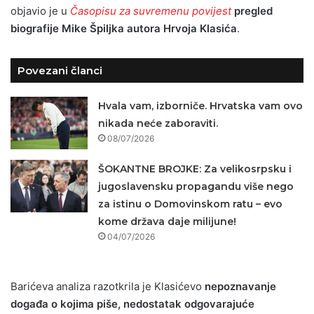
objavio je u
Časopisu za suvremenu povijest
pregled
biografije Mike Špiljka autora Hrvoja Klasića
.
Povezani članci
Hvala vam, izborniče. Hrvatska vam ovo
nikada neće zaboraviti.
08/07/2026
ŠOKANTNE BROJKE: Za velikosrpsku i
jugoslavensku propagandu više nego
za istinu o Domovinskom ratu – evo
kome država daje milijune!
04/07/2026
Barićeva analiza razotkrila je Klasićevo
nepoznavanje
događa o kojima piše, nedostatak odgovarajuće