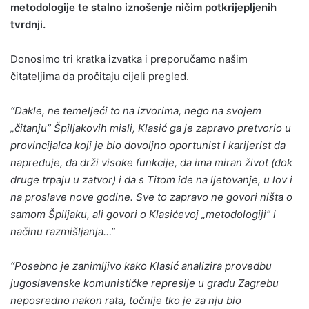
metodologije te stalno iznošenje ničim potkrijepljenih
tvrdnji.
Donosimo tri kratka izvatka i preporučamo našim
čitateljima da pročitaju cijeli pregled.
“Dakle, ne temeljeći to na izvorima, nego na svojem
„čitanju” Špiljakovih misli, Klasić ga je zapravo pretvorio u
provincijalca koji je bio dovoljno oportunist i karijerist da
napreduje, da drži visoke funkcije, da ima miran život (dok
druge trpaju u zatvor) i da s Titom ide na ljetovanje, u lov i
na proslave nove godine. Sve to zapravo ne govori ništa o
samom Špiljaku, ali govori o Klasićevoj „metodologiji” i
načinu razmišljanja…”
“Posebno je zanimljivo kako Klasić analizira provedbu
jugoslavenske komunističke represije u gradu Zagrebu
neposredno nakon rata, točnije tko je za nju bio