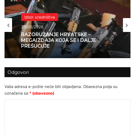
Izbor uredništva
23/05/2026
RAZORUŽANJE HRVATSKE –
MEGAIZDAJA KOJA SE I DALJE
PREŠUĆUJE
Odgovori
Vaša adresa e-pošte neće biti objavljena.
Obavezna polja su
označena sa
* (obavezno)
K
o
m
e