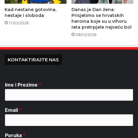
Kad nestane gotovina,
Danas je Dan žena:
nestaje i sloboda
Prisjetimo se hrvatskih
heroina koje su u vihoru
11/03/2026
rata pretrpjele najveću bol
08/03/2026
KONTAKTIRAJTE NAS
Ime i Prezime
*
Email
*
Poruka
*