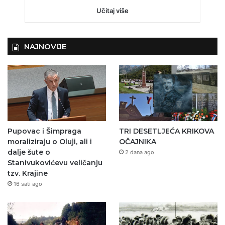
Učitaj više
NAJNOVIJE
Pupovac i Šimpraga
TRI DESETLJEĆA KRIKOVA
moraliziraju o Oluji, ali i
OČAJNIKA
dalje šute o
2 dana ago
Stanivukovićevu veličanju
tzv. Krajine
16 sati ago