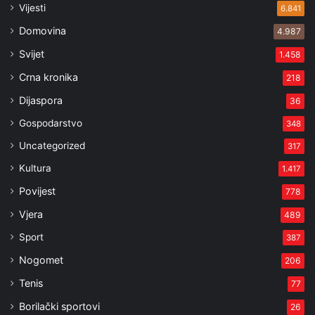
Vijesti
6.841
Domovina
4.987
Svijet
1.458
Crna kronika
218
Dijaspora
36
Gospodarstvo
348
Uncategorized
317
Kultura
1.417
Povijest
778
Vjera
489
Sport
387
Nogomet
206
Tenis
77
Borilački sportovi
26