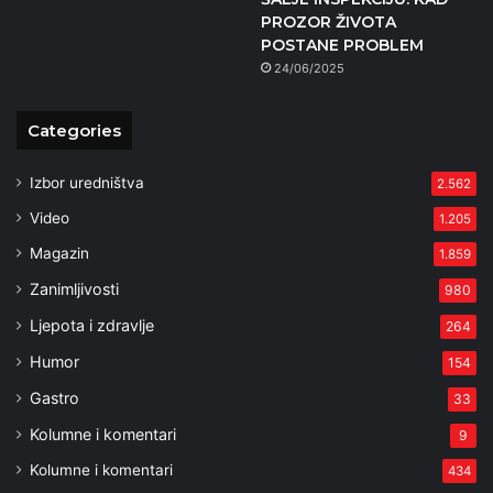
PROZOR ŽIVOTA
POSTANE PROBLEM
24/06/2025
Categories
Izbor uredništva
2.562
Video
1.205
Magazin
1.859
Zanimljivosti
980
Ljepota i zdravlje
264
Humor
154
Gastro
33
Kolumne i komentari
9
Kolumne i komentari
434