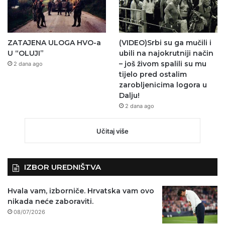
ZATAJENA ULOGA HVO-a
(VIDEO)Srbi su ga mučili i
U “OLUJI”
ubili na najokrutniji način
– još živom spalili su mu
2 dana ago
tijelo pred ostalim
zarobljenicima logora u
Dalju!
2 dana ago
Učitaj više
IZBOR UREDNIŠTVA
Hvala vam, izborniče. Hrvatska vam ovo
nikada neće zaboraviti.
08/07/2026