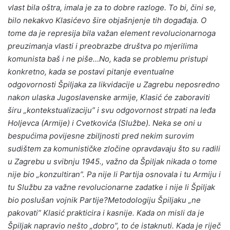
vlast bila oštra, imala je za to dobre razloge. To bi, čini se,
bilo nekakvo Klasićevo šire objašnjenje tih događaja. O
tome da je represija bila važan element revolucionarnoga
preuzimanja vlasti i preobrazbe društva po mjerilima
komunista baš i ne piše…No, kada se problemu pristupi
konkretno, kada se postavi pitanje eventualne
odgovornosti Špiljaka za likvidacije u Zagrebu neposredno
nakon ulaska Jugoslavenske armije, Klasić će zaboraviti
širu „kontekstualizaciju” i svu odgovornost strpati na leđa
Holjevca (Armije) i Cvetkovića (Službe). Neka se oni u
bespućima povijesne zbiljnosti pred nekim surovim
sudištem za komunističke zločine opravdavaju što su radili
u Zagrebu u svibnju 1945., važno da Špiljak nikada o tome
nije bio „konzultiran”. Pa nije li Partija osnovala i tu Armiju i
tu Službu za važne revolucionarne zadatke i nije li Špiljak
bio poslušan vojnik Partije?Metodologiju Špiljaku „ne
pakovati” Klasić prakticira i kasnije. Kada on misli da je
Špiljak napravio nešto „dobro”, to će istaknuti. Kada je riječ