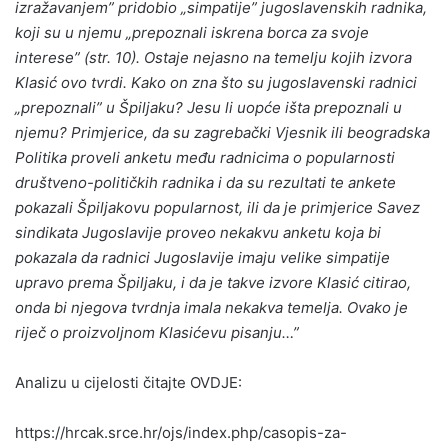
izražavanjem” pridobio „simpatije” jugoslavenskih radnika,
koji su u njemu „prepoznali iskrena borca za svoje
interese” (str. 10). Ostaje nejasno na temelju kojih izvora
Klasić ovo tvrdi. Kako on zna što su jugoslavenski radnici
„prepoznali” u Špiljaku? Jesu li uopće išta prepoznali u
njemu? Primjerice, da su zagrebački Vjesnik ili beogradska
Politika proveli anketu među radnicima o popularnosti
društveno-političkih radnika i da su rezultati te ankete
pokazali Špiljakovu popularnost, ili da je primjerice Savez
sindikata Jugoslavije proveo nekakvu anketu koja bi
pokazala da radnici Jugoslavije imaju velike simpatije
upravo prema Špiljaku, i da je takve izvore Klasić citirao,
onda bi njegova tvrdnja imala nekakva temelja. Ovako je
riječ o proizvoljnom Klasićevu pisanju…”
Analizu u cijelosti čitajte OVDJE:
https://hrcak.srce.hr/ojs/index.php/casopis-za-