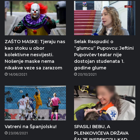
ZAŠTO MASKE: Tjeraju nas
Selak Raspudić o
kao stoku u obor
”glumcu” Pupovcu: Jeftini
kolektivne nesvijesti.
Pupovčev teatar nije
Nošenje maske nema
dostojan studenata 1.
nikakve veze sa zarazom
godine glume
14/06/2021
20/10/2021
Vatreni na Španjolsku!
SPASILI BEBU, A
PLENKOVIĆEVA DRŽAVA
23/06/2021
ŠALJE INSPEKCIJU: KAD