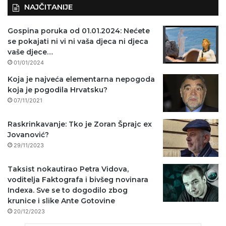
NAJČITANIJE
Gospina poruka od 01.01.2024: Nećete
se pokajati ni vi ni vaša djeca ni djeca
vaše djece…
01/01/2024
Koja je najveća elementarna nepogoda
koja je pogodila Hrvatsku?
07/11/2021
Raskrinkavanje: Tko je Zoran Šprajc ex
Jovanović?
29/11/2023
Taksist nokautirao Petra Vidova,
voditelja Faktografa i bivšeg novinara
Indexa. Sve se to dogodilo zbog
krunice i slike Ante Gotovine
20/12/2023