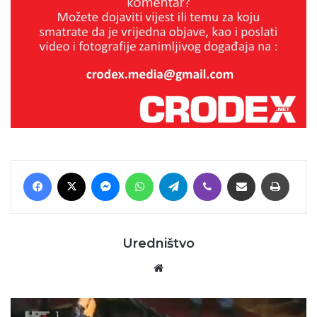
Facebook
X
Messenger
WhatsApp
Telegram
Viber
Podijeli putem E-maila
Printaj
Uredništvo
Website