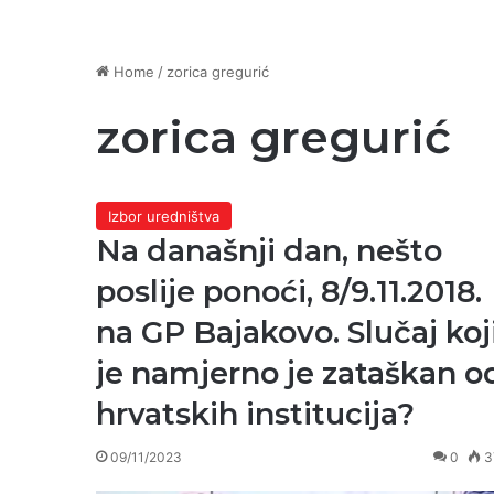
Home
/
zorica gregurić
zorica gregurić
Izbor uredništva
Na današnji dan, nešto
poslije ponoći, 8/9.11.2018.
na GP Bajakovo. Slučaj koj
je namjerno je zataškan o
hrvatskih institucija?
09/11/2023
0
3