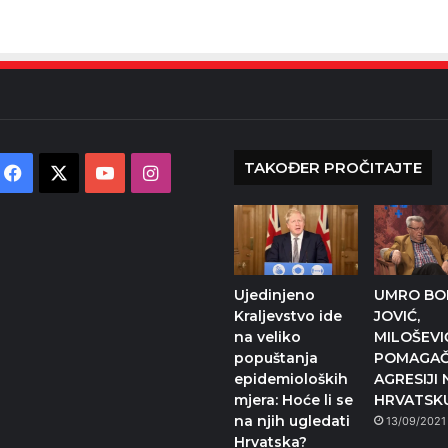
TAKOĐER PROČITAJTE
Facebook
X
YouTube
Instagram
Ujedinjeno
UMRO BO
Kraljevstvo ide
JOVIĆ,
na veliko
MILOŠEVI
popuštanja
POMAGAČ
epidemioloških
AGRESIJI 
mjera: Hoće li se
HRVATSK
na njih ugledati
13/09/2021
Hrvatska?