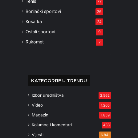
Tenis
77
Borilački sportovi
26
Košarka
24
Ostali sportovi
9
Rukomet
7
KATEGORIJE U TRENDU
Izbor uredništva
2.562
Video
1.205
Magazin
1.859
Kolumne i komentari
433
Vijesti
6.841