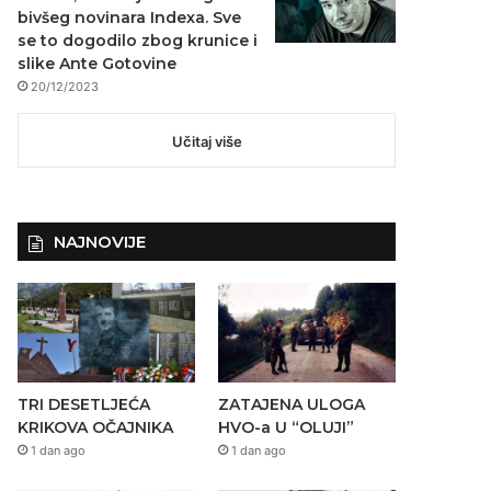
bivšeg novinara Indexa. Sve
se to dogodilo zbog krunice i
slike Ante Gotovine
20/12/2023
Učitaj više
NAJNOVIJE
TRI DESETLJEĆA
ZATAJENA ULOGA
KRIKOVA OČAJNIKA
HVO-a U “OLUJI”
1 dan ago
1 dan ago