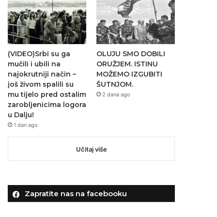
(VIDEO)Srbi su ga
OLUJU SMO DOBILI
mučili i ubili na
ORUŽJEM. ISTINU
najokrutniji način –
MOŽEMO IZGUBITI
još živom spalili su
ŠUTNJOM.
mu tijelo pred ostalim
2 dana ago
zarobljenicima logora
u Dalju!
1 dan ago
Učitaj više
Zapratite nas na facebooku