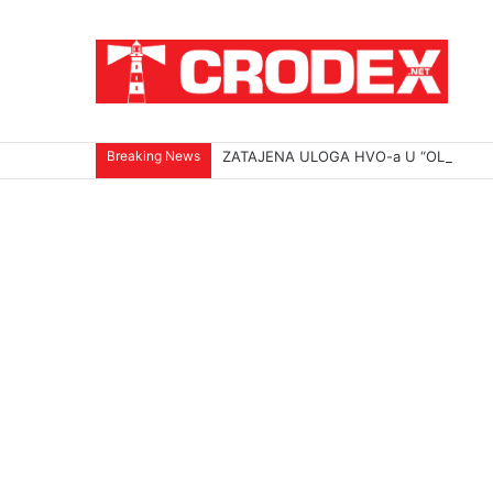
Breaking News
ZATAJENA ULOGA HVO-a U “OLUJI”