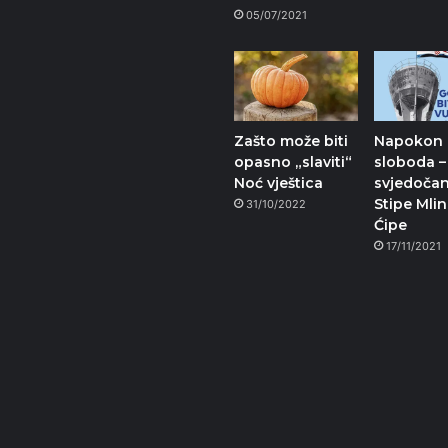
05/07/2021
Zašto može biti
Napokon
opasno „slaviti“
sloboda –
Noć vještica
svjedoča
Stipe Mlin
31/10/2022
Ćipe
17/11/2021