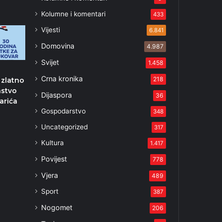
Kolumne i komentari
433
Vijesti
6.841
Domovina
4.987
Svijet
1.458
Crna kronika
218
 zlatno
nstvo
Dijaspora
36
arića
Gospodarstvo
348
Uncategorized
317
Kultura
1.417
Povijest
778
Vjera
489
Sport
387
Nogomet
206