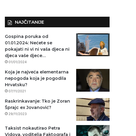
NAJČITANIJE
Gospina poruka od
01.01.2024: Nećete se
pokajati ni vi ni vaša djeca ni
djeca vaše djece…
01/01/2024
Koja je najveća elementarna
nepogoda koja je pogodila
Hrvatsku?
07/11/2021
Raskrinkavanje: Tko je Zoran
Šprajc ex Jovanović?
29/11/2023
Taksist nokautirao Petra
Vidova, voditelja Faktografa i