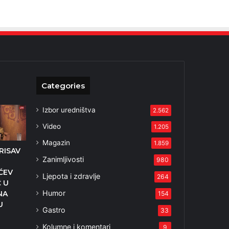
Categories
Izbor uredništva
2.562
Video
1.205
Magazin
1.859
RISAV
Zanimljivosti
980
ĆEV
Ljepota i zdravlje
264
 U
Humor
NA
154
U
Gastro
33
Kolumne i komentari
9