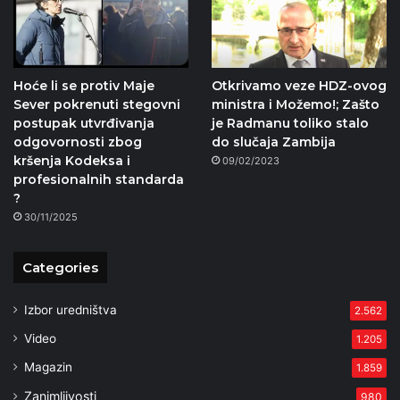
Hoće li se protiv Maje
Otkrivamo veze HDZ-ovog
Sever pokrenuti stegovni
ministra i Možemo!; Zašto
postupak utvrđivanja
je Radmanu toliko stalo
odgovornosti zbog
do slučaja Zambija
kršenja Kodeksa i
09/02/2023
profesionalnih standarda
?
30/11/2025
Categories
Izbor uredništva
2.562
Video
1.205
Magazin
1.859
Zanimljivosti
980