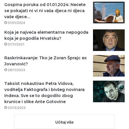
Gospina poruka od 01.01.2024: Nećete
se pokajati ni vi ni vaša djeca ni djeca
vaše djece…
01/01/2024
Koja je najveća elementarna nepogoda
koja je pogodila Hrvatsku?
07/11/2021
Raskrinkavanje: Tko je Zoran Šprajc ex
Jovanović?
29/11/2023
Taksist nokautirao Petra Vidova,
voditelja Faktografa i bivšeg novinara
Indexa. Sve se to dogodilo zbog
krunice i slike Ante Gotovine
20/12/2023
Učitaj više