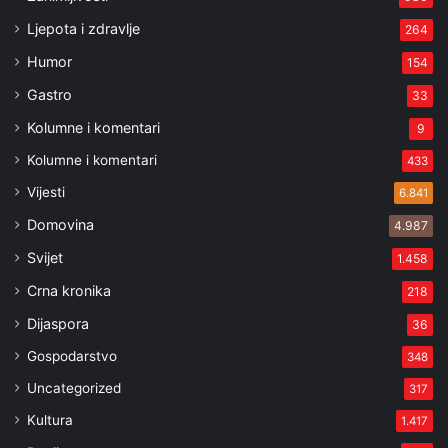
Ljepota i zdravlje
264
Humor
154
Gastro
33
Kolumne i komentari
9
Kolumne i komentari
433
Vijesti
6.841
Domovina
4.987
Svijet
1.458
Crna kronika
218
Dijaspora
36
Gospodarstvo
348
Uncategorized
317
Kultura
1.417