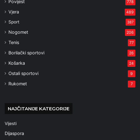
Povijest
778
Vjera
489
Sport
387
Nogomet
206
Tenis
77
Borilački sportovi
26
Košarka
24
Ostali sportovi
9
Rukomet
7
NAJČITANIJE KATEGORIJE
Vijesti
Dijaspora