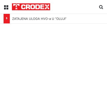
Menu
Tr
ZATAJENA ULOGA HVO-a U “OLUJI”