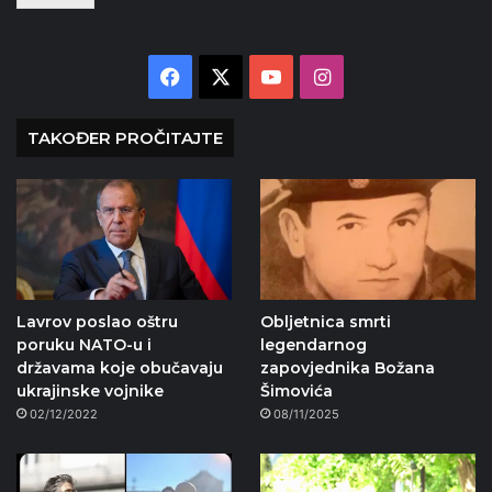
Facebook
X
YouTube
Instagram
TAKOĐER PROČITAJTE
Lavrov poslao oštru
Obljetnica smrti
poruku NATO-u i
legendarnog
državama koje obučavaju
zapovjednika Božana
ukrajinske vojnike
Šimovića
02/12/2022
08/11/2025