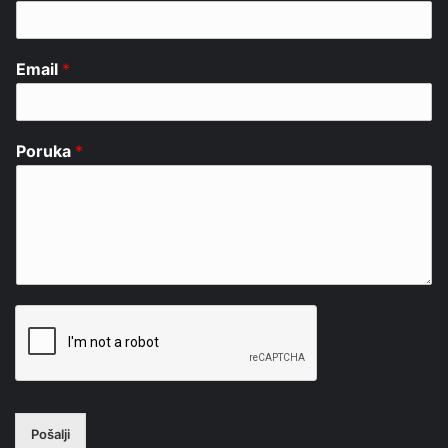
Email
*
Poruka
*
Pošalji