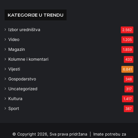
KATEGORIJE U TRENDU
Izbor uredništva
2.562
Video
1.205
Magazin
1.859
Kolumne i komentari
433
Vijesti
6.841
Gospodarstvo
348
Uncategorized
317
Kultura
1.417
Sport
387
© Copyright 2026, Sva prava pridržana |
Imate potrebu za