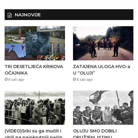
NAJNOVIJE
TRI DESETLJEĆA KRIKOVA
ZATAJENA ULOGA HVO-a
OČAJNIKA
U “OLUJI”
6 sati ago
8 sati ago
(VIDEO)Srbi su ga mučili i
OLUJU SMO DOBILI
ubili na najokrutniji način
ORUŽJEM. ISTINU