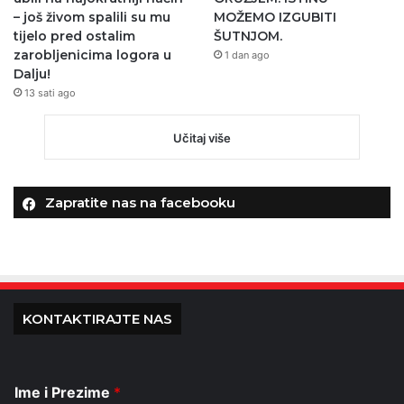
– još živom spalili su mu
MOŽEMO IZGUBITI
tijelo pred ostalim
ŠUTNJOM.
zarobljenicima logora u
1 dan ago
Dalju!
13 sati ago
Učitaj više
Zapratite nas na facebooku
KONTAKTIRAJTE NAS
Ime i Prezime
*