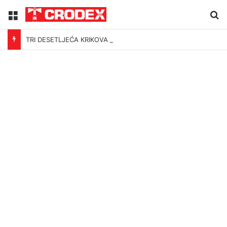
Menu
Tr
TRI DESETLJEĆA KRIKOVA OČAJNIKA