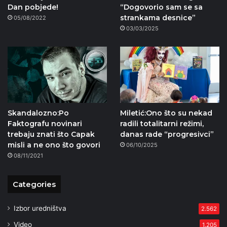
Dan pobjede!
“Dogovorio sam se sa
strankama desnice”
05/08/2022
03/03/2025
Skandalozno:Po
Miletić:Ono što su nekad
Faktografu novinari
radili totalitarni režimi,
trebaju znati što Capak
danas rade “progresivci”
misli a ne ono što govori
06/10/2025
08/11/2021
Categories
Izbor uredništva
2.562
Video
1.205