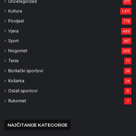
Uncategorized
317
Kultura
1.417
Povijest
778
Vjera
489
Sport
387
Nogomet
206
Tenis
77
Borilački sportovi
26
Košarka
24
Ostali sportovi
9
Rukomet
7
NAJČITANIJE KATEGORIJE