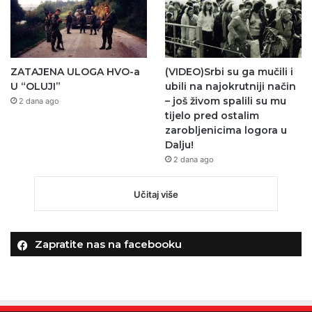
ZATAJENA ULOGA HVO-a
(VIDEO)Srbi su ga mučili i
U “OLUJI”
ubili na najokrutniji način
– još živom spalili su mu
2 dana ago
tijelo pred ostalim
zarobljenicima logora u
Dalju!
2 dana ago
Učitaj više
Zapratite nas na facebooku