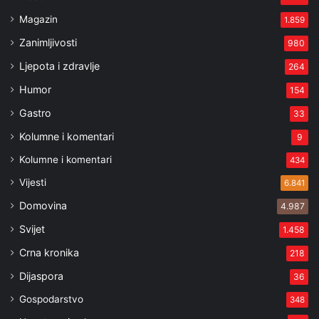
Magazin
1.859
Zanimljivosti
980
Ljepota i zdravlje
264
Humor
154
Gastro
33
Kolumne i komentari
9
Kolumne i komentari
434
Vijesti
6.841
Domovina
4.987
Svijet
1.458
Crna kronika
218
Dijaspora
36
Gospodarstvo
348