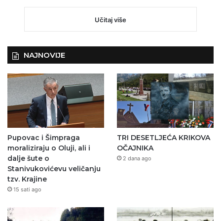
Učitaj više
NAJNOVIJE
Pupovac i Šimpraga
TRI DESETLJEĆA KRIKOVA
moraliziraju o Oluji, ali i
OČAJNIKA
dalje šute o
2 dana ago
Stanivukovićevu veličanju
tzv. Krajine
15 sati ago