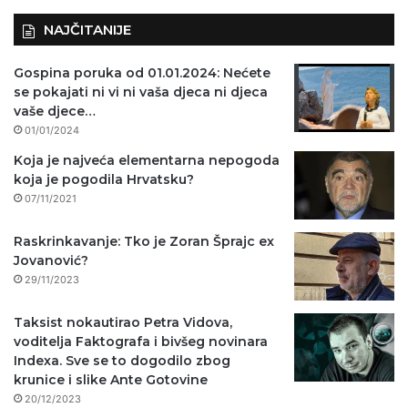
NAJČITANIJE
Gospina poruka od 01.01.2024: Nećete
se pokajati ni vi ni vaša djeca ni djeca
vaše djece…
01/01/2024
Koja je najveća elementarna nepogoda
koja je pogodila Hrvatsku?
07/11/2021
Raskrinkavanje: Tko je Zoran Šprajc ex
Jovanović?
29/11/2023
Taksist nokautirao Petra Vidova,
voditelja Faktografa i bivšeg novinara
Indexa. Sve se to dogodilo zbog
krunice i slike Ante Gotovine
20/12/2023