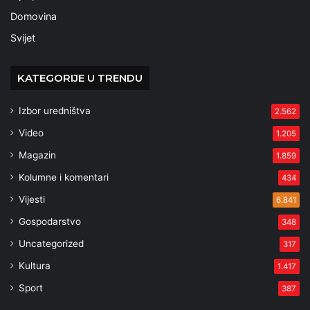
Domovina
Svijet
KATEGORIJE U TRENDU
Izbor uredništva
2.562
Video
1.205
Magazin
1.859
Kolumne i komentari
434
Vijesti
6.841
Gospodarstvo
348
Uncategorized
317
Kultura
1.417
Sport
387