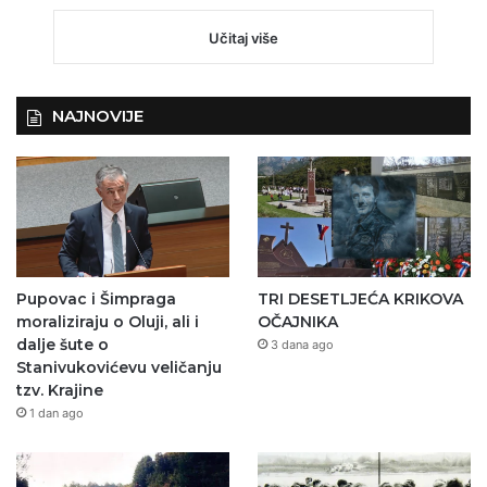
Učitaj više
NAJNOVIJE
Pupovac i Šimpraga
TRI DESETLJEĆA KRIKOVA
moraliziraju o Oluji, ali i
OČAJNIKA
dalje šute o
3 dana ago
Stanivukovićevu veličanju
tzv. Krajine
1 dan ago