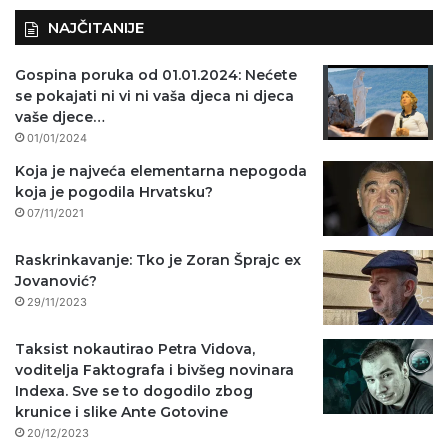
NAJČITANIJE
Gospina poruka od 01.01.2024: Nećete
se pokajati ni vi ni vaša djeca ni djeca
vaše djece…
01/01/2024
Koja je najveća elementarna nepogoda
koja je pogodila Hrvatsku?
07/11/2021
Raskrinkavanje: Tko je Zoran Šprajc ex
Jovanović?
29/11/2023
Taksist nokautirao Petra Vidova,
voditelja Faktografa i bivšeg novinara
Indexa. Sve se to dogodilo zbog
krunice i slike Ante Gotovine
20/12/2023