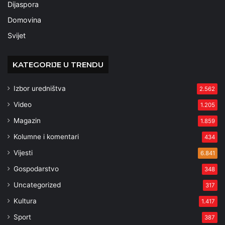
Dijaspora
Domovina
Svijet
KATEGORIJE U TRENDU
Izbor uredništva
2.562
Video
1.205
Magazin
1.859
Kolumne i komentari
434
Vijesti
6.841
Gospodarstvo
348
Uncategorized
317
Kultura
1.417
Sport
387