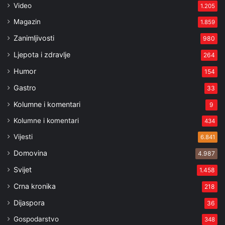
Video
1.205
Magazin
1.859
Zanimljivosti
980
Ljepota i zdravlje
264
Humor
154
Gastro
33
Kolumne i komentari
9
Kolumne i komentari
434
Vijesti
6.841
Domovina
4.987
Svijet
1.458
Crna kronika
218
Dijaspora
36
Gospodarstvo
348