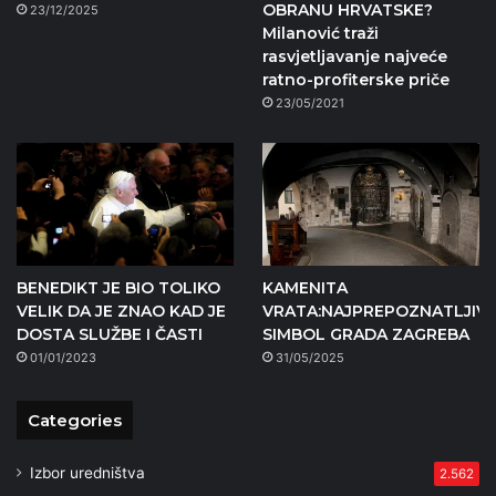
OBRANU HRVATSKE?
23/12/2025
Milanović traži
rasvjetljavanje najveće
ratno-profiterske priče
23/05/2021
BENEDIKT JE BIO TOLIKO
KAMENITA
VELIK DA JE ZNAO KAD JE
VRATA:NAJPREPOZNATLJIVIJ
DOSTA SLUŽBE I ČASTI
SIMBOL GRADA ZAGREBA
01/01/2023
31/05/2025
Categories
Izbor uredništva
2.562