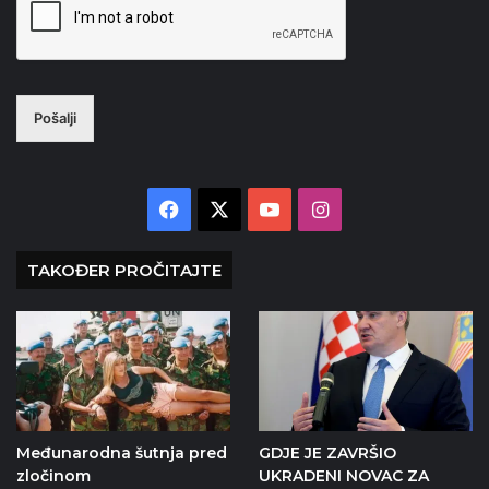
Pošalji
Facebook
X
YouTube
Instagram
TAKOĐER PROČITAJTE
Međunarodna šutnja pred
GDJE JE ZAVRŠIO
zločinom
UKRADENI NOVAC ZA