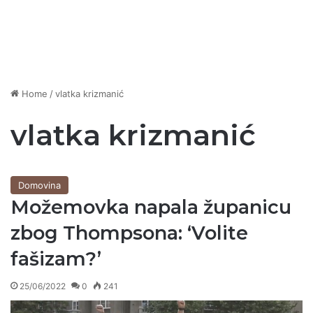
Home
/
vlatka krizmanić
vlatka krizmanić
Domovina
Možemovka napala županicu
zbog Thompsona: ‘Volite
fašizam?’
25/06/2022
0
241