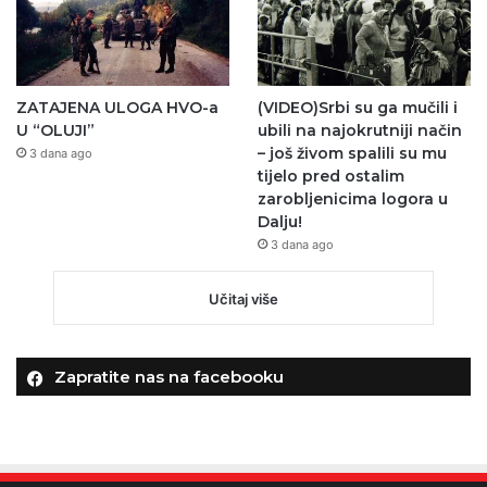
ZATAJENA ULOGA HVO-a
(VIDEO)Srbi su ga mučili i
U “OLUJI”
ubili na najokrutniji način
– još živom spalili su mu
3 dana ago
tijelo pred ostalim
zarobljenicima logora u
Dalju!
3 dana ago
Učitaj više
Zapratite nas na facebooku