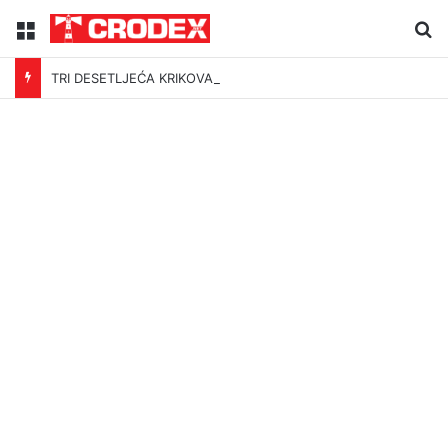
Menu
Tr
TRI DESETLJEĆA KRIKOVA OČAJNIKA