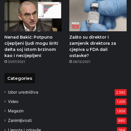
Nenad Bakić: Potpuno
Zašto su direktor i
cijepljeni ljudi mogu širiti
zamjenik direktora za
delta soj istom brzinom
cjepiva u FDA dali
kao i necijepljeni
ostavke?
31/07/2021
28/12/2021
Categories
Izbor uredništva
2.562
Video
1.205
Magazin
1.859
Zanimljivosti
980
Ljepota i zdravlje
264