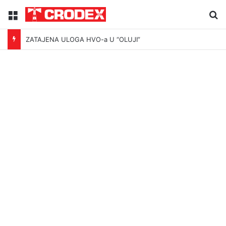
Menu
Tr
ZATAJENA ULOGA HVO-a U “OLUJI”