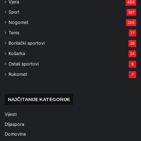
Vjera
489
Sport
387
Nogomet
206
Tenis
77
Borilački sportovi
26
Košarka
24
Ostali sportovi
9
Rukomet
7
NAJČITANIJE KATEGORIJE
Vijesti
Dijaspora
Domovina