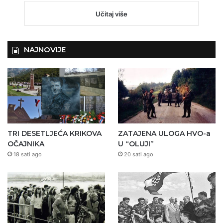
Učitaj više
NAJNOVIJE
TRI DESETLJEĆA KRIKOVA
ZATAJENA ULOGA HVO-a
OČAJNIKA
U “OLUJI”
18 sati ago
20 sati ago