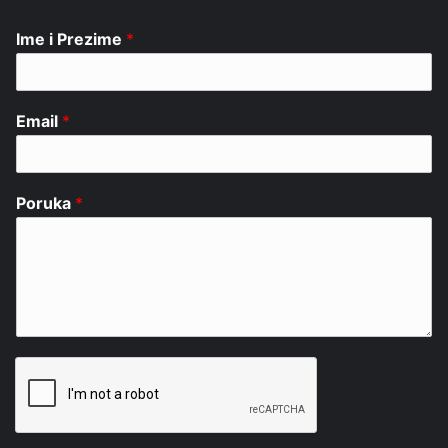
Ime i Prezime
*
Email
*
Poruka
*