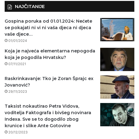
NAJČITANIJE
Gospina poruka od 01.01.2024: Nećete
se pokajati ni vi ni vaša djeca ni djeca
vaše djece…
01/01/2024
Koja je najveća elementarna nepogoda
koja je pogodila Hrvatsku?
07/11/2021
Raskrinkavanje: Tko je Zoran Šprajc ex
Jovanović?
29/11/2023
Taksist nokautirao Petra Vidova,
voditelja Faktografa i bivšeg novinara
Indexa. Sve se to dogodilo zbog
krunice i slike Ante Gotovine
20/12/2023