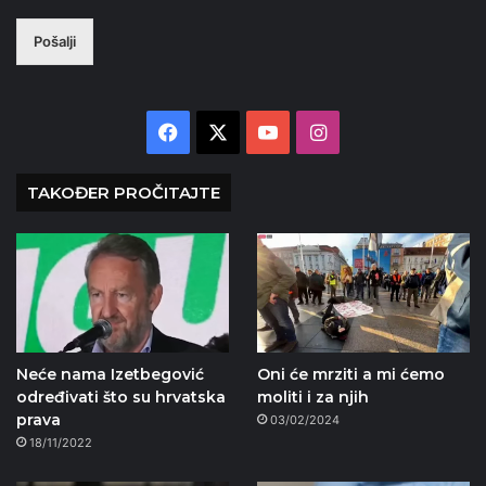
Pošalji
Facebook
X
YouTube
Instagram
TAKOĐER PROČITAJTE
Neće nama Izetbegović
Oni će mrziti a mi ćemo
određivati što su hrvatska
moliti i za njih
prava
03/02/2024
18/11/2022