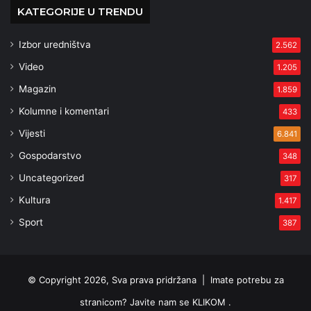
KATEGORIJE U TRENDU
Izbor uredništva
2.562
Video
1.205
Magazin
1.859
Kolumne i komentari
433
Vijesti
6.841
Gospodarstvo
348
Uncategorized
317
Kultura
1.417
Sport
387
© Copyright 2026, Sva prava pridržana |
Imate potrebu za
stranicom? Javite nam se KLIKOM .