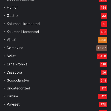
Humor
154
Gastro
33
Kolumne i komentari
9
Kolumne i komentari
433
Vijesti
6.841
Domovina
4.987
Svijet
1.458
Crna kronika
218
Dijaspora
36
Gospodarstvo
348
Uncategorized
317
Kultura
1.417
Povijest
778