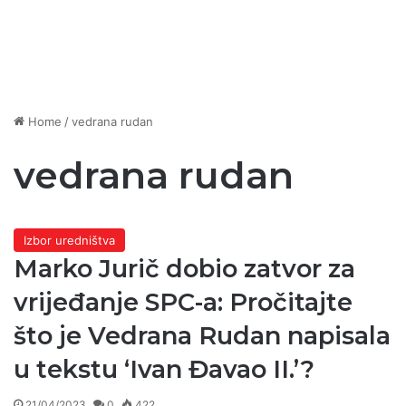
Home
/
vedrana rudan
vedrana rudan
Izbor uredništva
Marko Jurič dobio zatvor za
vrijeđanje SPC-a: Pročitajte
što je Vedrana Rudan napisala
u tekstu ‘Ivan Đavao II.’?
21/04/2023
0
422