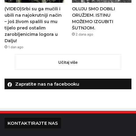
(VIDEO)Srbi su ga mučili i
OLUJU SMO DOBILI
ubili na najokrutniji način
ORUŽJEM. ISTINU
– još živom spalili su mu
MOŽEMO IZGUBITI
tijelo pred ostalim
ŠUTNJOM.
zarobljenicima logora u
2 dana ago
Dalju!
1 dan ago
Učitaj više
Zapratite nas na facebooku
KONTAKTIRAJTE NAS