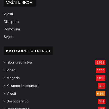
VAŽNI LINKOVI
Vijesti
Dijaspora
Domovina
Svijet
KATEGORIJE U TRENDU
Izbor uredništva
2.562
Video
1.205
Magazin
1.859
Kolumne i komentari
433
Vijesti
6.841
Gospodarstvo
348