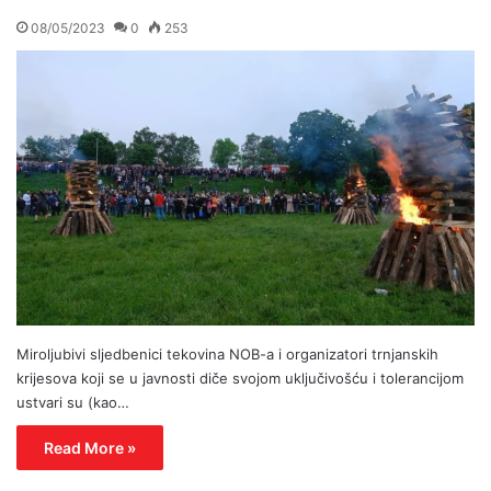
08/05/2023
0
253
Miroljubivi sljedbenici tekovina NOB-a i organizatori trnjanskih
krijesova koji se u javnosti diče svojom uključivošću i tolerancijom
ustvari su (kao…
Read More »