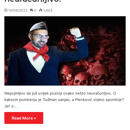
14/06/2023
0
1.403
Nepojmljivo da još uvijek postoji ovako nešto neuračunljivo. O
kakvom pomirenju je Tuđman sanjao, a Plenković stalno spominje?
Jel’ o…
Read More »