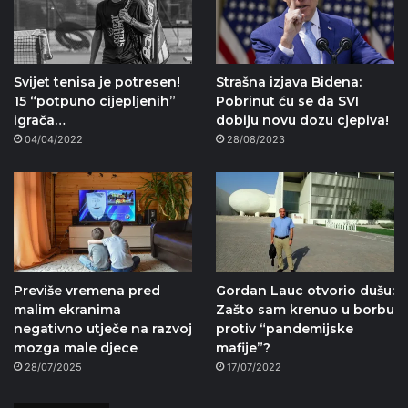
Svijet tenisa je potresen!
Strašna izjava Bidena:
15 “potpuno cijepljenih”
Pobrinut ću se da SVI
igrača…
dobiju novu dozu cjepiva!
04/04/2022
28/08/2023
Previše vremena pred
Gordan Lauc otvorio dušu:
malim ekranima
Zašto sam krenuo u borbu
negativno utječe na razvoj
protiv “pandemijske
mozga male djece
mafije”?
28/07/2025
17/07/2022