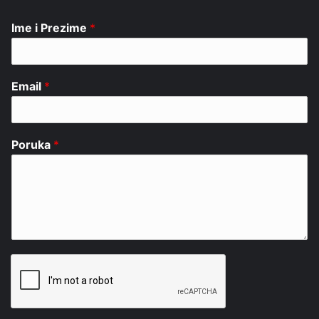
Ime i Prezime
*
Email
*
Poruka
*