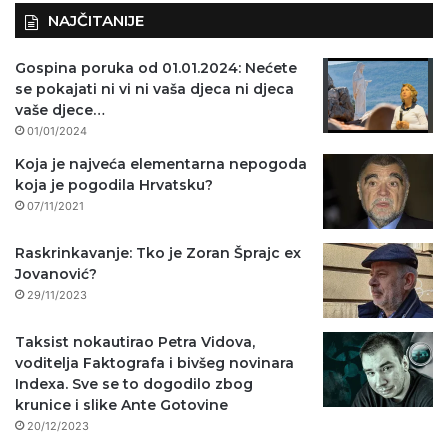
NAJČITANIJE
Gospina poruka od 01.01.2024: Nećete
se pokajati ni vi ni vaša djeca ni djeca
vaše djece…
01/01/2024
Koja je najveća elementarna nepogoda
koja je pogodila Hrvatsku?
07/11/2021
Raskrinkavanje: Tko je Zoran Šprajc ex
Jovanović?
29/11/2023
Taksist nokautirao Petra Vidova,
voditelja Faktografa i bivšeg novinara
Indexa. Sve se to dogodilo zbog
krunice i slike Ante Gotovine
20/12/2023