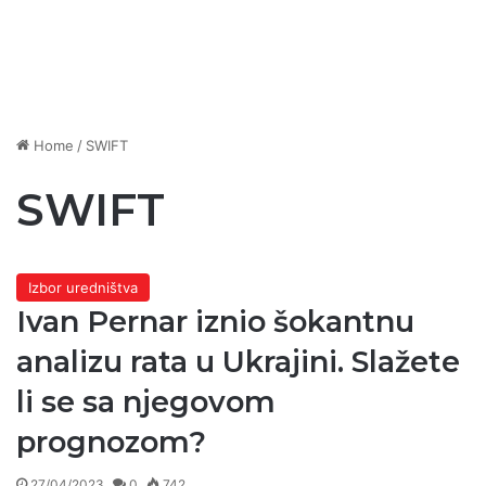
Home
/
SWIFT
SWIFT
Izbor uredništva
Ivan Pernar iznio šokantnu
analizu rata u Ukrajini. Slažete
li se sa njegovom
prognozom?
27/04/2023
0
742