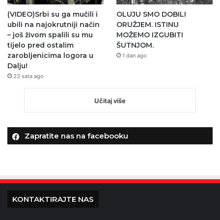
(VIDEO)Srbi su ga mučili i
OLUJU SMO DOBILI
ubili na najokrutniji način
ORUŽJEM. ISTINU
– još živom spalili su mu
MOŽEMO IZGUBITI
tijelo pred ostalim
ŠUTNJOM.
zarobljenicima logora u
1 dan ago
Dalju!
23 sata ago
Učitaj više
Zapratite nas na facebooku
KONTAKTIRAJTE NAS