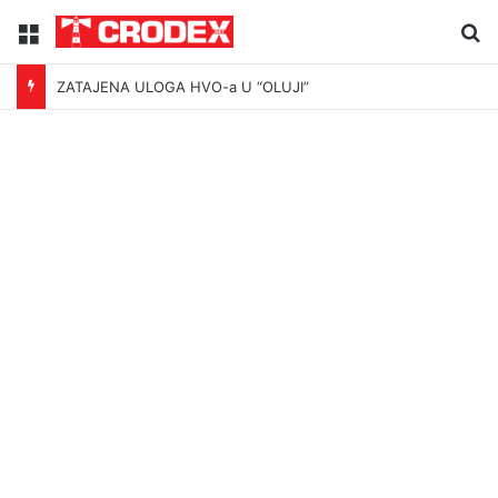
Menu
Tr
ZATAJENA ULOGA HVO-a U “OLUJI”