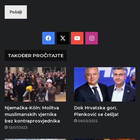
Pošalji
Facebook
X
YouTube
Instagram
TAKOĐER PROČITAJTE
Njemačka-Köln: Molitva
Dok Hrvatska gori,
muslimanskih vjernika
Plenković se češlja!
bez kontraprosvjednika
04/03/2022
13/07/2023