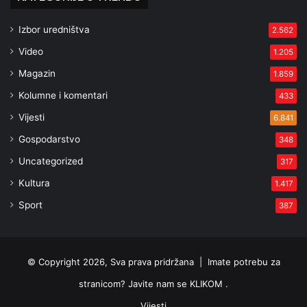
Izbor uredništva
2.562
Video
1.205
Magazin
1.859
Kolumne i komentari
433
Vijesti
6.841
Gospodarstvo
348
Uncategorized
317
Kultura
1.417
Sport
387
© Copyright 2026, Sva prava pridržana |
Imate potrebu za
stranicom? Javite nam se KLIKOM .
Vijesti