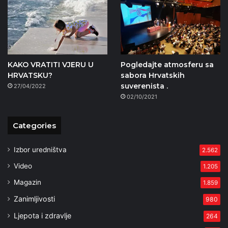
KAKO VRATITI VJERU U
Pogledajte atmosferu sa
HRVATSKU?
sabora Hrvatskih
suverenista .
27/04/2022
02/10/2021
Categories
Izbor uredništva
2.562
Video
1.205
Magazin
1.859
Zanimljivosti
980
Ljepota i zdravlje
264