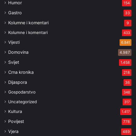
Humor
154
Gastro
33
Kolumne i komentari
9
Kolumne i komentari
433
Vijesti
6.841
Domovina
4.987
Svijet
1.458
Crna kronika
218
Dijaspora
36
Gospodarstvo
348
Uncategorized
317
Kultura
1.417
Povijest
778
Vjera
489