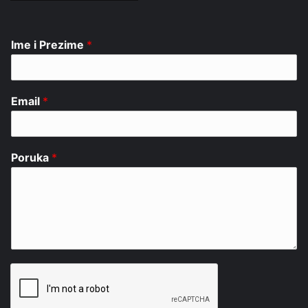
Ime i Prezime
*
Email
*
Poruka
*