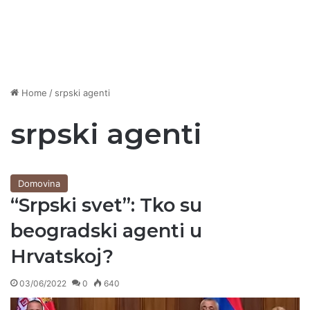
Home
/
srpski agenti
srpski agenti
Domovina
“Srpski svet”: Tko su
beogradski agenti u
Hrvatskoj?
03/06/2022
0
640