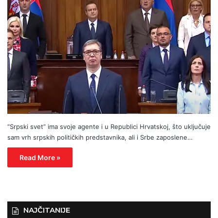
“Srpski svet” ima svoje agente i u Republici Hrvatskoj, što uključuje
sam vrh srpskih političkih predstavnika, ali i Srbe zaposlene…
Read More »
NAJČITANIJE