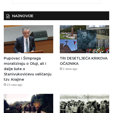
NAJNOVIJE
Pupovac i Šimpraga
TRI DESETLJEĆA KRIKOVA
moraliziraju o Oluji, ali i
OČAJNIKA
dalje šute o
2 dana ago
Stanivukovićevu veličanju
tzv. Krajine
23 sata ago