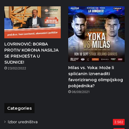
LOVRINOVIĆ: BORBA
PROTIV KORONA NASILJA
SE PREMJEŠTA U
SUDNICE!
Milas vs. Yoka: Može li
23/02/2022
splićanin iznenaditi
favoriziranog olimpijskog
pobjednika?
06/09/2021
Categories
Izbor uredništva
2.562