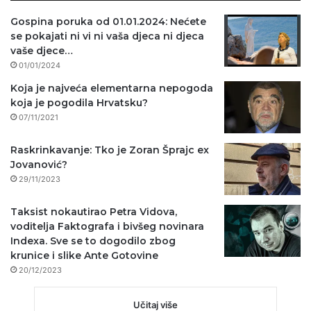
Gospina poruka od 01.01.2024: Nećete
se pokajati ni vi ni vaša djeca ni djeca
vaše djece…
01/01/2024
Koja je najveća elementarna nepogoda
koja je pogodila Hrvatsku?
07/11/2021
Raskrinkavanje: Tko je Zoran Šprajc ex
Jovanović?
29/11/2023
Taksist nokautirao Petra Vidova,
voditelja Faktografa i bivšeg novinara
Indexa. Sve se to dogodilo zbog
krunice i slike Ante Gotovine
20/12/2023
Učitaj više