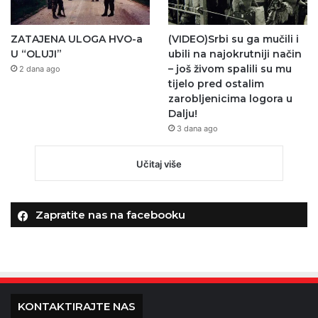
ZATAJENA ULOGA HVO-a
(VIDEO)Srbi su ga mučili i
U “OLUJI”
ubili na najokrutniji način
– još živom spalili su mu
2 dana ago
tijelo pred ostalim
zarobljenicima logora u
Dalju!
3 dana ago
Učitaj više
Zapratite nas na facebooku
KONTAKTIRAJTE NAS