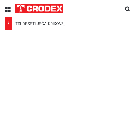
Menu
Tr
TRI DESETLJEĆA KRIKOVA OČAJNIKA