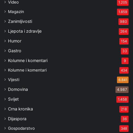
Video
1.205
Magazin
1.859
Zanimljivosti
980
Ljepota i zdravlje
264
Humor
154
Gastro
33
Kolumne i komentari
9
Kolumne i komentari
434
Vijesti
6.841
Domovina
4.987
Svijet
1.458
Crna kronika
218
Dijaspora
36
Gospodarstvo
348