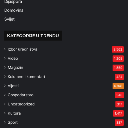
Dijaspora
Domovina
Svijet
KATEGORIJE U TRENDU
Izbor uredništva
2.562
Video
1.205
Magazin
1.859
Kolumne i komentari
434
Vijesti
6.841
Gospodarstvo
348
Uncategorized
317
Kultura
1.417
Sport
387