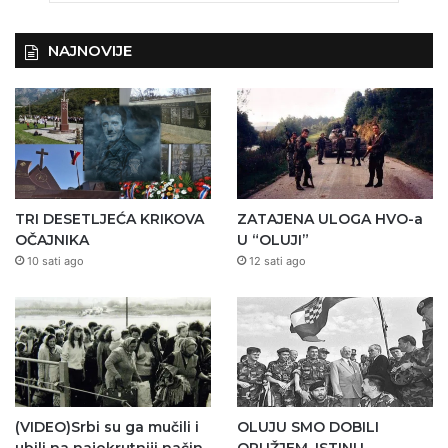
NAJNOVIJE
TRI DESETLJEĆA KRIKOVA
ZATAJENA ULOGA HVO-a
OČAJNIKA
U “OLUJI”
10 sati ago
12 sati ago
(VIDEO)Srbi su ga mučili i
OLUJU SMO DOBILI