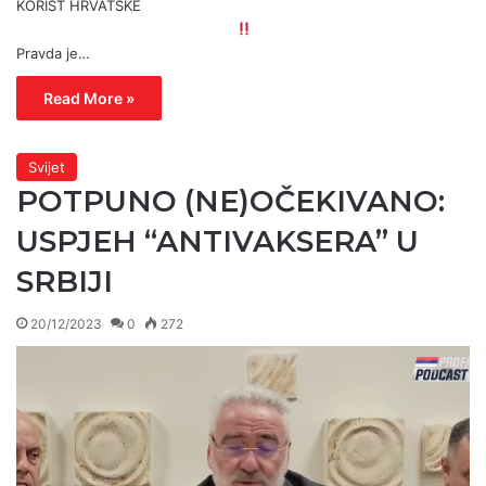
KORIST HRVATSKE
Pravda je…
Read More »
Svijet
POTPUNO (NE)OČEKIVANO:
USPJEH “ANTIVAKSERA” U
SRBIJI
20/12/2023
0
272