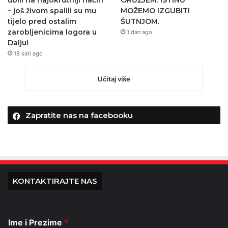
ubili na najokrutniji način
ORUŽJEM. ISTINU
– još živom spalili su mu
MOŽEMO IZGUBITI
tijelo pred ostalim
ŠUTNJOM.
zarobljenicima logora u
1 dan ago
Dalju!
18 sati ago
Učitaj više
Zapratite nas na facebooku
KONTAKTIRAJTE NAS
Ime i Prezime
*