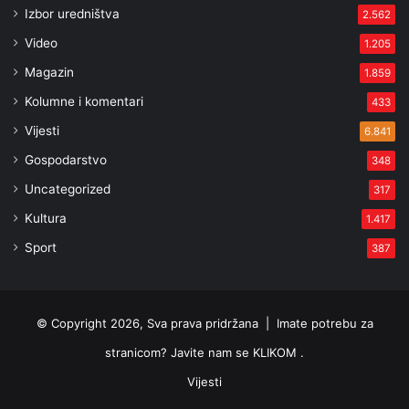
Izbor uredništva
2.562
Video
1.205
Magazin
1.859
Kolumne i komentari
433
Vijesti
6.841
Gospodarstvo
348
Uncategorized
317
Kultura
1.417
Sport
387
© Copyright 2026, Sva prava pridržana |
Imate potrebu za
stranicom? Javite nam se KLIKOM .
Vijesti