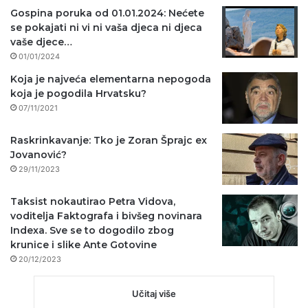
Gospina poruka od 01.01.2024: Nećete
se pokajati ni vi ni vaša djeca ni djeca
vaše djece…
01/01/2024
Koja je najveća elementarna nepogoda
koja je pogodila Hrvatsku?
07/11/2021
Raskrinkavanje: Tko je Zoran Šprajc ex
Jovanović?
29/11/2023
Taksist nokautirao Petra Vidova,
voditelja Faktografa i bivšeg novinara
Indexa. Sve se to dogodilo zbog
krunice i slike Ante Gotovine
20/12/2023
Učitaj više