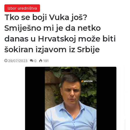
Izbor uredništva
Tko se boji Vuka još?
Smiješno mi je da netko
danas u Hrvatskoj može biti
šokiran izjavom iz Srbije
29/07/2023
0
191