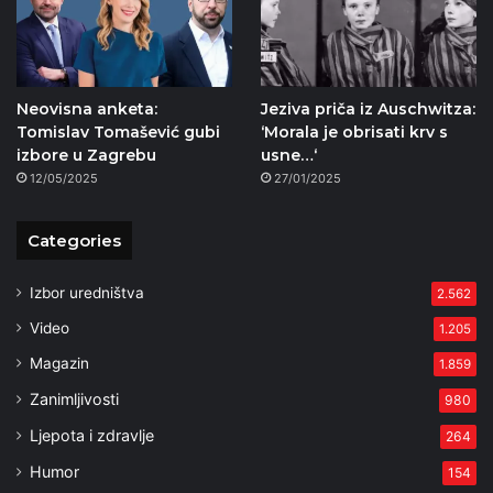
Neovisna anketa:
Jeziva priča iz Auschwitza:
Tomislav Tomašević gubi
‘Morala je obrisati krv s
izbore u Zagrebu
usne…‘
12/05/2025
27/01/2025
Categories
Izbor uredništva
2.562
Video
1.205
Magazin
1.859
Zanimljivosti
980
Ljepota i zdravlje
264
Humor
154