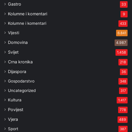
Gastro
33
Kolumne i komentari
9
Kolumne i komentari
433
Vijesti
6.841
Domovina
4.987
Svijet
1.458
Crna kronika
218
Dijaspora
36
Gospodarstvo
348
Uncategorized
317
Kultura
1.417
Povijest
778
Vjera
489
Sport
387