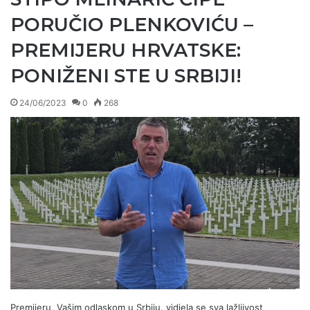
PORUČIO PLENKOVIĆU –
PREMIJERU HRVATSKE:
PONIŽENI STE U SRBIJI!
24/06/2023
0
268
Premijeru, Vašim odlaskom u Srbiju, vidjela se sva lažljivost