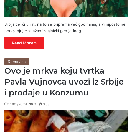
Srbija će ići u rat, na to se priprema već godinama, a vi nipošto ne
podcjenjujte snažan izdajnički gen jednog…
Read More »
Domovina
Ovo je mrkva koju tvrtka
Pavla Vujnovca uvozi iz Srbije
i prodaje u Konzumu
11/01/2024
0
358