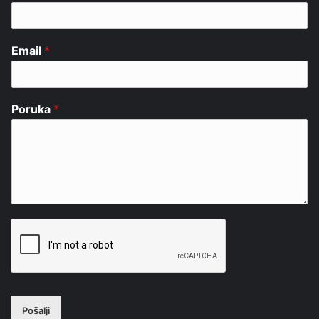
Email
*
Poruka
*
Pošalji