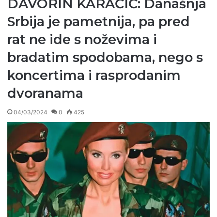
DAVORIN KARAČIĆ: Današnja
Srbija je pametnija, pa pred
rat ne ide s noževima i
bradatim spodobama, nego s
koncertima i rasprodanim
dvoranama
04/03/2024
0
425