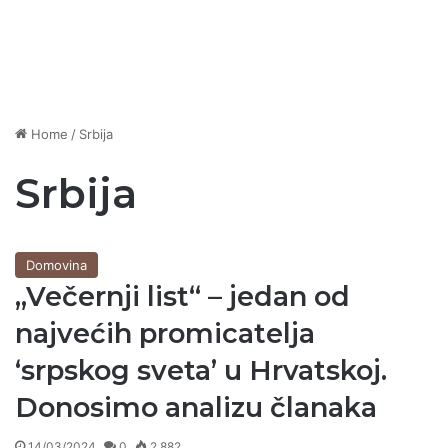
Home
/
Srbija
Srbija
Domovina
„Večernji list“ – jedan od
najvećih promicatelja
‘srpskog sveta’ u Hrvatskoj.
Donosimo analizu članaka
14/03/2024
0
2.882