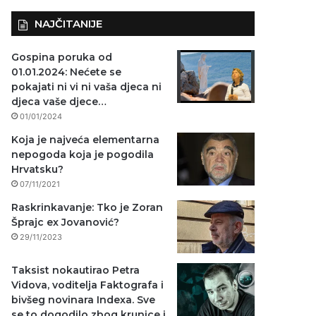
NAJČITANIJE
Gospina poruka od
01.01.2024: Nećete se
pokajati ni vi ni vaša djeca ni
djeca vaše djece…
01/01/2024
Koja je najveća elementarna
nepogoda koja je pogodila
Hrvatsku?
07/11/2021
Raskrinkavanje: Tko je Zoran
Šprajc ex Jovanović?
29/11/2023
Taksist nokautirao Petra
Vidova, voditelja Faktografa i
bivšeg novinara Indexa. Sve
se to dogodilo zbog krunice i