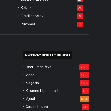
Košarka
24
Ostali sportovi
9
Rukomet
7
KATEGORIJE U TRENDU
Izbor uredništva
2.562
Video
1.205
Magazin
1.859
Kolumne i komentari
433
Vijesti
6.841
Gospodarstvo
348