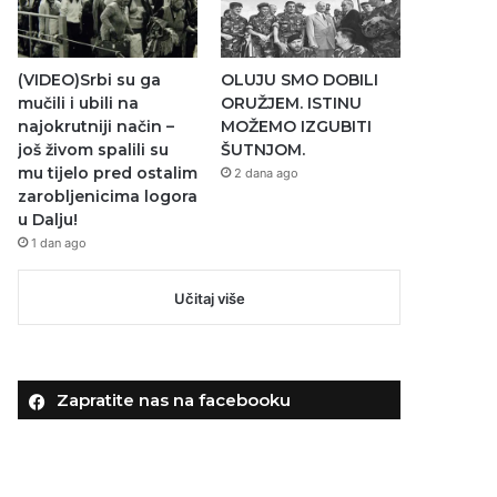
(VIDEO)Srbi su ga
OLUJU SMO DOBILI
mučili i ubili na
ORUŽJEM. ISTINU
najokrutniji način –
MOŽEMO IZGUBITI
još živom spalili su
ŠUTNJOM.
mu tijelo pred ostalim
2 dana ago
zarobljenicima logora
u Dalju!
1 dan ago
Učitaj više
Zapratite nas na facebooku