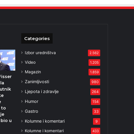
Categories
Izbor uredništva
2.562
Video
1.205
Magazin
1.859
 Fisser
Zanimljivosti
980
la
putnik
Ljepota i zdravlje
264
ke
Humor
e
154
 to
Gastro
33
 je
 bio u
Kolumne i komentari
9
Kolumne i komentari
433
2