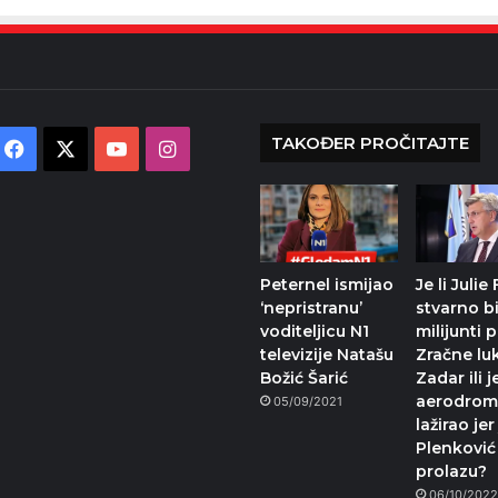
TAKOĐER PROČITAJTE
Facebook
X
YouTube
Instagram
Peternel ismijao
Je li Julie
‘nepristranu’
stvarno bi
voditeljicu N1
milijunti 
televizije Natašu
Zračne lu
Božić Šarić
Zadar ili j
aerodrom
05/09/2021
lažirao jer
Plenković
prolazu?
06/10/202