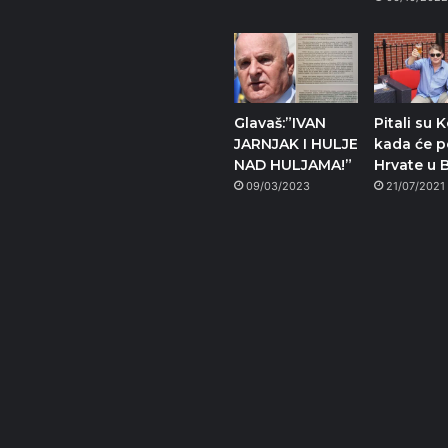
Glavaš:”IVAN
Pitali su 
JARNJAK I HULJE
kada će po
NAD HULJAMA!”
Hrvate u 
09/03/2023
21/07/2021