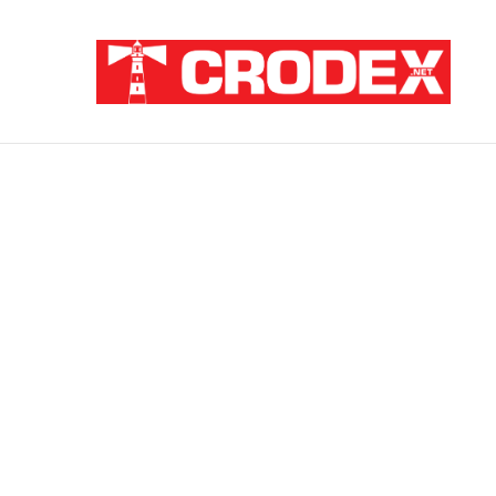
Breaking News
ZATAJENA ULOGA HVO-a U “OLUJI”