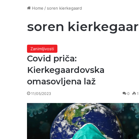
Home
/
soren kierkegaard
soren kierkegaa
Zanimljivosti
Covid priča:
Kierkegaardovska
omasovljena laž
11/05/2023
0
1