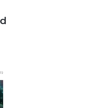
rd
72