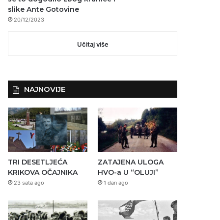
slike Ante Gotovine
20/12/2023
Učitaj više
NAJNOVIJE
TRI DESETLJEĆA
ZATAJENA ULOGA
KRIKOVA OČAJNIKA
HVO-a U “OLUJI”
23 sata ago
1 dan ago