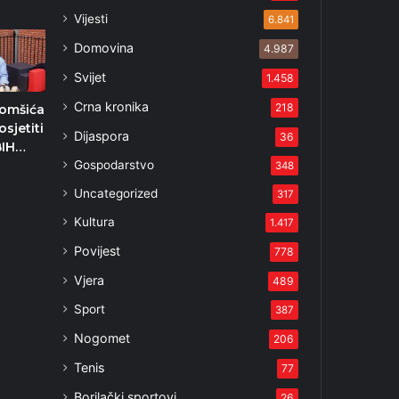
Vijesti
6.841
Domovina
4.987
Svijet
1.458
Crna kronika
218
Komšića
sjetiti
Dijaspora
36
BIH…
Gospodarstvo
348
Uncategorized
317
Kultura
1.417
Povijest
778
Vjera
489
Sport
387
Nogomet
206
Tenis
77
Borilački sportovi
26