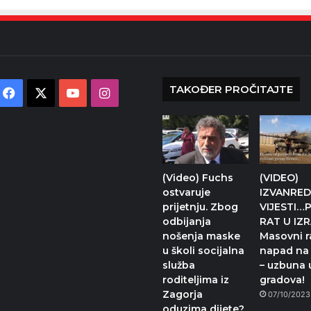
TAKOĐER PROČITAJTE
Facebook
X
YouTube
Instagram
(Video) Fuchs
(VIDEO)
ostvaruje
IZVANRE
prijetnju. Zbog
VIJESTI…
odbijanja
RAT U IZ
nošenja maske
Masovni r
u školi socijalna
napad na 
služba
– uzbuna 
roditeljima iz
gradova!
Zagorja
07/10/2023
oduzima dijete?