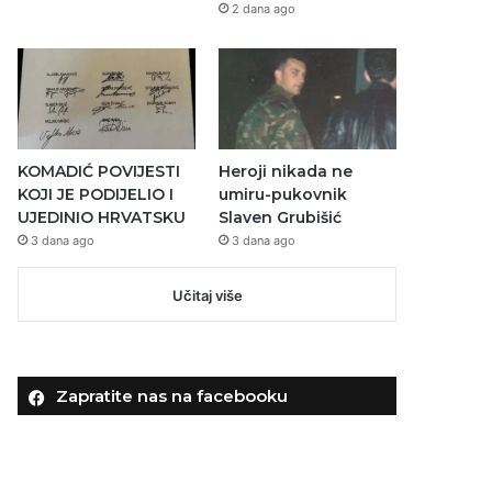
2 dana ago
KOMADIĆ POVIJESTI
Heroji nikada ne
KOJI JE PODIJELIO I
umiru-pukovnik
UJEDINIO HRVATSKU
Slaven Grubišić
3 dana ago
3 dana ago
Učitaj više
Zapratite nas na facebooku