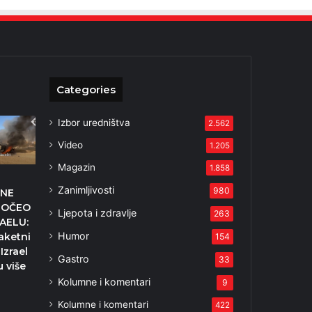
Categories
Izbor uredništva
2.562
Video
1.205
Magazin
1.858
Zanimljivosti
980
DNE
POČEO
Ljepota i zdravlje
263
RAELU:
Humor
aketni
154
Izrael
Gastro
33
u više
Kolumne i komentari
9
Kolumne i komentari
422