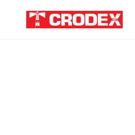
Breaking News
Sramota na hrvatski način: Za pedofile i u