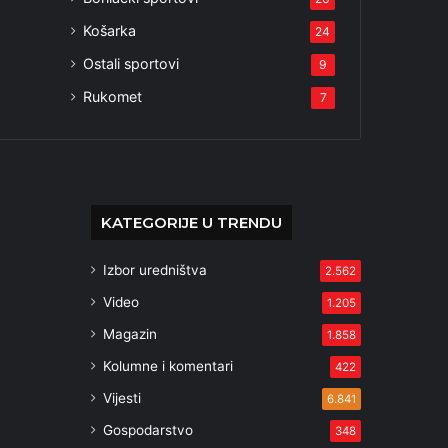
Košarka
24
Ostali sportovi
9
Rukomet
7
KATEGORIJE U TRENDU
Izbor uredništva
2.562
Video
1.205
Magazin
1.858
Kolumne i komentari
422
Vijesti
6.841
Gospodarstvo
348