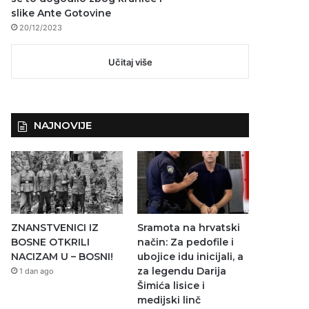
slike Ante Gotovine
20/12/2023
Učitaj više
NAJNOVIJE
ZNANSTVENICI IZ
Sramota na hrvatski
BOSNE OTKRILI
način: Za pedofile i
NACIZAM U – BOSNI!
ubojice idu inicijali, a
za legendu Darija
1 dan ago
Šimića lisice i
medijski linč