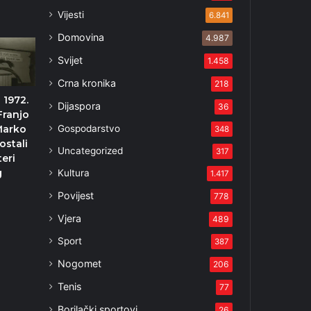
Vijesti
6.841
Domovina
4.987
Svijet
1.458
Crna kronika
218
a 1972.
Dijaspora
36
Franjo
Gospodarstvo
Marko
348
ostali
Uncategorized
317
teri
g
Kultura
1.417
Povijest
778
Vjera
489
Sport
387
Nogomet
206
Tenis
77
Borilački sportovi
26