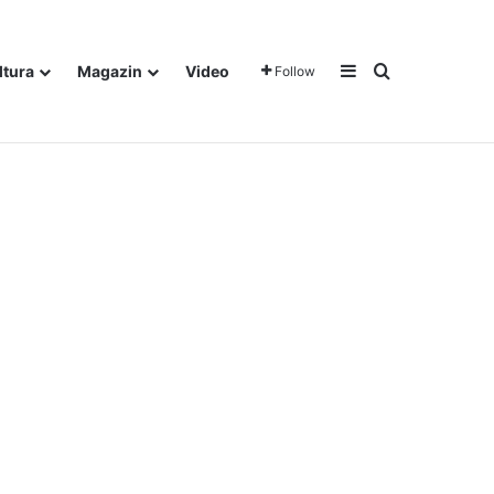
Sidebar
Traži
ltura
Magazin
Video
Follow