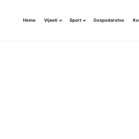
Home
Vijesti
Sport
Gospodarstvo
Ku
bojice idu inicijali, a za legendu Darija Šimića lisice i medijski linč