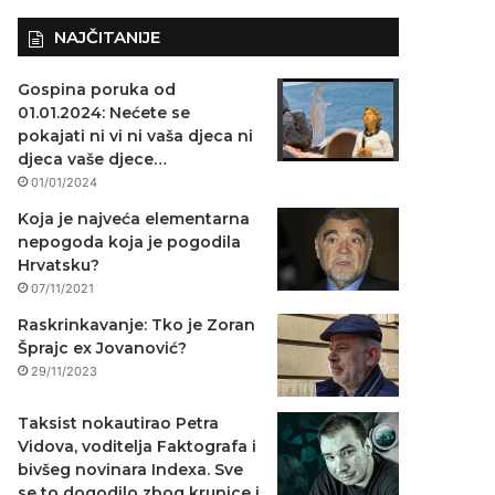
NAJČITANIJE
Gospina poruka od
01.01.2024: Nećete se
pokajati ni vi ni vaša djeca ni
djeca vaše djece…
01/01/2024
Koja je najveća elementarna
nepogoda koja je pogodila
Hrvatsku?
07/11/2021
Raskrinkavanje: Tko je Zoran
Šprajc ex Jovanović?
29/11/2023
Taksist nokautirao Petra
Vidova, voditelja Faktografa i
bivšeg novinara Indexa. Sve
se to dogodilo zbog krunice i