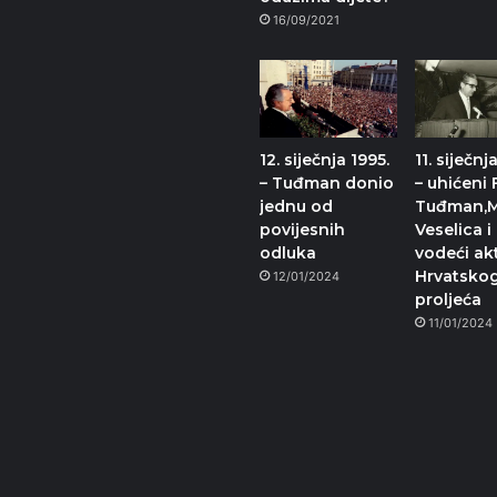
16/09/2021
12. siječnja 1995.
11. siječnj
– Tuđman donio
– uhićeni 
jednu od
Tuđman,
povijesnih
Veselica i 
odluka
vodeći ak
Hrvatsko
12/01/2024
proljeća
11/01/2024