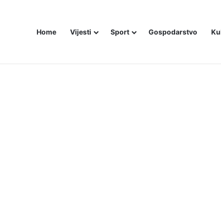
Home
Vijesti
Sport
Gospodarstvo
Ku
bojice idu inicijali, a za legendu Darija Šimića lisice i medijski linč