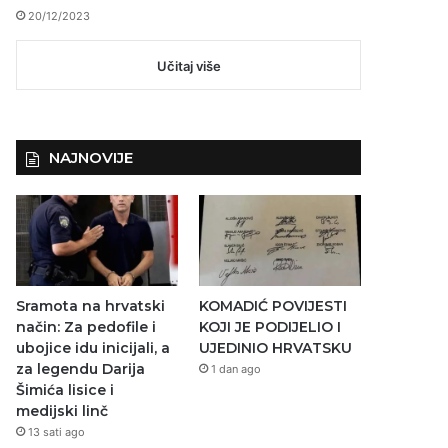
20/12/2023
Učitaj više
NAJNOVIJE
Sramota na hrvatski
KOMADIĆ POVIJESTI
način: Za pedofile i
KOJI JE PODIJELIO I
ubojice idu inicijali, a
UJEDINIO HRVATSKU
za legendu Darija
1 dan ago
Šimića lisice i
medijski linč
13 sati ago