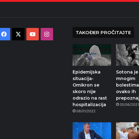
TAKOĐER PROČITAJTE
Facebook
X
YouTube
Instagram
Epidemijska
Sotona je
situacija-
mnogim
Omikron se
bolestima
skoro nije
ovako ih
odrazio na rast
prepozna
hospitalizacija
05/06/202
09/01/2022