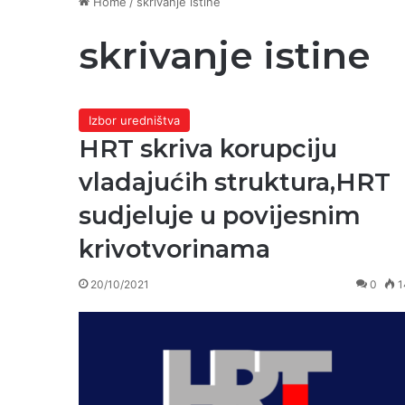
Home
/
skrivanje istine
skrivanje istine
Izbor uredništva
HRT skriva korupciju
vladajućih struktura,HRT
sudjeluje u povijesnim
krivotvorinama
20/10/2021
0
1