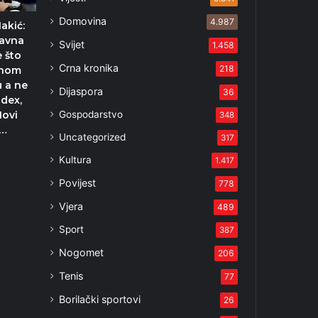
Domovina
4.987
akić:
ravna
Svijet
1.458
 što
Crna kronika
218
enom
 a ne
Dijaspora
36
ndex,
Gospodarstvo
Novi
348
i…
Uncategorized
317
2
Kultura
1.417
Povijest
778
Vjera
489
Sport
387
Nogomet
206
Tenis
77
Borilački sportovi
26