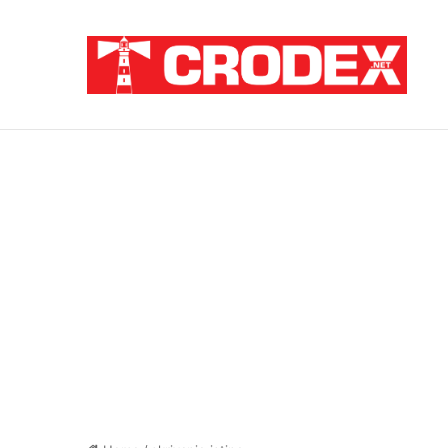
Breaking News
Sramota na hrvatski način: Za pedofile i u