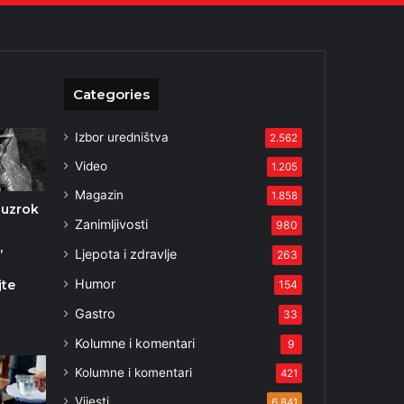
Categories
Izbor uredništva
2.562
Video
1.205
Magazin
1.858
 uzrok
Zanimljivosti
980
,
Ljepota i zdravlje
263
Humor
jte
154
1
Gastro
33
Kolumne i komentari
9
Kolumne i komentari
421
Vijesti
6.841