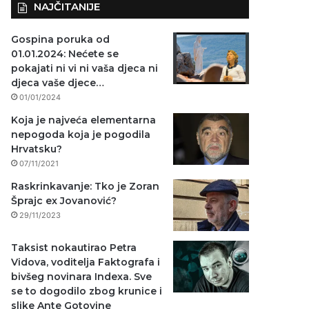
NAJČITANIJE
Gospina poruka od
01.01.2024: Nećete se
pokajati ni vi ni vaša djeca ni
djeca vaše djece…
01/01/2024
Koja je najveća elementarna
nepogoda koja je pogodila
Hrvatsku?
07/11/2021
Raskrinkavanje: Tko je Zoran
Šprajc ex Jovanović?
29/11/2023
Taksist nokautirao Petra
Vidova, voditelja Faktografa i
bivšeg novinara Indexa. Sve
se to dogodilo zbog krunice i
slike Ante Gotovine