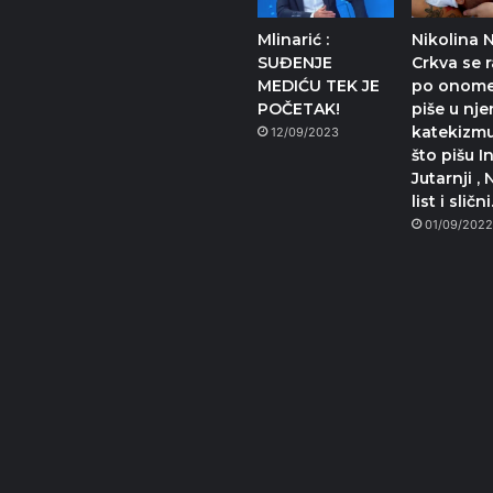
Mlinarić :
Nikolina N
SUĐENJE
Crkva se 
MEDIĆU TEK JE
po onome
POČETAK!
piše u nj
katekizmu
12/09/2023
što pišu I
Jutarnji , 
list i sličn
01/09/202