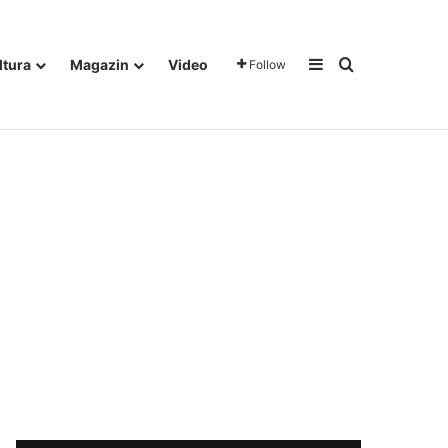
Sidebar
Traži
ltura
Magazin
Video
Follow