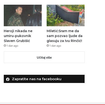
Heroji nikada ne
Miletić:Sram me da
umiru-pukovnik
sam pozvao ljude da
Slaven Grubišić
glasuju za Ivu Rinčić!
1 dan ago
1 dan ago
Učitaj više
Zapratite nas na facebooku