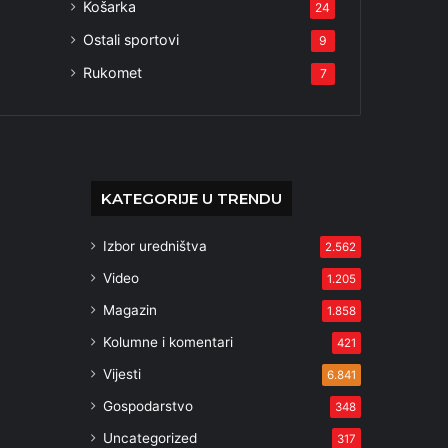
Košarka
24
Ostali sportovi
9
Rukomet
7
KATEGORIJE U TRENDU
Izbor uredništva
2.562
Video
1.205
Magazin
1.858
Kolumne i komentari
421
Vijesti
6.841
Gospodarstvo
348
Uncategorized
317