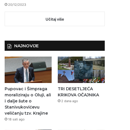
20/12/2023
Učitaj više
NAJNOVIJE
Pupovac i Šimpraga
TRI DESETLJEĆA
moraliziraju o Oluji, ali
KRIKOVA OČAJNIKA
i dalje šute o
2 dana ago
Stanivukovićevu
veličanju tzv. Krajine
18 sati ago