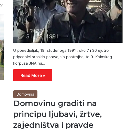
51
U ponedjeljak, 18. studenoga 1991., oko 7 i 30 ujutro
pripadnici srpskih paravojnih postrojba, te 9. Kninskog
korpusa JNA na…
Read More »
Domovina
Domovinu graditi na
principu ljubavi, žrtve,
zajedništva i pravde