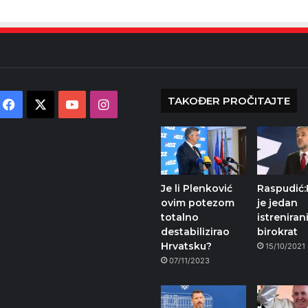
TAKOĐER PROČITAJTE
Facebook
X
YouTube
Instagram
Je li Plenković
Raspudić:
ovim potezom
je jedan
totalno
istreniran
destabilizirao
birokrat
Hrvatsku?
15/10/2021
07/11/2023