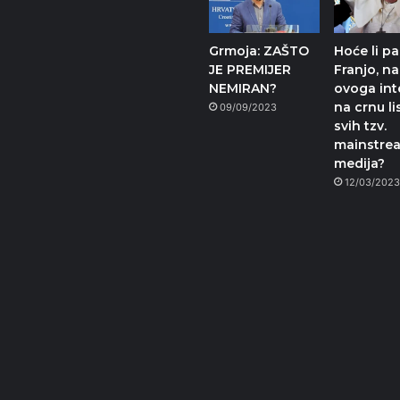
Grmoja: ZAŠTO
Hoće li p
JE PREMIJER
Franjo, n
NEMIRAN?
ovoga int
na crnu li
09/09/2023
svih tzv.
mainstre
medija?
12/03/202