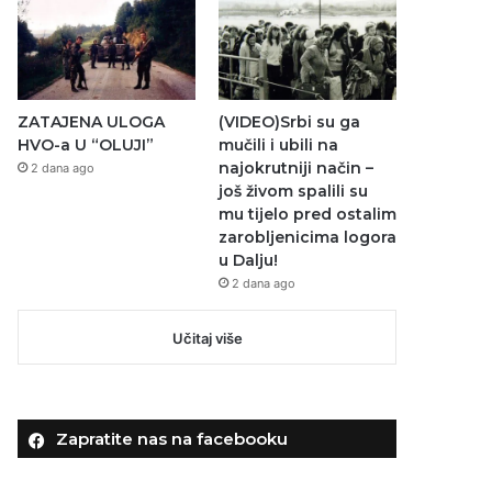
ZATAJENA ULOGA
(VIDEO)Srbi su ga
HVO-a U “OLUJI”
mučili i ubili na
najokrutniji način –
2 dana ago
još živom spalili su
mu tijelo pred ostalim
zarobljenicima logora
u Dalju!
2 dana ago
Učitaj više
Zapratite nas na facebooku