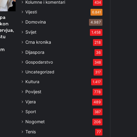
Kolumne i komentari
434
Vijesti
6.841
apa
Domovina
4.987
akon
ervjua,
Svijet
1.458
stu
Crna kronika
218
am
Dijaspora
36
Gospodarstvo
348
3
Uncategorized
317
Kultura
1.417
Povijest
778
Vjera
489
Sport
387
Nogomet
206
Tenis
77