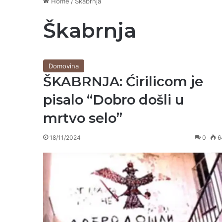
Home
/
Škabrnja
Škabrnja
Domovina
ŠKABRNJA: Ćirilicom je
pisalo “Dobro došli u
mrtvo selo”
18/11/2024
0
6