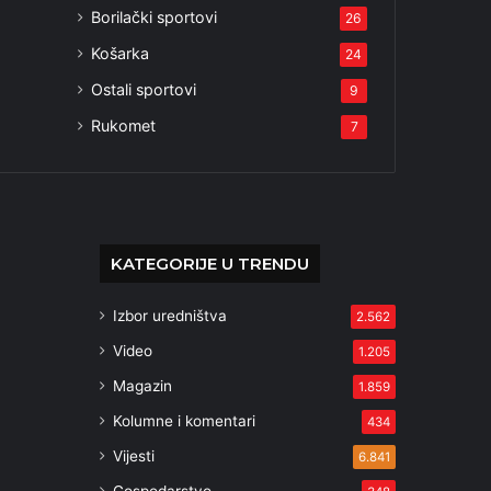
Borilački sportovi
26
Košarka
24
Ostali sportovi
9
Rukomet
7
KATEGORIJE U TRENDU
Izbor uredništva
2.562
Video
1.205
Magazin
1.859
Kolumne i komentari
434
Vijesti
6.841
Gospodarstvo