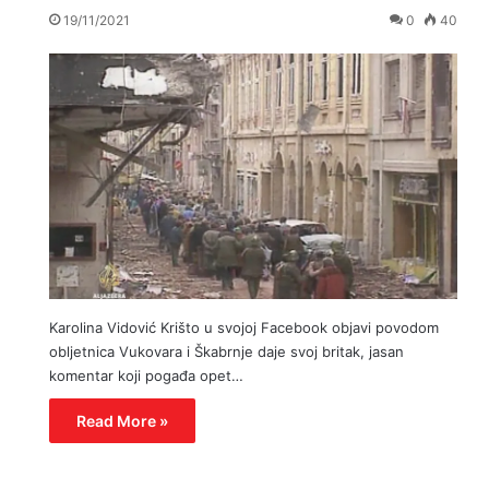
19/11/2021
0
40
Karolina Vidović Krišto u svojoj Facebook objavi povodom
obljetnica Vukovara i Škabrnje daje svoj britak, jasan
komentar koji pogađa opet…
Read More »