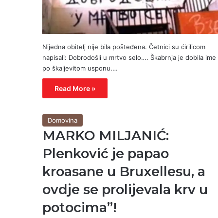
Nijedna obitelj nije bila pošteđena. Četnici su ćirilicom
napisali: Dobrodošli u mrtvo selo…. Škabrnja je dobila ime
po škaljevitom usponu.…
Read More »
Domovina
MARKO MILJANIĆ:
Plenković je papao
kroasane u Bruxellesu, a
ovdje se prolijevala krv u
potocima”!