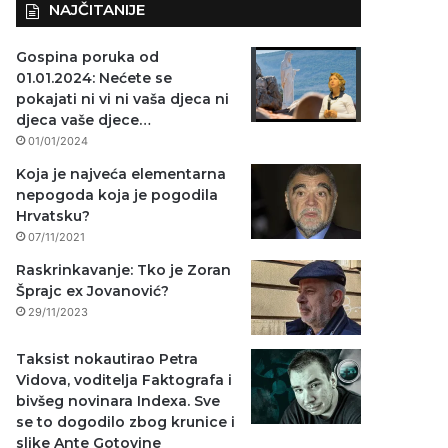
NAJČITANIJE
Gospina poruka od
01.01.2024: Nećete se
pokajati ni vi ni vaša djeca ni
djeca vaše djece…
01/01/2024
Koja je najveća elementarna
nepogoda koja je pogodila
Hrvatsku?
07/11/2021
Raskrinkavanje: Tko je Zoran
Šprajc ex Jovanović?
29/11/2023
Taksist nokautirao Petra
Vidova, voditelja Faktografa i
bivšeg novinara Indexa. Sve
se to dogodilo zbog krunice i
slike Ante Gotovine