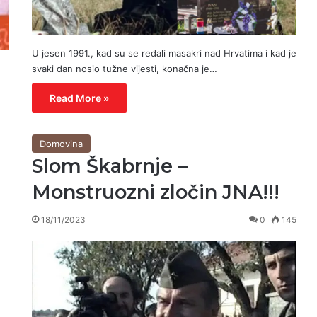
U jesen 1991., kad su se redali masakri nad Hrvatima i kad je
svaki dan nosio tužne vijesti, konačna je…
Read More »
Domovina
Slom Škabrnje –
Monstruozni zločin JNA!!!
18/11/2023
0
145