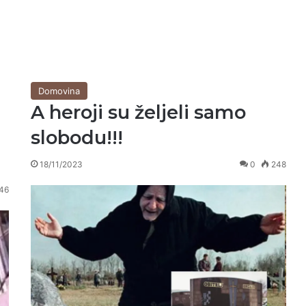
Domovina
A heroji su željeli samo
slobodu!!!
18/11/2023
0
248
46