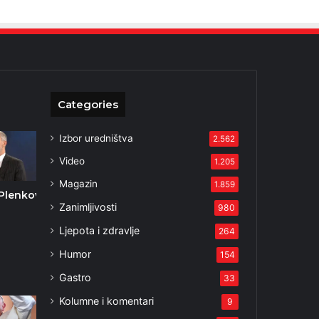
Categories
Izbor uredništva
2.562
Video
1.205
Magazin
1.859
Plenković
Zanimljivosti
980
i
Ljepota i zdravlje
264
Humor
154
Gastro
33
Kolumne i komentari
9