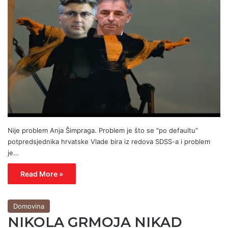
Nije problem Anja Šimpraga. Problem je što se “po defaultu”
potpredsjednika hrvatske Vlade bira iz redova SDSS-a i problem
je…
Read More »
Domovina
NIKOLA GRMOJA NIKAD