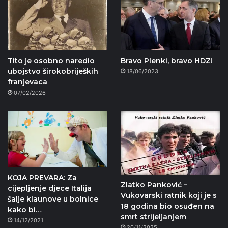
Tito je osobno naredio
Bravo Plenki, bravo HDZ!
ubojstvo širokobrijeških
18/06/2023
franjevaca
07/02/2026
KOJA PREVARA: Za
Zlatko Panković –
cijepljenje djece Italija
Vukovarski ratnik koji je s
šalje klaunove u bolnice
18 godina bio osuđen na
kako bi…
smrt strijeljanjem
14/12/2021
20/11/2025