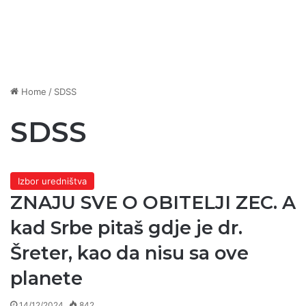
Home
/
SDSS
SDSS
Izbor uredništva
ZNAJU SVE O OBITELJI ZEC. A
kad Srbe pitaš gdje je dr.
Šreter, kao da nisu sa ove
planete
14/12/2024
842