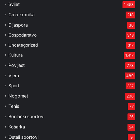
Svijet
1.458
Crna kronika
218
Dijaspora
36
Gospodarstvo
348
Uncategorized
317
Kultura
1.417
Povijest
778
Vjera
489
Sport
387
Nogomet
206
Tenis
77
Borilački sportovi
26
Košarka
24
Ostali sportovi
9