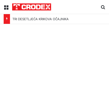
Menu
Tr
TRI DESETLJEĆA KRIKOVA OČAJNIKA