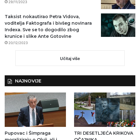
29/11/2023
Taksist nokautirao Petra Vidova,
voditelja Faktografa i bivšeg novinara
Indexa. Sve se to dogodilo zbog
krunice i slike Ante Gotovine
20/12/2023
Učitaj više
NAJNOVIJE
Pupovac i Šimpraga
TRI DESETLJEĆA KRIKOVA
moraliziraju o Oluji, ali i
OČAJNIKA