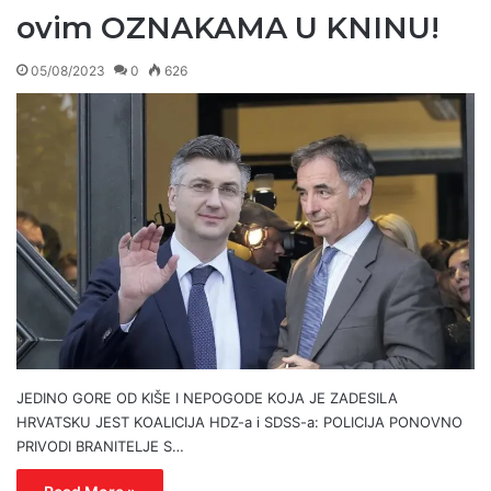
ovim OZNAKAMA U KNINU!
05/08/2023
0
626
JEDINO GORE OD KIŠE I NEPOGODE KOJA JE ZADESILA
HRVATSKU JEST KOALICIJA HDZ-a i SDSS-a: POLICIJA PONOVNO
PRIVODI BRANITELJE S…