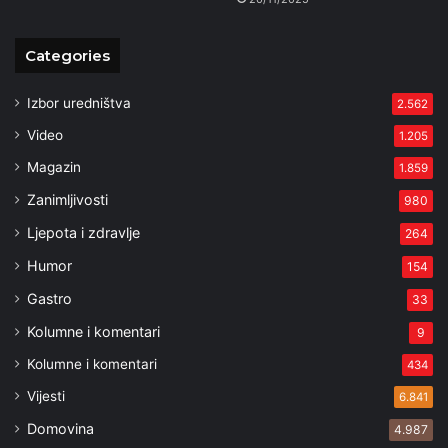
Categories
Izbor uredništva
2.562
Video
1.205
Magazin
1.859
Zanimljivosti
980
Ljepota i zdravlje
264
Humor
154
Gastro
33
Kolumne i komentari
9
Kolumne i komentari
434
Vijesti
6.841
Domovina
4.987