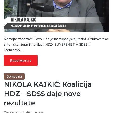
Nemojte zaboraviti i ovo….da je na županijskoj razini u Vukovarako
srijemskoj župniji na vlasti HDZ- SUVERENISTI – SDSS, i
licemjerno…
Read More »
Domovina
NIKOLA KAJKIĆ: Koalicija
HDZ – SDSS daje nove
rezultate
03/07/2023
0
296