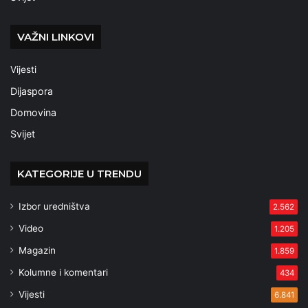
VAŽNI LINKOVI
Vijesti
Dijaspora
Domovina
Svijet
KATEGORIJE U TRENDU
Izbor uredništva
2.562
Video
1.205
Magazin
1.859
Kolumne i komentari
434
Vijesti
6.841