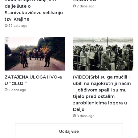
dalje šute o
2 dana ago
Stanivukovićevu veličanju
tzv. Krajine
22 sata ago
ZATAJENA ULOGA HVO-a
(VIDEO)Srbi su ga mučili i
U “OLUJI”
ubili na najokrutniji način
– još živom spalili su mu
2 dana ago
tijelo pred ostalim
zarobljenicima logora u
Dalju!
3 dana ago
Učitaj više