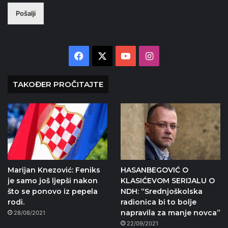
Pošalji
Facebook
X
YouTube
Instagram
TAKOĐER PROČITAJTE
Marijan Knezović: Feniks
HASANBEGOVIĆ O
je samo još ljepši nakon
KLASIĆEVOM SERIJALU O
što se ponovo iz pepela
NDH: “Srednjoškolska
rodi.
radionica bi to bolje
napravila za manje novca”
28/08/2021
22/09/2021