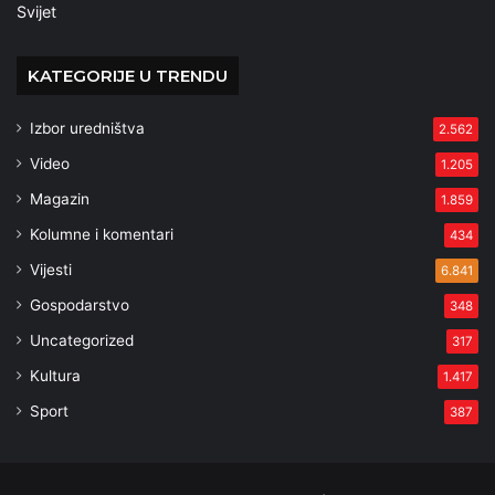
Svijet
KATEGORIJE U TRENDU
Izbor uredništva
2.562
Video
1.205
Magazin
1.859
Kolumne i komentari
434
Vijesti
6.841
Gospodarstvo
348
Uncategorized
317
Kultura
1.417
Sport
387