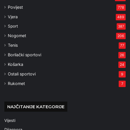
Povijest
778
Vjera
489
Sport
387
Nogomet
206
Tenis
77
Borilački sportovi
26
Košarka
24
Ostali sportovi
9
Rukomet
7
NAJČITANIJE KATEGORIJE
Vijesti
Dijaspora