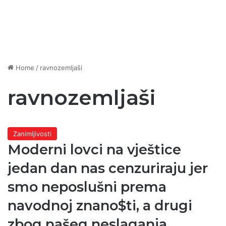
Home
/
ravnozemljaši
ravnozemljaši
Zanimljivosti
Moderni lovci na vještice
jedan dan nas cenzuriraju jer
smo neposlušni prema
navodnoj znano$ti, a drugi
zbog našeg neslaganja…