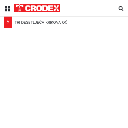
Menu
Tr
TRI DESETLJEĆA KRIKOVA OČAJNIKA