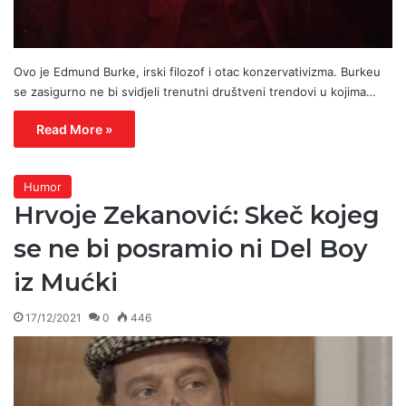
Ovo je Edmund Burke, irski filozof i otac konzervativizma. Burkeu
se zasigurno ne bi svidjeli trenutni društveni trendovi u kojima…
Read More »
Humor
Hrvoje Zekanović: Skeč kojeg
se ne bi posramio ni Del Boy
iz Mućki
17/12/2021
0
446