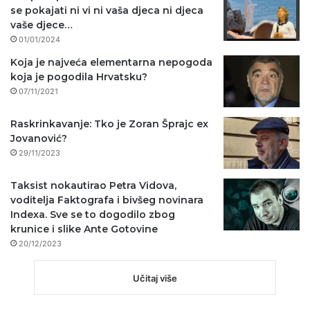
se pokajati ni vi ni vaša djeca ni djeca
vaše djece…
01/01/2024
Koja je najveća elementarna nepogoda
koja je pogodila Hrvatsku?
07/11/2021
Raskrinkavanje: Tko je Zoran Šprajc ex
Jovanović?
29/11/2023
Taksist nokautirao Petra Vidova,
voditelja Faktografa i bivšeg novinara
Indexa. Sve se to dogodilo zbog
krunice i slike Ante Gotovine
20/12/2023
Učitaj više