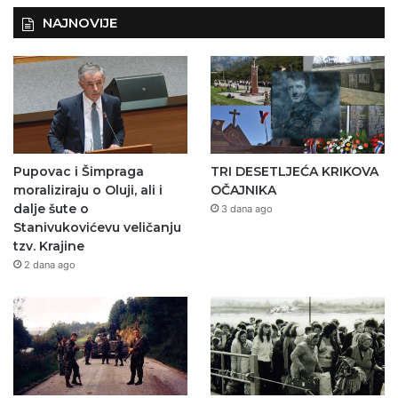
NAJNOVIJE
Pupovac i Šimpraga
TRI DESETLJEĆA KRIKOVA
moraliziraju o Oluji, ali i
OČAJNIKA
dalje šute o
3 dana ago
Stanivukovićevu veličanju
tzv. Krajine
2 dana ago