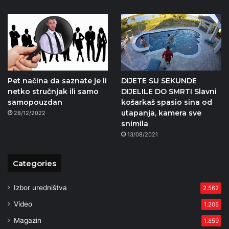
Pet načina da saznate je li
DIJETE SU SEKUNDE
netko stručnjak ili samo
DIJELILE DO SMRTI Slavni
samopouzdan
košarkaš spasio sina od
utapanja, kamera sve
28/12/2022
snimila
13/08/2021
Categories
Izbor uredništva
2.562
Video
1.205
Magazin
1.859