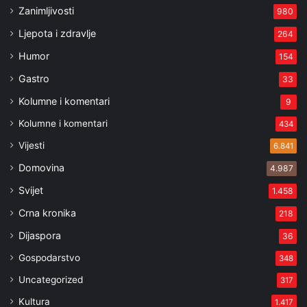
Zanimljivosti
980
Ljepota i zdravlje
264
Humor
154
Gastro
33
Kolumne i komentari
9
Kolumne i komentari
434
Vijesti
6.841
Domovina
4.987
Svijet
1.458
Crna kronika
218
Dijaspora
36
Gospodarstvo
348
Uncategorized
317
Kultura
1.417