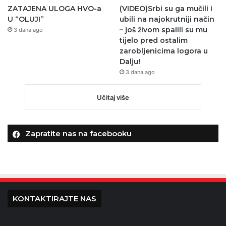
ZATAJENA ULOGA HVO-a
(VIDEO)Srbi su ga mučili i
U “OLUJI”
ubili na najokrutniji način
– još živom spalili su mu
3 dana ago
tijelo pred ostalim
zarobljenicima logora u
Dalju!
3 dana ago
Učitaj više
Zapratite nas na facebooku
KONTAKTIRAJTE NAS