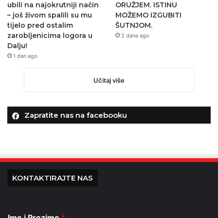
ubili na najokrutniji način
ORUŽJEM. ISTINU
– još živom spalili su mu
MOŽEMO IZGUBITI
tijelo pred ostalim
ŠUTNJOM.
zarobljenicima logora u
2 dana ago
Dalju!
1 dan ago
Učitaj više
Zapratite nas na facebooku
KONTAKTIRAJTE NAS
Ime i Prezime
*