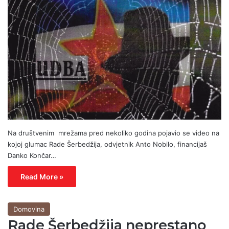
Na društvenim mrežama pred nekoliko godina pojavio se video na
kojoj glumac Rade Šerbedžija, odvjetnik Anto Nobilo, financijaš
Danko Končar…
Read More »
Domovina
Rade Šerbedžija neprestano