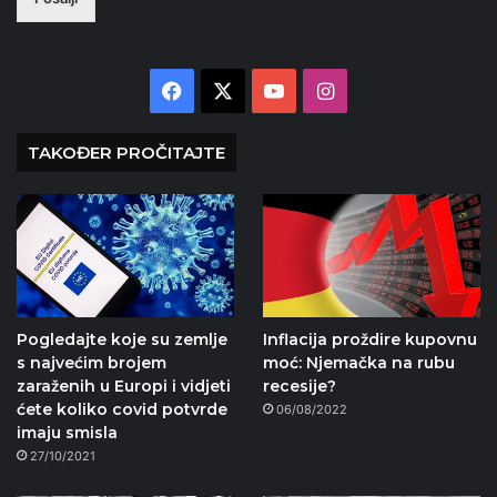
Facebook
X
YouTube
Instagram
TAKOĐER PROČITAJTE
Pogledajte koje su zemlje
Inflacija proždire kupovnu
s najvećim brojem
moć: Njemačka na rubu
zaraženih u Europi i vidjeti
recesije?
ćete koliko covid potvrde
06/08/2022
imaju smisla
27/10/2021