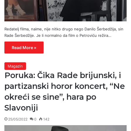
Redatelj filma, naime, nije nitko drugo nego Danilo Šerbedžija, sin
Rade Šerbedžije. Je li normalno da film o Petroviću režira…
Read More »
Magazin
Poruka: Čika Rade brijunski, i
partizanski horor koncert, “Ne
okreći se sine”, hara po
Slavoniji
25/05/2022
0
142