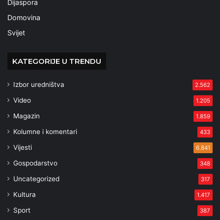
Dijaspora
Domovina
Svijet
KATEGORIJE U TRENDU
Izbor uredništva
2.562
Video
1.205
Magazin
1.859
Kolumne i komentari
433
Vijesti
6.841
Gospodarstvo
348
Uncategorized
317
Kultura
1.417
Sport
387