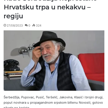
Hrvatsku trpa u nekakvu –
regiju
27/08/2023
0
324
Šerbedžija, Pupovac, Pusić, Teršelić, Jakovina, Klasić i brojni drugi,
poput novinara u propagandnom srpskom biltenu Novosti, gotovo
nikada ne koriste…