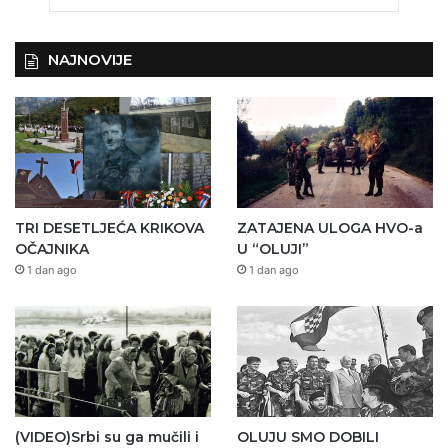
NAJNOVIJE
TRI DESETLJEĆA KRIKOVA
ZATAJENA ULOGA HVO-a
OČAJNIKA
U “OLUJI”
1 dan ago
1 dan ago
(VIDEO)Srbi su ga mučili i
OLUJU SMO DOBILI