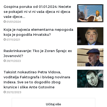
Gospina poruka od 01.01.2024: Nećete
se pokajati ni vi ni vaša djeca ni djeca
vaše djece…
01/01/2024
Koja je najveća elementarna nepogoda
koja je pogodila Hrvatsku?
07/11/2021
Raskrinkavanje: Tko je Zoran Šprajc ex
Jovanović?
29/11/2023
Taksist nokautirao Petra Vidova,
voditelja Faktografa i bivšeg novinara
Indexa. Sve se to dogodilo zbog
krunice i slike Ante Gotovine
20/12/2023
Učitaj više