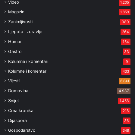
Video
1.205
Magazin
1.859
Zanimljivosti
980
Ljepota i zdravlje
264
Humor
154
Gastro
33
Kolumne i komentari
9
Kolumne i komentari
433
Vijesti
6.841
Domovina
4.987
Svijet
1.458
Crna kronika
218
Dijaspora
36
Gospodarstvo
348