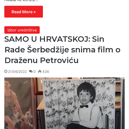
Read More »
Izbor uredništva
SAMO U HRVATSKOJ: Sin
Rade Šerbedžije snima film o
Draženu Petroviću
21/06/2022
0
436