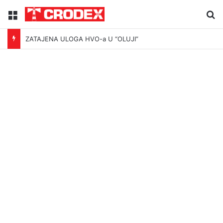
Menu
Tr
ZATAJENA ULOGA HVO-a U “OLUJI”