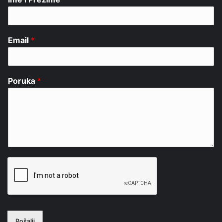
Email
*
Poruka
*
Pošalji