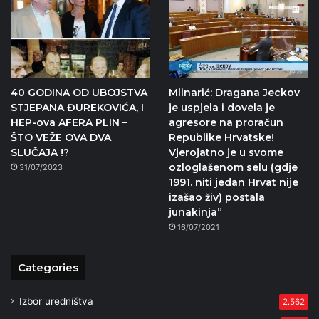
40 GODINA OD UBOJSTVA
Mlinarić: Dragana Jeckov
STJEPANA ĐUREKOVIĆA, I
je uspjela i dovela je
HEP-ova AFERA PLIN –
agresore na proračun
ŠTO VEŽE OVA DVA
Republike Hrvatske!
SLUČAJA !?
Vjerojatno je u svome
ozloglašenom selu (gdje
31/07/2023
1991. niti jedan Hrvat nije
izašao živ) postala
junakinja”
16/07/2021
Categories
Izbor uredništva
2.562