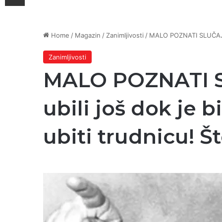
Home
/
Magazin
/
Zanimljivosti
/
MALO POZNATI SLUČAJ/Goj
Zanimljivosti
MALO POZNATI SL
ubili još dok je 
ubiti trudnicu! Št