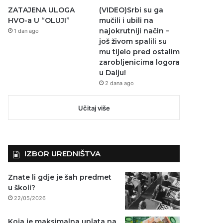
ZATAJENA ULOGA
(VIDEO)Srbi su ga
HVO-a U “OLUJI”
mučili i ubili na
najokrutniji način –
1 dan ago
još živom spalili su
mu tijelo pred ostalim
zarobljenicima logora
u Dalju!
2 dana ago
Učitaj više
IZBOR UREDNIŠTVA
Znate li gdje je šah predmet
u školi?
22/05/2026
Koja je maksimalna uplata na