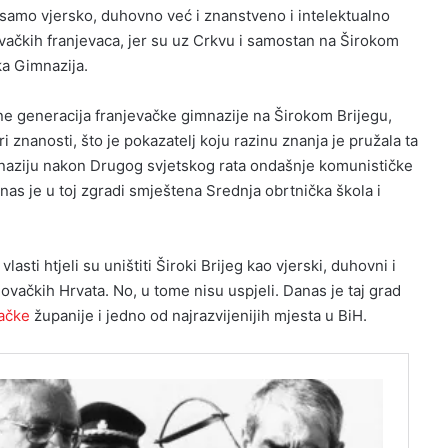
e samo vjersko, duhovno već i znanstveno i intelektualno
ovačkih franjevaca, jer su uz Crkvu i samostan na Širokom
ka Gimnazija.
e generacija franjevačke gimnazije na Širokom Brijegu,
ri znanosti, što je pokazatelj koju razinu znanja je pružala ta
naziju nakon Drugog svjetskog rata ondašnje komunističke
anas je u toj zgradi smještena Srednja obrtnička škola i
lasti htjeli su uništiti Široki Brijeg kao vjerski, duhovni i
ovačkih Hrvata. No, u tome nisu uspjeli. Danas je taj grad
ačke
županije i jedno od najrazvijenijih mjesta u BiH.