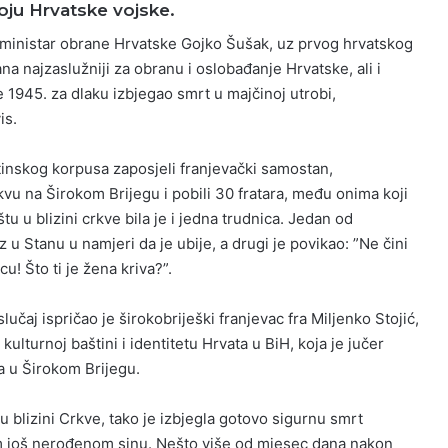
roju Hrvatske vojske.
i ministar obrane Hrvatske Gojko Šušak, uz prvog hrvatskog
 najzaslužniji za obranu i oslobađanje Hrvatske, ali i
če 1945. za dlaku izbjegao smrt u majčinoj utrobi,
is.
tinskog korpusa zaposjeli franjevački samostan,
vu na Širokom Brijegu i pobili 30 fratara, među onima koji
tu u blizini crkve bila je i jedna trudnica. Jedan od
z u Stanu u namjeri da je ubije, a drugi je povikao: ”Ne čini
cu! Što ti je žena kriva?”.
lučaj ispričao je širokobriješki franjevac fra Miljenko Stojić,
ulturnoj baštini i identitetu Hrvata u BiH, koja je jučer
a u Širokom Brijegu.
 u blizini Crkve, tako je izbjegla gotovo sigurnu smrt
om još nerođenom sinu. Nešto više od mjesec dana nakon