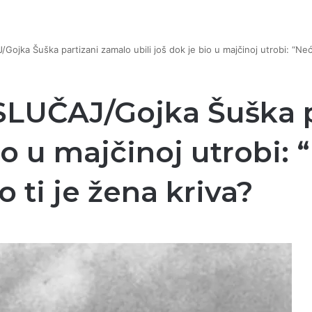
ka Šuška partizani zamalo ubili još dok je bio u majčinoj utrobi: “Nećeš 
UČAJ/Gojka Šuška p
bio u majčinoj utrobi:
o ti je žena kriva?