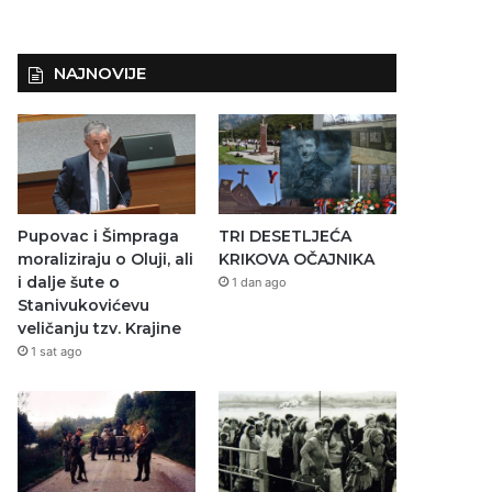
NAJNOVIJE
Pupovac i Šimpraga
TRI DESETLJEĆA
moraliziraju o Oluji, ali
KRIKOVA OČAJNIKA
i dalje šute o
1 dan ago
Stanivukovićevu
veličanju tzv. Krajine
1 sat ago