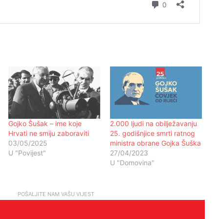
Gojko Šušak – ime koje
2.000 ljudi na obilježavanju
Hrvati ne smiju zaboraviti
25. godišnjice smrti ratnog
03/05/2025
ministra obrane Gojka Šuška
U "Povijest"
27/04/2023
U "Domovina"
Kekin objavio ‘navijačku’ pjesmu:
‘Najbolji dio pjesme je kad završi’
POŠALJITE NAM VAŠU VIJEST