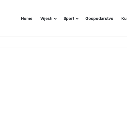
Home
Vijesti
Sport
Gospodarstvo
Ku
utniji način – još živom spalili su mu tijelo pred ostalim zarobljenicima lo