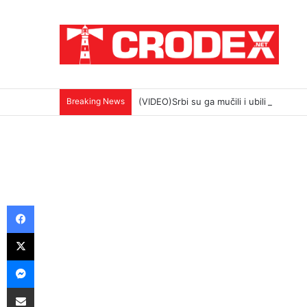
Breaking News
(VIDEO)Srbi su ga mučili i ubili na najokr
Facebook
X
Messenger
Podijeli putem E-maila