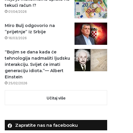
tekući račun !?
01/04/2026
Miro Bulj odgovorio na
”prijetnje” iz Srbije
16/03/2026
“Bojim se dana kada će
tehnologija nadmašiti ljudsku
interakciju. Svijet će imati
generaciju idiota.”— Albert
Einstein
25/02/2026
Učitaj više
Zapratite nas na facebooku