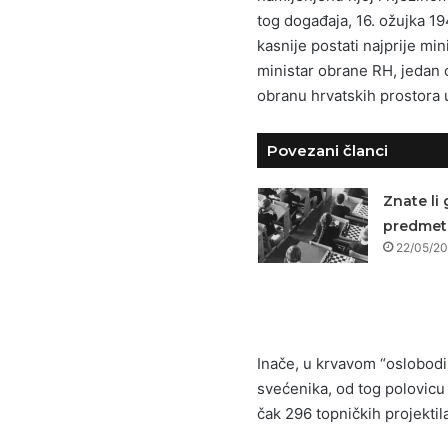
tog događaja, 16. ožujka 19
kasnije postati najprije min
ministar obrane RH, jedan o
obranu hrvatskih prostora 
Povezani članci
Znate li 
predmet 
22/05/2
Inače, u krvavom “oslobodi
svećenika, od tog polovicu
čak 296 topničkih projektil