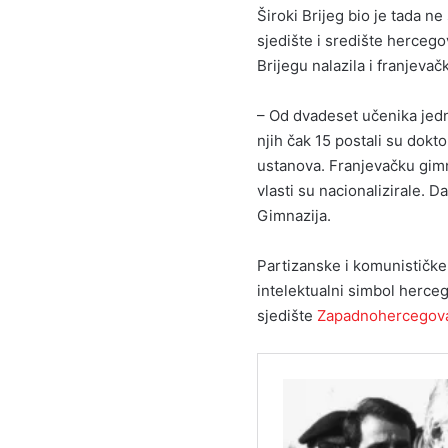
Široki Brijeg bio je tada n
sjedište i središte herceg
Brijegu nalazila i franjevač
– Od dvadeset učenika jedn
njih čak 15 postali su dokto
ustanova. Franjevačku gim
vlasti su nacionalizirale. D
Gimnazija.
Partizanske i komunističke v
intelektualni simbol herceg
sjedište
Zapadnohercegov