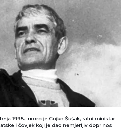
ibnja 1998., umro je Gojko Šušak, ratni ministar
tske i čovjek koji je dao nemjerljiv doprinos