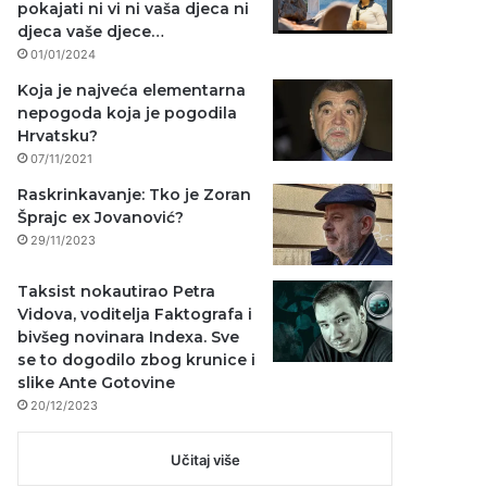
pokajati ni vi ni vaša djeca ni
djeca vaše djece…
01/01/2024
Koja je najveća elementarna
nepogoda koja je pogodila
Hrvatsku?
07/11/2021
Raskrinkavanje: Tko je Zoran
Šprajc ex Jovanović?
29/11/2023
Taksist nokautirao Petra
Vidova, voditelja Faktografa i
bivšeg novinara Indexa. Sve
se to dogodilo zbog krunice i
slike Ante Gotovine
20/12/2023
Učitaj više