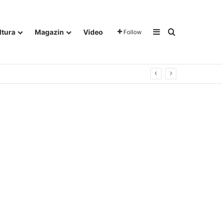
Sidebar
Traži
ltura
Magazin
Video
Follow
gora u Dalju!