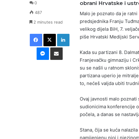
obrani Hrvatske i ust
0
487
Malo je poznato da je ratn
predsjednika Franju Tuđmana
2 minutes read
velikog dijela BiH, 7. velja
Facebook
X
LinkedIn
piše Hrvatski Medijski Serv
Messenger
Podijeli putem E-maila
Kada su partizani 8. Dalma
Franjevačku gimnaziju i Crk
su se našli u ratnom skloniš
partizana uperio je mitralje
to, nećeš valjda ubiti trudni
Ovaj javnosti malo poznati s
sudionicima konferencije o k
počela, a danas se nastavlj
Stana, čija se kuća nalazila
namijenjenu njoj i njezin