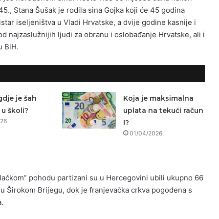
45., Stana Šušak je rodila sina Gojka koji će 45 godina
istar iseljeništva u Vladi Hrvatske, a dvije godine kasnije i
d najzaslužnijih ljudi za obranu i oslobađanje Hrvatske, ali i
u BiH.
gdje je šah
Koja je maksimalna
u školi?
uplata na tekući račun
026
!?
01/04/2026
lačkom” pohodu partizani su u Hercegovini ubili ukupno 66
 u Širokom Brijegu, dok je franjevačka crkva pogođena s
a.