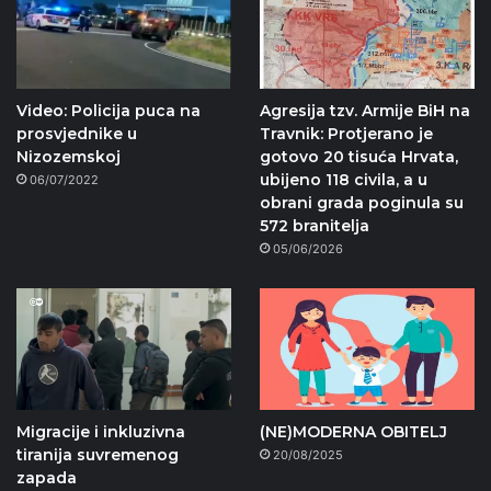
Video: Policija puca na
Agresija tzv. Armije BiH na
prosvjednike u
Travnik: Protjerano je
Nizozemskoj
gotovo 20 tisuća Hrvata,
ubijeno 118 civila, a u
06/07/2022
obrani grada poginula su
572 branitelja
05/06/2026
Migracije i inkluzivna
(NE)MODERNA OBITELJ
tiranija suvremenog
20/08/2025
zapada