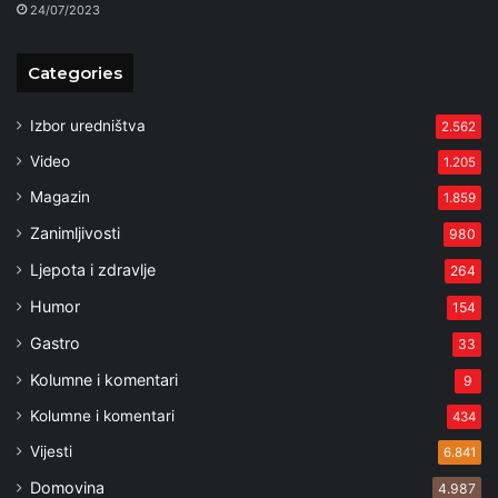
24/07/2023
Categories
Izbor uredništva
2.562
Video
1.205
Magazin
1.859
Zanimljivosti
980
Ljepota i zdravlje
264
Humor
154
Gastro
33
Kolumne i komentari
9
Kolumne i komentari
434
Vijesti
6.841
Domovina
4.987