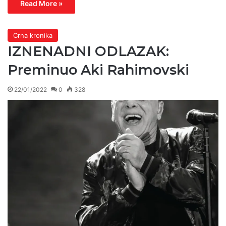
Read More »
Crna kronika
IZNENADNI ODLAZAK:
Preminuo Aki Rahimovski
22/01/2022
0
328