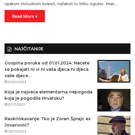
opakom zloćudnom bolesti, nažalost tu bitku izgubio. Imao…
Read More »
NAJČITANIJE
Gospina poruka od 01.01.2024: Nećete
se pokajati ni vi ni vaša djeca ni djeca
vaše djece…
01/01/2024
Koja je najveća elementarna nepogoda
koja je pogodila Hrvatsku?
07/11/2021
Raskrinkavanje: Tko je Zoran Šprajc ex
Jovanović?
29/11/2023