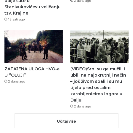
dalje šute o
2 dana ago
Stanivukovićevu veličanju
tzv. Krajine
13 sati ago
ZATAJENA ULOGA HVO-a
(VIDEO)Srbi su ga mučili i
U “OLUJI”
ubili na najokrutniji način
– još živom spalili su mu
2 dana ago
tijelo pred ostalim
zarobljenicima logora u
Dalju!
2 dana ago
Učitaj više