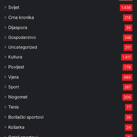
Svijet
1.458
Crna kronika
218
Dijaspora
36
Gospodarstvo
348
Uncategorized
317
Kultura
1.417
Povijest
778
Vjera
489
Sport
387
Nogomet
206
Tenis
77
Borilački sportovi
26
Košarka
24