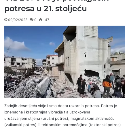
potresa u 21. stoljeću
09/02/2023
0
147
Zadnjih desetljeća vidjeli smo dosta razornih potresa. Potres je
iznenadna i kratkotrajna vibracija tla uzrokovana
urušavanjem stijena (urušni potres), magmatskom aktivnošću
(vulkanski potres) ili tektonskim poremećajima (tektonski potres)