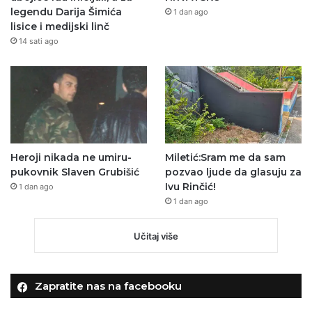
legendu Darija Šimića
1 dan ago
lisice i medijski linč
14 sati ago
Heroji nikada ne umiru-
Miletić:Sram me da sam
pukovnik Slaven Grubišić
pozvao ljude da glasuju za
Ivu Rinčić!
1 dan ago
1 dan ago
Učitaj više
Zapratite nas na facebooku