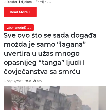
u litosferi i dijelom u Zemljinu…
Read More »
Izbor uredništva
Sve ovo što se sada događa
možda je samo “lagana”
uvertira u užas mnogo
opasnijeg “tanga” ljudi i
čovječanstva sa smrću
08/02/2023
0
165