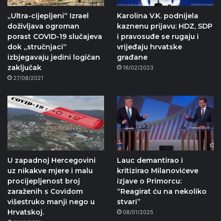
„Ultra-cijepljeni“ Izrael
Karolina V.K. podnijela
doživljava ogroman
kaznenu prijavu: HDZ, SDP
porast COVID-19 slučajeva
i pravosuđe se rugaju i
dok „stručnjaci“
vrijeđaju hrvatske
izbjegavaju jedini logičan
građane
zaključak
16/02/2023
27/08/2021
U zapadnoj Hercegovini
Lauc demantirao i
uz nikakve mjere i malu
kritizirao Milanovićeve
procijepljenost broj
izjave o Primorcu:
zaraženih s Covidom
“Reagirat ću na nekoliko
višestruko manji nego u
stvari”
Hrvatskoj.
08/01/2025