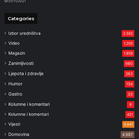
01/11/2021
Categories
Izbor uredništva
2.562
Video
1.205
Magazin
1.858
Zanimljivosti
980
Ljepota i zdravlje
263
Humor
154
Gastro
33
Kolumne i komentari
9
Kolumne i komentari
421
Vijesti
6.841
Domovina
4.987