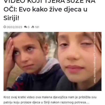
VIDEO KOJI TJERA SUZE NA
OČI: Evo kako žive djeca u
Siriji!
26/02/2023
0
181
Kroz ovaj kratki video ova malena djevojčica nam je približila svu
patnju koju prolaze djeca u Siriji nakon razornog potresa.…