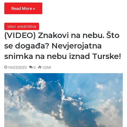
Read More »
Izbor uredništva
(VIDEO) Znakovi na nebu. Što
se događa? Nevjerojatna
snimka na nebu iznad Turske!
14/02/2023
0
1.054