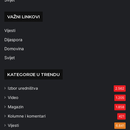
VAŽNI LINKOVI
Vijesti
Dijaspora
Domovina
Svijet
KATEGORIJE U TRENDU
Izbor uredništva
2.562
Video
1.205
Magazin
1.858
Kolumne i komentari
421
Vijesti
6.841