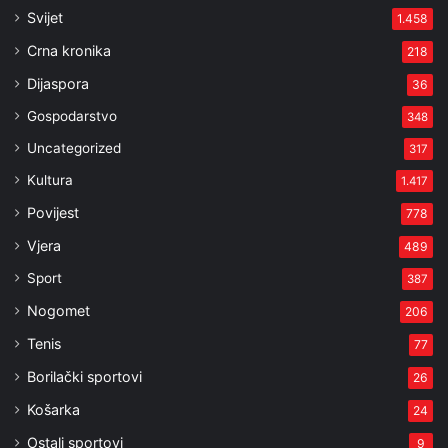
Svijet
1.458
Crna kronika
218
Dijaspora
36
Gospodarstvo
348
Uncategorized
317
Kultura
1.417
Povijest
778
Vjera
489
Sport
387
Nogomet
206
Tenis
77
Borilački sportovi
26
Košarka
24
Ostali sportovi
9