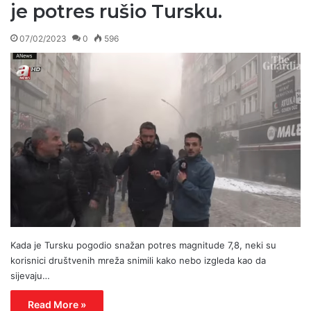
je potres rušio Tursku.
07/02/2023
0
596
Kada je Tursku pogodio snažan potres magnitude 7,8, neki su
korisnici društvenih mreža snimili kako nebo izgleda kao da
sijevaju…
Read More »