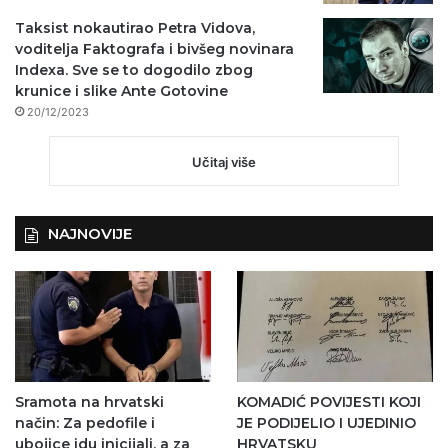
Taksist nokautirao Petra Vidova,
voditelja Faktografa i bivšeg novinara
Indexa. Sve se to dogodilo zbog
krunice i slike Ante Gotovine
20/12/2023
Učitaj više
NAJNOVIJE
Sramota na hrvatski
KOMADIĆ POVIJESTI KOJI
način: Za pedofile i
JE PODIJELIO I UJEDINIO
ubojice idu inicijali, a za
HRVATSKU