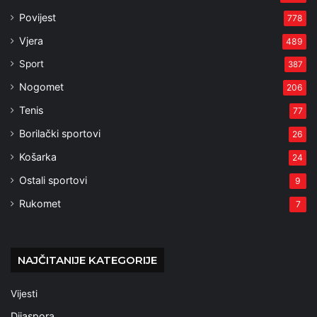
Povijest
778
Vjera
489
Sport
387
Nogomet
206
Tenis
77
Borilački sportovi
26
Košarka
24
Ostali sportovi
9
Rukomet
7
NAJČITANIJE KATEGORIJE
Vijesti
Dijaspora