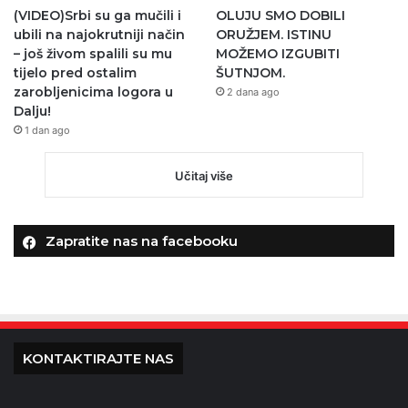
(VIDEO)Srbi su ga mučili i
OLUJU SMO DOBILI
ubili na najokrutniji način
ORUŽJEM. ISTINU
– još živom spalili su mu
MOŽEMO IZGUBITI
tijelo pred ostalim
ŠUTNJOM.
zarobljenicima logora u
2 dana ago
Dalju!
1 dan ago
Učitaj više
Zapratite nas na facebooku
KONTAKTIRAJTE NAS