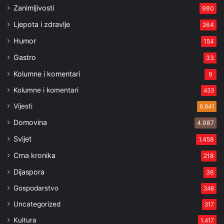
Zanimljivosti
980
Ljepota i zdravlje
264
Humor
154
Gastro
33
Kolumne i komentari
9
Kolumne i komentari
433
Vijesti
6.841
Domovina
4.987
Svijet
1.458
Crna kronika
218
Dijaspora
36
Gospodarstvo
348
Uncategorized
317
Kultura
1.417