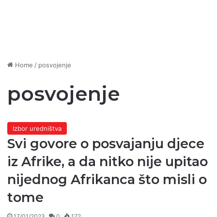
Home
/
posvojenje
posvojenje
Izbor uredništva
Svi govore o posvajanju djece
iz Afrike, a da nitko nije upitao
nijednog Afrikanca što misli o
tome
17/01/2023
0
172