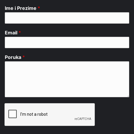
Ime i Prezime
*
Email
*
Poruka
*