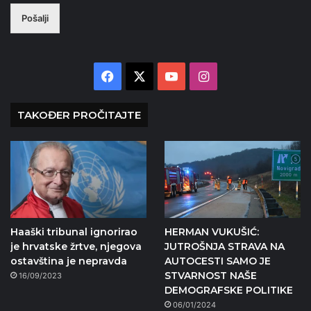
Pošalji
Facebook
X
YouTube
Instagram
TAKOĐER PROČITAJTE
Haaški tribunal ignorirao
HERMAN VUKUŠIĆ:
je hrvatske žrtve, njegova
JUTROŠNJA STRAVA NA
ostavština je nepravda
AUTOCESTI SAMO JE
STVARNOST NAŠE
16/09/2023
DEMOGRAFSKE POLITIKE
06/01/2024