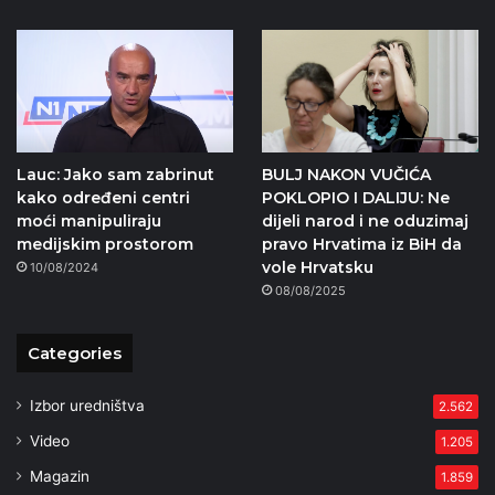
Lauc: Jako sam zabrinut
BULJ NAKON VUČIĆA
kako određeni centri
POKLOPIO I DALIJU: Ne
moći manipuliraju
dijeli narod i ne oduzimaj
medijskim prostorom
pravo Hrvatima iz BiH da
vole Hrvatsku
10/08/2024
08/08/2025
Categories
Izbor uredništva
2.562
Video
1.205
Magazin
1.859