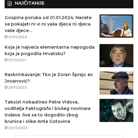
NAJČITANIJE
Gospina poruka od 01.01.2024: Nećete
se pokajati ni vi ni vaša djeca ni djeca
vaše djece…
01/01/2024
Koja je najveća elementarna nepogoda
koja je pogodila Hrvatsku?
07/11/2021
Raskrinkavanje: Tko je Zoran Šprajc ex
Jovanović?
29/11/2023
Taksist nokautirao Petra Vidova,
voditelja Faktografa i bivšeg novinara
Indexa. Sve se to dogodilo zbog
krunice i slike Ante Gotovine
20/12/2023