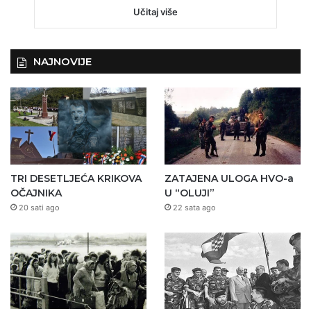
Učitaj više
NAJNOVIJE
TRI DESETLJEĆA KRIKOVA
ZATAJENA ULOGA HVO-a
OČAJNIKA
U “OLUJI”
20 sati ago
22 sata ago