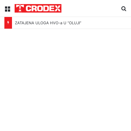
Menu
Tr
ZATAJENA ULOGA HVO-a U “OLUJI”