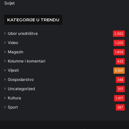
Svijet
KATEGORIJE U TRENDU
Izbor uredništva
2.562
Video
1.205
Magazin
1.859
Kolumne i komentari
433
Vijesti
6.841
Gospodarstvo
348
Uncategorized
317
Kultura
1.417
Sport
387