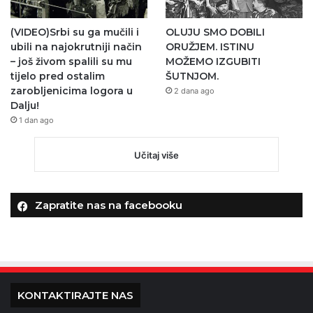
(VIDEO)Srbi su ga mučili i
OLUJU SMO DOBILI
ubili na najokrutniji način
ORUŽJEM. ISTINU
– još živom spalili su mu
MOŽEMO IZGUBITI
tijelo pred ostalim
ŠUTNJOM.
zarobljenicima logora u
2 dana ago
Dalju!
1 dan ago
Učitaj više
Zapratite nas na facebooku
KONTAKTIRAJTE NAS