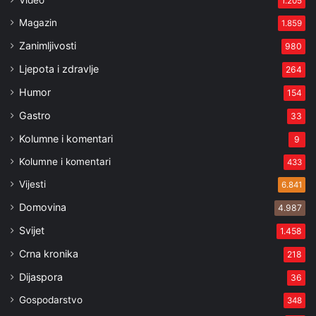
Video
1.205
Magazin
1.859
Zanimljivosti
980
Ljepota i zdravlje
264
Humor
154
Gastro
33
Kolumne i komentari
9
Kolumne i komentari
433
Vijesti
6.841
Domovina
4.987
Svijet
1.458
Crna kronika
218
Dijaspora
36
Gospodarstvo
348