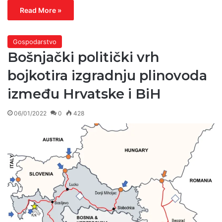
Read More »
Gospodarstvo
Bošnjački politički vrh
bojkotira izgradnju plinovoda
između Hrvatske i BiH
06/01/2022
0
428