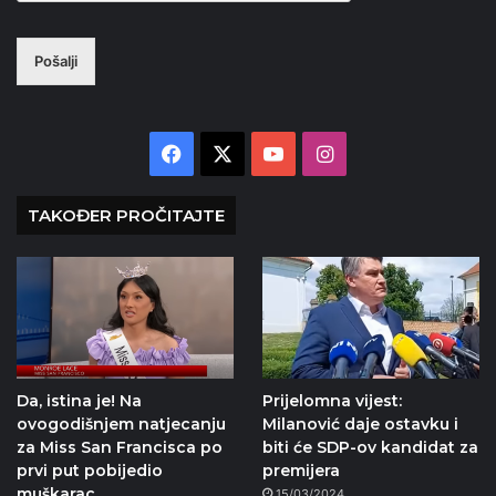
Pošalji
Facebook
X
YouTube
Instagram
TAKOĐER PROČITAJTE
Da, istina je! Na
Prijelomna vijest:
ovogodišnjem natjecanju
Milanović daje ostavku i
za Miss San Francisca po
biti će SDP-ov kandidat za
prvi put pobijedio
premijera
muškarac
15/03/2024