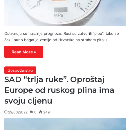
Ostvaruju se najcrnje prognoze. Rusi su zatvorili “pipu”. tako se
čak i puno bogatije zemlje od Hrvatske sa strahom pitaju…
Read More »
Gospodarstvo
SAD “trlja ruke”. Oproštaj
Europe od ruskog plina ima
svoju cijenu
29/03/2022
0
249