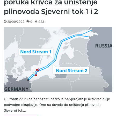
poruka krivca za uništenje
plinovoda Sjeverni tok 1 i 2
28/09/2022
0
423
U utorak 27. rujna nepoznati netko je najvjerojatnije aktivirao dvije
podvodne eksplozije. One su dovele do uništenja plinovoda
Sjeverni tok…