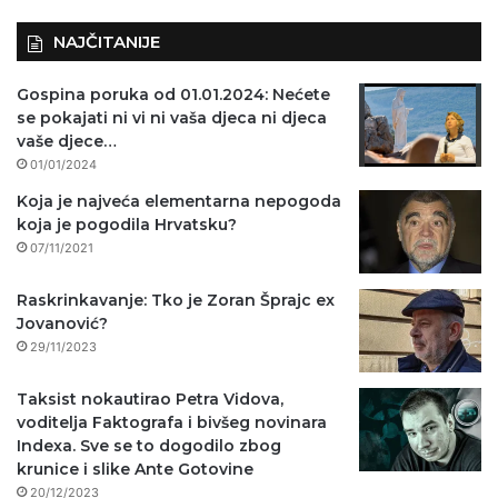
NAJČITANIJE
Gospina poruka od 01.01.2024: Nećete
se pokajati ni vi ni vaša djeca ni djeca
vaše djece…
01/01/2024
Koja je najveća elementarna nepogoda
koja je pogodila Hrvatsku?
07/11/2021
Raskrinkavanje: Tko je Zoran Šprajc ex
Jovanović?
29/11/2023
Taksist nokautirao Petra Vidova,
voditelja Faktografa i bivšeg novinara
Indexa. Sve se to dogodilo zbog
krunice i slike Ante Gotovine
20/12/2023