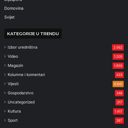
Domovina
Svijet
KATEGORIJE U TRENDU
Izbor uredništva
2.562
Video
1.205
Magazin
1.859
Kolumne i komentari
433
Vijesti
6.841
Gospodarstvo
348
Uncategorized
317
Kultura
1.417
Sport
387