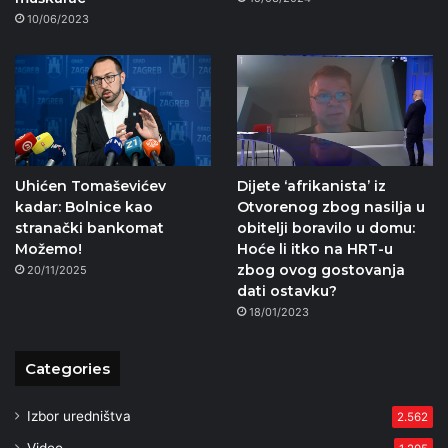
10/06/2023
Uhićen Tomaševićev
Dijete ‘afrikanista’ iz
kadar: Bolnice kao
Otvorenog zbog nasilja u
stranački bankomat
obitelji boravilo u domu:
Možemo!
Hoće li itko na HRT-u
zbog ovog gostovanja
20/11/2025
dati ostavku?
18/01/2023
Categories
Izbor uredništva
2.562