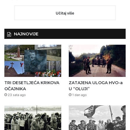
Učitaj više
NAJNOVIJE
TRI DESETLJEĆA KRIKOVA
ZATAJENA ULOGA HVO-a
OČAJNIKA
U “OLUJI”
23 sata ago
1 dan ago