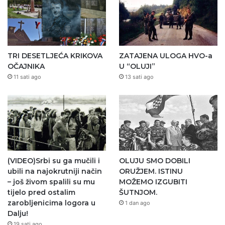
TRI DESETLJEĆA KRIKOVA
ZATAJENA ULOGA HVO-a
OČAJNIKA
U “OLUJI”
11 sati ago
13 sati ago
(VIDEO)Srbi su ga mučili i
OLUJU SMO DOBILI
ubili na najokrutniji način
ORUŽJEM. ISTINU
– još živom spalili su mu
MOŽEMO IZGUBITI
tijelo pred ostalim
ŠUTNJOM.
zarobljenicima logora u
1 dan ago
Dalju!
19 sati ago