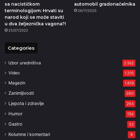
sa nacističkom
automobil gradonačelnika
terminologijom: Hrvati su
26/11/2025
narod koji se može staviti
u dva željeznička vagona?!
25/07/2022
Categories
Izbor uredništva
2.562
Video
1.205
Magazin
1.859
Zanimljivosti
980
Ljepota i zdravlje
264
Humor
154
Gastro
33
Kolumne i komentari
9