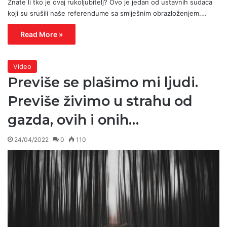
Znate li tko je ovaj rukoljubitelj? Ovo je jedan od ustavnih sudaca
koji su srušili naše referendume sa smiješnim obrazloženjem.…
Read More »
Video
Previše se plašimo mi ljudi.
Previše živimo u strahu od
gazda, ovih i onih…
24/04/2022
0
110