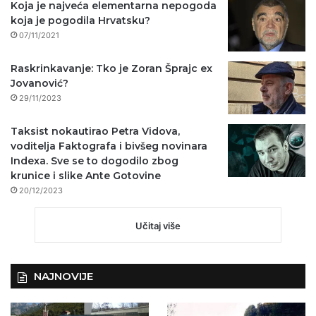
Koja je najveća elementarna nepogoda
koja je pogodila Hrvatsku?
07/11/2021
Raskrinkavanje: Tko je Zoran Šprajc ex
Jovanović?
29/11/2023
Taksist nokautirao Petra Vidova,
voditelja Faktografa i bivšeg novinara
Indexa. Sve se to dogodilo zbog
krunice i slike Ante Gotovine
20/12/2023
Učitaj više
NAJNOVIJE