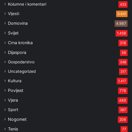
Kolumne i komentari
433
Vijesti
6.841
Domovina
4.987
Svijet
1.458
Crna kronika
218
Dijaspora
36
Gospodarstvo
348
Uncategorized
317
Kultura
1.417
Povijest
778
Vjera
489
Sport
387
Nogomet
206
Tenis
77