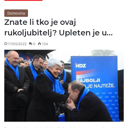
Domovina
Znate li tko je ovaj
rukoljubitelj? Upleten je u…
17/05/2022
0
124