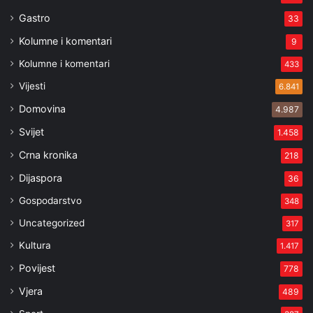
Gastro
33
Kolumne i komentari
9
Kolumne i komentari
433
Vijesti
6.841
Domovina
4.987
Svijet
1.458
Crna kronika
218
Dijaspora
36
Gospodarstvo
348
Uncategorized
317
Kultura
1.417
Povijest
778
Vjera
489