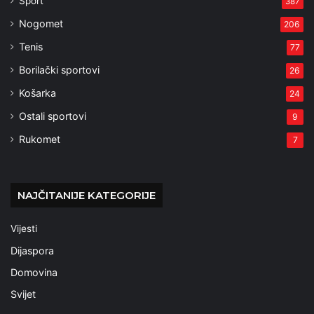
Sport
387
Nogomet
206
Tenis
77
Borilački sportovi
26
Košarka
24
Ostali sportovi
9
Rukomet
7
NAJČITANIJE KATEGORIJE
Vijesti
Dijaspora
Domovina
Svijet