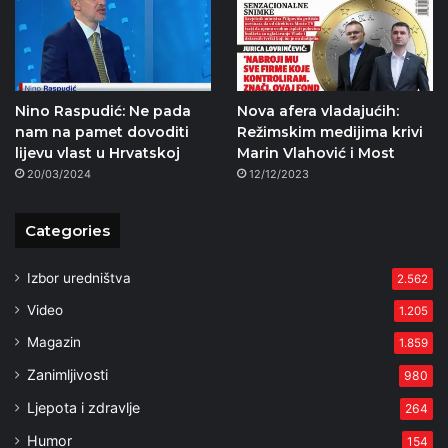
Nino Raspudić: Ne pada
Nova afera vladajućih:
nam na pamet dovoditi
Režimskim medijima krivi
lijevu vlast u Hrvatskoj
Marin Vlahović i Most
20/03/2024
12/12/2023
Categories
Izbor uredništva
2.562
Video
1.205
Magazin
1.859
Zanimljivosti
980
Ljepota i zdravlje
264
Humor
154