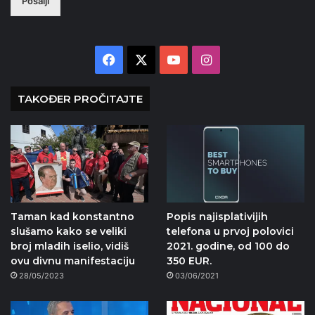
Pošalji
Facebook
X
YouTube
Instagram
TAKOĐER PROČITAJTE
Taman kad konstantno
Popis najisplativijih
slušamo kako se veliki
telefona u prvoj polovici
broj mladih iselio, vidiš
2021. godine, od 100 do
ovu divnu manifestaciju
350 EUR.
28/05/2023
03/06/2021