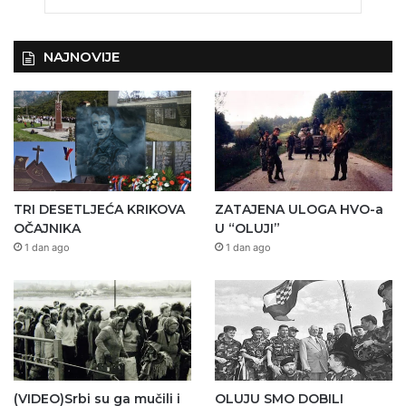
NAJNOVIJE
TRI DESETLJEĆA KRIKOVA
ZATAJENA ULOGA HVO-a
OČAJNIKA
U “OLUJI”
1 dan ago
1 dan ago
(VIDEO)Srbi su ga mučili i
OLUJU SMO DOBILI