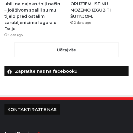
ubili na najokrutniji način
ORUŽJEM. ISTINU
– još živom spalili su mu
MOŽEMO IZGUBITI
tijelo pred ostalim
ŠUTNJOM.
zarobljenicima logora u
2 dana ago
Dalju!
1 dan ago
Učitaj više
Zapratite nas na facebooku
KONTAKTIRAJTE NAS