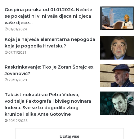
Gospina poruka od 01.01.2024: Nećete
se pokajati ni vi ni vaša djeca ni djeca
vaše djece…
01/01/2024
Koja je najveća elementarna nepogoda
koja je pogodila Hrvatsku?
07/11/2021
Raskrinkavanje: Tko je Zoran Šprajc ex
Jovanović?
29/11/2023
Taksist nokautirao Petra Vidova,
voditelja Faktografa i bivšeg novinara
Indexa. Sve se to dogodilo zbog
krunice i slike Ante Gotovine
20/12/2023
Učitaj više