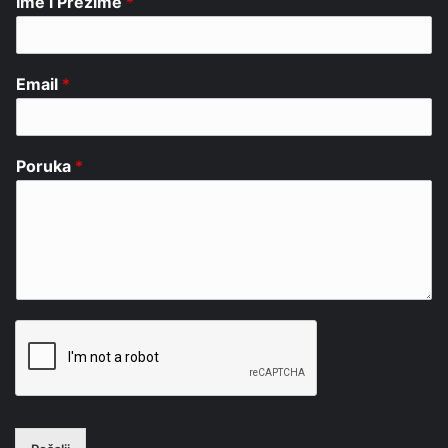
Ime i Prezime
*
Email
*
Poruka
*