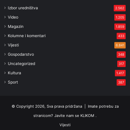
Izbor uredništva
2.562
Video
1.205
Magazin
1.859
Kolumne i komentari
433
Vijesti
6.841
Gospodarstvo
348
Uncategorized
317
Kultura
1.417
Sport
387
© Copyright 2026, Sva prava pridržana |
Imate potrebu za
stranicom? Javite nam se KLIKOM .
Vijesti