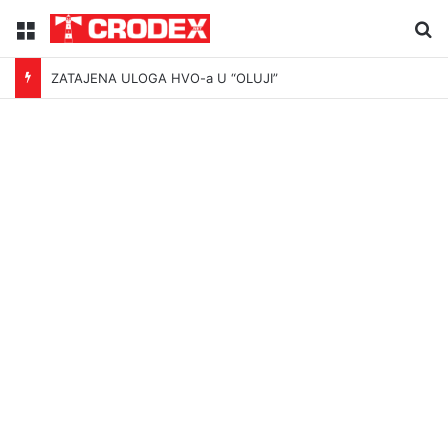
Menu
Tr
ZATAJENA ULOGA HVO-a U “OLUJI”