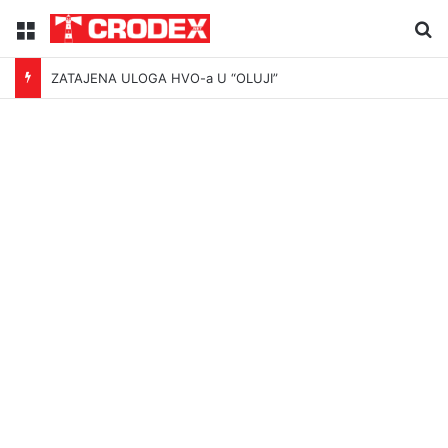
Menu
Tr
ZATAJENA ULOGA HVO-a U “OLUJI”