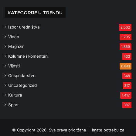
KATEGORIJE U TRENDU
Izbor uredništva
2.562
Video
1.205
Magazin
1.859
Kolumne i komentari
433
Vijesti
6.841
Gospodarstvo
348
Uncategorized
317
Kultura
1.417
Sport
387
© Copyright 2026, Sva prava pridržana |
Imate potrebu za