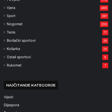
Vjera
489
Sport
387
Nogomet
206
Tenis
77
Borilački sportovi
26
Košarka
24
Ostali sportovi
9
Rukomet
7
NAJČITANIJE KATEGORIJE
Vijesti
Dijaspora