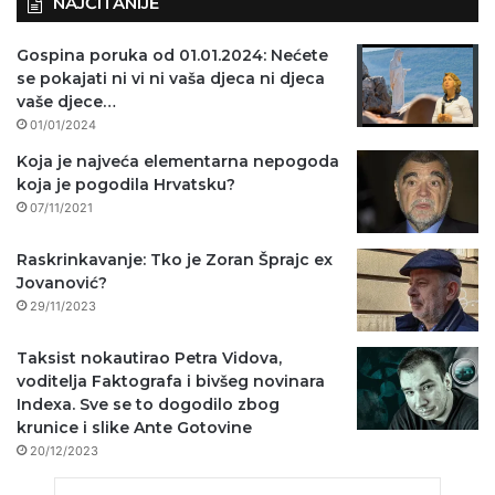
NAJČITANIJE
Gospina poruka od 01.01.2024: Nećete
se pokajati ni vi ni vaša djeca ni djeca
vaše djece…
01/01/2024
Koja je najveća elementarna nepogoda
koja je pogodila Hrvatsku?
07/11/2021
Raskrinkavanje: Tko je Zoran Šprajc ex
Jovanović?
29/11/2023
Taksist nokautirao Petra Vidova,
voditelja Faktografa i bivšeg novinara
Indexa. Sve se to dogodilo zbog
krunice i slike Ante Gotovine
20/12/2023