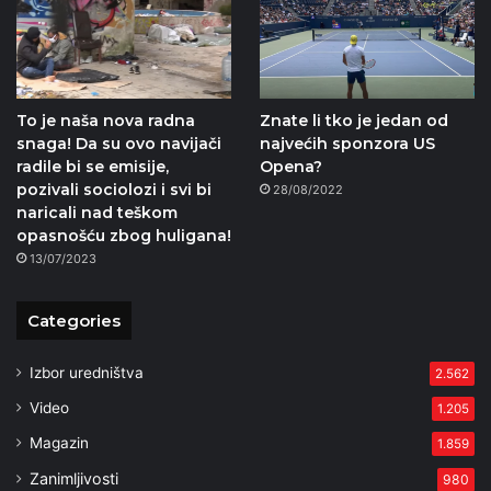
To je naša nova radna
Znate li tko je jedan od
snaga! Da su ovo navijači
najvećih sponzora US
radile bi se emisije,
Opena?
pozivali sociolozi i svi bi
28/08/2022
naricali nad teškom
opasnošću zbog huligana!
13/07/2023
Categories
Izbor uredništva
2.562
Video
1.205
Magazin
1.859
Zanimljivosti
980