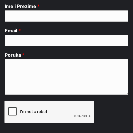
Ime i Prezime
*
Email
*
Poruka
*