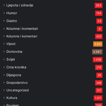
Ljepota i zdravlje
264
Humor
154
Gastro
33
Kolumne i komentari
9
Kolumne i komentari
433
Vijesti
6.841
Domovina
4.987
Svijet
1.458
Crna kronika
218
Dijaspora
36
Gospodarstvo
348
Uncategorized
317
Kultura
1.417
Povijest
778