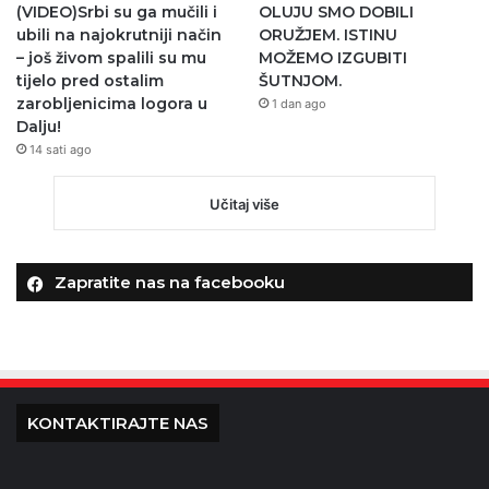
(VIDEO)Srbi su ga mučili i
OLUJU SMO DOBILI
ubili na najokrutniji način
ORUŽJEM. ISTINU
– još živom spalili su mu
MOŽEMO IZGUBITI
tijelo pred ostalim
ŠUTNJOM.
zarobljenicima logora u
1 dan ago
Dalju!
14 sati ago
Učitaj više
Zapratite nas na facebooku
KONTAKTIRAJTE NAS