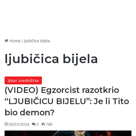
Home
/
ljubičica bijela
ljubičica bijela
Izbor uredništva
(VIDEO) Egzorcist razotkrio
“LJUBIČICU BIJELU”: Je li Tito
bio demon?
06/03/2024
0
786