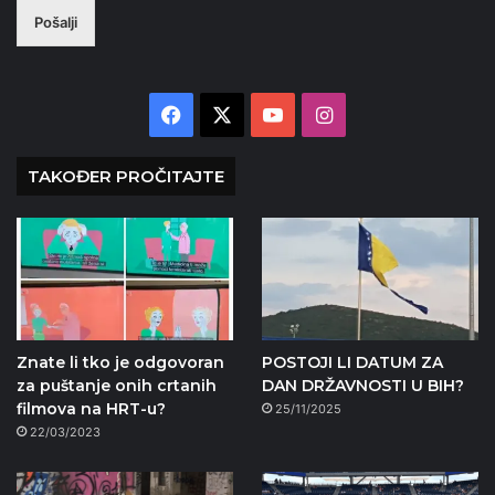
Pošalji
Facebook
X
YouTube
Instagram
TAKOĐER PROČITAJTE
Znate li tko je odgovoran
POSTOJI LI DATUM ZA
za puštanje onih crtanih
DAN DRŽAVNOSTI U BIH?
filmova na HRT-u?
25/11/2025
22/03/2023