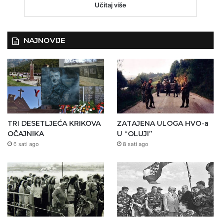
Učitaj više
NAJNOVIJE
TRI DESETLJEĆA KRIKOVA
ZATAJENA ULOGA HVO-a
OČAJNIKA
U “OLUJI”
6 sati ago
8 sati ago