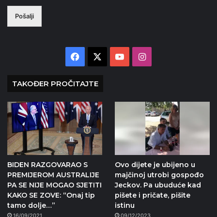
Pošalji
Facebook
X
YouTube
Instagram
TAKOĐER PROČITAJTE
BIDEN RAZGOVARAO S
Ovo dijete je ubijeno u
PREMIJEROM AUSTRALIJE
majčinoj utrobi gospođo
PA SE NIJE MOGAO SJETITI
Jeckov. Pa ubuduće kad
KAKO SE ZOVE: “Onaj tip
pišete i pričate, pišite
tamo dolje…”
istinu
16/09/2021
09/12/2023