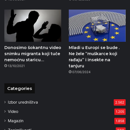
Donosimo šokantnu video
Mladi u Europi se bude .
snimku migranta koji tuče
Ne žele ”muškarce koji
nemoćnu staricu…
rađaju” i insekte na
tanjuru
13/10/2021
07/06/2024
Categories
Izbor uredništva
2.562
Video
1.205
Magazin
1.858