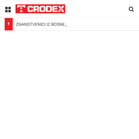
Menu
Tr
ZNANSTVENICI IZ BOSNE OTKRILI NACIZAM U – BOSNI!