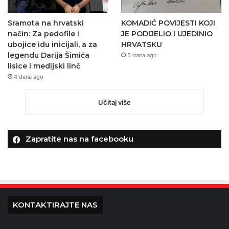
Sramota na hrvatski
KOMADIĆ POVIJESTI KOJI
način: Za pedofile i
JE PODIJELIO I UJEDINIO
ubojice idu inicijali, a za
HRVATSKU
legendu Darija Šimića
5 dana ago
lisice i medijski linč
4 dana ago
Učitaj više
Zapratite nas na facebooku
KONTAKTIRAJTE NAS