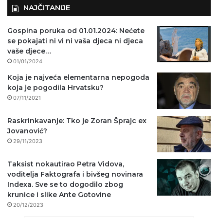
NAJČITANIJE
Gospina poruka od 01.01.2024: Nećete
se pokajati ni vi ni vaša djeca ni djeca
vaše djece…
01/01/2024
Koja je najveća elementarna nepogoda
koja je pogodila Hrvatsku?
07/11/2021
Raskrinkavanje: Tko je Zoran Šprajc ex
Jovanović?
29/11/2023
Taksist nokautirao Petra Vidova,
voditelja Faktografa i bivšeg novinara
Indexa. Sve se to dogodilo zbog
krunice i slike Ante Gotovine
20/12/2023