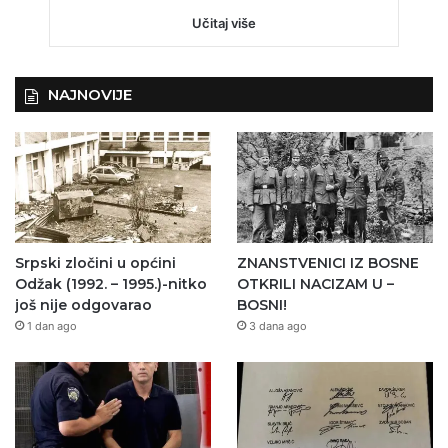
Učitaj više
NAJNOVIJE
Srpski zločini u općini
ZNANSTVENICI IZ BOSNE
Odžak (1992. – 1995.)-nitko
OTKRILI NACIZAM U –
još nije odgovarao
BOSNI!
1 dan ago
3 dana ago