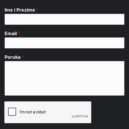
Ime i Prezime
*
Email
*
Poruka
*