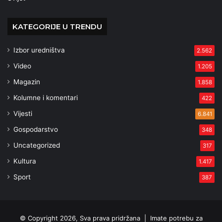
KATEGORIJE U TRENDU
Izbor uredništva
2.562
Video
1.205
Magazin
1.858
Kolumne i komentari
422
Vijesti
6.841
Gospodarstvo
348
Uncategorized
317
Kultura
1.417
Sport
387
© Copyright 2026, Sva prava pridržana |
Imate potrebu za