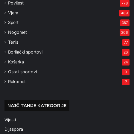
Povijest
778
Vjera
489
Sport
387
Nogomet
206
Tenis
77
Borilački sportovi
26
Košarka
24
Ostali sportovi
9
Rukomet
7
NAJČITANIJE KATEGORIJE
Vijesti
Dijaspora