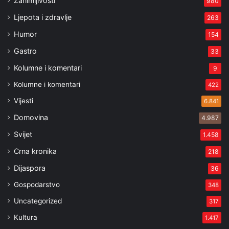
Zanimljivosti
980
Ljepota i zdravlje
263
Humor
154
Gastro
33
Kolumne i komentari
9
Kolumne i komentari
422
Vijesti
6.841
Domovina
4.987
Svijet
1.458
Crna kronika
218
Dijaspora
36
Gospodarstvo
348
Uncategorized
317
Kultura
1.417