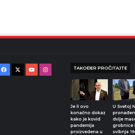
TAKOĐER PROČITAJTE
Facebook
X
YouTube
Instagram
Je li ovo
U Svetoj N
konačno dokaz
pronađen
kako je kovid
dvije ma
pandemija
grobnice 
proizvedena u
svibnja 19