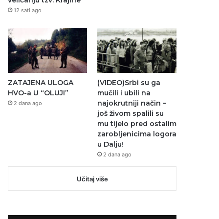
veličanju tzv. Krajine
12 sati ago
ZATAJENA ULOGA
(VIDEO)Srbi su ga
HVO-a U “OLUJI”
mučili i ubili na
najokrutniji način –
2 dana ago
još živom spalili su
mu tijelo pred ostalim
zarobljenicima logora
u Dalju!
2 dana ago
Učitaj više