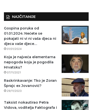
NAJČITANIJE
Gospina poruka od
01.01.2024: Nećete se
pokajati ni vi ni vaša djeca ni
djeca vaše djece…
01/01/2024
Koja je najveća elementarna
nepogoda koja je pogodila
Hrvatsku?
07/11/2021
Raskrinkavanje: Tko je Zoran
Šprajc ex Jovanović?
29/11/2023
Taksist nokautirao Petra
Vidova, voditelja Faktografa i