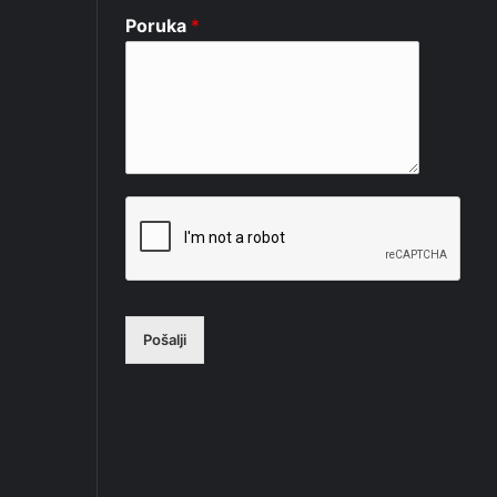
Poruka
*
Pošalji