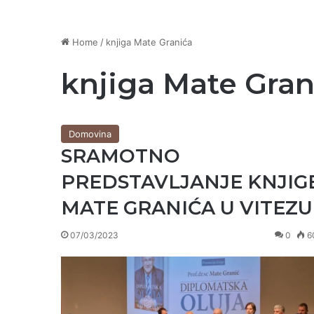
Home
/
knjiga Mate Granića
knjiga Mate Gran
Domovina
SRAMOTNO
PREDSTAVLJANJE KNJIG
MATE GRANIĆA U VITEZU
07/03/2023
0
6