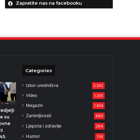
Zapratite nas na facebooku
Categories
Izbor uredništva
2.562
Video
1.205
Magazin
1.859
edjelji
Zanimljivosti
980
e su
sovne
Ljepota i zdravlje
264
iz
Humor
45.
154