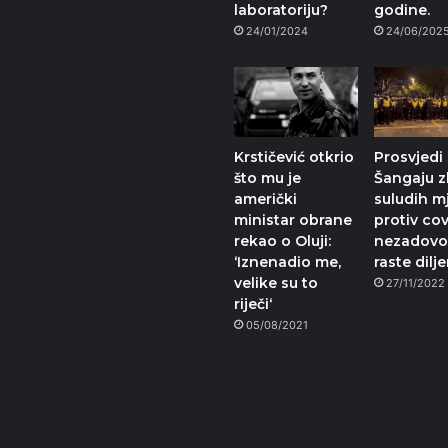
laboratoriju?
godine.
24/01/2024
24/06/202
Krstičević otkrio
Prosvjedi
što mu je
Šangaju 
američki
suludih m
ministar obrane
protiv cov
rekao o Oluji:
nezadovol
‘Iznenadio me,
raste dilj
velike su to
27/11/2022
riječi‘
05/08/2021