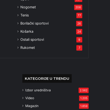
Nogomet
206
Tenis
77
Borilački sportovi
26
Košarka
24
Ostali sportovi
9
Rukomet
7
KATEGORIJE U TRENDU
Izbor uredništva
2.562
Video
1.205
Magazin
1.859