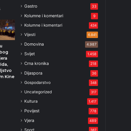
Gastro
33
5
Kolumne i komentari
9
Kolumne i komentari
434
Vijesti
6.841
Domovina
4.987
 u
zbog
Svijet
1.458
jera
Crna kronika
218
ida,
jstvo
Dijaspora
36
em Kine
Gospodarstvo
348
Uncategorized
317
Kultura
1.417
Povijest
778
Vjera
489
Sport
387