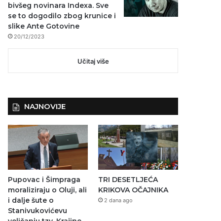
bivšeg novinara Indexa. Sve
se to dogodilo zbog krunice i
slike Ante Gotovine
20/12/2023
Učitaj više
NAJNOVIJE
Pupovac i Šimpraga
TRI DESETLJEĆA
moraliziraju o Oluji, ali
KRIKOVA OČAJNIKA
i dalje šute o
2 dana ago
Stanivukovićevu