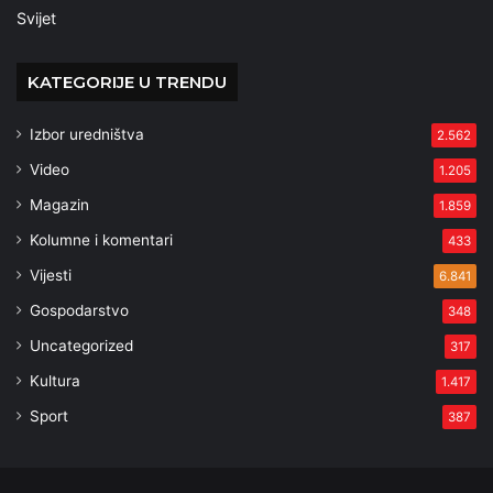
Svijet
KATEGORIJE U TRENDU
Izbor uredništva
2.562
Video
1.205
Magazin
1.859
Kolumne i komentari
433
Vijesti
6.841
Gospodarstvo
348
Uncategorized
317
Kultura
1.417
Sport
387