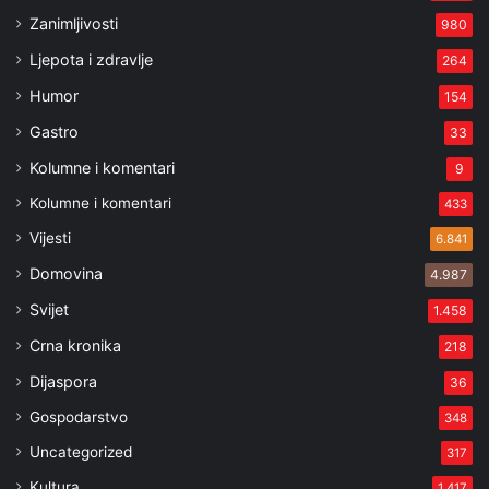
Zanimljivosti
980
Ljepota i zdravlje
264
Humor
154
Gastro
33
Kolumne i komentari
9
Kolumne i komentari
433
Vijesti
6.841
Domovina
4.987
Svijet
1.458
Crna kronika
218
Dijaspora
36
Gospodarstvo
348
Uncategorized
317
Kultura
1.417