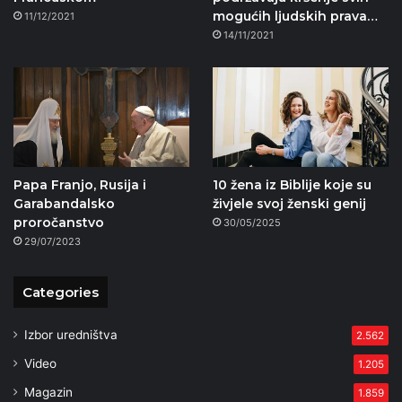
mogućih ljudskih prava…
11/12/2021
14/11/2021
Papa Franjo, Rusija i
10 žena iz Biblije koje su
Garabandalsko
živjele svoj ženski genij
proročanstvo
30/05/2025
29/07/2023
Categories
Izbor uredništva
2.562
Video
1.205
Magazin
1.859