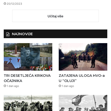
20/12/2023
Učitaj više
NAJNOVIJE
TRI DESETLJEĆA KRIKOVA
ZATAJENA ULOGA HVO-a
OČAJNIKA
U “OLUJI”
1 dan ago
1 dan ago