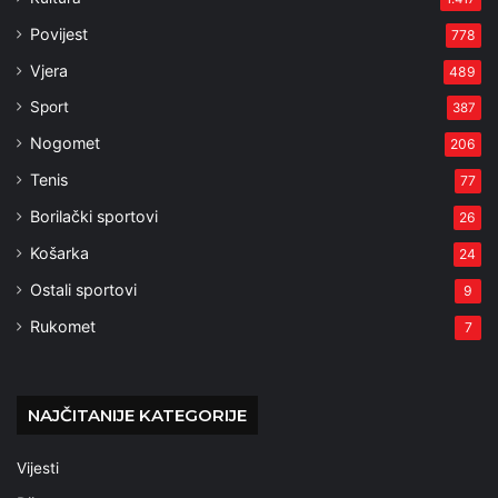
Povijest
778
Vjera
489
Sport
387
Nogomet
206
Tenis
77
Borilački sportovi
26
Košarka
24
Ostali sportovi
9
Rukomet
7
NAJČITANIJE KATEGORIJE
Vijesti