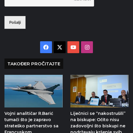
Pošalji
Facebook
X
YouTube
Instagram
TAKOĐER PROČITAJTE
Vojni analitičar R.Barić
Liječnici se “nakostrušili”
tumači što je zapravo
na biskupe: Očito nisu
strateško partnerstvo sa
zadovoljni što biskupi ne
Francuskom
podržavaju kršenje svih