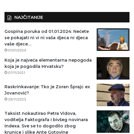
NAJČITANIJE
Gospina poruka od 01.01.2024: Nećete
se pokajati ni vi ni vaša djeca ni djeca
vaše djece…
01/01/2024
Koja je najveća elementarna nepogoda
koja je pogodila Hrvatsku?
07/11/2021
Raskrinkavanje: Tko je Zoran Šprajc ex
Jovanović?
29/11/2023
Taksist nokautirao Petra Vidova,
voditelja Faktografa i bivšeg novinara
Indexa. Sve se to dogodilo zbog
krunice i slike Ante Gotovine