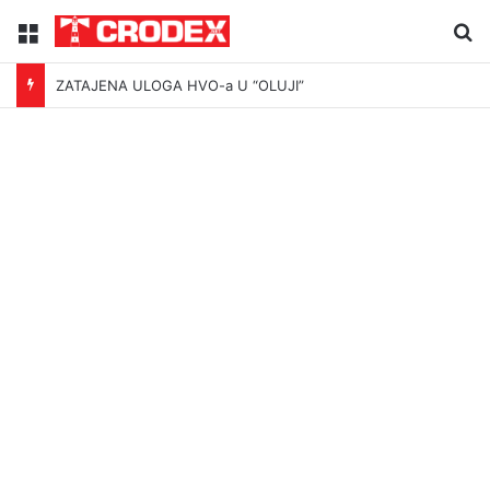
Menu
Tr
ZATAJENA ULOGA HVO-a U “OLUJI”