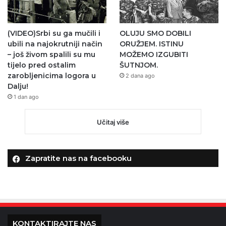
(VIDEO)Srbi su ga mučili i
OLUJU SMO DOBILI
ubili na najokrutniji način
ORUŽJEM. ISTINU
– još živom spalili su mu
MOŽEMO IZGUBITI
tijelo pred ostalim
ŠUTNJOM.
zarobljenicima logora u
2 dana ago
Dalju!
1 dan ago
Učitaj više
Zapratite nas na facebooku
KONTAKTIRAJTE NAS