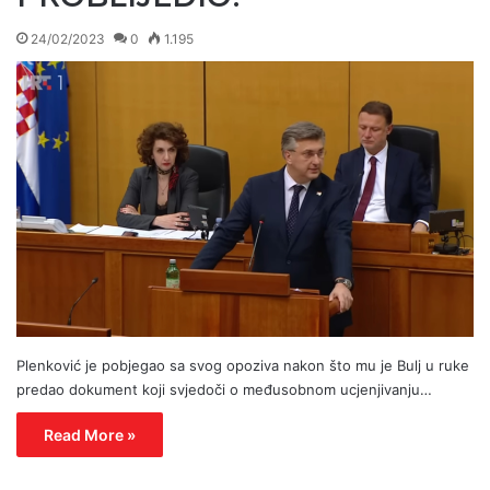
24/02/2023
0
1.195
Plenković je pobjegao sa svog opoziva nakon što mu je Bulj u ruke
predao dokument koji svjedoči o međusobnom ucjenjivanju…
Read More »