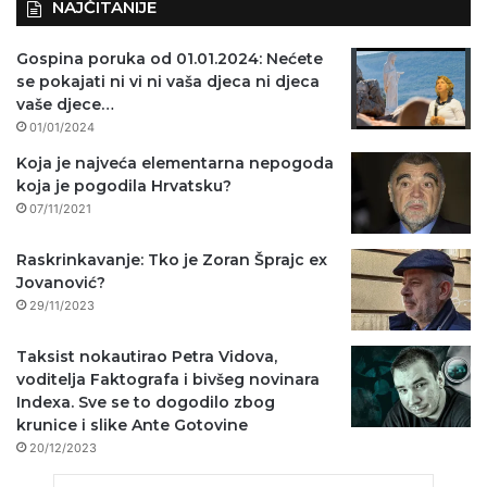
NAJČITANIJE
Gospina poruka od 01.01.2024: Nećete
se pokajati ni vi ni vaša djeca ni djeca
vaše djece…
01/01/2024
Koja je najveća elementarna nepogoda
koja je pogodila Hrvatsku?
07/11/2021
Raskrinkavanje: Tko je Zoran Šprajc ex
Jovanović?
29/11/2023
Taksist nokautirao Petra Vidova,
voditelja Faktografa i bivšeg novinara
Indexa. Sve se to dogodilo zbog
krunice i slike Ante Gotovine
20/12/2023