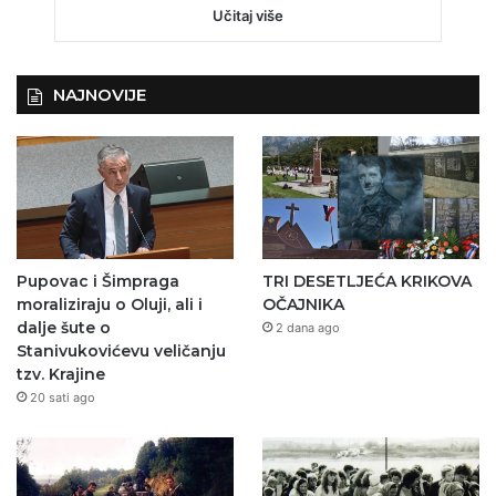
Učitaj više
NAJNOVIJE
Pupovac i Šimpraga
TRI DESETLJEĆA KRIKOVA
moraliziraju o Oluji, ali i
OČAJNIKA
dalje šute o
2 dana ago
Stanivukovićevu veličanju
tzv. Krajine
20 sati ago