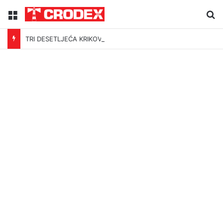
Menu
Tr
TRI DESETLJEĆA KRIKOVA OČAJNIKA