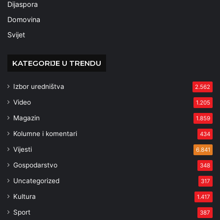
Dijaspora
Domovina
Svijet
KATEGORIJE U TRENDU
Izbor uredništva
2.562
Video
1.205
Magazin
1.859
Kolumne i komentari
434
Vijesti
6.841
Gospodarstvo
348
Uncategorized
317
Kultura
1.417
Sport
387