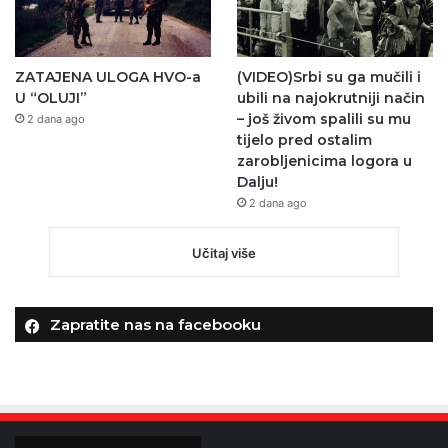
ZATAJENA ULOGA HVO-a
(VIDEO)Srbi su ga mučili i
U “OLUJI”
ubili na najokrutniji način
– još živom spalili su mu
2 dana ago
tijelo pred ostalim
zarobljenicima logora u
Dalju!
2 dana ago
Učitaj više
Zapratite nas na facebooku