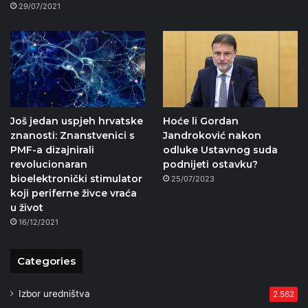
29/07/2021
Još jedan uspjeh hrvatske
Hoće li Gordan
znanosti: Znanstvenici s
Jandroković nakon
PMF-a dizajnirali
odluke Ustavnog suda
revolucionaran
podnijeti ostavku?
bioelektronički stimulator
25/07/2023
koji periferne živce vraća
u život
16/12/2021
Categories
Izbor uredništva
2.562