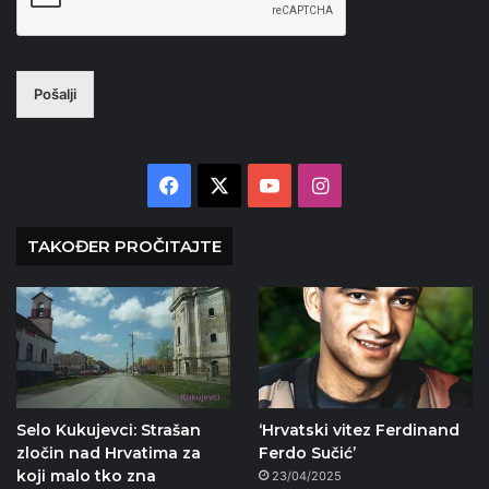
Pošalji
Facebook
X
YouTube
Instagram
TAKOĐER PROČITAJTE
Selo Kukujevci: Strašan
‘Hrvatski vitez Ferdinand
zločin nad Hrvatima za
Ferdo Sučić’
koji malo tko zna
23/04/2025