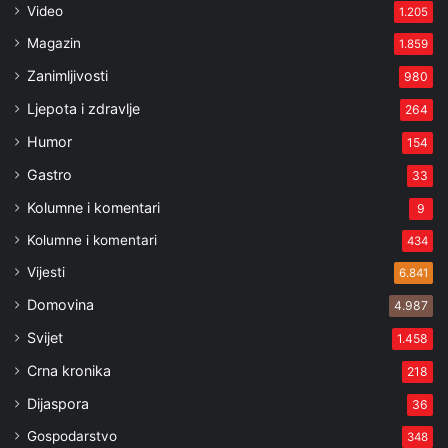
Video
1.205
Magazin
1.859
Zanimljivosti
980
Ljepota i zdravlje
264
Humor
154
Gastro
33
Kolumne i komentari
9
Kolumne i komentari
434
Vijesti
6.841
Domovina
4.987
Svijet
1.458
Crna kronika
218
Dijaspora
36
Gospodarstvo
348